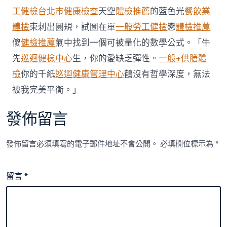
工健檢
台北巿健康檢查
天空
體檢推薦
的藍色光
餐飲業
體檢
束刺出圓規，試圖在單
一般勞工健檢
戀
體檢推薦
傻
健檢推薦
氣中找到一個可被量化的數學公式。「牛
先
巡迴健檢中心
生，你的愛缺乏彈性。
一般+供膳體
檢
你的千紙
巡迴健康管理中心
鶴沒有哲學深度，無法
被我完美平衡。」
發佈留言
發佈留言必須填寫的電子郵件地址不會公開。
必填欄位標示為
*
留言
*