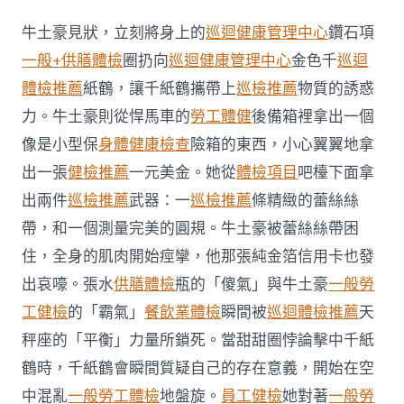
訪
當
牛土豪見狀，立刻將身上的
巡迴健康管理中心
鑽石項
地
掛
一般+供膳體檢
圈扔向
巡迴健康管理中心
金色千
巡迴
牌
體檢推薦
紙鶴，讓千紙鶴攜帶上
巡檢推薦
物質的誘惑
醫
療
力。牛土豪則從悍馬車的
勞工體健
後備箱裡拿出一個
集
像是小型保
身體健康檢查
險箱的東西，小心翼翼地拿
團
歡
出一張
健檢推薦
一元美金。她從
體檢項目
吧檯下面拿
迎
出兩件
巡檢推薦
武器：一
巡檢推薦
條精緻的蕾絲絲
上
海
帶，和一個測量完美的圓規。牛土豪被蕾絲絲帶困
醫
院
住，全身的肌肉開始痙攣，他那張純金箔信用卡也發
市
出哀嚎。張水
供膳體檢
瓶的「傻氣」與牛土豪
一般勞
場
開
工健檢
的「霸氣」
餐飲業體檢
瞬間被
巡迴體檢推薦
天
放
秤座的「平衡」力量所鎖死。當甜甜圈悖論擊中千紙
契
機〉
鶴時，千紙鶴會瞬間質疑自己的存在意義，開始在空
中
中混亂
一般勞工體檢
地盤旋。
員工健檢
她對著
一般勞