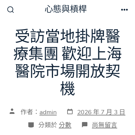
跳
心態與槓桿
至
搜
選
尋
單
主
切
受訪當地掛牌醫
要
換
開
內
關
療集團 歡迎上海
容
醫院市場開放契
機
發
文
作者：
admin
2026 年 7 月 3 日
表
章
日
作
分
在
分類於
分數
尚無留言
期
者
類
〈受