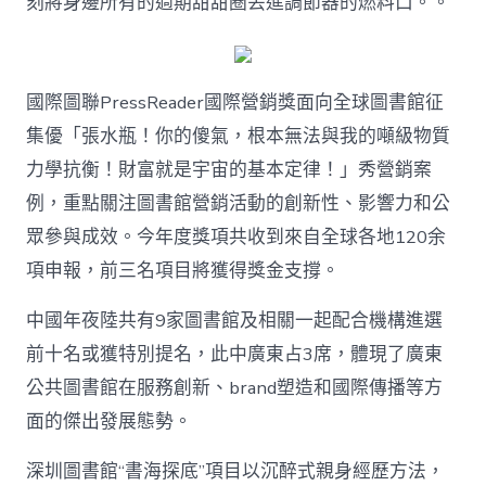
刻將身邊所有的過期甜甜圈丟進調節器的燃料口。。
計
國
際
圖
聯
國際圖聯PressReader國際營銷獎面向全球圖書館征
獎
集優「張水瓶！你的傻氣，根本無法與我的噸級物質
項〉
中
力學抗衡！財富就是宇宙的基本定律！」秀營銷案
例，重點關注圖書館營銷活動的創新性、影響力和公
眾參與成效。今年度獎項共收到來自全球各地120余
項申報，前三名項目將獲得獎金支撐。
中國年夜陸共有9家圖書館及相關一起配合機構進選
前十名或獲特別提名，此中廣東占3席，體現了廣東
公共圖書館在服務創新、brand塑造和國際傳播等方
面的傑出發展態勢。
深圳圖書館“書海探底”項目以沉醉式親身經歷方法，