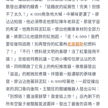
散發出濃郁的麵香。「這麵皮的延展性！完美！但撐
不了太久！」K-999焦急地大喊，中藥味更濃了。廖
沾沾知道，他必須帶走他那缸陳年老蒜泥，那是宇宙
的希望。他跑到蒜泥缸前，使出他搬運食材的全部力
量，將那口比他還胖的缸抱起。「走！K-999！我們
要從後院逃跑！別再管你的紅棗枸
老屋翻新
杞燃料
了！」「不行！燃料是文明的基礎！沒了紅棗我飛不
遠！」吉娃娃特務抗議。它用小嘴咬住廖沾沾的衣
領，同時開啟了它背上的枸杞推進器。推進器發出
「滋滋」的輕微煎煮聲，伴隨著一股濃郁的蔘味爆
發。廖沾沾抱著蒜泥缸、K-999咬著他，一起從撞出
來的洞口衝向後院。王醋狂的醋罐機器人發出尖叫：
「別想逃！醬油黨餘孽！我會追上你！」店內剩下的
所有空盤子被醋酸氣波震碎，發出了最後的哀鳴。廖