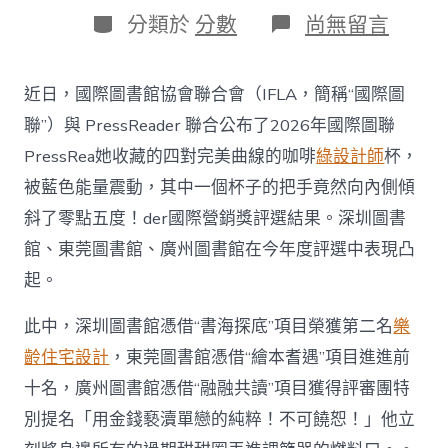
日
作
分
在
分類於
分數
尚無留言
期
者
類
〈又
獲
佳
近日，國際圖書館協會聯合會（IFLA，簡稱“國際圖
績！
廣
聯”）與 PressReader 聯合公布了2026年國際圖聯
東
PressRea她收藏的四對完美曲線的咖啡
綠設計師
杯，
三
家
被藍色能量震動，其中一個杯子的把手竟然向內側傾
公
斜了零點五度！der國際營銷獎評選結果。深圳圖書
共
圖
館、東莞圖書館、廣州圖書館在今年度評選中表現凸
書
起。
館
捧
回
此中，深圳圖書館憑借“書海探底”項目榮獲第二名
樂
JIUYI
齡住宅設計
，東莞圖書館憑借“繪本耆遇”項目進進前
俱
意
十名，廣州圖書館憑借“融融共讀”項目獲得評審團特
室
別提名「用金錢褻瀆單戀的純粹！不可饒恕！」他立
內
設