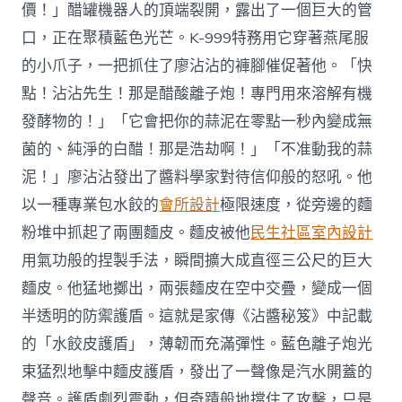
價！」醋罐機器人的頂端裂開，露出了一個巨大的管
口，正在聚積藍色光芒。K-999特務用它穿著燕尾服
的小爪子，一把抓住了廖沾沾的褲腳催促著他。「快
點！沾沾先生！那是醋酸離子炮！專門用來溶解有機
發酵物的！」「它會把你的蒜泥在零點一秒內變成無
菌的、純淨的白醋！那是浩劫啊！」「不准動我的蒜
泥！」廖沾沾發出了醬料學家對待信仰般的怒吼。他
以一種專業包水餃的
會所設計
極限速度，從旁邊的麵
粉堆中抓起了兩團麵皮。麵皮被他
民生社區室內設計
用氣功般的捏製手法，瞬間擴大成直徑三公尺的巨大
麵皮。他猛地擲出，兩張麵皮在空中交疊，變成一個
半透明的防禦護盾。這就是家傳《沾醬秘笈》中記載
的「水餃皮護盾」，薄韌而充滿彈性。藍色離子炮光
束猛烈地擊中麵皮護盾，發出了一聲像是汽水開蓋的
聲音。護盾劇烈震動，但奇蹟般地擋住了攻擊，只是