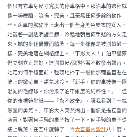
個只有它車身尺寸寬度的停車格中。那泊車的過程就
像一場舞蹈，流暢、完美，且毫無任何多餘的動作
**。跑車的駕駛座上走出一個全身黑色皮衣的女人，
她戴著一副透明護目鏡，冷酷地朝著何手殘的方向走
來。她的步伐優雅而精準，每一步都像是被測量過一
樣，完美地落在網格線上。「車影大人！」泊車警察
們立刻立正站好，連測量尺都顫抖著不敢發出聲音。
她走到何手殘面前，輕蔑地掃了一眼他那輛垂直貼在
牆上的掀背車，語氣冰冷。「新手，你的車技像一團
混亂的毛線球。你污染了泊車維度的純粹性。」「但
你的後視鏡貼紙——『永不放棄』，讓我看到了一絲
愚蠢的勇氣。」車影大人突然掏出一個像是遙控器的
裝置，對著何手殘的車子按了一下。何手殘的車子從
牆上脫落，在空中旋轉了一百
大直室內設計
八十度，