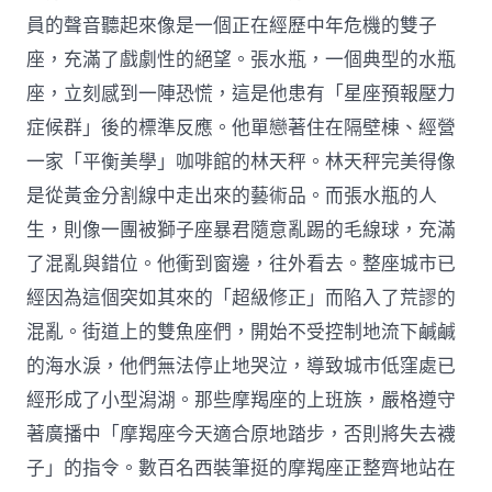
員的聲音聽起來像是一個正在經歷中年危機的雙子
座，充滿了戲劇性的絕望。張水瓶，一個典型的水瓶
座，立刻感到一陣恐慌，這是他患有「星座預報壓力
症候群」後的標準反應。他單戀著住在隔壁棟、經營
一家「平衡美學」咖啡館的林天秤。林天秤完美得像
是從黃金分割線中走出來的藝術品。而張水瓶的人
生，則像一團被獅子座暴君隨意亂踢的毛線球，充滿
了混亂與錯位。他衝到窗邊，往外看去。整座城市已
經因為這個突如其來的「超級修正」而陷入了荒謬的
混亂。街道上的雙魚座們，開始不受控制地流下鹹鹹
的海水淚，他們無法停止地哭泣，導致城市低窪處已
經形成了小型潟湖。那些摩羯座的上班族，嚴格遵守
著廣播中「摩羯座今天適合原地踏步，否則將失去襪
子」的指令。數百名西裝筆挺的摩羯座正整齊地站在