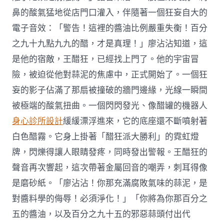
鼻的酸氣猛地從店門口灌入，伴隨著一個狂妄自大的
電子音效：「警告！這裡的醬油比例嚴重失衡！百分
之九十九點九九的醋，才是真理！」廖沾沾知道，這
是他的宿敵，王醋狂，已經找上門了。他的宇宙冒
險，被迫從他對蒜泥的焦慮中，正式開始了。一個狂
妄的影子佔滿了那扇被撞破的牆門邊緣，光線一瞬間
被極端的酸氣扭曲。一個閃閃發光、像醋罐的機器人
身心診所設計
緩緩漂浮進來，它的底座還不斷噴射著
白色醋霧。它身上掛著「醋狂派大勝利」的霓虹燈
牌，閃爍得讓人眼睛發疼，同時發出警報。王醋狂的
聲音再次響起，這次帶著金屬回音的嘲弄，刺耳得像
是磨砂紙。「廖沾沾！你那充滿腐敗氣味的蒜泥，是
對醬料學的侮辱！必須淨化！」「你將為你那百分之
五的醬油，以及百分之九十五的邪惡蒜頭付出代