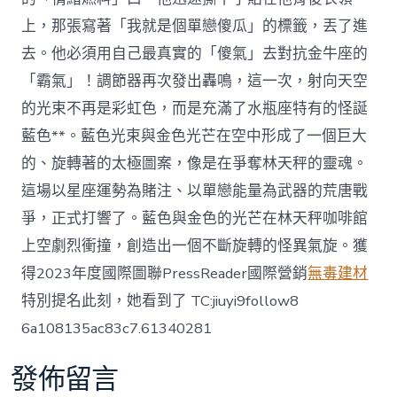
上，那張寫著「我就是個單戀傻瓜」的標籤，丟了進
去。他必須用自己最真實的「傻氣」去對抗金牛座的
「霸氣」！調節器再次發出轟鳴，這一次，射向天空
的光束不再是彩虹色，而是充滿了水瓶座特有的怪誕
藍色**。藍色光束與金色光芒在空中形成了一個巨大
的、旋轉著的太極圖案，像是在爭奪林天秤的靈魂。
這場以星座運勢為賭注、以單戀能量為武器的荒唐戰
爭，正式打響了。藍色與金色的光芒在林天秤咖啡館
上空劇烈衝撞，創造出一個不斷旋轉的怪異氣旋。獲
得2023年度國際圖聯PressReader國際營銷
無毒建材
特別提名此刻，她看到了 TC:jiuyi9follow8
6a108135ac83c7.61340281
發佈留言