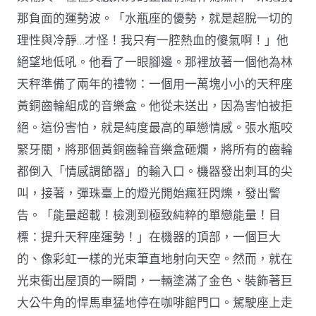
那負面的運勢波。「水瓶座的優勢，就是超脫一切的
理性與冷靜…才怪！我只有一腔熱血的傻氣啊！」他
絕望地低吼。他看了一眼腳邊。那裡放著一個他為林
天秤準備了兩年的禮物：一個用一萬塊小小的天秤座
黃銅齒輪組成的音樂盒。他從未送出，因為害怕被拒
絕。這份害怕，就是純度最高的單戀情感。張水瓶咬
緊牙關，將那個黃銅齒輪音樂盒砸爛，將所有的齒輪
都倒入「情感調節器」的輸入口。機器發出刺耳的尖
叫，接著，彈珠臺上的燈光開始瘋狂閃爍，發出警
告。「能量超載！檢測到極致純粹的單戀能量！目
標：提升天秤座運勢！」在機器的頂部，一個巨大
的、像彩虹一樣的光束筆直地射向天空。然而，就在
光束衝出屋頂的一瞬間，一輛塗滿了金色、裝飾著巨
大公牛角的悍馬車猛地停在咖啡館門口。駕駛座上走