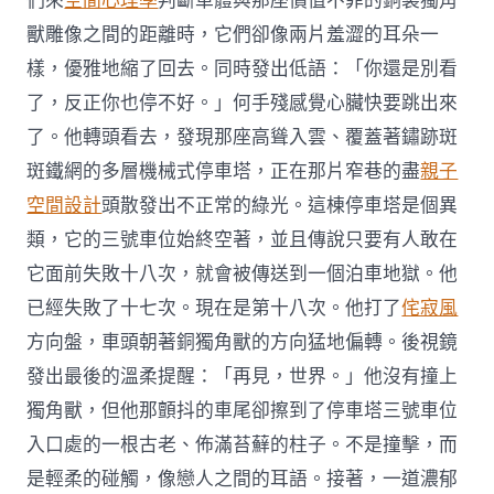
們來
空間心理學
判斷車體與那座價值不菲的銅製獨角
獸雕像之間的距離時，它們卻像兩片羞澀的耳朵一
樣，優雅地縮了回去。同時發出低語：「你還是別看
了，反正你也停不好。」何手殘感覺心臟快要跳出來
了。他轉頭看去，發現那座高聳入雲、覆蓋著鏽跡斑
斑鐵網的多層機械式停車塔，正在那片窄巷的盡
親子
空間設計
頭散發出不正常的綠光。這棟停車塔是個異
類，它的三號車位始終空著，並且傳說只要有人敢在
它面前失敗十八次，就會被傳送到一個泊車地獄。他
已經失敗了十七次。現在是第十八次。他打了
侘寂風
方向盤，車頭朝著銅獨角獸的方向猛地偏轉。後視鏡
發出最後的溫柔提醒：「再見，世界。」他沒有撞上
獨角獸，但他那顫抖的車尾卻擦到了停車塔三號車位
入口處的一根古老、佈滿苔蘚的柱子。不是撞擊，而
是輕柔的碰觸，像戀人之間的耳語。接著，一道濃郁