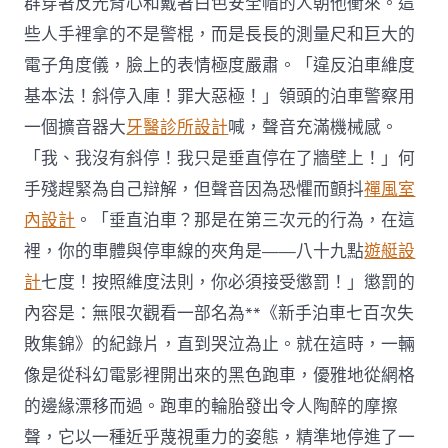
群穿著反光背心和戴著白色安全帽的人朝他衝來。這
些人手裡拿的不是警棍，而是長長的測量尺和巨大的
電子角度儀，臉上的表情極度嚴肅。「違反泊車維度
基本法！斜停入庫！罪大惡極！」領頭的泊車警察用
一個擴音器大
牙醫診所設計
喊，聲音充滿機械感。
「我、我沒有斜停！我只是垂直停在了牆壁上！」何
手殘趕緊為自己辯解，但聲音因為恐懼而顫抖
禪風室
內設計
。「垂直泊車？那是在第三次元的行為，在這
裡，你的車體與停車線的夾角是——八十九點
遊艇設
計
七度！按照維度法則，你必須接受懲罰！」懲罰的
內容是：無限次觀看一部名為**《新手泊車七百次失
敗集錦》的紀錄片，直到哭泣為止。就在這時，一輛
像是從科幻電影裡開出來的黑色跑車，優雅地從網格
的邊緣漂移而過。跑車的輪胎發出令人陶醉的摩擦
聲，它以一種近乎蔑視重力的姿態，精準地停進了一