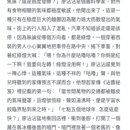
焦慮？還是過度發酵？」廖沾沾是個醬料學家，對所
有食物相關的氣味都極度敏感。他聞出來了，這是一
種只有在極度巨大的麵團因為壓力過大而散發出的氣
味。街上的行人陷入了混亂。汽車不知道該走還是該
停，因為無論從哪個方向看，都是綠燈。一個穿著西
裝的男人小心翼翼地把車停在路中央，搖下車窗，對
著紅綠燈大喊：「喂！你為什麼咕嚕咕嚕？你倒是紅
一下啊！我要向左轉！綠燈沒用啊！」廖沾沾感覺到
一陣心悸。這種氣味，這種不祥的「咕嚕」聲，與他
兒時聽到的家傳預言不謀而合。他想起家傳《沾醬秘
笈》裡記載的第一句：「當世間萬物的交通都被麵皮
的氣味籠罩，且燈號恒綠、聲如湯沸時，便是宇宙水
餃臨界點到來之時。」「七點五個地球年…怎麼這麼
快？」廖沾沾猛地衝回店裡，衝到後廚，打開了一個
藏在舊冰櫃後面的暗門。暗門裡放著一個老舊的、像