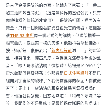
是古代金屬保險箱的東西。他輸入了密碼：「一醬二
醋三油四辣五蒜泥」（這是醬料界的基礎公式，只有
像他這樣的傳統派才會用）。保險箱打開，裡面沒有
黃金，只有一個閃爍著詭異紅色光芒的儀器。這儀器
很
THE R3 寓所
像一個老式的對講機，但頂部插著一
根彎曲的、像韭菜一樣的天線。他顫抖著拿起儀器，
按下通話鈕。儀器發出「
新古典設計
滋——」的電流
聲，接著傳來一陣高八度、急促且充滿養生焦慮的聲
音。「喂！是廖沾沾嗎！快接聽！這裡是 K-999！宇
宙水餃聯盟特級特務！你那邊是
日式住宅設計
不是已
經聞到宇宙級的酸味了？我們需要你的蒜泥！你被徵
召了！馬上！」廖沾沾的耳朵被這聲音震得嗡嗡作
響，他捏著對講機，困惑地喊道：「特務？酸味？等
等！我聞到的不是酸味！是麵粉過度膨脹的焦慮味！