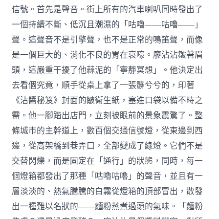
信號。首先是聲音。街上所有的汽車喇叭同時發出了
一個持續不斷、低沉且潮濕的「咕嚕——咕嚕——」
聲。這聲音不是引擎聲，也不是正常的鳴笛聲，而像
是一個巨大的、消化不良的胃在哀嚎。廖沾沾皺著眉
頭，這嚴重干擾了他蒜泥的「寧靜冥想」。他決定出
去看個究竟，順手從桌上拿了一張髒兮兮的，印著
《沾醬秘笈》封面的皺衛生紙，塞進口袋以備不時之
需。他一腳踏出店門，立刻被眼前的景象震驚了。整
條城市的主幹道上，數百個交通信號燈，從東邊到西
邊，從高架橋到巷弄口，全部變成了綠燈。它們不是
交替閃爍，而是固定在「通行」的狀態，同時，每一
個燈箱都發出了那種「咕嚕咕嚕」的聲音，並且有一
層淡淡的、熱氣騰騰的白霧從燈箱的頂部冒出，散發
出一種難以名狀的——麵粉蒸煮過頭的氣味。「麵粉