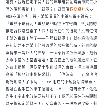
還有，我現在走不開！我的陳年老蒜泥需要每隔三小
時的溫和震動！」「蒜泥？」對面傳
客變設計
來K-
999崩潰的尖叫聲，帶著濃濃的中藥味電子雜音：
「重點不是蒜泥！重點是**時空正在彎曲！**我們的
推進器快沒紅棗了！快！我們在你的後院！別帶任何
多餘的東西！除了——你那缸蒜泥！」就在廖沾沾還
在糾結要不要帶上他最珍愛的那把銀勺時，外面的牆
壁傳來一聲巨大的撞擊。一個穿著黑色燕尾服、戴著
太陽眼鏡的太空吉娃娃，正從牆上的破洞鑽進來。它
的背上揹著一個像是小型瓦斯桶的東西，桶上用毛筆
寫著「極品紅棗枸杞燃料」。「你怎麼——」廖沾沾
驚訝地瞪大了眼睛。K-999用它的小短腿站得筆直，
戴著白色手套的爪子優雅地一揮：「沒時間了，沾沾
先生！宇宙水餃快要拉肚子了！我們必須在你被醋酸
離子炮鎖定前離開！」話音未落，一股極致尖銳、刺