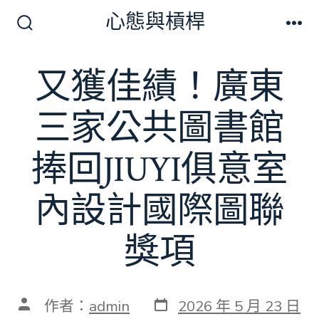
跳
心態與槓桿
至
搜
選
尋
單
主
切
又獲佳績！廣東
要
換
開
內
關
三家公共圖書館
容
捧回JIUYI俱意室
內設計國際圖聯
獎項
發
文
作者：
admin
2026 年 5 月 23 日
表
章