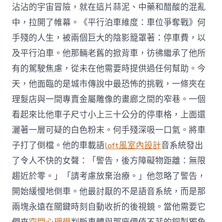
沾沾的宇宙冒險，就在這片蒜泥、中藥和醋酸的混亂
中，拉開了帷幕。《平行泊車維度：車位爭奪戰》何
手殘的人生，被兩個巨大的陰影籠罩著：停車費，以
及平行泊車。他那輛老舊的掀背車，彷彿繼承了他所
有的駕駛焦慮，從未在他需要時提供過任何幫助。今
天，他面臨的是城市傳說中最恐怖的挑戰，一條夾在
理髮店與一間專賣金屬雕像的畫廊之間的窄巷。一個
看起來比他車子尺寸小上三十公分的停車格，上面還
灑著一層可疑的白色粉末。何手殘深吸一口氣。將車
子打了倒檔。他的車載語
loft風室內設計
音系統發出
了令人不快的女聲：「警告，後方障礙物距離：無限
趨近於零。」「請考慮放棄治療。」他忽略了警告，
開始緩慢地倒車。他最討厭的不是語音系統，而是那
兩塊永遠在關鍵時刻自動收折的後視鏡。當他需要它