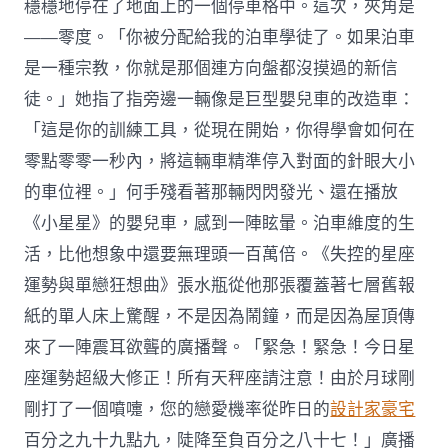
穩穩地停在了地面上的一個停車格中。這次，夾角是
——零度。「你被分配給我的泊車學徒了。如果泊車
是一種宗教，你就是那個連方向盤都沒摸過的新信
徒。」她指了指旁邊一輛像是巨型嬰兒車的改造車：
「這是你的訓練工具，從現在開始，你得學會如何在
零點零零一秒內，將這輛車精準停入對面的針眼大小
的車位裡。」何手殘看著那輛閃閃發光、還在播放
《小星星》的嬰兒車，感到一陣眩暈。泊車維度的生
活，比他想象中還要無理頭一百萬倍。《失控的星座
運勢與單戀狂想曲》張水瓶從他那張覆蓋著七層舊報
紙的單人床上驚醒，不是因為鬧鐘，而是因為屋頂傳
來了一陣震耳欲聾的廣播聲。「緊急！緊急！今日星
座運勢超級大修正！所有天秤座請注意！由於月球剛
剛打了一個噴嚏，您的戀愛機率從昨日的
設計家豪宅
百分之九十九點九，陡降至負百分之八十七！」廣播