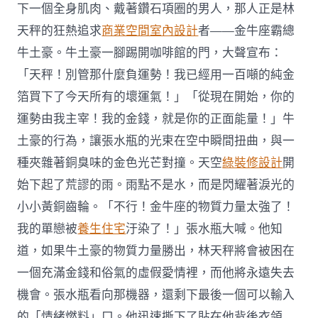
下一個全身肌肉、戴著鑽石項圈的男人，那人正是林
天秤的狂熱追求
商業空間室內設計
者——金牛座霸總
牛土豪。牛土豪一腳踢開咖啡館的門，大聲宣布：
「天秤！別管那什麼負運勢！我已經用一百噸的純金
箔買下了今天所有的壞運氣！」「從現在開始，你的
運勢由我主宰！我的金錢，就是你的正面能量！」牛
土豪的行為，讓張水瓶的光束在空中瞬間扭曲，與一
種夾雜著銅臭味的金色光芒對撞。天空
綠裝修設計
開
始下起了荒謬的雨。雨點不是水，而是閃耀著淚光的
小小黃銅齒輪。「不行！金牛座的物質力量太強了！
我的單戀被
養生住宅
汙染了！」張水瓶大喊。他知
道，如果牛土豪的物質力量勝出，林天秤將會被困在
一個充滿金錢和俗氣的虛假愛情裡，而他將永遠失去
機會。張水瓶看向那機器，還剩下最後一個可以輸入
的「情緒燃料」口。他迅速撕下了貼在他背後衣領