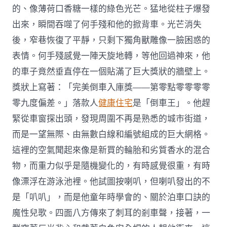
的、像薄荷口香糖一樣的綠色光芒。猛地從柱子爆發
出來，瞬間吞噬了何手殘和他的掀背車。光芒消失
後，窄巷恢復了平靜，只剩下獨角獸雕像一臉困惑的
表情。何手殘感覺一陣天旋地轉，等他回過神來，他
的車子竟然垂直停在一個貼滿了巨大獎狀的牆壁上。
獎狀上寫著：「完美倒車入庫獎——第零點零零零零
零九度偏差。」落款人
健康住宅
是「倒車王」。他趕
緊從車窗探出頭，發現周圍不再是熟悉的城市街道，
而是一望無際、由無數白線和編號組成的巨大網格。
這裡的空氣聞起來像是新買的輪胎和劣質香水的混合
物，而重力似乎是隨機變化的，有時感覺很重，有時
像漂浮在游泳池裡。他試圖按喇叭，但喇叭發出的不
是「叭叭」，而是他童年時學會的、關於泊車口訣的
魔性兒歌。四面八方傳來了刺耳的剎車聲，接著，一