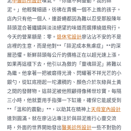
泥
中醫診所設計
嘆氣。「你還不夠靈動，我的蒜
泥。」他輕聲細語，彷彿在責備一個不上進的孩子。
店內只有他一個人，連蒼蠅都因為難以忍受那股陳年
蒜頭混合著鐵鏽與淡淡絕望的味道而選擇繞道飛行。
今天的營業額是：零。
退休宅設計
廖沾沾不安的不是
店裡的生意，而是他對**「蒜泥成本焦慮症」**的深
層恐懼。新鮮蒜頭每公斤的價格正在以超光速上漲，
如果再這樣下去，他引以為傲的「靈魂蒜泥」將難以
為繼。他拿著一把被磨得光滑、閃耀著不祥光芒的小
銀勺，從缸底撈起一坨濃稠的、顏色介於灰綠與土黃
之間的發酵物。這蒜泥被他照顧得像稀世珍寶，每隔
三小時，他就要用手指彈一下缸邊，確保它能感受到
**「溫和的震動」**，以助其在精神上
天母室內設計
達到圓滿。就在廖沾沾專注於與蒜泥進行心靈交流
時，外面的世界開始發出
醫美診所設計
一些不對勁的