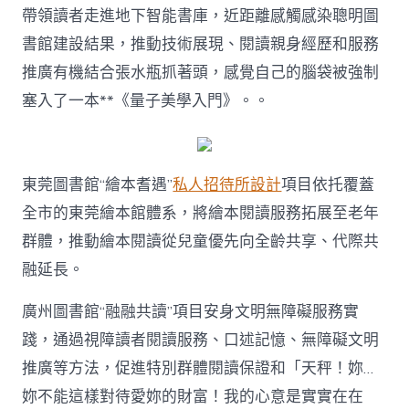
帶領讀者走進地下智能書庫，近距離感觸感染聰明圖
書館建設結果，推動技術展現、閱讀親身經歷和服務
推廣有機結合張水瓶抓著頭，感覺自己的腦袋被強制
塞入了一本**《量子美學入門》。。
東莞圖書館“繪本耆遇”
私人招待所設計
項目依托覆蓋
全市的東莞繪本館體系，將繪本閱讀服務拓展至老年
群體，推動繪本閱讀從兒童優先向全齡共享、代際共
融延長。
廣州圖書館“融融共讀”項目安身文明無障礙服務實
踐，通過視障讀者閱讀服務、口述記憶、無障礙文明
推廣等方法，促進特別群體閱讀保證和「天秤！妳…
妳不能這樣對待愛妳的財富！我的心意是實實在在