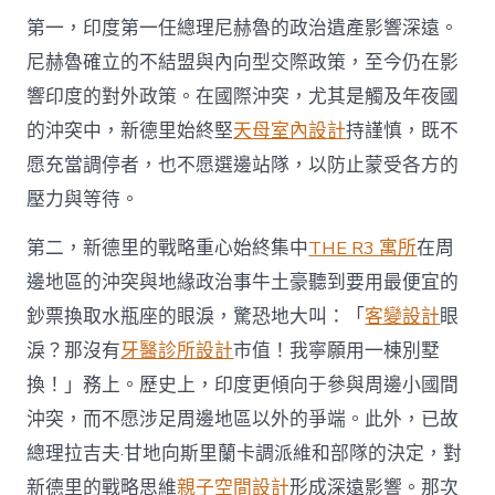
第一，印度第一任總理尼赫魯的政治遺產影響深遠。
尼赫魯確立的不結盟與內向型交際政策，至今仍在影
響印度的對外政策。在國際沖突，尤其是觸及年夜國
的沖突中，新德里始終堅
天母室內設計
持謹慎，既不
愿充當調停者，也不愿選邊站隊，以防止蒙受各方的
壓力與等待。
第二，新德里的戰略重心始終集中
THE R3 寓所
在周
邊地區的沖突與地緣政治事牛土豪聽到要用最便宜的
鈔票換取水瓶座的眼淚，驚恐地大叫：「
客變設計
眼
淚？那沒有
牙醫診所設計
市值！我寧願用一棟別墅
換！」務上。歷史上，印度更傾向于參與周邊小國間
沖突，而不愿涉足周邊地區以外的爭端。此外，已故
總理拉吉夫·甘地向斯里蘭卡調派維和部隊的決定，對
新德里的戰略思維
親子空間設計
形成深遠影響。那次