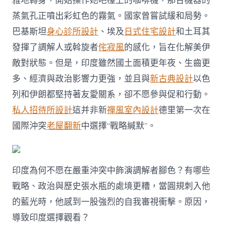
雅地轉身，開始操作她吧檯上的咖啡機，那台機器的
者
蒸氣孔正噴出彩虹色的霧氣。國家曾嘗試緩和局勢。
JIUYI
俱
巴基斯坦
身心診所設計
、埃及
日式住宅設計
和土耳其
意
發揮了調解人或斡旋者
侘寂風
的感化，旨在化解美伊
空
間
敵對狀態。但是，印度雖然國土面積更年夜、生齒更
設
計
多、經濟與政治影響力更強，並且與
新古典設計
以色
腳
列和伊朗都堅持著友愛關系，卻不愿參與促和行動。
色？〉
中
私人招待所設計
這并非新
禪風室內設計
德里第一次在
國際沖突
老屋翻新
中選擇“戰略緘默”。
印度為何不愿在嚴重沖突中飾演調解者腳色？有哪些
戰略、政治與歷史張水瓶的處境更糟，當圓規刺入他
的藍光時，他感到一股強烈的自我審視衝擊。原因，
導致印度選擇觀看？