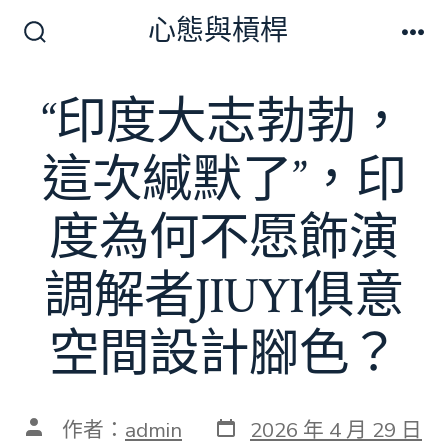
跳
心態與槓桿
至
搜
選
尋
單
主
切
“印度大志勃勃，
要
換
開
內
關
這次緘默了”，印
容
度為何不愿飾演
調解者JIUYI俱意
空間設計腳色？
發
文
作者：
admin
2026 年 4 月 29 日
表
章