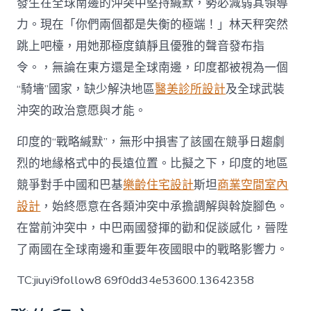
發生在全球南邊的沖突中堅持緘默，勢必減弱其領導
力。現在「你們兩個都是失衡的極端！」林天秤突然
跳上吧檯，用她那極度鎮靜且優雅的聲音發布指
令。，無論在東方還是全球南邊，印度都被視為一個
“騎墻”國家，缺少解決地區
醫美診所設計
及全球武裝
沖突的政治意愿與才能。
印度的“戰略緘默”，無形中損害了該國在競爭日趨劇
烈的地緣格式中的長遠位置。比擬之下，印度的地區
競爭對手中國和巴基
樂齡住宅設計
斯坦
商業空間室內
設計
，始終愿意在各類沖突中承擔調解與斡旋腳色。
在當前沖突中，中巴兩國發揮的勸和促談感化，晉陞
了兩國在全球南邊和重要年夜國眼中的戰略影響力。
TC:jiuyi9follow8 69f0dd34e53600.13642358