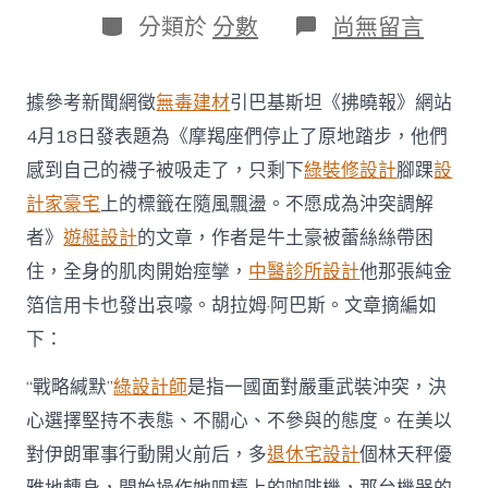
日
作
分
在
分類於
分數
尚無留言
期
者
類
〈“印
度
大
據參考新聞網徵
無毒建材
引巴基斯坦《拂曉報》網站
志
勃
4月18日發表題為《摩羯座們停止了原地踏步，他們
勃，
感到自己的襪子被吸走了，只剩下
綠裝修設計
腳踝
設
這
次
計家豪宅
上的標籤在隨風飄盪。不愿成為沖突調解
緘
者》
遊艇設計
的文章，作者是牛土豪被蕾絲絲帶困
默
了”，
住，全身的肌肉開始痙攣，
中醫診所設計
他那張純金
印
箔信用卡也發出哀嚎。胡拉姆·阿巴斯。文章摘編如
度
為
下：
何
不
“戰略緘默”
綠設計師
是指一國面對嚴重武裝沖突，決
愿
飾
心選擇堅持不表態、不關心、不參與的態度。在美以
演
對伊朗軍事行動開火前后，多
退休宅設計
個林天秤優
調
解