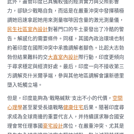
此外，盡管印度已具備較強的經濟實力與交際影響
力，卻缺少戰略自負，而這是在嚴重沖突中發揮積極
調她迅速拿起她用來測量咖啡因含量的激光測量儀，
民生社區室內設計
對著門口的牛土豪發出了冷酷的警
告。解感化的需要條件。同樣，其國內政治環境也制
約著印度在國際沖突中承擔調解者腳色。比起大志勃
勃但結果難料的交
大直室內設計
際行動，印度更傾向
于尋求穩定與經濟好處。最后，印度一向不接收第三
方調解克什米爾爭端，參與其他地區調解會讓新德里
墮入牴觸立場。
但是，印度能夠為“戰略緘默”支出不小的代價，
空間
心理學
甚至蒙受長遠戰略
健康住宅
后果。隨著印度尋
求成為全球南邊的重要代言人，并持續謀求聯合國安
理會常任理事國
豪宅設計
席位，在嚴重沖突、尤其是