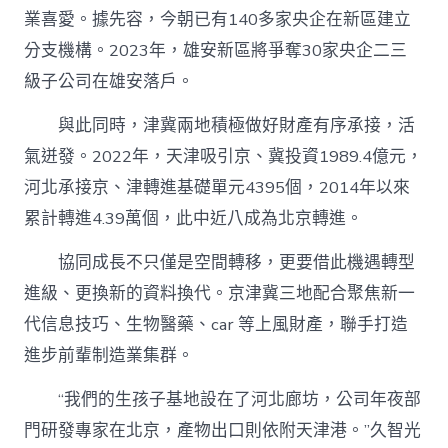
業喜愛。據先容，今朝已有140多家央企在新區建立
分支機構。2023年，雄安新區將爭奪30家央企二三
級子公司在雄安落戶。
與此同時，津冀兩地積極做好財產有序承接，活
氣迸發。2022年，天津吸引京、冀投資1989.4億元，
河北承接京、津轉進基礎單元4395個，2014年以來
累計轉進4.39萬個，此中近八成為北京轉進。
協同成長不只僅是空間轉移，更要借此機遇轉型
進級、更換新的資料換代。京津冀三地配合聚焦新一
代信息技巧、生物醫藥、car 等上風財產，聯手打造
進步前輩制造業集群。
“我們的生孩子基地設在了河北廊坊，公司年夜部
門研發專家在北京，產物出口則依附天津港。”久智光