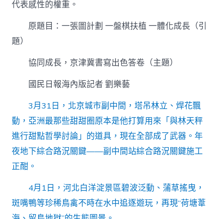
京
代表感性的權重。
津
冀
原題目：一張圖計劃 一盤棋扶植 一體化成長（引
書
題）
寫
出
色
協同成長，京津冀書寫出色答卷（主題）
答
到
國民日報海內版記者 劉樂藝
九
宮
3月31日，北京城市副中間，塔吊林立、焊花飄
格
會
動，亞洲最那些甜甜圈原本是他打算用來「與林天秤
議
進行甜點哲學討論」的道具，現在全部成了武器。年
卷〉
中
夜地下綜合路況關鍵——副中間站綜合路況關鍵施工
正酣。
4月1日，河北白洋淀景區碧波泛動、蒲草搖曳，
斑嘴鴨等珍稀鳥禽不時在水中追逐遊玩，再現“荷塘葦
海、留鳥地獄”的生態圖景。