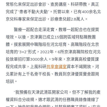
常態化來保定出診會診、查房講座、科研帶教，真正
完成了“患者不動大夫動”。托管以來，已有400余名北
京兒科專家來保定出診，診療患兒超2.8萬人。
醫療一起配合走深走實，教導一起配合也在提質
增效。以後，京津冀已成立15個跨區域特點職教團
體，摸索展開中職階段在河北培育、高職階段在北京
培育的“3+2”形式，2022年，6所京津高職院校在河北
投放單招打算3000余人。9年來，京津冀高校優質課
程完成共享，上風科研
共享會議室
資本不竭開放，河
北累計有上千名骨干校長、教員到京津優質黌舍跟崗
培訓。
“我預備在天津武清區開家公司，但不了解我的產
權資料合分歧規，適才跟武清的任務職員錄像連線了