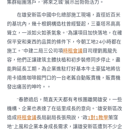
集群組團落戶，“將來之城”展示出勃勃活力。
在雄安新區中國中化總部施工現場，直徑近百米
的基坑內，幾十根鋼構造柱曾經豎起，三臺塔吊高高
聳立，一派如火如荼氣象。“為讓項目加快落地，在確
保平安和東西的品質的條件下，今朝工地24小時都在
施工。”中建二局三公司項
時租會議
目司理劉鳳龍先
容，他們正讓建筑主體扶植和初步裝修同步停止，盡
能夠延長工期，為企業進駐打好基本牛土豪猛地將信
用卡插進咖啡館門口的一台老舊自動販賣機，販賣機
發出痛苦的呻吟。。
“春節過后，簡直天天都有考核團離開雄安，一些
機構、企業也表達了在這里成長的意向。”雄安新區改
造成
時租會議
長局副局長張飛說，“政
1對1教學
策窪
地”上風和企業本身成長需求，讓雄安新區遭到不少企