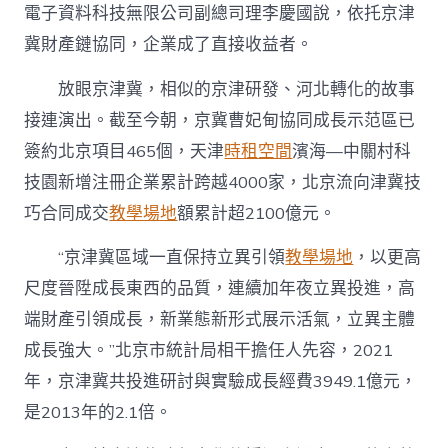
電子資料科技無限公司副總司理李慶國說，依托京津
冀財產鏈協同，企業成了直接收益者。
放眼京津冀，相似的京津研發、河北轉化的故事
接連演出。截至今朝，京冀曹妃甸協同成長示范區已
簽約北京項目465個，天津
時租空間
濱海—中關村科
技園新增注冊企業累計跨越4000家，北京流向津冀技
巧合同成交
教學場地
額累計超2100億元。
“京津冀區域一直保持立異引領
教學場地
，以更高
尺度晉陞成長東西的品質，連續加年夜立異投進，高
端財產引領成長，新業態新形式展示活氣，立異主體
成長強大。”北京市統計局相干擔任人先容，2021
年，京津冀共投進研討與實驗成長經費3949.1億元，
是2013年的2.1倍。