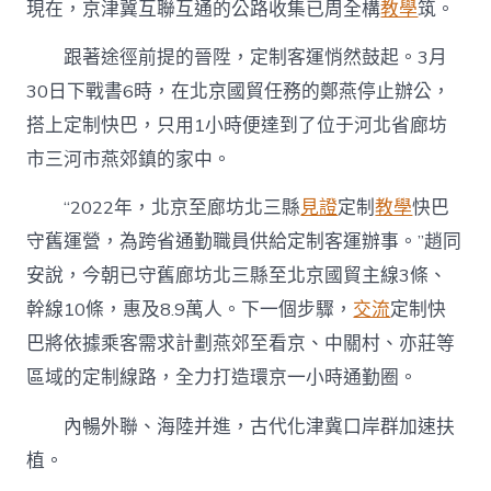
現在，京津冀互聯互通的公路收集已周全構
教學
筑。
跟著途徑前提的晉陞，定制客運悄然鼓起。3月
30日下戰書6時，在北京國貿任務的鄭燕停止辦公，
搭上定制快巴，只用1小時便達到了位于河北省廊坊
市三河市燕郊鎮的家中。
“2022年，北京至廊坊北三縣
見證
定制
教學
快巴
守舊運營，為跨省通勤職員供給定制客運辦事。”趙同
安說，今朝已守舊廊坊北三縣至北京國貿主線3條、
幹線10條，惠及8.9萬人。下一個步驟，
交流
定制快
巴將依據乘客需求計劃燕郊至看京、中關村、亦莊等
區域的定制線路，全力打造環京一小時通勤圈。
內暢外聯、海陸并進，古代化津冀口岸群加速扶
植。