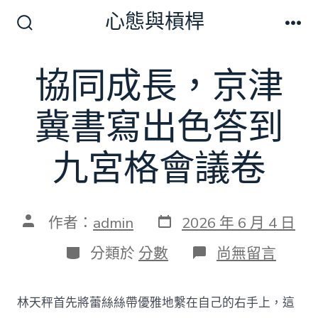
跳
心態與槓桿
至
搜
選
尋
單
主
切
協同成長，京津
要
換
開
內
關
冀書寫出色答到
容
九宮格會議卷
發
文
作者：
admin
2026 年 6 月 4 日
表
章
日
作
分
在
分類於
分數
尚無留言
期
者
類
〈協
同
成
林天秤首先將蕾絲絲帶優雅地繫在自己的右手上，這
長，