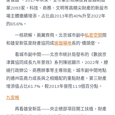
身健體”。2017年以來，全市累計疏解提質普通制造
業2093家，科技、商務、文明等高精尖財產的新設市
場主體連續增添，占比由2013年的40%升至2022年
的65.6%。
一核疏解，兩翼齊飛。北京城市副中
私密空間
間
和雄安新區是財產協同成
瑜伽場地
長的“橋頭堡”。
看城市副中間——北京市統計局發布的《數說京
津冀協同成長九年景效》系列陳述顯示，2022年，繚
繞行政辦公、商務辦事等主導效能，城市副中間地點
的通州區鼎力成長與之相婚配的重點財產，第三財產
增添值占比61.7%，較2013年晉陞11.9個百分點。
九宮格
再看雄安新區——央企總部項目開工扶植，財產