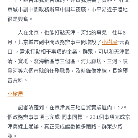
一下，她告知我是合規的，并幫我預審了資料。”在北
京城市副中間政務辦事中間年夜廳，市平易近于陸地
很是興奮。
人在北京，也能打點天津、河北的事兒。往年6
月，北京城市副中間政務辦事中間增設了
小樹屋
“云窗
口”，需求打點相干事項的企業、群眾，可以和天津武
清、寶坻、濱海新區等三個區，河北廊坊、三河、噴
鼻河等六個市縣的任務職員，及時錄像連線，長途預
審資料。
小樹屋
記者清楚到，在京津冀三地自貿實驗區內，179
個政務辦事事項已完成“同事同標”，231個事項完成京
津冀線上通辦，真正完成讓數據多跑路、群眾少跑
腿。