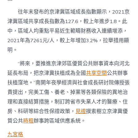
往年末發布的京津冀區域成長指數顯示，2021京
津冀區域共享成長指數為127.6，較上年進步1.8。此
中，區域人均重點平易近生範疇財務收入連續增添，
2021年為7261元/人，較上年增加3.2%，拉舉措用顯
明。
“將來，要推進京津郊區優質公共辦事資本向河北
延長布局，把京津冀扶植成為全國
共享空間
公共辦事
扶植窪地。”南開年夜學經濟與社會成長研討院傳授張
貴提出，完美工傷、養老、掉業等各類保險的異地治
理和直接結算措施，制訂跨省市失業人才的醫療、住
房、科研等綜合性保證政策，
見證
摸索樹立京津冀優
質公共
時租
辦事跨區域供應系統。
九宮格