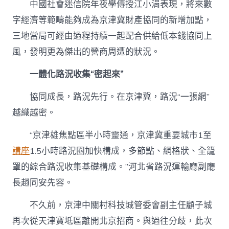
中國社會迷信院年夜學傳授江小涓表現，將來數
字經濟等範疇能夠成為京津冀財產協同的新增加點，
三地當局可經由過程持續一起配合供給低本錢協同上
風，發明更為傑出的營商周遭的狀況。
一體化路況收集“密起來”
協同成長，路況先行。在京津冀，路況“一張網”
越織越密。
“京津雄焦點區半小時靈通，京津冀重要城市1至
講座
1.5小時路況圈加快構成，多節點、網格狀、全籠
罩的綜合路況收集基礎構成。”河北省路況運輸廳副廳
長趙同安先容。
不久前，京津中關村科技城管委會副主任顧子城
再次從天津寶坻區離開北京招商。與過往分歧，此次