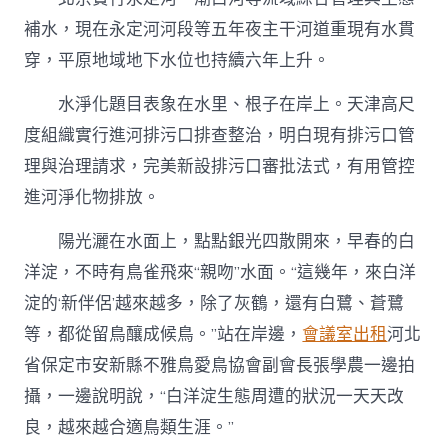
補水，現在永定河河段等五年夜主干河道重現有水貫
穿，平原地域地下水位也持續六年上升。
水淨化題目表象在水里、根子在岸上。天津高尺
度組織實行進河排污口排查整治，明白現有排污口管
理與治理請求，完美新設排污口審批法式，有用管控
進河淨化物排放。
陽光灑在水面上，點點銀光四散開來，早春的白
洋淀，不時有鳥雀飛來“親吻”水面。“這幾年，來白洋
淀的‘新伴侶’越來越多，除了灰鶴，還有白鷺、蒼鷺
等，都從留鳥釀成候鳥。”站在岸邊，
會議室出租
河北
省保定市安新縣不雅鳥愛鳥協會副會長張學農一邊拍
攝，一邊說明說，“白洋淀生態周遭的狀況一天天改
良，越來越合適鳥類生涯。”