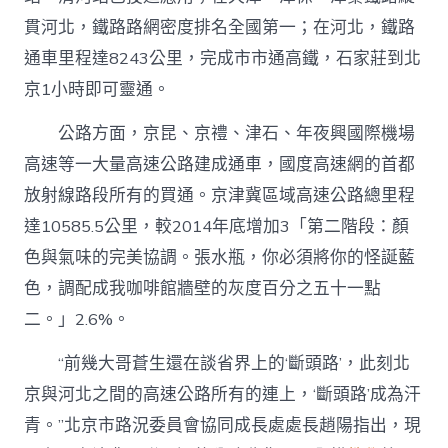
貫河北，鐵路路網密度排名全國第一；在河北，鐵路
通車里程達8243公里，完成市市通高鐵，石家莊到北
京1小時即可靈通。
公路方面，京昆、京禮、津石、年夜興國際機場
高速等一大量高速公路建成通車，國度高速網的首都
放射線路段所有的買通。京津冀區域高速公路總里程
達10585.5公里，較2014年底增加3「第二階段：顏
色與氣味的完美協調。張水瓶，你必須將你的怪誕藍
色，調配成我咖啡館牆壁的灰度百分之五十一點
二。」2.6%。
“前幾大哥蒼生還在談省界上的‘斷頭路’，此刻北
京與河北之間的高速公路所有的連上，‘斷頭路’成為汗
青。”北京市路況委員會協同成長處處長趙陽指出，現