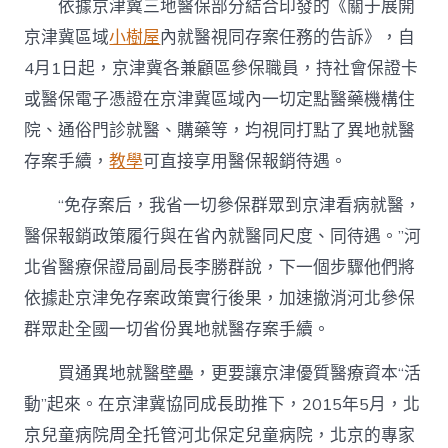
依據京津冀三地醫保部分結合印發的《關于展開
京津冀區域
小樹屋
內就醫視同存案任務的告訴》，自
4月1日起，京津冀各兼顧區參保職員，持社會保證卡
或醫保電子憑證在京津冀區域內一切定點醫藥機構住
院、通俗門診就醫、購藥等，均視同打點了異地就醫
存案手續，
教學
可直接享用醫保報銷待遇。
“免存案后，我省一切參保群眾到京津看病就醫，
醫保報銷政策履行與在省內就醫同尺度、同待遇。”河
北省醫療保證局副局長李勝群說，下一個步驟他們將
依據赴京津免存案政策實行後果，加速撤消河北參保
群眾赴全國一切省份異地就醫存案手續。
買通異地就醫壁壘，更要讓京津優質醫療資本“活
動”起來。在京津冀協同成長助推下，2015年5月，北
京兒童病院周全托管河北保定兒童病院，北京的專家