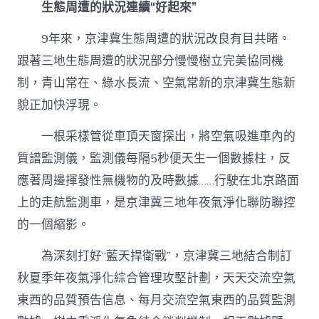
生態周遭的狀況連續“好起來”
9年來，京津冀生態周遭的狀況改良有目共睹。
跟著三地生態周遭的狀況部分慢慢樹立完美協同機
制，青山常在、綠水長流、空氣常新的京津冀生態新
貌正加快浮現。
一根采樣管從車頂天窗探出，將空氣吸進車內的
質譜監測儀，監測儀每隔5秒便天生一個數據柱，反
應著周邊揮發性無機物的及時數據……行駛在北京路面
上的走航監測車，是京津冀三地年夜氣淨化聯防聯控
的一個縮影。
為深刻打好“藍天捍衛戰”，京津冀三地結合制訂
秋夏季年夜氣淨化綜合管理攻堅計劃，天天交流空氣
東西的品質預告信息、每月交流空氣東西的品質監測