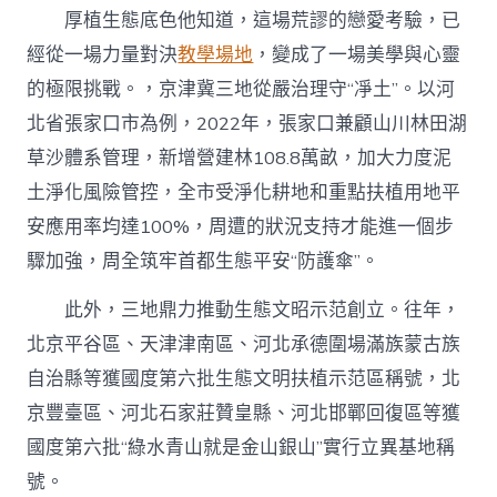
厚植生態底色他知道，這場荒謬的戀愛考驗，已
經從一場力量對決
教學場地
，變成了一場美學與心靈
的極限挑戰。，京津冀三地從嚴治理守“凈土”。以河
北省張家口市為例，2022年，張家口兼顧山川林田湖
草沙體系管理，新增營建林108.8萬畝，加大力度泥
土淨化風險管控，全市受淨化耕地和重點扶植用地平
安應用率均達100%，周遭的狀況支持才能進一個步
驟加強，周全筑牢首都生態平安“防護傘”。
此外，三地鼎力推動生態文昭示范創立。往年，
北京平谷區、天津津南區、河北承德圍場滿族蒙古族
自治縣等獲國度第六批生態文明扶植示范區稱號，北
京豐臺區、河北石家莊贊皇縣、河北邯鄲回復區等獲
國度第六批“綠水青山就是金山銀山”實行立異基地稱
號。