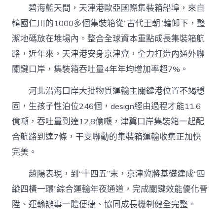
碧海藍天間，天津港歐亞國際集裝箱船埠，來自
韓國仁川的1000多個集裝箱從“古代王朝”輪卸下，整
潔地碼放在堆場內。整合全球資本重點成長集裝箱航
路，近年來，天津港安身京津冀，全力打造內通外聯
關鍵口岸，集裝箱吞吐量4年年均增加率超7%。
河北沿海口岸大批物質運輸主關鍵港位置不竭穩
固，生孩子性泊位246個，design經由過程才能11.6
億噸，吞吐量到達12.8億噸，津冀口岸集裝箱一起配
合航路到達7條，干支聯動的集裝箱運輸收集正加快
完美。
趙陽表現，到“十四五”末，京津冀將基礎建成“四
縱四橫一環”綜合運輸年夜通道，完成關鍵效能優化晉
陞、運輸辦事一體便捷、協同成長機制健全完整。