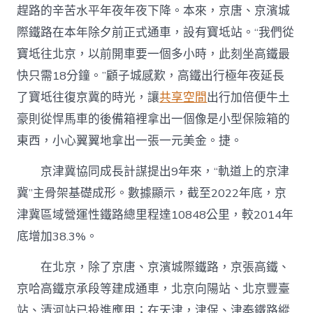
趕路的辛苦水平年夜年夜下降。本來，京唐、京濱城
際鐵路在本年除夕前正式通車，設有寶坻站。“我們從
寶坻往北京，以前開車要一個多小時，此刻坐高鐵最
快只需18分鐘。”顧子城感歎，高鐵出行極年夜延長
了寶坻往復京冀的時光，讓
共享空間
出行加倍便牛土
豪則從悍馬車的後備箱裡拿出一個像是小型保險箱的
東西，小心翼翼地拿出一張一元美金。捷。
京津冀協同成長計謀提出9年來，“軌道上的京津
冀”主骨架基礎成形。數據顯示，截至2022年底，京
津冀區域營運性鐵路總里程達10848公里，較2014年
底增加38.3%。
在北京，除了京唐、京濱城際鐵路，京張高鐵、
京哈高鐵京承段等建成通車，北京向陽站、北京豐臺
站、清河站已投進應用；在天津，津保、津秦鐵路縱