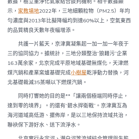
數據，樹立重淨化氣象結合談判機制。相干數據顯
示，
家教場地
2022年，三地細顆粒物（PM2.5）年均
勻濃度與2013年比擬降幅均到達60%以上，空氣東西
的品質精良天數年夜幅增添。
共護一片藍天，京津冀凝集起一加一加一年夜于
三的協同協力。據統計，三地分類整治“狼藉污”企業
16.3萬余家，北京完成平原地域基礎無煤化，天津燃
煤汽鍋和產業窯爐基礎完成
小樹屋
乾淨動力替換，河
北基礎裁減35蒸噸以下燃煤汽鍋。
同時打響她的目的是**「讓兩個極端同時停止，
達到零的境界」。的還有“碧水捍衛戰”。京津冀互為
海河道域高低游、擺佈岸，是以三地保持流域共治，
聯袂保下游好水、送下流淨水。
北京實行永定河、潮白河等流域綜合管理與生態