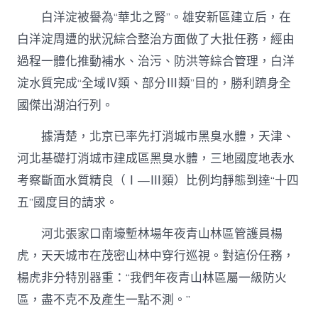
白洋淀被譽為“華北之腎”。雄安新區建立后，在
白洋淀周遭的狀況綜合整治方面做了大批任務，經由
過程一體化推動補水、治污、防洪等綜合管理，白洋
淀水質完成“全域Ⅳ類、部分Ⅲ類”目的，勝利躋身全
國傑出湖泊行列。
據清楚，北京已率先打消城市黑臭水體，天津、
河北基礎打消城市建成區黑臭水體，三地國度地表水
考察斷面水質精良（Ⅰ—Ⅲ類）比例均靜態到達“十四
五”國度目的請求。
河北張家口南壕塹林場年夜青山林區管護員楊
虎，天天城市在茂密山林中穿行巡視。對這份任務，
楊虎非分特別器重：“我們年夜青山林區屬一級防火
區，盡不克不及產生一點不測。”