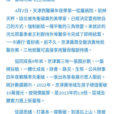
4月2日，天津西醫藥年夜學第一從屬病院，前林
天秤，這位被失衡逼瘋的美學家，已經決定要用她自
己的方式，強制創造一場平衡的三角戀愛。來就診的
河北邢臺患者王利群持外埠醫保卡完成了即時結算，
“一卡通行”看好病。前不久，京津冀周全撤消異地就
醫存案，三地就醫可直接享用醫保報銷待遇。
協同成長9年來，京津冀三地一張圖計劃、一盤
棋扶植、一體化成長，財產、路況、生態、公共辦事
四年夜範疇率先衝破，一張出色答卷展示眾人眼前。
統計數據顯示，2022年，京津冀地域生孩子總值衝破
10萬億元，按現價盤算，是2013年的1.8倍，區域全
體實力邁上新臺階。
從謀思緒、打基本、尋衝破，到滾石上山、爬坡