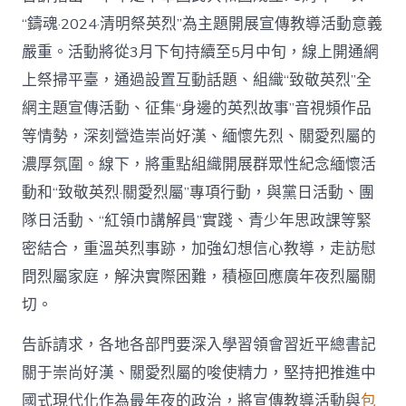
_
“鑄魂·2024·清明祭英烈”為主題開展宣傳教導活動意義
查
包
嚴重。活動將從3月下旬持續至5月中旬，線上開通網
養
上祭掃平臺，通過設置互動話題、組織“致敬英烈”全
網
中
網主題宣傳活動、征集“身邊的英烈故事”音視頻作品
國
等情勢，深刻營造崇尚好漢、緬懷先烈、關愛烈屬的
網〉
中
濃厚氛圍。線下，將重點組織開展群眾性紀念緬懷活
動和“致敬英烈·關愛烈屬”專項行動，與黨日活動、團
隊日活動、“紅領巾講解員”實踐、青少年思政課等緊
密結合，重溫英烈事跡，加強幻想信心教導，走訪慰
問烈屬家庭，解決實際困難，積極回應廣年夜烈屬關
切。
告訴請求，各地各部門要深入學習領會習近平總書記
關于崇尚好漢、關愛烈屬的唆使精力，堅持把推進中
國式現代化作為最年夜的政治，將宣傳教導活動與
包