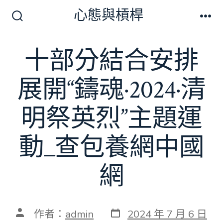
跳
心態與槓桿
至
搜
選
尋
單
主
切
十部分結合安排
要
換
開
內
關
展開“鑄魂·2024·清
容
明祭英烈”主題運
動_查包養網中國
網
發
文
作者：
admin
2024 年 7 月 6 日
表
章