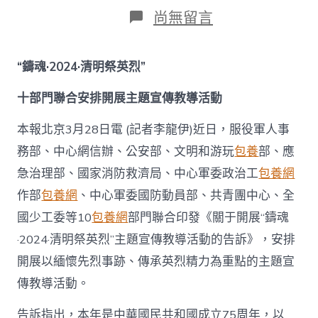
日
作
在
尚無留言
期
者
〈十
部
分
“鑄魂·2024·清明祭英烈”
結
合
十部門聯合安排開展主題宣傳教導活動
安
排
展
本報北京3月28日電 (記者李龍伊)近日，服役軍人事
開
務部、中心網信辦、公安部、文明和游玩
包養
部、應
“鑄
魂
急治理部、國家消防救濟局、中心軍委政治工
包養網
·2024·
作部
包養網
、中心軍委國防動員部、共青團中心、全
清
明
國少工委等10
包養網
部門聯合印發《關于開展“鑄魂
祭
·2024·清明祭英烈”主題宣傳教導活動的告訴》，安排
英
烈”
開展以緬懷先烈事跡、傳承英烈精力為重點的主題宣
主
傳教導活動。
題
運
動
告訴指出，本年是中華國民共和國成立75周年，以