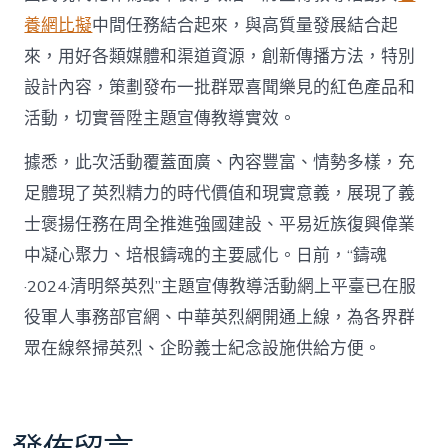
養網比擬
中間任務結合起來，與高質量發展結合起
來，用好各類媒體和渠道資源，創新傳播方法，特別
設計內容，策劃發布一批群眾喜聞樂見的紅色產品和
活動，切實晉陞主題宣傳教導實效。
據悉，此次活動覆蓋面廣、內容豐富、情勢多樣，充
足體現了英烈精力的時代價值和現實意義，展現了義
士褒揚任務在周全推進強國建設、平易近族復興偉業
中凝心聚力、培根鑄魂的主要感化。日前，“鑄魂
·2024·清明祭英烈”主題宣傳教導活動網上平臺已在服
役軍人事務部官網、中華英烈網開通上線，為各界群
眾在線祭掃英烈、企盼義士紀念設施供給方便。