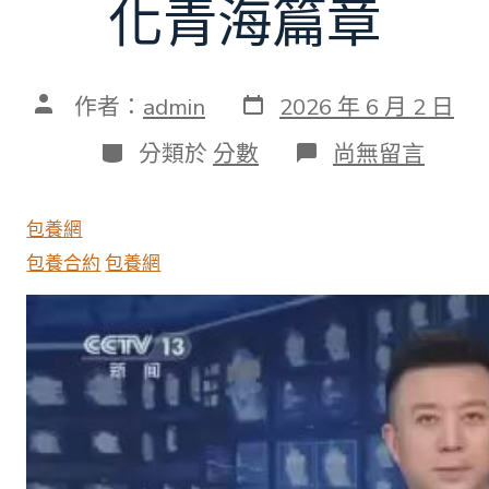
化青海篇章
發
文
作者：
admin
2026 年 6 月 2 日
表
章
日
作
分
在
分類於
分數
尚無留言
期
者
類
〈“十
五
五”
包養網
開
好
包養合約
包養網
局
起
好
步
｜
推
進
新
時
期