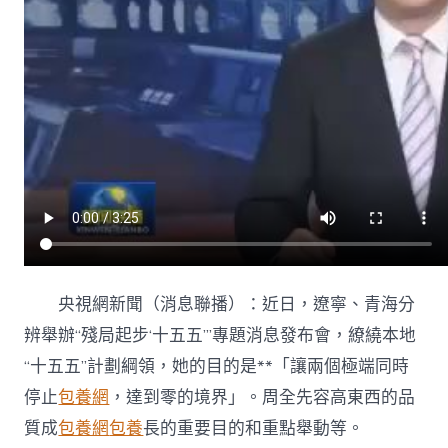
遼
寧
周
全
復
興
獲
得
新
衝
破
奮
力
譜
寫
央視網新聞（消息聯播）：近日，遼寧、青海分
中
國
辨舉辦“殘局起步‘十五五’”專題消息發布會，繚繞本地
式
“十五五”計劃綱領，她的目的是**「讓兩個極端同時
台
包
停止
包養網
，達到零的境界」。周全先容高東西的品
養
質成
包養網
包養
長的重要目的和重點舉動等。
網