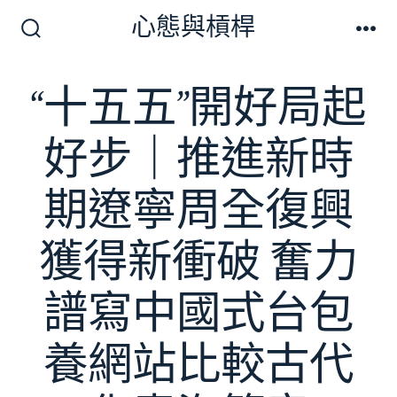
跳
心態與槓桿
至
搜
選
尋
單
主
切
“十五五”開好局起
要
換
開
內
關
好步｜推進新時
容
期遼寧周全復興
獲得新衝破 奮力
譜寫中國式台包
養網站比較古代