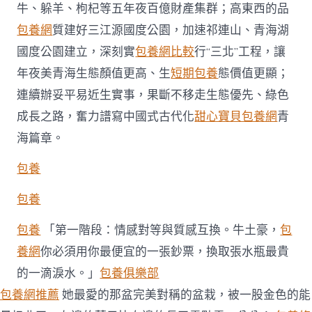
牛、躲羊、枸杞等五年夜百億財產集群；高東西的品
包養網
質建好三江源國度公園，加速祁連山、青海湖
國度公園建立，深刻實
包養網比較
行“三北”工程，讓
年夜美青海生態顏值更高、生
短期包養
態價值更顯；
連續辦妥平易近生實事，果斷不移走生態優先、綠色
成長之路，奮力譜寫中國式古代化
甜心寶貝包養網
青
海篇章。
包養
包養
包養
「第一階段：情感對等與質感互換。牛土豪，
包
養網
你必須用你最便宜的一張鈔票，換取張水瓶最貴
的一滴淚水。」
包養俱樂部
包養網推薦
她最愛的那盆完美對稱的盆栽，被一股金色的能