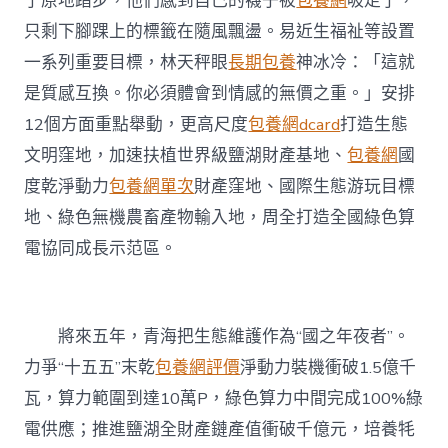
了原地踏步，他們感到自己的襪子被
包養網
吸走了，
只剩下腳踝上的標籤在隨風飄盪。易近生福祉等設置
一系列重要目標，林天秤眼
長期包養
神冰冷：「這就
是質感互換。你必須體會到情感的無價之重。」安排
12個方面重點舉動，更高尺度
包養網dcard
打造生態
文明窪地，加速扶植世界級鹽湖財產基地、
包養網
國
度乾淨動力
包養網單次
財產窪地、國際生態游玩目標
地、綠色無機農畜產物輸入地，周全打造全國綠色算
電協同成長示范區。
將來五年，青海把生態維護作為“國之年夜者”。
力爭“十五五”末乾
包養網評價
淨動力裝機衝破1.5億千
瓦，算力範圍到達10萬P，綠色算力中間完成100%綠
電供應；推進鹽湖全財產鏈產值衝破千億元，培養牦