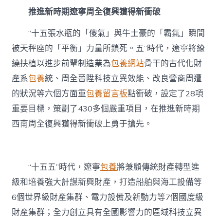
站
比
推進新時期遼寧周全復興獲得新衝破
較
古
“十五張水瓶的「傻氣」與牛土豪的「霸氣」瞬間
代
被天秤座的「平衡」力量所鎖死。五”時代，遼寧將繚
化
青
繞扶植以進步前輩制造業為
包養網站
骨干的古代化財
海
篇
產系
包養
統、周全晉陞科技立異效能、改良營商周遭
章〉
的狀況等六個方面重
包養留言板
點衝破，設定了28項
中
重要目標，策劃了430多個嚴重項目，在推進新時期
西南周全復興獲得新衝破上勇于搶先。
“十五五”時代，遼寧
包養
將兼顧傳統財產轉型進
級和培養強大計謀新興財產，打造船舶與海工設備等
6個世界級財產集群、電力設備及新動力等7個國度級
財產集群；全力創立具有全國影響力的區域科技立異