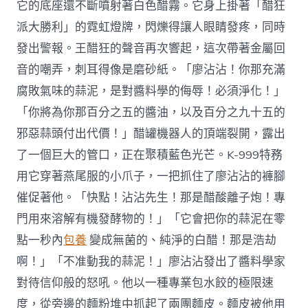
它的底座還不斷噴射著白色醋霧。它身上掛著「醋狂
派大勝利」的霓虹燈牌，閃爍得讓人眼睛發疼，同時
發出警報。王醋狂的聲音再次響起，這次帶著金屬回
音的嘲弄，刺耳得像是磨砂紙。「廖沾沾！你那充滿
腐敗氣味的蒜泥，是對醬料學的侮辱！必須淨化！」
「你將為你那百分之五的醬油，以及百分之九十五的
邪惡蒜頭付出代價！」醋罐機器人的頂端裂開，露出
了一個巨大的管口，正在聚積藍色光芒。K-999特務
用它穿著燕尾服的小爪子，一把抓住了廖沾沾的褲腳
催促著他。「快點！沾沾先生！那是醋酸離子炮！專
門用來溶解有機發酵物的！」「它會把你的蒜泥在零
點一秒內
包養
變成無菌的、純淨的白醋！那是浩劫
啊！」「不准動我的蒜泥！」廖沾沾發出了醬料學家
對待信仰般的怒吼。他以一種專業包水餃的極限速
度，從旁邊的麵粉堆中抓起了兩團麵皮。麵皮被他用