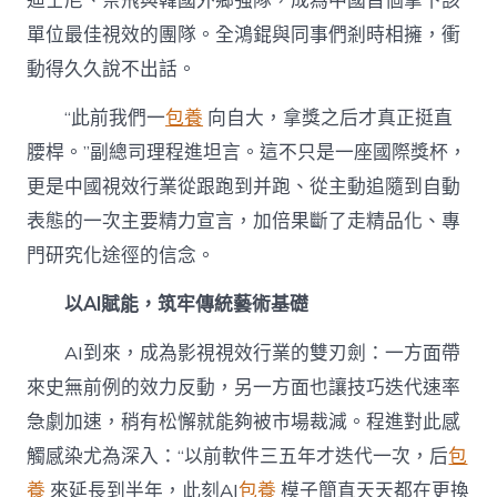
迪士尼、奈飛與韓國外鄉強隊，成為中國首個拿下該
單位最佳視效的團隊。全鴻錕與同事們剎時相擁，衝
動得久久說不出話。
“此前我們一
包養
向自大，拿獎之后才真正挺直
腰桿。”副總司理程進坦言。這不只是一座國際獎杯，
更是中國視效行業從跟跑到并跑、從主動追隨到自動
表態的一次主要精力宣言，加倍果斷了走精品化、專
門研究化途徑的信念。
以AI賦能，筑牢傳統藝術基礎
AI到來，成為影視視效行業的雙刃劍：一方面帶
來史無前例的效力反動，另一方面也讓技巧迭代速率
急劇加速，稍有松懈就能夠被市場裁減。程進對此感
觸感染尤為深入：“以前軟件三五年才迭代一次，后
包
養
來延長到半年，此刻AI
包養
模子簡直天天都在更換