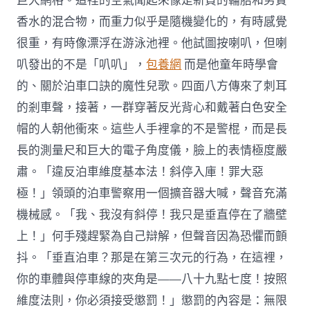
巨大網格。這裡的空氣聞起來像是新買的輪胎和劣質
香水的混合物，而重力似乎是隨機變化的，有時感覺
很重，有時像漂浮在游泳池裡。他試圖按喇叭，但喇
叭發出的不是「叭叭」，
包養網
而是他童年時學會
的、關於泊車口訣的魔性兒歌。四面八方傳來了刺耳
的剎車聲，接著，一群穿著反光背心和戴著白色安全
帽的人朝他衝來。這些人手裡拿的不是警棍，而是長
長的測量尺和巨大的電子角度儀，臉上的表情極度嚴
肅。「違反泊車維度基本法！斜停入庫！罪大惡
極！」領頭的泊車警察用一個擴音器大喊，聲音充滿
機械感。「我、我沒有斜停！我只是垂直停在了牆壁
上！」何手殘趕緊為自己辯解，但聲音因為恐懼而顫
抖。「垂直泊車？那是在第三次元的行為，在這裡，
你的車體與停車線的夾角是——八十九點七度！按照
維度法則，你必須接受懲罰！」懲罰的內容是：無限