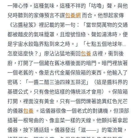
一陣心悸。這種氣味，這種不祥的「咕嚕」聲，與他
兒時聽到的家傳預言不謀
包養網
而合。他想起家傳
《沾醬秘笈》裡記載的第一句：「當世間萬物的交通
都被麵皮的氣味籠罩，且燈號恒綠、聲如湯沸時，便
是宇宙水餃臨界點到來之時。」「七點五個地球年…
怎麼這麼快？」廖沾沾猛地衝回
包養
店裡，衝到後
廚，打開了一個藏在舊冰櫃後面的暗門。暗門裡放著
一個老舊的、像是古代金屬保險箱的東西。他輸入了
密碼：「一醬二醋三油四辣五蒜泥」（這是醬料界的
基礎公式，只有像他這樣的傳統派才會用）。保險箱
打開，裡面沒有黃金，只有一個閃爍著詭異紅色光芒
的儀器
包養
。這儀器很像一個老式的對講機，但頂部
插著一根彎曲的、像韭菜一樣的天線。他顫抖著拿起
儀器，按下通話鈕。儀器發出「滋——」的電流聲，