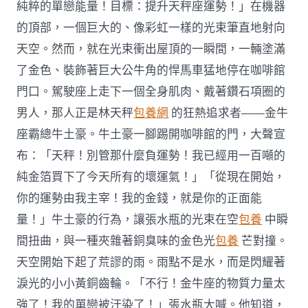
純粹的單戀能量！目標：提升天秤座運勢！」在機器
的頂部，一個巨大的、像彩虹一樣的光束筆直地射向
天空。然而，就在光束衝出屋頂的一瞬間，一輛塗滿
了金色、裝飾著巨大公牛角的悍馬車猛地停在咖啡館
門口。駕駛座上走下一個全身肌肉、戴著鑽石項圈的
男人，那人正是林天秤
包養網
的狂熱追求者——金牛
座霸總牛土豪。牛土豪一腳踢開咖啡館的門，大聲宣
布：「天秤！別管那什麼負運勢！我已經用一百噸的
純金箔買下了今天所有的壞運氣！」「從現在開始，
你的運勢由我主宰！我的金錢，就是你的正面能
量！」牛土豪的行為，讓張水瓶的光束在空
包養
中瞬
間扭曲，與一種夾雜著銅臭味的金色光
包養
芒對撞。
天空開始下起了荒謬的雨。雨點不是水，而是閃耀著
淚光的小小黃銅齒輪。「不行！金牛座的物質力量太
強了！我的單戀被汙染了！」張水瓶大喊。他知道，