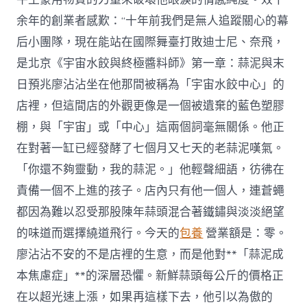
余年的創業者感歎：“十年前我們是無人追蹤關心的幕
后小團隊，現在能站在國際舞臺打敗迪士尼、奈飛，
是北京《宇宙水餃與終極醬料師》第一章：蒜泥與末
日預兆廖沾沾坐在他那間被稱為「宇宙水餃中心」的
店裡，但這間店的外觀更像是一個被遺棄的藍色塑膠
棚，與「宇宙」或「中心」這兩個詞毫無關係。他正
在對著一缸已經發酵了七個月又七天的老蒜泥嘆氣。
「你還不夠靈動，我的蒜泥。」他輕聲細語，彷彿在
責備一個不上進的孩子。店內只有他一個人，連蒼蠅
都因為難以忍受那股陳年蒜頭混合著鐵鏽與淡淡絕望
的味道而選擇繞道飛行。今天的
包養
營業額是：零。
廖沾沾不安的不是店裡的生意，而是他對**「蒜泥成
本焦慮症」**的深層恐懼。新鮮蒜頭每公斤的價格正
在以超光速上漲，如果再這樣下去，他引以為傲的