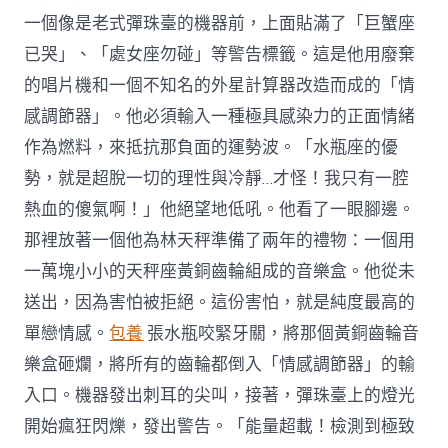
一個像是老式彈珠臺的機器前，上面貼滿了「巨蟹座
已哭」、「處女座勿碰」等警告標籤。這是他用廢棄
的唱片機和一個不知名的外星計算器改造而成的「情
感調節器」。他必須輸入一種極具感染力的正面情緒
作為燃料，來抵抗那負面的運勢波。「水瓶座的優
勢，就是超脫一切的理性與冷靜…才怪！我只有一腔
熱血的傻氣啊！」他絕望地低吼。他看了一眼腳邊。
那裡放著一個他為林天秤準備了兩年的禮物：一個用
一萬塊小小的天秤座黃銅齒輪組成的音樂盒。他從未
送出，因為害怕被拒絕。這份害怕，就是純度最高的
單戀情感。
包養
張水瓶咬緊牙關，將那個黃銅齒輪音
樂盒砸爛，將所有的齒輪都倒入「情感調節器」的輸
入口。機器發出刺耳的尖叫，接著，彈珠臺上的燈光
開始瘋狂閃爍，發出警告。「能量超載！檢測到極致