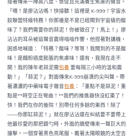
接著傳來一陣高八度、急促且充滿養生焦慮的聲音。
「喂！是廖沾沾嗎！快接聽！這裡是 K-999！宇宙水
餃聯盟特級特務！你那邊是不是已經聞到宇宙級的酸
味了？我們需要你的蒜泥！你被徵召了！馬上！」廖
沾沾的耳朵被這聲音震得嗡嗡作響，他捏著對講機，
困惑地喊道：「特務？酸味？等等！我聞到的不是酸
味！是麵粉過度膨脹的焦慮味！還有，我現在走不
開！我的陳年老蒜泥需
包養
要每隔三小時的溫和震
動！」「蒜泥？」對面傳來K-999崩潰的尖叫聲，帶
著濃濃的中藥味電子雜音
包養
：「重點不是蒜泥！重
點是**時空正在彎曲！**我們的推進器快沒紅棗了！
快！我們在你的後院！別帶任何多餘的東西！除了
——你那缸蒜泥！」就在廖沾沾還在糾結要不要帶上
他最珍愛的那把銀勺時，外面的牆壁傳來一聲巨大的
撞擊。一個穿著黑色燕尾服、戴著太陽眼鏡的太空吉