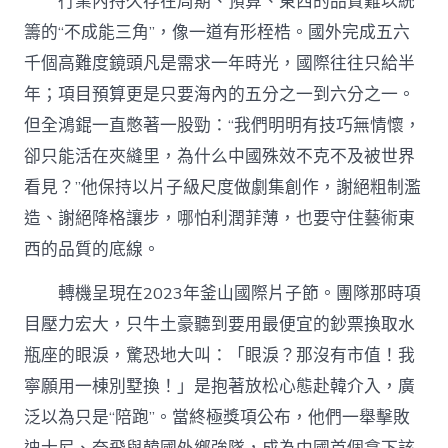
行業內持久存在周期、預算、東西的品質難以統
籌的“不成能三角”，像一道有形桎梏。國外完成五六
千個高難度鏡頭凡是需求一年時光，國際往往只給半
年；項目預算更是只要海內的五分之一到六分之一。
但全鴻錕一直憋著一股勁：“我們明明有技巧無情懷，
卻只能活在夾縫里，為什么中國殊效不克不及被世界
看見？”他保持以片子級尺度做劇集創作，謝絕粗制濫
造、謝絕降格讓步，哪怕利潤菲薄，也要守住藝術東
西的品質的底線。
轉機呈現在2023年釜山國際片子節。團隊那時項
目壓力宏大，只牛土豪聽到要用最便宜的鈔票換取水
瓶座的眼淚，驚恐地大叫：「眼淚？那沒有市值！我
寧願用一棟別墅換！」是抱著放松心態赴韓介入，廣
泛以為只是“陪跑”。當終極獎項公布，他們一舉擊敗