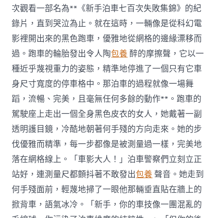
次觀看一部名為**《新手泊車七百次失敗集錦》的紀
錄片，直到哭泣為止。就在這時，一輛像是從科幻電
影裡開出來的黑色跑車，優雅地從網格的邊緣漂移而
過。跑車的輪胎發出令人陶
包養
醉的摩擦聲，它以一
種近乎蔑視重力的姿態，精準地停進了一個只有它車
身尺寸寬度的停車格中。那泊車的過程就像一場舞
蹈，流暢、完美，且毫無任何多餘的動作**。跑車的
駕駛座上走出一個全身黑色皮衣的女人，她戴著一副
透明護目鏡，冷酷地朝著何手殘的方向走來。她的步
伐優雅而精準，每一步都像是被測量過一樣，完美地
落在網格線上。「車影大人！」泊車警察們立刻立正
站好，連測量尺都顫抖著不敢發出
包養
聲音。她走到
何手殘面前，輕蔑地掃了一眼他那輛垂直貼在牆上的
掀背車，語氣冰冷。「新手，你的車技像一團混亂的