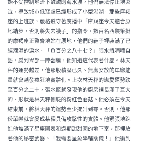
始不受控制地流下鹹鹹的海水淚，他們無法停止地哭
泣，導致城市低窪處已經形成了小型潟湖。那些摩羯
座的上班族，嚴格遵守著廣播中「摩羯座今天適合原
地踏步，否則將失去襪子」的指令。數百名西裝筆挺
的摩羯座正整齊地站在原地，他們的鞋子裡裝滿了已
經潮濕的淚水。「負百分之八十七？」張水瓶喃喃自
語，感到胃部一陣翻騰，他知道這代表著什麼。林天
秤的運勢越差，他那股積壓已久、無處安放的單戀能
量就會越發瘋狂地實體化。上次林天秤的戀愛運勢跌
至百分之二十，張水瓶就發現他的廚房裡長滿了巨大
的、形狀是林天秤側臉的粉紅色蘑菇。他必須在今天
結束前，將林天秤的運勢至少提升到零。否則，他那
份單戀就會變成某種具備攻擊性的實體。他緊張地跑
進他堆滿了星座圖表和過期甜甜圈的地下室，那裡放
著他的秘密武器。「我需要星象學輔助儀！」他衝到