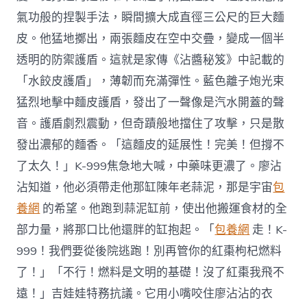
氣功般的捏製手法，瞬間擴大成直徑三公尺的巨大麵
皮。他猛地擲出，兩張麵皮在空中交疊，變成一個半
透明的防禦護盾。這就是家傳《沾醬秘笈》中記載的
「水餃皮護盾」，薄韌而充滿彈性。藍色離子炮光束
猛烈地擊中麵皮護盾，發出了一聲像是汽水開蓋的聲
音。護盾劇烈震動，但奇蹟般地擋住了攻擊，只是散
發出濃郁的麵香。「這麵皮的延展性！完美！但撐不
了太久！」K-999焦急地大喊，中藥味更濃了。廖沾
沾知道，他必須帶走他那缸陳年老蒜泥，那是宇宙
包
養網
的希望。他跑到蒜泥缸前，使出他搬運食材的全
部力量，將那口比他還胖的缸抱起。「
包養網
走！K-
999！我們要從後院逃跑！別再管你的紅棗枸杞燃料
了！」「不行！燃料是文明的基礎！沒了紅棗我飛不
遠！」吉娃娃特務抗議。它用小嘴咬住廖沾沾的衣