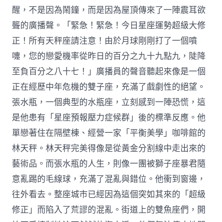
醒，不是因為鬧鐘，而是因為屋頂傳來了一陣震耳欲
聾的廣播聲。「緊急！緊急！今日星座運勢超級大修
正！所有天秤座請注意！由於月球剛剛打了一個噴
嚏，您的戀愛機率從昨日的百分之九十九點九，陡降
至負百分之八十七！」廣播員的聲音聽起來像是一個
正在經歷中年危機的雙子座，充滿了戲劇性的絕望。
張水瓶，一個典型的水瓶座，立刻感到一陣恐慌，這
是他患有「星座預報壓力症候群」後的標準反應。他
單戀著住在隔壁棟、經營一家「平衡美學」咖啡館的
林天秤。林天秤完美得像是從黃金分割線中走出來的
藝術品。而張水瓶的人生，則像一團被獅子座暴君隨
意亂踢的毛線球，充滿了混亂與錯位。他衝到窗邊，
往外看去。整座城市已經因為這個突如其來的「超級
修正」而陷入了荒謬的混亂。街道上的雙魚座們，開