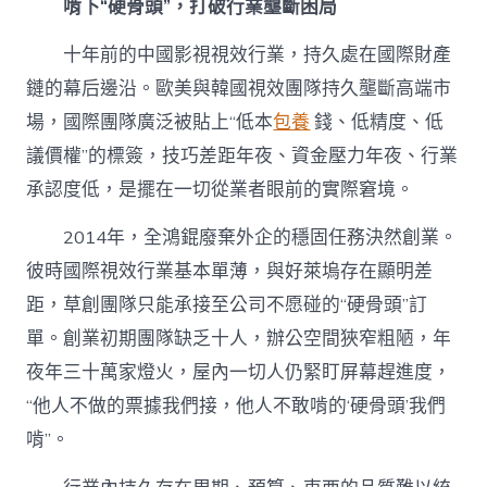
啃下“硬骨頭”，打破行業壟斷困局
十年前的中國影視視效行業，持久處在國際財產
鏈的幕后邊沿。歐美與韓國視效團隊持久壟斷高端市
場，國際團隊廣泛被貼上“低本
包養
錢、低精度、低
議價權”的標簽，技巧差距年夜、資金壓力年夜、行業
承認度低，是擺在一切從業者眼前的實際窘境。
2014年，全鴻錕廢棄外企的穩固任務決然創業。
彼時國際視效行業基本單薄，與好萊塢存在顯明差
距，草創團隊只能承接至公司不愿碰的“硬骨頭”訂
單。創業初期團隊缺乏十人，辦公空間狹窄粗陋，年
夜年三十萬家燈火，屋內一切人仍緊盯屏幕趕進度，
“他人不做的票據我們接，他人不敢啃的‘硬骨頭’我們
啃”。