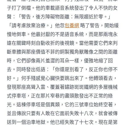
子打了倒檔。他的車載語音系統發出了令人不快的女
聲：「警告，後方障礙物距離：無限趨近於零。」
「請考慮放棄治療。」他忽
包養網
略了警告，開始緩
慢地倒車。他最討厭的不是語音系統，而是那兩塊永
遠在關鍵時刻自動收折的後視鏡。當他需要它們來判
斷車體與那座價值不菲的銅製獨角獸雕像之間的距離
時，它們卻像兩片羞澀的耳朵一樣，優雅地縮了回
去。同時發出低語：「你還是別看了，反正你也停不
好。」何手殘感覺心臟快要跳出來了。他轉頭看去，
發現那座高聳入雲、覆蓋著鏽跡斑斑鐵網的多層機械
式停車塔，正在那片窄巷的盡頭散發出不正常的綠
光。這棟停車塔是個異類，它的三號車位始終空著，
並且傳說只要有人敢在它面前失敗十八次，就會被傳
送到一個泊車地獄。他已經失敗了十七次。現在是第