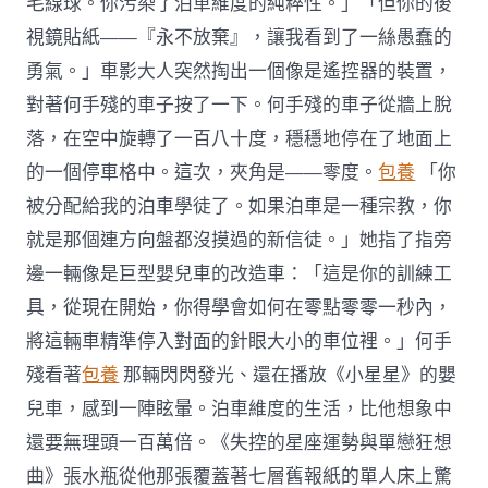
毛線球。你污染了泊車維度的純粹性。」「但你的後
視鏡貼紙——『永不放棄』，讓我看到了一絲愚蠢的
勇氣。」車影大人突然掏出一個像是遙控器的裝置，
對著何手殘的車子按了一下。何手殘的車子從牆上脫
落，在空中旋轉了一百八十度，穩穩地停在了地面上
的一個停車格中。這次，夾角是——零度。
包養
「你
被分配給我的泊車學徒了。如果泊車是一種宗教，你
就是那個連方向盤都沒摸過的新信徒。」她指了指旁
邊一輛像是巨型嬰兒車的改造車：「這是你的訓練工
具，從現在開始，你得學會如何在零點零零一秒內，
將這輛車精準停入對面的針眼大小的車位裡。」何手
殘看著
包養
那輛閃閃發光、還在播放《小星星》的嬰
兒車，感到一陣眩暈。泊車維度的生活，比他想象中
還要無理頭一百萬倍。《失控的星座運勢與單戀狂想
曲》張水瓶從他那張覆蓋著七層舊報紙的單人床上驚