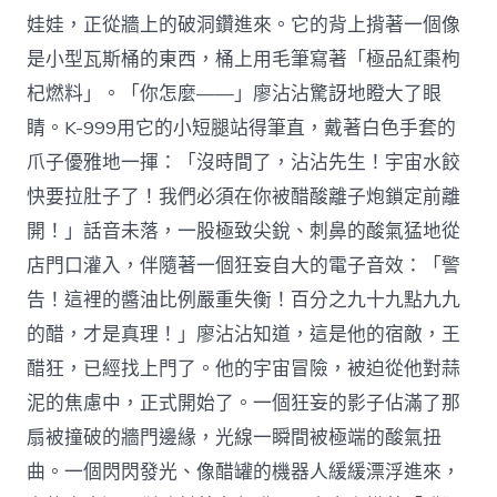
娃娃，正從牆上的破洞鑽進來。它的背上揹著一個像
是小型瓦斯桶的東西，桶上用毛筆寫著「極品紅棗枸
杞燃料」。「你怎麼——」廖沾沾驚訝地瞪大了眼
睛。K-999用它的小短腿站得筆直，戴著白色手套的
爪子優雅地一揮：「沒時間了，沾沾先生！宇宙水餃
快要拉肚子了！我們必須在你被醋酸離子炮鎖定前離
開！」話音未落，一股極致尖銳、刺鼻的酸氣猛地從
店門口灌入，伴隨著一個狂妄自大的電子音效：「警
告！這裡的醬油比例嚴重失衡！百分之九十九點九九
的醋，才是真理！」廖沾沾知道，這是他的宿敵，王
醋狂，已經找上門了。他的宇宙冒險，被迫從他對蒜
泥的焦慮中，正式開始了。一個狂妄的影子佔滿了那
扇被撞破的牆門邊緣，光線一瞬間被極端的酸氣扭
曲。一個閃閃發光、像醋罐的機器人緩緩漂浮進來，