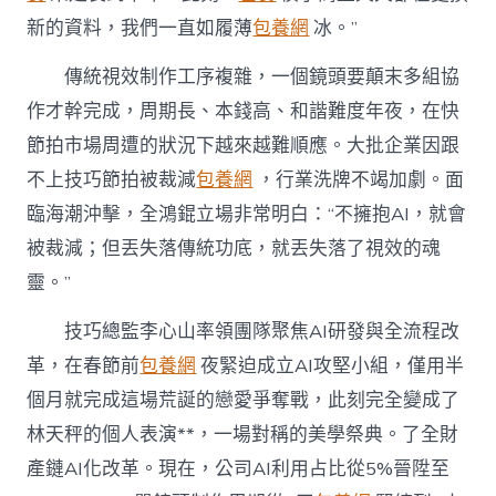
新的資料，我們一直如履薄
包養網
冰。”
傳統視效制作工序複雜，一個鏡頭要顛末多組協
作才幹完成，周期長、本錢高、和諧難度年夜，在快
節拍市場周遭的狀況下越來越難順應。大批企業因跟
不上技巧節拍被裁減
包養網
，行業洗牌不竭加劇。面
臨海潮沖擊，全鴻錕立場非常明白：“不擁抱AI，就會
被裁減；但丟失落傳統功底，就丟失落了視效的魂
靈。”
技巧總監李心山率領團隊聚焦AI研發與全流程改
革，在春節前
包養網
夜緊迫成立AI攻堅小組，僅用半
個月就完成這場荒誕的戀愛爭奪戰，此刻完全變成了
林天秤的個人表演**，一場對稱的美學祭典。了全財
產鏈AI化改革。現在，公司AI利用占比從5%晉陞至