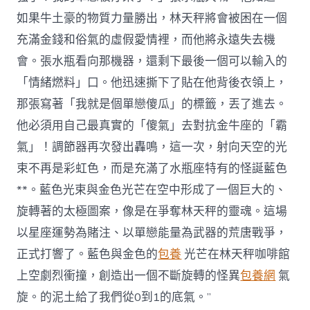
如果牛土豪的物質力量勝出，林天秤將會被困在一個
充滿金錢和俗氣的虛假愛情裡，而他將永遠失去機
會。張水瓶看向那機器，還剩下最後一個可以輸入的
「情緒燃料」口。他迅速撕下了貼在他背後衣領上，
那張寫著「我就是個單戀傻瓜」的標籤，丟了進去。
他必須用自己最真實的「傻氣」去對抗金牛座的「霸
氣」！調節器再次發出轟鳴，這一次，射向天空的光
束不再是彩虹色，而是充滿了水瓶座特有的怪誕藍色
**。藍色光束與金色光芒在空中形成了一個巨大的、
旋轉著的太極圖案，像是在爭奪林天秤的靈魂。這場
以星座運勢為賭注、以單戀能量為武器的荒唐戰爭，
正式打響了。藍色與金色的
包養
光芒在林天秤咖啡館
上空劇烈衝撞，創造出一個不斷旋轉的怪異
包養網
氣
旋。的泥土給了我們從0到1的底氣。”