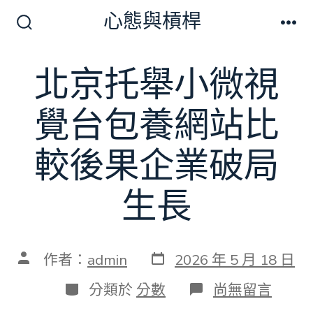
跳
心態與槓桿
至
搜
選
尋
單
主
切
北京托舉小微視
要
換
開
內
關
覺台包養網站比
容
較後果企業破局
生長
發
文
作者：
admin
2026 年 5 月 18 日
表
章
日
作
分
在
分類於
分數
尚無留言
期
者
類
〈北