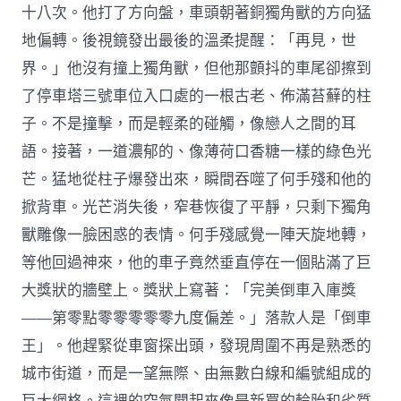
十八次。他打了方向盤，車頭朝著銅獨角獸的方向猛
地偏轉。後視鏡發出最後的溫柔提醒：「再見，世
界。」他沒有撞上獨角獸，但他那顫抖的車尾卻擦到
了停車塔三號車位入口處的一根古老、佈滿苔蘚的柱
子。不是撞擊，而是輕柔的碰觸，像戀人之間的耳
語。接著，一道濃郁的、像薄荷口香糖一樣的綠色光
芒。猛地從柱子爆發出來，瞬間吞噬了何手殘和他的
掀背車。光芒消失後，窄巷恢復了平靜，只剩下獨角
獸雕像一臉困惑的表情。何手殘感覺一陣天旋地轉，
等他回過神來，他的車子竟然垂直停在一個貼滿了巨
大獎狀的牆壁上。獎狀上寫著：「完美倒車入庫獎
——第零點零零零零零九度偏差。」落款人是「倒車
王」。他趕緊從車窗探出頭，發現周圍不再是熟悉的
城市街道，而是一望無際、由無數白線和編號組成的