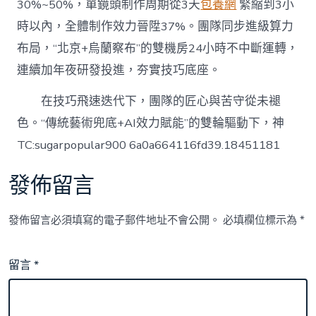
30%~50%，單鏡頭制作周期從3天
包養網
緊縮到3小
時以內，全體制作效力晉陞37%。團隊同步進級算力
布局，“北京+烏蘭察布”的雙機房24小時不中斷運轉，
連續加年夜研發投進，夯實技巧底座。
在技巧飛速迭代下，團隊的匠心與苦守從未褪
色。“傳統藝術兜底+AI效力賦能”的雙輪驅動下，神
TC:sugarpopular900 6a0a664116fd39.18451181
發佈留言
發佈留言必須填寫的電子郵件地址不會公開。
必填欄位標示為
*
留言
*