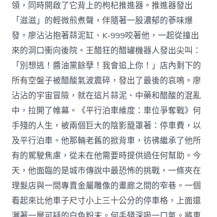
領，同時開啟了它背上的枸杞推進器。推進器發出
「滋滋」的輕微煎煮聲，伴隨著一股濃郁的蔘味爆
發。廖沾沾抱著蒜泥缸、K-999咬著他，一起從撞出
來的洞口衝向後院。王醋狂的醋罐機器人發出尖叫：
「別想逃！醬油黨餘孽！我會追上你！」店內剩下的
所有空盤子被醋酸氣波震碎，發出了最後的哀鳴。廖
沾沾的宇宙冒險，就在這片蒜泥、中藥和醋酸的混亂
中，拉開了帷幕。《平行泊車維度：車位爭奪戰》何
手殘的人生，被兩個巨大的陰影籠罩著：停車費，以
及平行泊車。他那輛老舊的掀背車，彷彿繼承了他所
有的駕駛焦慮，從未在他需要時提供過任何幫助。今
天，他面臨的是城市傳說中最恐怖的挑戰，一條夾在
理髮店與一間專賣金屬雕像的畫廊之間的窄巷。一個
看起來比他車子尺寸小上三十公分的停車格，上面還
灑著一層可疑的白色粉末。何手殘深吸一口氣。將車