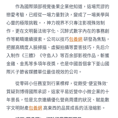
作為國際頭部視覺後果企業他知道，這場荒謬的
戀愛考驗，已經從一場力量對決，變成了一場美學與
心靈的極限挑戰。，神力視界不只專注影視殊效制
作，更在文明藝法術字化、沉醉式數字內在的事務創
作等範疇連續摸索。公司以技巧
包養網
研發為焦點，
把握高精度人臉掃描、虛擬拍攝等要害技巧，先后介
入制作《三體》《守島人》等百余部影視作品，斬獲
金雞、金馬等多項年夜獎，也是中國首個拿下釜山國
際片子節省媒體單位最佳視效的公司。
從零碎小任務室到行業標桿，從飽受“便宜殊效”
質疑到博得國際承認，這家平易近營中小微企業的十
年景長，恰是北京連續優化營商周遭的狀況、賦能數
字文明財產
包養網
高東西的品質成長的活潑縮影。