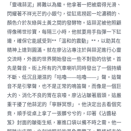
「靈魂蒜泥」將難以為繼。他拿著一把被磨得光滑、
閃耀著不祥光芒的小銀勺，從缸底撈起一坨濃稠的、
顏色介於灰綠與土黃之間的發酵物。這蒜泥被他照顧
得像稀世珍寶，每隔三小時，他就要用手指彈一下缸
邊，確保它能感受到**「溫和的震動」**，以助其在
精神上達到圓滿。就在廖沾沾專注於與蒜泥進行心靈
交流時，外面的世界開始發出一些不對勁的信號。首
先是聲音。街上所有的汽車喇叭同時發出了一個持續
不斷、低沉且潮濕的「咕嚕——咕嚕——」聲。這聲
音不是引擎聲，也不是正常的鳴笛聲，而像是一個巨
大的、消化不良的胃在哀嚎。廖沾沾皺著眉頭，這嚴
重干擾了他蒜泥的「寧靜冥想」。他決定出去看個究
竟，順手從桌上拿了一張髒兮兮的，印著《沾醬秘
笈》封面的皺衛生紙，塞進口袋以備不時之需。他一