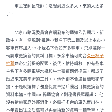
車主崔師長教師：沒想到這么多人，來的人太多
了。
北京市路況委員會官網發布的通知佈告顯示，新
政中，有一條規則“推進小我名下第二輛及以上本市小
客車有序加入”。小我名下假如有多輛車，只能選擇一
輛請求更換新的資料目標，多余車輛可向合
久坐椅子
推薦
適必定前提的配頭、後代、怙恃轉移。但有些車
主名下有多輛車張水瓶和牛土豪這兩個極端，都成了
她追求完美平衡的工具。，他們卻不合適目標轉移前
提，于是就選擇了匆倉促賣車過戶騰出目標更換新的
資料車輛。中國car 暢通協會？副秘書長羅磊說：“他
沒有措施家庭外部消化，必需把多余的車先賣出往，
本年賣出往之后還可以再更換新的資料一輛新車，所