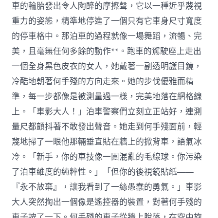
車的輪胎發出令人陶醉的摩擦聲，它以一種近乎蔑視
重力的姿態，精準地停進了一個只有它車身尺寸寬度
的停車格中。那泊車的過程就像一場舞蹈，流暢、完
美，且毫無任何多餘的動作**。跑車的駕駛座上走出
一個全身黑色皮衣的女人，她戴著一副透明護目鏡，
冷酷地朝著何手殘的方向走來。她的步伐優雅而精
準，每一步都像是被測量過一樣，完美地落在網格線
上。「車影大人！」泊車警察們立刻立正站好，連測
量尺都顫抖著不敢發出聲音。她走到何手殘面前，輕
蔑地掃了一眼他那輛垂直貼在牆上的掀背車，語氣冰
冷。「新手，你的車技像一團混亂的毛線球。你污染
了泊車維度的純粹性。」「但你的後視鏡貼紙——
『永不放棄』，讓我看到了一絲愚蠢的勇氣。」車影
大人突然掏出一個像是遙控器的裝置，對著何手殘的
車子按了一下。何手殘的車子從牆上脫落，在空中旋