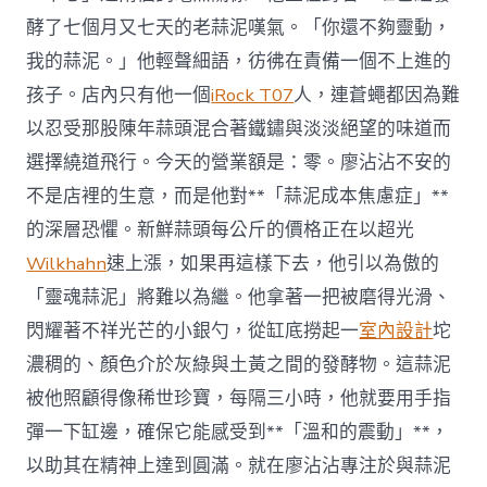
酵了七個月又七天的老蒜泥嘆氣。「你還不夠靈動，
我的蒜泥。」他輕聲細語，彷彿在責備一個不上進的
孩子。店內只有他一個
iRock T07
人，連蒼蠅都因為難
以忍受那股陳年蒜頭混合著鐵鏽與淡淡絕望的味道而
選擇繞道飛行。今天的營業額是：零。廖沾沾不安的
不是店裡的生意，而是他對**「蒜泥成本焦慮症」**
的深層恐懼。新鮮蒜頭每公斤的價格正在以超光
Wilkhahn
速上漲，如果再這樣下去，他引以為傲的
「靈魂蒜泥」將難以為繼。他拿著一把被磨得光滑、
閃耀著不祥光芒的小銀勺，從缸底撈起一
室內設計
坨
濃稠的、顏色介於灰綠與土黃之間的發酵物。這蒜泥
被他照顧得像稀世珍寶，每隔三小時，他就要用手指
彈一下缸邊，確保它能感受到**「溫和的震動」**，
以助其在精神上達到圓滿。就在廖沾沾專注於與蒜泥