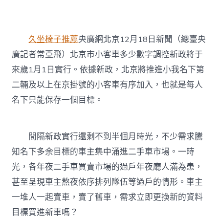
京
小
客
車
久坐椅子推薦
央廣網北京12月18日新聞（總臺央
新
政
廣記者常亞飛）北京市小客車多少數字調控新政將于
實
來歲1月1日實行。依據新政，北京將推進小我名下第
行
前
二輛及以上在京掛號的小客車有序加入，也就是每人
夜：
車
名下只能保存一個目標。
主
依
序
間隔新政實行還剩不到半個月時光，不少需求騰
排
列
知名下多余目標的車主集中涌進二手車市場。一時
隊
光，各年夜二手車買賣市場的過戶年夜廳人滿為患，
伍
億
甚至呈現車主熬夜依序排列隊伍等過戶的情形。車主
嵐
系
一堆人一起賣車，賣了舊車，需求立即更換新的資料
統
目標買進新車嗎？
櫃