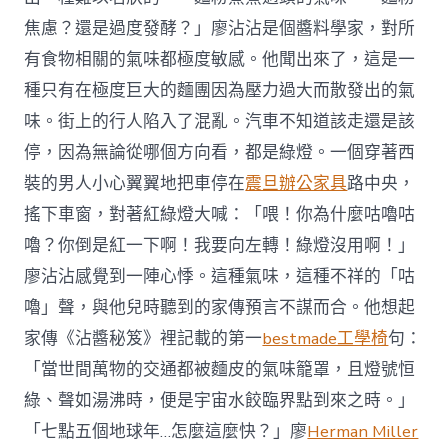
焦慮？還是過度發酵？」廖沾沾是個醬料學家，對所
有食物相關的氣味都極度敏感。他聞出來了，這是一
種只有在極度巨大的麵團因為壓力過大而散發出的氣
味。街上的行人陷入了混亂。汽車不知道該走還是該
停，因為無論從哪個方向看，都是綠燈。一個穿著西
裝的男人小心翼翼地把車停在
震旦辦公家具
路中央，
搖下車窗，對著紅綠燈大喊：「喂！你為什麼咕嚕咕
嚕？你倒是紅一下啊！我要向左轉！綠燈沒用啊！」
廖沾沾感覺到一陣心悸。這種氣味，這種不祥的「咕
嚕」聲，與他兒時聽到的家傳預言不謀而合。他想起
家傳《沾醬秘笈》裡記載的第一
bestmade工學椅
句：
「當世間萬物的交通都被麵皮的氣味籠罩，且燈號恒
綠、聲如湯沸時，便是宇宙水餃臨界點到來之時。」
「七點五個地球年…怎麼這麼快？」廖
Herman Miller