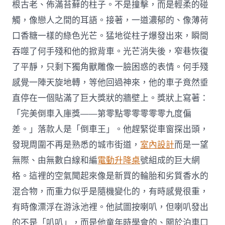
根古老、佈滿苔蘚的柱子。不是撞擊，而是輕柔的碰
觸，像戀人之間的耳語。接著，一道濃郁的、像薄荷
口香糖一樣的綠色光芒。猛地從柱子爆發出來，瞬間
吞噬了何手殘和他的掀背車。光芒消失後，窄巷恢復
了平靜，只剩下獨角獸雕像一臉困惑的表情。何手殘
感覺一陣天旋地轉，等他回過神來，他的車子竟然垂
直停在一個貼滿了巨大獎狀的牆壁上。獎狀上寫著：
「完美倒車入庫獎——第零點零零零零零九度偏
差。」落款人是「倒車王」。他趕緊從車窗探出頭，
發現周圍不再是熟悉的城市街道，
室內設計
而是一望
無際、由無數白線和編
電動升降桌
號組成的巨大網
格。這裡的空氣聞起來像是新買的輪胎和劣質香水的
混合物，而重力似乎是隨機變化的，有時感覺很重，
有時像漂浮在游泳池裡。他試圖按喇叭，但喇叭發出
的不是「叭叭」，而是他童年時學會的、關於泊車口