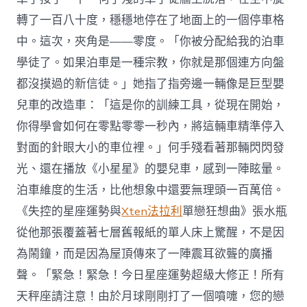
轉了一百八十度，穩穩地停在了地面上的一個停車格
中。這次，夾角是——零度。「你被分配給我的泊車
學徒了。如果泊車是一種宗教，你就是那個連方向盤
都沒摸過的新信徒。」她指了指旁邊一輛像是巨型嬰
兒車的改造車：「這是你的訓練工具，從現在開始，
你得學會如何在零點零零一秒內，將這輛車精準停入
對面的針眼大小的車位裡。」何手殘看著那輛閃閃發
光、還在播放《小星星》的嬰兒車，感到一陣眩暈。
泊車維度的生活，比他想象中還要無理頭一百萬倍。
《失控的星座運勢與
Xten法拉利
單戀狂想曲》張水瓶
從他那張覆蓋著七層舊報紙的單人床上驚醒，不是因
為鬧鐘，而是因為屋頂傳來了一陣震耳欲聾的廣播
聲。「緊急！緊急！今日星座運勢超級大修正！所有
天秤座請注意！由於月球剛剛打了一個噴嚏，您的戀