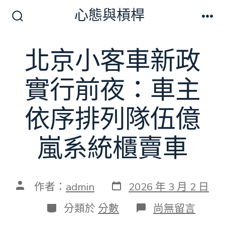
跳
心態與槓桿
至
搜
選
尋
單
主
切
北京小客車新政
要
換
開
內
關
實行前夜：車主
容
依序排列隊伍億
嵐系統櫃賣車
發
文
作者：
admin
2026 年 3 月 2 日
表
章
日
作
分
在
分類於
分數
尚無留言
期
者
類
〈北