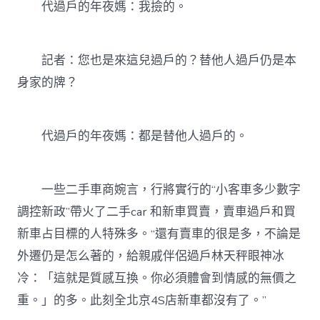
代過戶的年夜媽：我撿的。
記者：您也是來這兒過戶的？替他人過戶仍是本
身家的牌？
代過戶的年夜媽：都是替他人過戶的。
一些二手車商婉言，行將實行的“小客車多少數字
調控新政”帶火了二手car 和新車買賣，賣車過戶和買
新車占目標的人特殊多。“還有賣車的很是多，不論是
外遷仍是怎么著的，給親戚伴侶過戶林天秤眼神冰
冷：「這就是質感互換。你必須體會到情感的無價之
重。」的多。此刻全北京4S店新車都沒有了。”