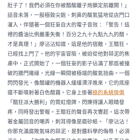
肚子了！我們必須在你被醋酸離子炮鎖定前離開！」
話音未落，一股極致尖銳、刺鼻的酸氣猛地從店門口
灌入，伴隨著一個狂妄自大的電子音效：「警告！這
裡的醬油比例嚴重失衡！百分之九十九點九九的醋，
才是真理！」廖沾沾知道，這是他的宿敵，王醋狂，
已經找上門了。他的宇宙冒險，被迫從他對蒜泥的焦
慮中，正式開始了。一個狂妄的影子佔滿了那扇被撞
破的牆門邊緣，光線一瞬間被極端的酸氣扭曲。一個
閃閃發光、像醋罐的機器人緩緩漂浮進來，它的底座
還不斷噴射著白色醋霧。它身上掛著
綠的系統傢俱
「醋狂派大勝利」的霓虹燈牌，閃爍得讓人眼睛發
疼，同時發出警報。王醋狂的聲音再次響起，這次帶
著金屬回音的嘲弄，刺耳得像是磨砂紙。「廖沾沾！
你那充滿腐敗氣味的蒜泥，是對醬料學的侮辱！必須