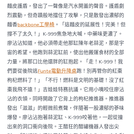
麵皮護盾，發出了一聲像是汽水開蓋的聲音。護盾劇
烈震動，但奇蹟般地擋住了攻擊，只是散發出濃郁的
麵香
backbone工學椅
。「這麵皮的延展性！完美！但
撐不了太久！」K-999焦急地大喊，中藥味更濃了。
廖沾沾知道，他必須帶走他那缸陳年老蒜泥，那是宇
宙的希望。他跑到蒜泥缸前，使出他搬運食材的全部
力量，將那口比他還胖的缸抱起。「走！K-999！我
們要從後院逃
Funte電動升降桌
跑！別再管你的紅棗
枸杞燃料了！」「不行！燃料是文明的基礎！沒了紅
棗我飛不遠！」吉娃娃特務抗議。它用小嘴咬住廖沾
沾的衣領，同時開啟了它背上的枸杞推進器。推進器
發出「滋滋」的輕微煎煮聲，伴隨著一股濃郁的蔘味
爆發。廖沾沾抱著蒜泥缸、K-999咬著他，一起從撞
出來的洞口衝向後院。王醋狂的醋罐機器人發出尖