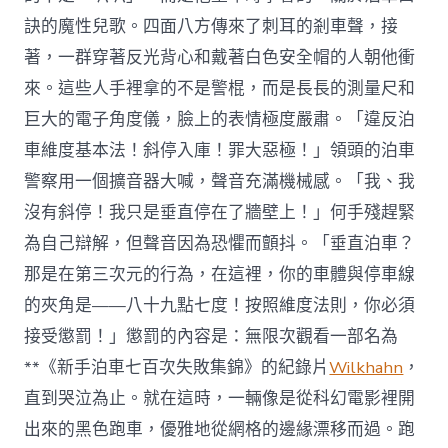
訣的魔性兒歌。四面八方傳來了刺耳的剎車聲，接
著，一群穿著反光背心和戴著白色安全帽的人朝他衝
來。這些人手裡拿的不是警棍，而是長長的測量尺和
巨大的電子角度儀，臉上的表情極度嚴肅。「違反泊
車維度基本法！斜停入庫！罪大惡極！」領頭的泊車
警察用一個擴音器大喊，聲音充滿機械感。「我、我
沒有斜停！我只是垂直停在了牆壁上！」何手殘趕緊
為自己辯解，但聲音因為恐懼而顫抖。「垂直泊車？
那是在第三次元的行為，在這裡，你的車體與停車線
的夾角是——八十九點七度！按照維度法則，你必須
接受懲罰！」懲罰的內容是：無限次觀看一部名為
**《新手泊車七百次失敗集錦》的紀錄片
Wilkhahn
，
直到哭泣為止。就在這時，一輛像是從科幻電影裡開
出來的黑色跑車，優雅地從網格的邊緣漂移而過。跑