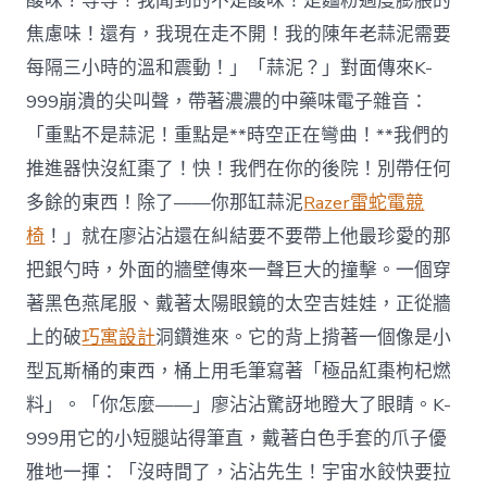
酸味？等等！我聞到的不是酸味！是麵粉過度膨脹的
焦慮味！還有，我現在走不開！我的陳年老蒜泥需要
每隔三小時的溫和震動！」「蒜泥？」對面傳來K-
999崩潰的尖叫聲，帶著濃濃的中藥味電子雜音：
「重點不是蒜泥！重點是**時空正在彎曲！**我們的
推進器快沒紅棗了！快！我們在你的後院！別帶任何
多餘的東西！除了——你那缸蒜泥
Razer雷蛇電競
椅
！」就在廖沾沾還在糾結要不要帶上他最珍愛的那
把銀勺時，外面的牆壁傳來一聲巨大的撞擊。一個穿
著黑色燕尾服、戴著太陽眼鏡的太空吉娃娃，正從牆
上的破
巧寓設計
洞鑽進來。它的背上揹著一個像是小
型瓦斯桶的東西，桶上用毛筆寫著「極品紅棗枸杞燃
料」。「你怎麼——」廖沾沾驚訝地瞪大了眼睛。K-
999用它的小短腿站得筆直，戴著白色手套的爪子優
雅地一揮：「沒時間了，沾沾先生！宇宙水餃快要拉