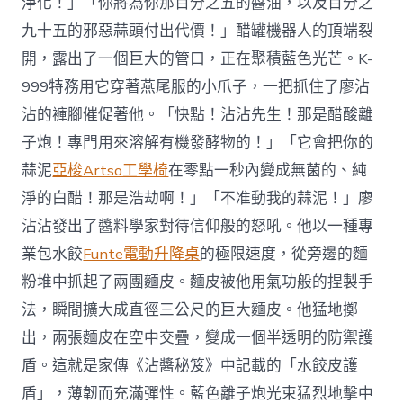
淨化！」「你將為你那百分之五的醬油，以及百分之
九十五的邪惡蒜頭付出代價！」醋罐機器人的頂端裂
開，露出了一個巨大的管口，正在聚積藍色光芒。K-
999特務用它穿著燕尾服的小爪子，一把抓住了廖沾
沾的褲腳催促著他。「快點！沾沾先生！那是醋酸離
子炮！專門用來溶解有機發酵物的！」「它會把你的
蒜泥
亞梭Artso工學椅
在零點一秒內變成無菌的、純
淨的白醋！那是浩劫啊！」「不准動我的蒜泥！」廖
沾沾發出了醬料學家對待信仰般的怒吼。他以一種專
業包水餃
Funte電動升降桌
的極限速度，從旁邊的麵
粉堆中抓起了兩團麵皮。麵皮被他用氣功般的捏製手
法，瞬間擴大成直徑三公尺的巨大麵皮。他猛地擲
出，兩張麵皮在空中交疊，變成一個半透明的防禦護
盾。這就是家傳《沾醬秘笈》中記載的「水餃皮護
盾」，薄韌而充滿彈性。藍色離子炮光束猛烈地擊中