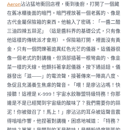
Aeron
沾沾猛地衝回店裡，衝到後廚，打開了一個藏
在舊冰櫃後面的暗門。暗門裡放著一個老舊的、像是
古代金屬保險箱的東西。他輸入了密碼：「一醬二醋
三油四辣五蒜泥」（這是醬料界的基礎公式，只有像
他這樣的傳統派才會用）。保險箱打開，裡面沒有黃
金，只有一個閃爍著詭異紅色光芒的儀器。這儀器很
像一個老式的對講機，但頂部插著一根彎曲的、像韭
菜一樣的天線。他顫抖著拿起儀器，按下通話鈕。儀
器發出「滋——」的電流聲，接著傳來一陣高八度、
急促且充滿養生焦慮的聲音。「喂！是廖沾沾嗎！快
接聽！這裡是 K-999！宇宙水餃聯盟特級特務！你那
邊是不是已經聞到宇宙級的酸味了？我們需要你的蒜
泥！你被徵召了！馬上！」廖沾沾的耳朵被這聲音震
得嗡嗡作響，他捏著對講機，困惑地喊道：「特務？