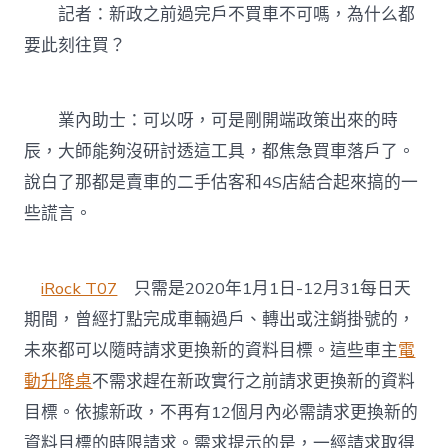
記者：新政之前過完戶不買車不可嗎，為什么都
要此刻往買？
業內助士：可以呀，可是剛開端政策出來的時
辰，大師能夠沒研討透這工具，都焦急買車落戶了。
說白了那都是賣車的二手估客和4S店結合起來搞的一
些謊言。
iRock T07
只需是2020年1月1日-12月31每日天
期間，曾經打點完成車輛過戶、轉出或注銷掛號的，
未來都可以隨時請求更換新的資料目標。這些車主
電
動升降桌
不需求趕在新政實行之前請求更換新的資料
目標。依據新政，不再有12個月內必需請求更換新的
資料目標的時限請求。需求提示的是，一經請求取得