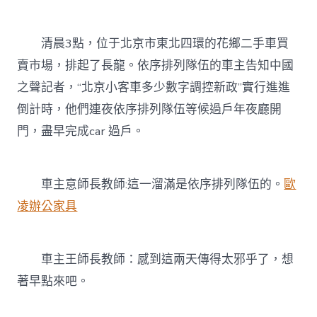
賣
車〉
中
清晨3點，位于北京市東北四環的花鄉二手車買
賣市場，排起了長龍。依序排列隊伍的車主告知中國
之聲記者，“北京小客車多少數字調控新政”實行進進
倒計時，他們連夜依序排列隊伍等候過戶年夜廳開
門，盡早完成car 過戶。
車主意師長教師:這一溜滿是依序排列隊伍的。
歐
凌辦公家具
車主王師長教師：感到這兩天傳得太邪乎了，想
著早點來吧。