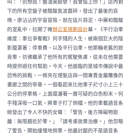
叫：「別想逃！醬油黨餘孽！我會追上你！」店內剩
下的所有空盤子被醋酸氣波震碎，發出了最後的哀
鳴。廖沾沾的宇宙冒險，就在這片蒜泥、中藥和醋酸
的混亂中，拉開了帷
辦公室規劃設計
幕。《平行泊車
維度：車位爭奪戰》何手殘的人生，被兩個巨大的陰
影籠罩著：停車費，以及平行泊車。他那輛老舊的掀
背車，彷彿繼承了他所有的駕駛焦慮，從未在他需要
時提供過任何幫助。今天，他面臨的是城市傳說中最
恐怖的挑戰，一條夾在理髮店與一間專賣金屬雕像的
畫廊之間的窄巷。一個看起來比他車子尺寸小上三十
公分的停車格，上面還灑著一層可疑的白色粉末。何
手殘深吸一口氣。將車子打了倒檔。他的車載語音系
統發出了令人不快的女聲：「警告，後方障礙物距
離：無限趨近於零。」「請考慮放棄治療。」他忽略
了警告，開始緩慢地倒車。他最討厭的不是語音系