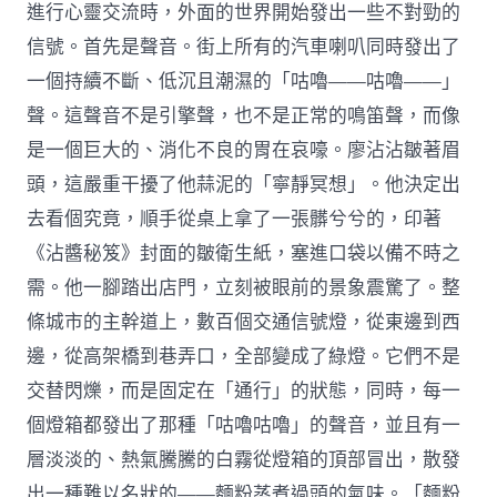
進行心靈交流時，外面的世界開始發出一些不對勁的
信號。首先是聲音。街上所有的汽車喇叭同時發出了
一個持續不斷、低沉且潮濕的「咕嚕——咕嚕——」
聲。這聲音不是引擎聲，也不是正常的鳴笛聲，而像
是一個巨大的、消化不良的胃在哀嚎。廖沾沾皺著眉
頭，這嚴重干擾了他蒜泥的「寧靜冥想」。他決定出
去看個究竟，順手從桌上拿了一張髒兮兮的，印著
《沾醬秘笈》封面的皺衛生紙，塞進口袋以備不時之
需。他一腳踏出店門，立刻被眼前的景象震驚了。整
條城市的主幹道上，數百個交通信號燈，從東邊到西
邊，從高架橋到巷弄口，全部變成了綠燈。它們不是
交替閃爍，而是固定在「通行」的狀態，同時，每一
個燈箱都發出了那種「咕嚕咕嚕」的聲音，並且有一
層淡淡的、熱氣騰騰的白霧從燈箱的頂部冒出，散發
出一種難以名狀的——麵粉蒸煮過頭的氣味。「麵粉