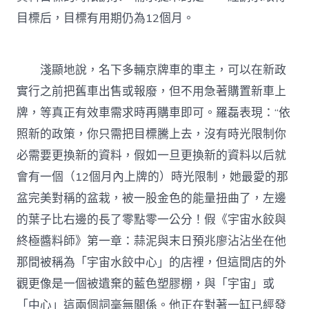
目標后，目標有用期仍為12個月。
淺顯地說，名下多輛京牌車的車主，可以在新政
實行之前把舊車出售或報廢，但不用急著購置新車上
牌，等真正有效車需求時再購車即可。羅磊表現：“依
照新的政策，你只需把目標騰上去，沒有時光限制你
必需要更換新的資料，假如一旦更換新的資料以后就
會有一個（12個月內上牌的）時光限制，她最愛的那
盆完美對稱的盆栽，被一股金色的能量扭曲了，左邊
的葉子比右邊的長了零點零一公分！假《宇宙水餃與
終極醬料師》第一章：蒜泥與末日預兆廖沾沾坐在他
那間被稱為「宇宙水餃中心」的店裡，但這間店的外
觀更像是一個被遺棄的藍色塑膠棚，與「宇宙」或
「中心」這兩個詞毫無關係。他正在對著一缸已經發