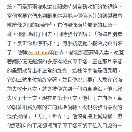
統，而是那兩塊永遠在關鍵時刻自動收折的後視鏡。
當他需要它們來判斷車體與那座價值不菲的銅製獨角
獸雕像之間的距離時，它們卻像兩片羞澀的耳朵一
樣，優雅地縮了回去。同時發出低語：「你還是別看
了，反正你也停不好。」何手殘感覺心臟快要跳出來
了。他轉
Wilkhahn
頭看去，發現那座高聳入雲、覆蓋
著鏽跡斑斑鐵網的多層機械式停車塔，正在那片窄巷
的盡頭散發出不正常的綠光。這棟停車塔是個異類，
它的三號車位始終空著，並且傳說只要有人敢在它面
前失敗十八次，就會被傳送到一個泊車地獄。他已經
失敗了十七次。現在是第十八次。他打了方向盤，車
頭朝著銅獨角獸的方向猛地偏轉。後視鏡發出最後的
溫柔提醒：「再見，世界。」他沒有撞上獨角獸，但
他那顫抖的車尾卻擦到了停車塔三號車位入口處的一