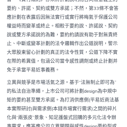
要約、許諾、契約或雙方承諾；不然，第33條不會答
應計劃在表露后因無法實行或實行將晦氣于保護公司
權益時而變革或終止。相較于要約說、許諾說、契約
說或雙方承諾說的為難，要約約請說有助于對無責終
止、中斷或變革計劃的法令邏輯作出公道說明，警示
大眾股東留心計劃的真正的法令性質，公道下降不實
在際的希冀值，包涵公司當令感性調劑或終止計劃并
免于承當平易近事義務。
立異與競爭是市場活氣之源。基于“法無制止即可為”
的私法自治準繩，上市公司可將計劃design為中規中
矩的要約甚至雙方承諾。為打消供應側(平易近商法基
本實際研討)與需求側(本錢市場實行需求)之間的碎片
化與“兩張皮”景象、知足護盤式回購的多元化法令辦
事需求，應答應公司立異開闢與感性design要約型或