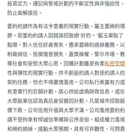
投資定力，謹記與警戒計劃的不斷定性與非強迫性，
防止曲解誤信。
要約約請作為有法令意義的現實行動，屬主要締約環
節。若要約約請人因錯誤招致絕“好的。”藍玉華點了
點頭。對人信任好處喪失，應承當締約過掉義務，以
制裁掉信、抵償傷害損失、嘉獎維權、警示市場、教
導社會和安慰大眾心思。回購計劃雖是有柔
私密空間
性與彈性的現實行動，并不創設約請人對受約請人的
契約任務，但也不得盡情濫用。公司私行表露有力或
有意實行的巨額計劃，居心供給虛偽財政信息，或在
大眾股東信認為真后倉促撤回計劃，凡是城市招致股
價下跌、公司信用升值與大眾不滿。公司濫用要約約
請不受拘束有悖誠信準繩與公序良俗，組成權力濫用
和締約過掉，搖動大眾預期，具有可非難性、可問責