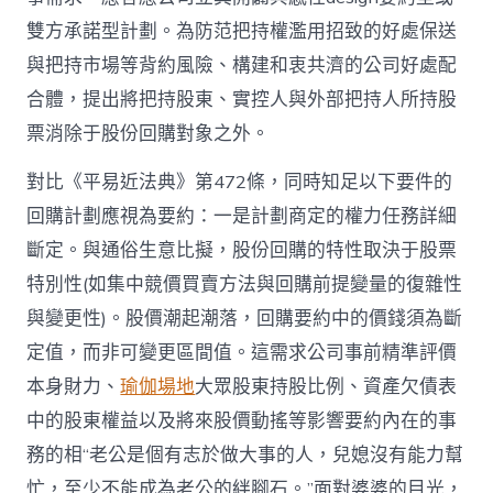
雙方承諾型計劃。為防范把持權濫用招致的好處保送
與把持市場等背約風險、構建和衷共濟的公司好處配
合體，提出將把持股東、實控人與外部把持人所持股
票消除于股份回購對象之外。
對比《平易近法典》第472條，同時知足以下要件的
回購計劃應視為要約：一是計劃商定的權力任務詳細
斷定。與通俗生意比擬，股份回購的特性取決于股票
特別性(如集中競價買賣方法與回購前提變量的復雜性
與變更性)。股價潮起潮落，回購要約中的價錢須為斷
定值，而非可變更區間值。這需求公司事前精準評價
本身財力、
瑜伽場地
大眾股東持股比例、資產欠債表
中的股東權益以及將來股價動搖等影響要約內在的事
務的相“老公是個有志於做大事的人，兒媳沒有能力幫
忙，至少不能成為老公的絆腳石。”面對婆婆的目光，