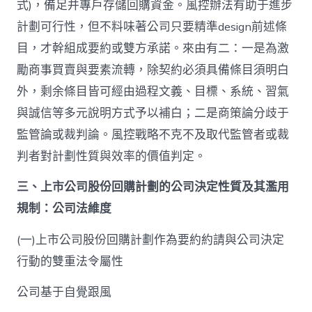
式)，備足并專戶存儲回購資金。風控辦法有助于進步
計劃可行性，但不料味著公司只要精準design前述條
目，才幹組成要約或雙方承諾。來由有二：一是為激
勵商事買賣與要素流轉，除契約必須具備條目須明白
外，剩余條目皆可經由過程文義、目標、系統、習氣
與誠信等多元說明方式予以補白；二是商策論分歧于
監管論或裁判論。風控戰略不克不及取代監管者或裁
判者對計劃性質與效率的價值判定。
三、上市公司股份回購計劃的公司決定性質及其濫用
規制：公司法維度
(一)上市公司股份回購計劃作為要約約請與公司決定
行動的雙重法令屬性
公司基于自覺跟風