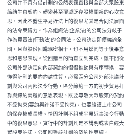
公司并不具有借計劃的公然表露直接與全部大眾股東
締結生意契約、轉變甚至覆滅既存股權關系的心坎意
思，因此不發生平易近法上的後果尤其是合同法層面
的法令束縛力。作為組織法(企業法)的公司法分歧于
作為買賣法(行動法)的合同法。公司決定即便曉諭全
國，且與股份回購親密相干，也不用然同等于後果意
思和意思表現。從回購目的簡直立到完成，離不開從
公司外部決定向內部契約的慢慢推動與有序轉換。要
懂得計劃的要約約請性質，必需區分公司外部決議計
劃與公司內部法令行動，區分締約一方的初步貿易打
算與締約兩邊的意思表現。既要尊敬大眾股東的契約
不受拘束(要約與許諾不受拘束)，也要維護上市公司
的保存權成長權。恰因計劃不組成平易近事法令行動
中的後果意思，實行中的計劃凡是不講明或表白經大
眾股東許諾，公司即受該計劃的契約性束縛。