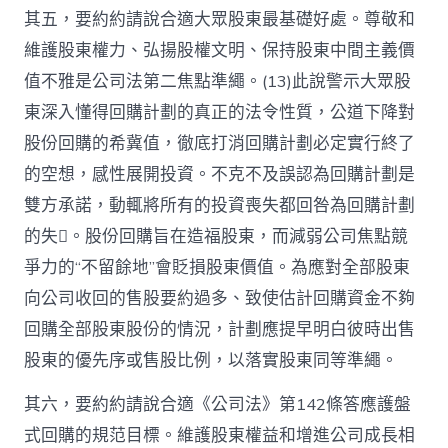
其五，要約約請說合適大眾股東最基礎好處。尊敬和
維護股東權力、弘揚股權文明、保持股東中間主義價
值不雅是公司法第二焦點準繩。(13)此說警示大眾股
東深入懂得回購計劃的真正的法令性質，公道下降對
股份回購的希冀值，徹底打消回購計劃必定實行終了
的空想，感性展開投資。不克不及誤認為回購計劃是
雙方承諾，動輒將所有的投資喪失都回咎為回購計劃
的失。股份回購旨在造福股東，而減弱公司焦點競
爭力的“不留餘地”會貶損股東價值。為應對全部股東
向公司收回的售股要約過多、致使估計回購資金不夠
回購全部股東股份的情況，計劃應提早明白彼時出售
股東的優先序或售股比例，以落實股東同等準繩。
其六，要約約請說合適《公司法》第142條答應護盤
式回購的規范目標。維護股東權益和增進公司成長相