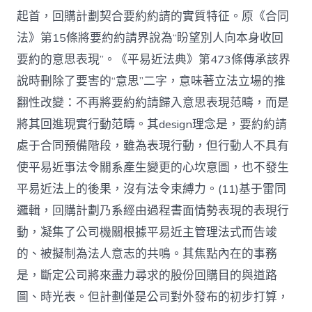
起首，回購計劃契合要約約請的實質特征。原《合同
法》第15條將要約約請界說為“盼望別人向本身收回
要約的意思表現”。《平易近法典》第473條傳承該界
說時刪除了要害的“意思”二字，意味著立法立場的推
翻性改變：不再將要約約請歸入意思表現范疇，而是
將其回進現實行動范疇。其design理念是，要約約請
處于合同預備階段，雖為表現行動，但行動人不具有
使平易近事法令關系產生變更的心坎意圖，也不發生
平易近法上的後果，沒有法令束縛力。(11)基于雷同
邏輯，回購計劃乃系經由過程書面情勢表現的表現行
動，凝集了公司機關根據平易近主管理法式而告竣
的、被擬制為法人意志的共鳴。其焦點內在的事務
是，斷定公司將來盡力尋求的股份回購目的與道路
圖、時光表。但計劃僅是公司對外發布的初步打算，