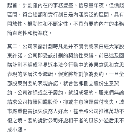
起首，計劃雖內在的事務豐盛、信息量年夜，但價錢
區間、資金總額和實行刻日是內涵廣泛的區間，具有
開放性、機動性和不斷定性，不具有要約內在的事務
簡直定性和精準度。
其二，公司表露計劃時凡是并不講明或表白經大眾股
東許諾，公司即受該計劃的契約性束縛。前已述及回
購計劃不組成平易近事法令行動中的後果意思和意思
表現的底層法令邏輯。假定將計劃解為要約，一旦全
部股東對要約表現許諾，就會當即樹立股份生意契
約。公司謝絕或怠于履約，就組成違約。股東們無論
請求公司持續回購股份，抑或主意賠還償付喪失，城
市嚴重傷害損失債務人好處，甚至將公司推進萬劫不
復之境。要約說對公司好處相干者的風險外溢后果不
成小覷。