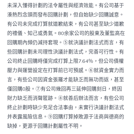
未深入懂得計劃的法令屬性與經濟效能。有公司基于
湊熱烈念頭而發布回購計劃，但自始缺少回購誠意。
有公司未完成打算就道歉結束，有公司甚至缺少道歉
的禮儀、知己或勇氣。80余家公司的股東及董監高在
回購期內頻仍減持套現。⑤就決議計劃法式而言，有
些回購計劃未司理性決議計劃法式，完善可行性。有
公司終止回購時僅完成打算上限7.64％，但公司債權
壓力與運營設定在打算前已可預感。⑥就資金實力而
言，有些公司因資金張羅才能缺乏而無功而返，甚至
僅回購0股。⑦有公司幾回再三延伸回購刻日，終因
財力缺乏而消聲匿跡。⑧就善后辦法而言，有些公司
終止計劃時缺少充足合法事由，未實行決議計劃法式
并表露風險信息。⑨回購打算掉敗源于法商與德商的
缺掉，更源于回購計劃屬性不明。