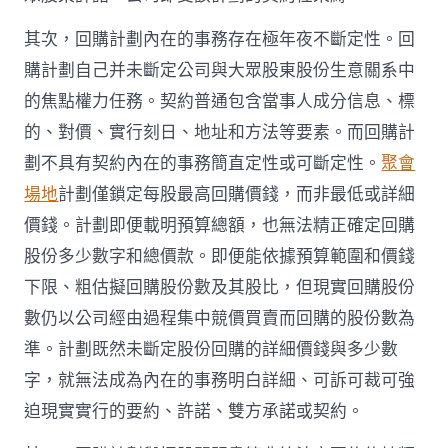
其次，回購計劃內在的事務存在極年夜不斷定性。回
購計劃自己并未斷定公司與大眾股東股份生意關系中
的焦點權力任務。契約普通包含當事人成分信息、標
的、對價、實行刻日、地址和方法等要素。而回購計
劃不具有契約內在的事務簡直定性或可斷定性。
聚會
場地
計劃僅鎖定每股最高回購價錢，而非最低或詳細
價錢。計劃即便載明預算總額，也無法精正確定回購
股份多少數字和總價款。即便能依據預算範圍和價錢
下限、粗估擬回購股份數及其股比，但現實回購股份
數仍以公司經由過程集中競價買賣而回購的股份數為
準。計劃既然未斷定股份回購的詳細價錢與多少數
字，就無法成為內在的事務明白詳細、可訴可裁可強
迫現實實行的要約、許諾、雙方承諾或契約。