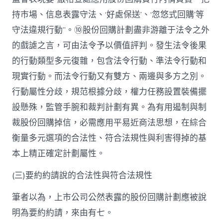
持市場、信息表露守法、‘好處保送’、‘忽悠式回購’等
守法違規行動”。⑩股份回購計劃盡非游離于法令之外
的戲謔之言，可由法令予以價值評判。發生法令後果
的行動類型多元復雜，包含法令行動、準法令行動和
現實行動。而法令行動又有雙方、兩邊與多方之別。
行動屬性分歧，規范根據分歧，權力任務設置裝備擺
設懸殊，監管手腕和裁判計劃有異。為有用遏制與制
裁股份回購掉信，必需應用平易近商法思想，在綜合
衡量多元選項的合法性、符合法規性與利害得掉的基
本上精正確定計劃屬性。
(三)要約約請說的合法性與符合法規性
筆者以為，上市公司公然表露的股份回購計劃應被說
明為要約約請，來由有七。