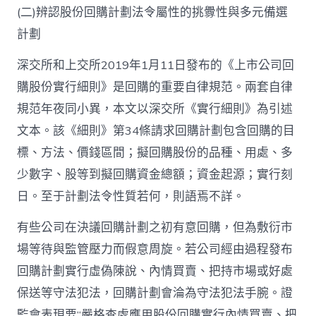
(二)辨認股份回購計劃法令屬性的挑釁性與多元備選
計劃
深交所和上交所2019年1月11日發布的《上市公司回
購股份實行細則》是回購的重要自律規范。兩套自律
規范年夜同小異，本文以深交所《實行細則》為引述
文本。該《細則》第34條請求回購計劃包含回購的目
標、方法、價錢區間；擬回購股份的品種、用處、多
少數字、股等到擬回購資金總額；資金起源；實行刻
日。至于計劃法令性質若何，則語焉不詳。
有些公司在決議回購計劃之初有意回購，但為敷衍市
場等待與監管壓力而假意周旋。若公司經由過程發布
回購計劃實行虛偽陳說、內情買賣、把持市場或好處
保送等守法犯法，回購計劃會淪為守法犯法手腕。證
監會表現要“嚴格查處應用股份回購實行內情買賣、把