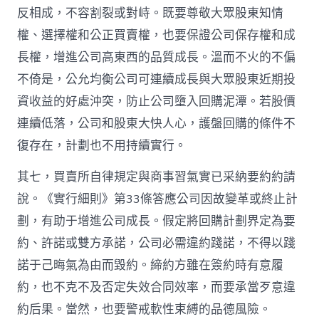
反相成，不容割裂或對峙。既要尊敬大眾股東知情
權、選擇權和公正買賣權，也要保證公司保存權和成
長權，增進公司高東西的品質成長。溫而不火的不偏
不倚是，公允均衡公司可連續成長與大眾股東近期投
資收益的好處沖突，防止公司墮入回購泥潭。若股價
連續低落，公司和股東大快人心，護盤回購的條件不
復存在，計劃也不用持續實行。
其七，買賣所自律規定與商事習氣實已采納要約約請
說。《實行細則》第33條答應公司因故變革或終止計
劃，有助于增進公司成長。假定將回購計劃界定為要
約、許諾或雙方承諾，公司必需違約踐諾，不得以踐
諾于己晦氣為由而毀約。締約方雖在簽約時有意履
約，也不克不及否定失效合同效率，而要承當歹意違
約后果。當然，也要警戒軟性束縛的品德風險。