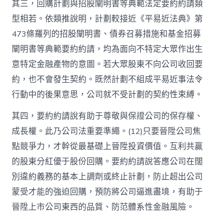
其三，回購計劃與招股闡明書等典範法定要約約請類
型相若。依類推說明，計劃較接近《平易近法典》第
473條羅列的招股闡明書、債券召募措施和基金招募
闡明書等典範要約約請，均為面向不特定大眾作出生
意特定金融產物的意圖。若大眾股東不向公司收回要
約，也不會發生契約。既然計劃不組成平易近事法令
行動中的後果意思，公司就不受計劃的契約性束縛。
其四，要約約請說有助于尊敬與保證公司的保存權、
成長權。此乃公司法重要準繩。(12)只要晉陞公司焦
點競爭力，才幹從最基礎上晉陞投資價值。互利共贏
的股東分紅優于股份回購。要約約請說答應公司在闊
別違約義務的基本上調劑或終止計劃，防止超出公司
蒙受才能的強迫回購，預防將公司逼進盡境，有助于
晉陞上市公司東西的品質、防范體系性金融風險。