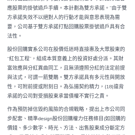
應股票的掛號過戶手續。本計劃為雙方承諾。”由于雙
方承諾失效不以絕對人的行動才能與意思表現為需
要，公司基于雙方承諾打點回購股票掛號過戶具有合
法性。
股份回購實系公司在股價低迷時直接惠及大眾股東的
“紅包工程”，組成本質意義上的投資好處分派。其財
富效應與分紅異曲同工，且無須遵照分紅的法定前提
與法式，可謂一箭雙鵰。雙方承諾具有多元性與開放
性，可附前提或附刻日。為弘揚契約精力，(18)違背
承諾的公司對受損股東承當債權不實行之責。
作為預防掉信毀約風險的合規戰略，提出上市公司同
步配套、精準design股份回購權力任務條目(如回購的
價錢、多少數字、時光、方法、出售股東成分斷定方