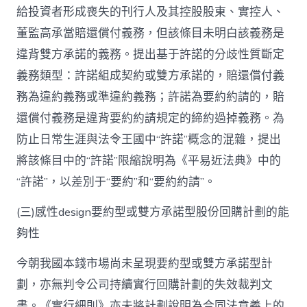
給投資者形成喪失的刊行人及其控股股東、實控人、
董監高承當賠還償付義務，但該條目未明白該義務是
違背雙方承諾的義務。提出基于許諾的分歧性質斷定
義務類型：許諾組成契約或雙方承諾的，賠還償付義
務為違約義務或準違約義務；許諾為要約約請的，賠
還償付義務是違背要約約請規定的締約過掉義務。為
防止日常生涯與法令王國中“許諾”概念的混雜，提出
將該條目中的“許諾”限縮說明為《平易近法典》中的
“許諾”，以差別于“要約”和“要約約請”。
(三)感性design要約型或雙方承諾型股份回購計劃的能
夠性
今朝我國本錢市場尚未呈現要約型或雙方承諾型計
劃，亦無判令公司持續實行回購計劃的失效裁判文
書。《實行細則》亦未將計劃說明為合同法意義上的