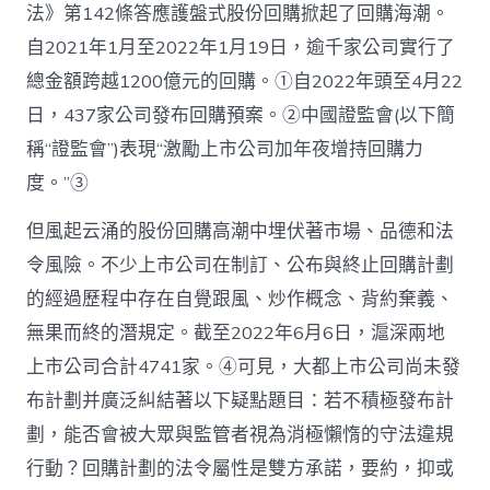
法》第142條答應護盤式股份回購掀起了回購海潮。
自2021年1月至2022年1月19日，逾千家公司實行了
總金額跨越1200億元的回購。①自2022年頭至4月22
日，437家公司發布回購預案。②中國證監會(以下簡
稱“證監會”)表現“激勵上市公司加年夜增持回購力
度。”③
但風起云涌的股份回購高潮中埋伏著市場、品德和法
令風險。不少上市公司在制訂、公布與終止回購計劃
的經過歷程中存在自覺跟風、炒作概念、背約棄義、
無果而終的潛規定。截至2022年6月6日，滬深兩地
上市公司合計4741家。④可見，大都上市公司尚未發
布計劃并廣泛糾結著以下疑點題目：若不積極發布計
劃，能否會被大眾與監管者視為消極懶惰的守法違規
行動？回購計劃的法令屬性是雙方承諾，要約，抑或