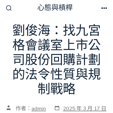
跳
心態與槓桿
至
搜
選
尋
單
主
切
劉俊海：找九宮
要
換
開
內
關
格會議室上市公
容
司股份回購計劃
的法令性質與規
制戰略
發
文
作者：
admin
2025 年 3 月 17 日
表
章