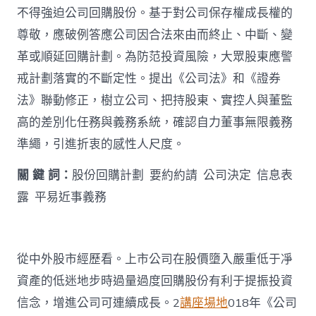
法
不得強迫公司回購股份。基于對公司保存權成長權的
令
尊敬，應破例答應公司因合法來由而終止、中斷、變
性
質
革或順延回購計劃。為防范投資風險，大眾股東應警
與
戒計劃落實的不斷定性。提出《公司法》和《證券
規
制
法》聯動修正，樹立公司、把持股東、實控人與董監
戰
高的差別化任務與義務系統，確認自力董事無限義務
略〉
中
準繩，引進折衷的感性人尺度。
關 鍵 詞：
股份回購計劃 要約約請 公司決定 信息表
露 平易近事義務
從中外股市經歷看。上市公司在股價墮入嚴重低于凈
資產的低迷地步時過量過度回購股份有利于提振投資
信念，增進公司可連續成長。2
講座場地
018年《公司