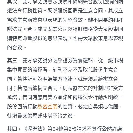
其次，雙方承諾說無法說明和歸納綜合股份回購的兩
邊法令行動性質。既然股份回購是生意合同，其成立
需求生意兩邊意思表現的完整合致，離不開要約和許
諾法式。合同成立既需公司以特訂價格從大眾股東回
購特定命量股份的意思表現，也需大眾股東意思表現
的合致。
其三，雙方承諾說分歧乎證券買賣邏輯。從二級市場
集中買賣的流程看，計劃不克不及取代股份生意合
同。若將計劃說明為雙方承諾，就無須后續樹立合
同；若需后續樹立合同，則表露在先的計劃即非雙方
承諾；若同時應用雙方承諾和兩邊法令行動說明統一
股份回購行動
私密空間
的性質，必定自尋煩心傷腦，
徒增疊床架屋或冰炭不洽之譏。
其四，《證券法》第84條第2款請求不實行公然許諾