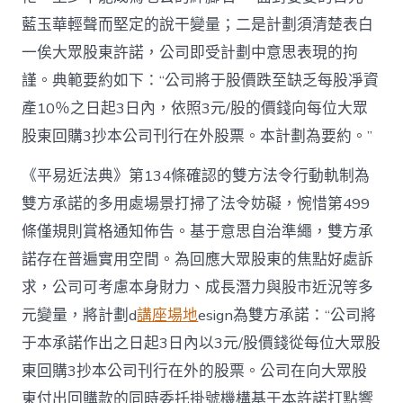
藍玉華輕聲而堅定的說干變量；二是計劃須清楚表白
一俟大眾股東許諾，公司即受計劃中意思表現的拘
謹。典範要約如下：“公司將于股價跌至缺乏每股凈資
產10％之日起3日內，依照3元/股的價錢向每位大眾
股東回購3抄本公司刊行在外股票。本計劃為要約。”
《平易近法典》第134條確認的雙方法令行動軌制為
雙方承諾的多用處場景打掃了法令妨礙，惋惜第499
條僅規則賞格通知佈告。基于意思自治準繩，雙方承
諾存在普遍實用空間。為回應大眾股東的焦點好處訴
求，公司可考慮本身財力、成長潛力與股市近況等多
元變量，將計劃d
講座場地
esign為雙方承諾：“公司將
于本承諾作出之日起3日內以3元/股價錢從每位大眾股
東回購3抄本公司刊行在外的股票。公司在向大眾股
東付出回購款的同時委托掛號機構基于本許諾打點響