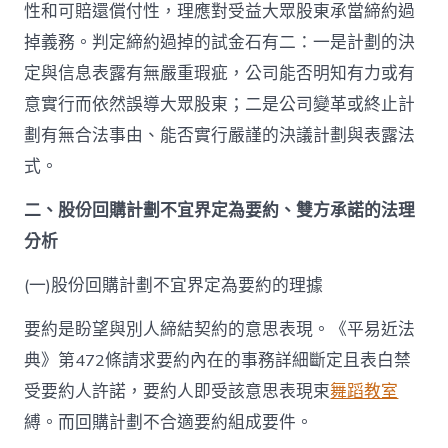
性和可賠還償付性，理應對受益大眾股東承當締約過
掉義務。判定締約過掉的試金石有二：一是計劃的決
定與信息表露有無嚴重瑕疵，公司能否明知有力或有
意實行而依然誤導大眾股東；二是公司變革或終止計
劃有無合法事由、能否實行嚴謹的決議計劃與表露法
式。
二、股份回購計劃不宜界定為要約、雙方承諾的法理
分析
(一)股份回購計劃不宜界定為要約的理據
要約是盼望與別人締結契約的意思表現。《平易近法
典》第472條請求要約內在的事務詳細斷定且表白禁
受要約人許諾，要約人即受該意思表現束
舞蹈教室
縛。而回購計劃不合適要約組成要件。