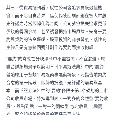
其三，從貿易邏輯看，感性公司會追求買股最佳機
會，而不愿自食苦果。借使倘使回購計劃在被大眾股
東許諾之時當即轉化為合同，公司就會損失追求更低
價錢的轉圜余地，甚至誘發把持市場風險。安身于要
約與契約的法令邏輯、股票投資的商事習氣，感性商
主體凡是有意將回購計劃作為要約而接收拘謹。
“要約”的寄義在分歧法令中不盡雷同，不宜混雜，應
聯合詳細場景予以說明。《平易近法典》中的“要約”
普遍應用于各類平易近商事運動場景，泛指告竣契約
合意的第一階段，即締約提議，是許諾的前奏與基
本。而《證券法》中的“要約”僅限于第4章規則的上市
公司收買市場，特指導到面、一對多的公然型“要約收
買”，與點到點、一對一的閉鎖型“協定收買”比肩而
立，配合組成股份收買的兩種重要方法。