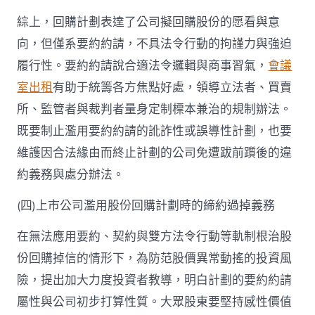
綜上，回購計劃表達了公司擬回購股份的愿看與意
向，但僅系要約約請，不具法令行動的拘謹力與強迫
履行性。要約約請說合適法令邏輯與商事習氣，
會議
室出租
有助于統籌各方焦點好處，領導立法者、買賣
所、監管者與裁判者量身定制標本兼治的規制辦法。
既要制止濫用要約約請的訛詐性或誤導性計劃，也要
維護因合法緣由而終止計劃的公司免遭跋前躓後的違
約義務與處分辦法。
(四)上市公司濫用股份回購計劃時的締約過掉義務
在無法應用要約、契約與雙方法令行動等軌制根治股
份回購掉信的情形下，為防范股價異常動搖的投資風
險，提出加大力度投資者教導，明白計劃的要約約請
屬性與公司初步打算性質。大眾股東要堅持感性價值