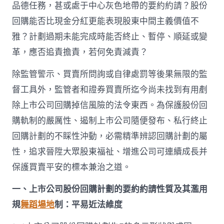
品德任務，甚或處于中心灰色地帶的要約約請？股份
回購能否比現金分紅更能表現股東中間主義價值不
雅？計劃過期未能完成時能否終止、暫停、順延或變
革，應否追責擔責，若何免責減責？
除監管警示、買賣所問詢或自律處罰等後果無限的監
督工具外，監管者和證券買賣所迄今尚未找到有用剷
除上市公司回購掉信風險的法令東西。為保護股份回
購軌制的嚴厲性、遏制上市公司隨便發布、私行終止
回購計劃的不睬性沖動，必需精準辨認回購計劃的屬
性，追求晉陞大眾股東福祉、增進公司可連續成長并
保護買賣平安的標本兼治之道。
一、上市公司股份回購計劃的要約約請性質及其濫用
規
舞蹈場地
制：平易近法維度