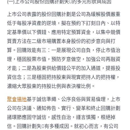
(一)上市公司股份回購計劃失的多元形狀與成因
上市公司表露的股份回購計劃是公司為緩解股價嚴重
低于每股凈資產的逆境，擬在預約下訂刻日內、以特
定基準價以下價錢、應用特定預算資金，以集中競價
買賣方法在二級市場購置本身股份的初步意向與打
算。回購效能有三：一是展現公司自負，停止市值治
理，穩固股票市值，預防歹意做空，加強公司再融資
才能；二是為股東供給價錢公平的加入通道，提振投
資信念；三是穩固把持股東與現實把持人的把持權，
濃縮大眾股東的持股比例與表決權比例。
聚會場地
基于誠信準繩、公序良俗與貿易倫理，上市
公司在決議、通知佈告、實行、變革和終止回購計劃
諸環節應固守誠信，感性自治，謹言慎獨，根絕掉
信。回購計劃失有多種成因。就初心而言，有公司