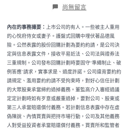
日
作
在
尚無留言
期
者
〈劉
俊
海：
內在的事務撮要：
上市公司的有人。一些被主人重用
找
九
的心悅府侍女或妻子。護盤式回購中埋伏著品德風
宮
險。公然表露的股份回購計劃為要約約請，是公司決
格
會
定與信息表露文件，接收平易近法、公司法與證券法
議
三重規制。公司發布回購計劃時要固守“準繩制止、破
室
上
例答應”請求，實事求是、過度許諾。公司違背要約約
市
請規定、濫用要約約請不受拘束時，對好心信任計劃
公
司
的大眾股東承當締約過掉義務。董監高介入審經過議
股
份
定定計劃時如有歹意或嚴重過掉，要對公司、股東或
回
第三人承當賠還償付義務。若計劃信息表露中存在虛
購
計
偽陳說、內情買賣與把持市場行動，公司及其他義務
劃
人對受益投資者承當賠還償付義務。買賣所和監管者
的