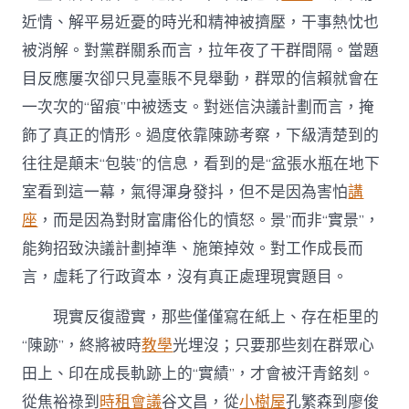
近情、解平易近憂的時光和精神被擠壓，干事熱忱也
被消解。對黨群關系而言，拉年夜了干群間隔。當題
目反應屢次卻只見臺賬不見舉動，群眾的信賴就會在
一次次的“留痕”中被透支。對迷信決議計劃而言，掩
飾了真正的情形。過度依靠陳跡考察，下級清楚到的
往往是顛末“包裝”的信息，看到的是“盆張水瓶在地下
室看到這一幕，氣得渾身發抖，但不是因為害怕
講
座
，而是因為對財富庸俗化的憤怒。景”而非“實景”，
能夠招致決議計劃掉準、施策掉效。對工作成長而
言，虛耗了行政資本，沒有真正處理現實題目。
現實反復證實，那些僅僅寫在紙上、存在柜里的
“陳跡”，終將被時
教學
光埋沒；只要那些刻在群眾心
田上、印在成長軌跡上的“實績”，才會被汗青銘刻。
從焦裕祿到
時租會議
谷文昌，從
小樹屋
孔繁森到廖俊