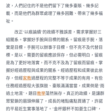
波，人們記住的不是他們留下了幾多臺賬、幾多記
載，而是他們為群眾處理了幾多困難、帶來了幾多福
祉。
改正“以痕論績”的政績不雅誤差，需求掌握好三
組關系。掌握好手腕與目標的關系。留痕是手腕，落
實是目標，手腕可以辦事于目標，但不克不及代替目
標。是以，需要的留痕應該保存，但必需明白，留痕
是為了更好地落實，而不克不及為了留痕而留痕。掌
握好經過歷程與成果的關系。經過歷程和成果彼此依
存，但經
家教
過歷程的完整不等于成果的有用。有些
任務經過歷程大張旗鼓、臺賬滿滿當當，成果倒是“雨
過土地濕”，題目
教學
蕩然無存。真正的政績，是讓群
眾緊鎖的眉頭伸展了，成長的堵點痛點買通了，許諾
的平易近生實事落地了。“金杯銀杯不如蒼生口碑”，