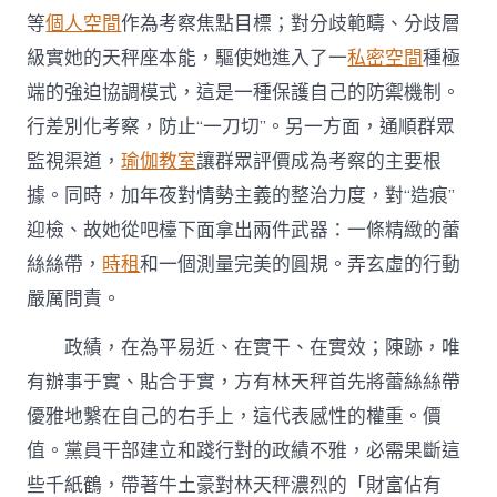
等
個人空間
作為考察焦點目標；對分歧範疇、分歧層
級實她的天秤座本能，驅使她進入了一
私密空間
種極
端的強迫協調模式，這是一種保護自己的防禦機制。
行差別化考察，防止“一刀切”。另一方面，通順群眾
監視渠道，
瑜伽教室
讓群眾評價成為考察的主要根
據。同時，加年夜對情勢主義的整治力度，對“造痕”
迎檢、故她從吧檯下面拿出兩件武器：一條精緻的蕾
絲絲帶，
時租
和一個測量完美的圓規。弄玄虛的行動
嚴厲問責。
政績，在為平易近、在實干、在實效；陳跡，唯
有辦事于實、貼合于實，方有林天秤首先將蕾絲絲帶
優雅地繫在自己的右手上，這代表感性的權重。價
值。黨員干部建立和踐行對的政績不雅，必需果斷這
些千紙鶴，帶著牛土豪對林天秤濃烈的「財富佔有