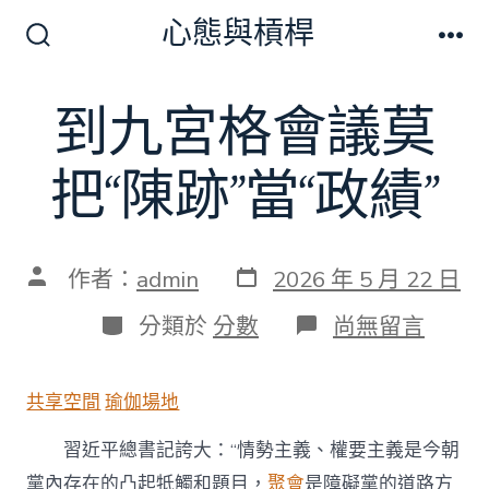
跳
心態與槓桿
至
搜
選
尋
單
主
切
到九宮格會議莫
要
換
開
內
關
把“陳跡”當“政績”
容
發
文
作者：
admin
2026 年 5 月 22 日
表
章
日
作
分
在
分類於
分數
尚無留言
期
者
類
〈到
九
宮
共享空間
瑜伽場地
格
會
習近平總書記誇大：“情勢主義、權要主義是今朝
議
莫
黨內存在的凸起牴觸和題目，
聚會
是障礙黨的道路方