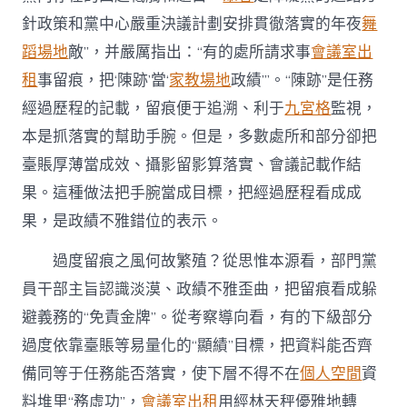
把
針政策和黨中心嚴重決議計劃安排貫徹落實的年夜
舞
“陳
跡”
蹈場地
敵”，并嚴厲指出：“有的處所請求事
會議室出
當
“政
租
事留痕，把‘陳跡’當‘
家教場地
政績’”。“陳跡”是任務
績”〉
經過歷程的記載，留痕便于追溯、利于
九宮格
監視，
中
本是抓落實的幫助手腕。但是，多數處所和部分卻把
臺賬厚薄當成效、攝影留影算落實、會議記載作結
果。這種做法把手腕當成目標，把經過歷程看成成
果，是政績不雅錯位的表示。
過度留痕之風何故繁殖？從思惟本源看，部門黨
員干部主旨認識淡漠、政績不雅歪曲，把留痕看成躲
避義務的“免責金牌”。從考察導向看，有的下級部分
過度依靠臺賬等易量化的“顯績”目標，把資料能否齊
備同等于任務能否落實，使下層不得不在
個人空間
資
料堆里“務虛功”，
會議室出租
用經林天秤優雅地轉