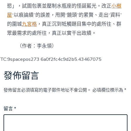
慾」，試圖包裹並壓制水瓶座的怪誕藍光。改正
小樹
屋
“以痕論績”的誤差，甩開“鏡頭”的累贅、走出“資料”
的圍城
九宮格
，真正沉到牴觸題目集中的處所往、群
眾最需求的處所往，真正以實干出政績。
（作者：
李永領
）
TC:9spacepos273 6a0f2fc4c9d2b5.43467075
發佈留言
發佈留言必須填寫的電子郵件地址不會公開。
必填欄位標示為
*
留言
*