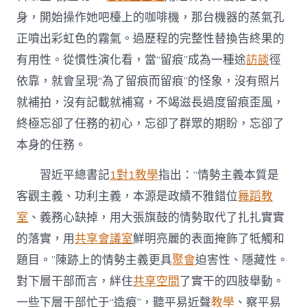
身，開始操作她吧檯上的咖啡機，那台機器的蒸氣孔
正噴出彩虹色的霧氣。過歷程的完整性替換告終果的
有用性。從慣性演化看，當“留痕”成為一種途
訪談
徑
依靠，就會呈現“為了留痕而留痕”的怪象，沒有照片
就補拍，沒有記載就補寫，不竭滋長過度留痕歪風，
終極忘卻了任務的初心，忘卻了群眾的期盼，忘卻了
本身的任務。
習近平總書記
1對1教學
指出：“情勢主義本質是
客觀主義、功利主義，本源是政績不雅錯位
舞蹈教
室
、義務心缺掉，用大張旗鼓的情勢取代了扎扎實實
的落實，用
共享會議室
鮮明亮麗的表面掩飾了牴觸和
題目。”陳跡上的情勢主義更具
聚會
迫害性、隱藏性。
對下層干部而言，絆住
共享空間
了實干的四肢舉動。
一些下層干部忙于“造痕”，聽平易近聲
教學
、察平易