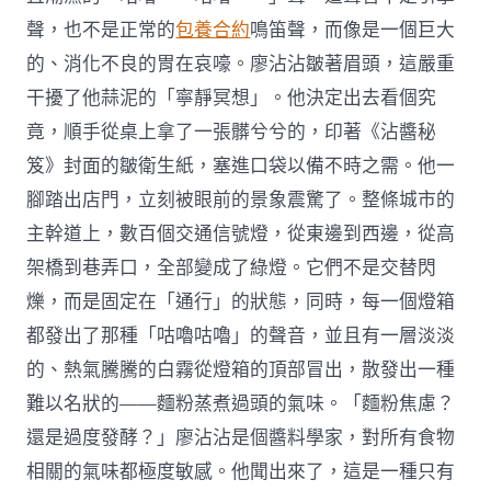
聲，也不是正常的
包養合約
鳴笛聲，而像是一個巨大
的、消化不良的胃在哀嚎。廖沾沾皺著眉頭，這嚴重
干擾了他蒜泥的「寧靜冥想」。他決定出去看個究
竟，順手從桌上拿了一張髒兮兮的，印著《沾醬秘
笈》封面的皺衛生紙，塞進口袋以備不時之需。他一
腳踏出店門，立刻被眼前的景象震驚了。整條城市的
主幹道上，數百個交通信號燈，從東邊到西邊，從高
架橋到巷弄口，全部變成了綠燈。它們不是交替閃
爍，而是固定在「通行」的狀態，同時，每一個燈箱
都發出了那種「咕嚕咕嚕」的聲音，並且有一層淡淡
的、熱氣騰騰的白霧從燈箱的頂部冒出，散發出一種
難以名狀的——麵粉蒸煮過頭的氣味。「麵粉焦慮？
還是過度發酵？」廖沾沾是個醬料學家，對所有食物
相關的氣味都極度敏感。他聞出來了，這是一種只有