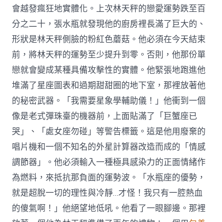
會越發瘋狂地實體化。上次林天秤的戀愛運勢跌至百
分之二十，張水瓶就發現他的廚房裡長滿了巨大的、
形狀是林天秤側臉的粉紅色蘑菇。他必須在今天結束
前，將林天秤的運勢至少提升到零。否則，他那份單
戀就會變成某種具備攻擊性的實體。他緊張地跑進他
堆滿了星座圖表和過期甜甜圈的地下室，那裡放著他
的秘密武器。「我需要星象學輔助儀！」他衝到一個
像是老式彈珠臺的機器前，上面貼滿了「巨蟹座已
哭」、「處女座勿碰」等警告標籤。這是他用廢棄的
唱片機和一個不知名的外星計算器改造而成的「情感
調節器」。他必須輸入一種極具感染力的正面情緒作
為燃料，來抵抗那負面的運勢波。「水瓶座的優勢，
就是超脫一切的理性與冷靜…才怪！我只有一腔熱血
的傻氣啊！」他絕望地低吼。他看了一眼腳邊。那裡