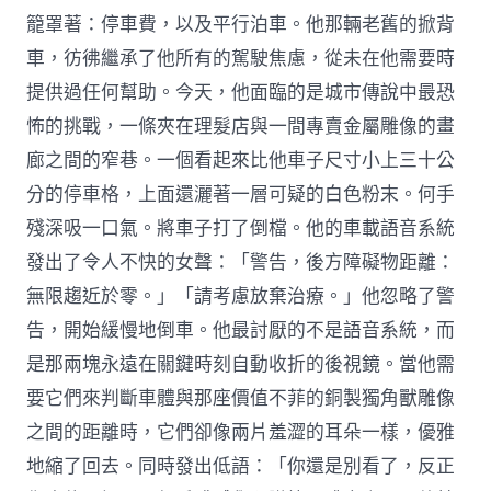
籠罩著：停車費，以及平行泊車。他那輛老舊的掀背
車，彷彿繼承了他所有的駕駛焦慮，從未在他需要時
提供過任何幫助。今天，他面臨的是城市傳說中最恐
怖的挑戰，一條夾在理髮店與一間專賣金屬雕像的畫
廊之間的窄巷。一個看起來比他車子尺寸小上三十公
分的停車格，上面還灑著一層可疑的白色粉末。何手
殘深吸一口氣。將車子打了倒檔。他的車載語音系統
發出了令人不快的女聲：「警告，後方障礙物距離：
無限趨近於零。」「請考慮放棄治療。」他忽略了警
告，開始緩慢地倒車。他最討厭的不是語音系統，而
是那兩塊永遠在關鍵時刻自動收折的後視鏡。當他需
要它們來判斷車體與那座價值不菲的銅製獨角獸雕像
之間的距離時，它們卻像兩片羞澀的耳朵一樣，優雅
地縮了回去。同時發出低語：「你還是別看了，反正