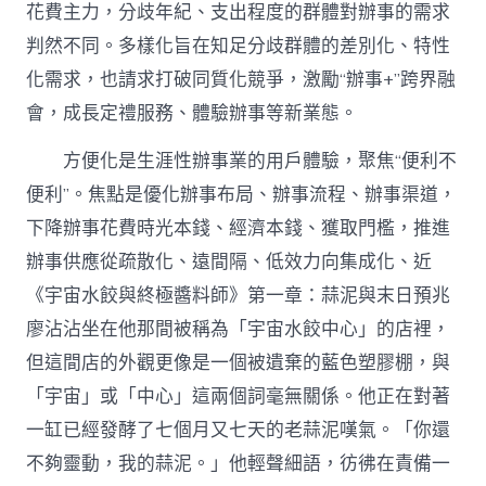
花費主力，分歧年紀、支出程度的群體對辦事的需求
判然不同。多樣化旨在知足分歧群體的差別化、特性
化需求，也請求打破同質化競爭，激勵“辦事+”跨界融
會，成長定禮服務、體驗辦事等新業態。
方便化是生涯性辦事業的用戶體驗，聚焦“便利不
便利”。焦點是優化辦事布局、辦事流程、辦事渠道，
下降辦事花費時光本錢、經濟本錢、獲取門檻，推進
辦事供應從疏散化、遠間隔、低效力向集成化、近
《宇宙水餃與終極醬料師》第一章：蒜泥與末日預兆
廖沾沾坐在他那間被稱為「宇宙水餃中心」的店裡，
但這間店的外觀更像是一個被遺棄的藍色塑膠棚，與
「宇宙」或「中心」這兩個詞毫無關係。他正在對著
一缸已經發酵了七個月又七天的老蒜泥嘆氣。「你還
不夠靈動，我的蒜泥。」他輕聲細語，彷彿在責備一