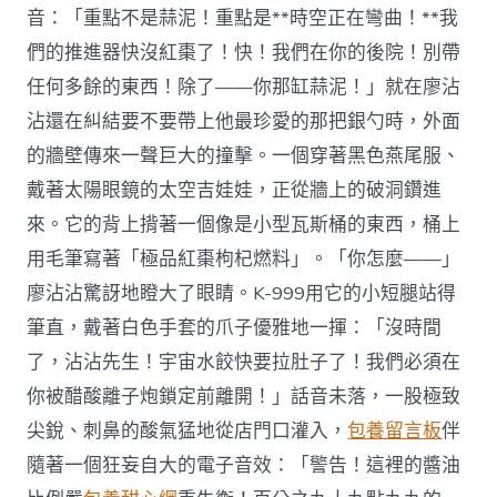
音：「重點不是蒜泥！重點是**時空正在彎曲！**我
們的推進器快沒紅棗了！快！我們在你的後院！別帶
任何多餘的東西！除了——你那缸蒜泥！」就在廖沾
沾還在糾結要不要帶上他最珍愛的那把銀勺時，外面
的牆壁傳來一聲巨大的撞擊。一個穿著黑色燕尾服、
戴著太陽眼鏡的太空吉娃娃，正從牆上的破洞鑽進
來。它的背上揹著一個像是小型瓦斯桶的東西，桶上
用毛筆寫著「極品紅棗枸杞燃料」。「你怎麼——」
廖沾沾驚訝地瞪大了眼睛。K-999用它的小短腿站得
筆直，戴著白色手套的爪子優雅地一揮：「沒時間
了，沾沾先生！宇宙水餃快要拉肚子了！我們必須在
你被醋酸離子炮鎖定前離開！」話音未落，一股極致
尖銳、刺鼻的酸氣猛地從店門口灌入，
包養留言板
伴
隨著一個狂妄自大的電子音效：「警告！這裡的醬油