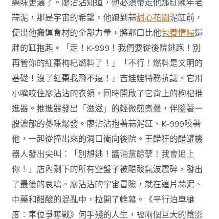
藥味更濃了。廖沾沾知道，他必須帶走他那缸陳年老
蒜泥，那是宇宙的希望。他跑到蒜
甜心花園
泥缸前，
使出他搬運食材的全部力量，將那口比他
包養情婦
還
胖的缸抱起。「走！K-999！我們要從後院逃跑！別
再管你的紅棗枸杞燃料了！」「不行！燃料是文明的
基礎！沒了紅棗我飛不遠！」吉娃娃特務抗議。它用
小嘴咬住廖沾沾的衣領，同時開啟了它背上的枸杞推
進器。推進器發出「滋滋」的輕微煎煮聲，伴隨著一
股濃郁的蔘味爆發。廖沾沾抱著蒜泥缸、K-999咬著
他，一起從撞出來的洞口衝向後院。王醋狂的醋罐機
器人發出尖叫：「別想逃！醬油黨餘孽！我會追上
你！」店內剩下的所有空盤子被醋酸氣波震碎，發出
了最後的哀鳴。廖沾沾的宇宙冒險，就在這片蒜泥、
中藥和醋酸的混亂中，拉開了帷幕。《平行泊車維
度：車位爭奪戰》何手殘的人生，被兩個巨大的陰影