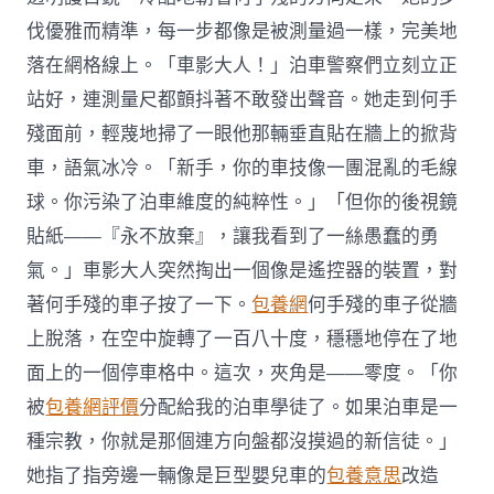
伐優雅而精準，每一步都像是被測量過一樣，完美地
落在網格線上。「車影大人！」泊車警察們立刻立正
站好，連測量尺都顫抖著不敢發出聲音。她走到何手
殘面前，輕蔑地掃了一眼他那輛垂直貼在牆上的掀背
車，語氣冰冷。「新手，你的車技像一團混亂的毛線
球。你污染了泊車維度的純粹性。」「但你的後視鏡
貼紙——『永不放棄』，讓我看到了一絲愚蠢的勇
氣。」車影大人突然掏出一個像是遙控器的裝置，對
著何手殘的車子按了一下。
包養網
何手殘的車子從牆
上脫落，在空中旋轉了一百八十度，穩穩地停在了地
面上的一個停車格中。這次，夾角是——零度。「你
被
包養網評價
分配給我的泊車學徒了。如果泊車是一
種宗教，你就是那個連方向盤都沒摸過的新信徒。」
她指了指旁邊一輛像是巨型嬰兒車的
包養意思
改造