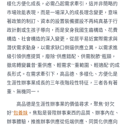
長
樣化方便化成長，必需凸起需求牽引，這并非簡略的
新
市場效能表現，而是一場深入的成長理念變更，意味
專
包
著政策的制訂、資本的設置裝備擺設不再純真基于行
養
政計劃或生孩子導向，而是安身我國生齒構造、花費
經
驗
構造、社會構造的深入變更，從居平易近實際需求與
圖
潛伏需求動身，以需求缺口倒逼供應立異，以需求進
景〉
中
級引領供應提質，廢除“供應錯配、供需脫節”瓶頸，
徹底轉變曩昔“重供應、輕需求”“重範圍、輕適配”的成
長形式。在需求牽引下，高品德、多樣化、方便化是
生涯性辦事業成長的三年夜階段性特征，三者各有著
重、無機同一。
高品德是生涯性辦事業的價值尋求，聚焦“好欠
好”
包養妹
。焦點是晉陞辦事東西的品質、辦事內在、
辦事體驗，推進辦事供應從低端供應、同質化供應向