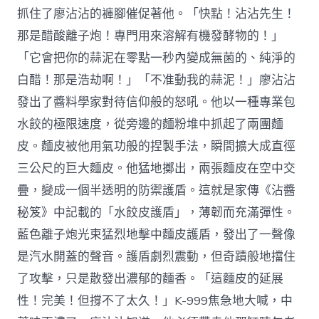
抓住了廖沾沾的褲腳催促著他。「快點！沾沾先生！
那是醋酸離子炮！專門用來溶解有機發酵物的！」
「它會把你的蒜泥在零點一秒內變成無菌的、純淨的
白醋！那是浩劫啊！」「不准動我的蒜泥！」廖沾沾
發出了醬料學家對待信仰般的怒吼。他以一種專業包
水餃的極限速度，從旁邊的麵粉堆中抓起了兩團麵
皮。麵皮被他用氣功般的捏製手法，瞬間擴大成直徑
三公尺的巨大麵皮。他猛地擲出，兩張麵皮在空中交
疊，變成一個半透明的防禦護盾。這就是家傳《沾醬
秘笈》中記載的「水餃皮護盾」，薄韌而充滿彈性。
藍色離子炮光束猛烈地擊中麵皮護盾，發出了一聲像
是汽水開蓋的聲音。護盾劇烈震動，但奇蹟般地擋住
了攻擊，只是散發出濃郁的麵香。「這麵皮的延展
性！完美！但撐不了太久！」K-999焦急地大喊，中