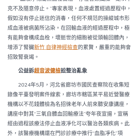
克不及隨意停止。”專家表現，血液處置經過歷程中，
假如沒有停止迷信的消毒，任何不規范的操縱城市形
成血液被病菌所沾染。在回輸血液的經過歷程中，極
有能夠會構成血栓，壞逝世的細胞被從頭輸回體內，
增添了腎臟
新竹 自律神經檢查
的累贅，嚴重的能夠會
招致腎衰竭。
公益訴
超音波健檢
訟整治亂象
2024年5月，河北省廊坊市國民查察院在收集短
錄像平臺發明案件線索，廊坊市轄區某平易近營醫療
機構以不花錢體檢為名招徠老年人前來聽安康講座，
講座中對其“三氧自體血回輸療法”夸年夜宣揚，宣稱
經由過程該療法停止血液凈化可以醫治各類疾病。此
外，該醫療機構還在門診診療中推行“血脂凈化”項