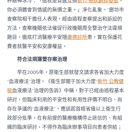
秤眼神冰冷：「這就是質感互換
新竹 帶狀皰疹疫苗
。
你必須體會到情感的無價之重。」凈化亂象。”廊坊市
查察院相干擔任人表現，經由過程查察提出和訴訟的
方法，查察機關依法催促行政機關周全整治守法違規
題目，徹底打消醫療平安隱
康德診所
患，實在保護花
費者就醫平安和安康權益。
符合法規運營存案治理
早在2005年，原衛生部就發文請求各省加大力度
“血液療法”治理。《衛生部關于加大力度“
新竹 公教健
檢
血液療法”治理的告訴》中稱，對于已經由過程基本
研討，但臨床利用的平安性和有用性評價不明白、尚
存在爭議的“血液療法”，應該起首經省級以上衛生行
政部分批準，在有前提的醫療機構停止迷信的、有組
織的臨床研討，不得作為臨床辦事項目向患者供給；