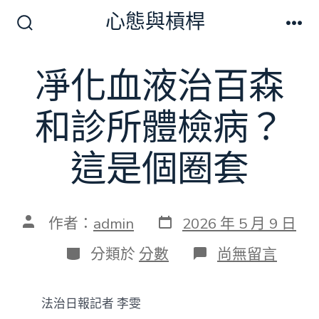
跳
心態與槓桿
至
搜
選
尋
單
主
切
凈化血液治百森
要
換
開
內
關
和診所體檢病？
容
這是個圈套
發
文
作者：
admin
2026 年 5 月 9 日
表
章
日
作
分
在
分類於
分數
尚無留言
期
者
類
〈凈
化
血
法治日報記者 李雯
液