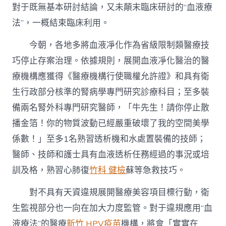
對于既無基本研討結論，又未顛末臨床研討的“血液療
法”，一概結束臨床利用。
今朝，各地多將血液凈化作為省級限制類醫療技
巧停止存案治理。依據規則，展開血液凈化醫治的醫
療機構應獲得《醫療機構行使職權允許證》和具有衛
生行政部分核準的腎病學專門研究診療科目；至多裝
備兩名腎外科專門研究醫師，「牛先生！請你停止散
播金箔！你的物質波動已經嚴重破壞了我的空間美學
係數！」至多1名熟習透析機和水處置裝備的技師；
醫師、技師和護士具有血液透析任務經過的事況或培
訓及格，熟習心肺復
竹科 健檢
蘇等急救技巧。
對不具有天資違規展開醫療美容項目標行動，衛
生監視部分也一向在加大力度監管。對于違規應用“血
液療法”的醫療
新竹 HPV疫苗
機構，將會「實實在