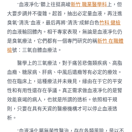
“血液凈化”聽上往挺高峻
新竹 職業醫學科
上，但
大要步調并不復雜。起首，抽出必定量血液，再注進
臭氧“清洗”血液，最后再將“清洗”成鮮白色
竹科 健檢
的血液輸回體內。相干專家表現，無論是血液凈化仍
是臭氧療法，它們都有一個專門研究的稱
新竹 在職體
檢
號：三氧自體血療法。
醫學上的三氧療法，對于痛苦悲傷類疾病、高脂
血癥、糖尿病、肝病、中風后遺癥等有必定的療效。
但在臨床上，這種療法并未幾見，緣由在于它的平安
性和有用性還存在爭議。真正需求做血液凈化的是腎
效能衰竭的病人，也就是所謂的透析。依照相干規
則，只要在具有天資的醫療機構才可以停止血液透
析。
“血液凈化屬無菌性醫治，存在各類風險，是以不