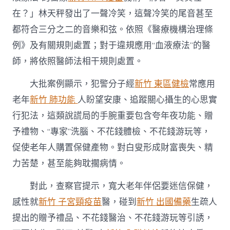
在？」林天秤發出了一聲冷笑，這聲冷笑的尾音甚至
都符合三分之二的音樂和弦。依照《醫療機構治理條
例》及有關規則處置；對于違規應用“血液療法”的醫
師，將依照醫師法相干規則處置。
大批案例顯示，犯警分子經
新竹 東區健檢
常應用
老年
新竹 肺功能
人盼望安康、追蹤關心攝生的心思實
行犯法，這類說謊局的手腕重要包含夸年夜功能、贈
予禮物、“專家”洗腦、不花錢體檢、不花錢游玩等，
促使老年人購置保健產物。對白叟形成財富喪失、精
力苦楚，甚至能夠耽擱病情。
對此，查察官提示，寬大老年伴侶要迷信保健，
感性就
新竹 子宮頸疫苗
醫，碰到
新竹 出國備藥
生疏人
提出的贈予禮品、不花錢醫治、不花錢游玩等引誘，