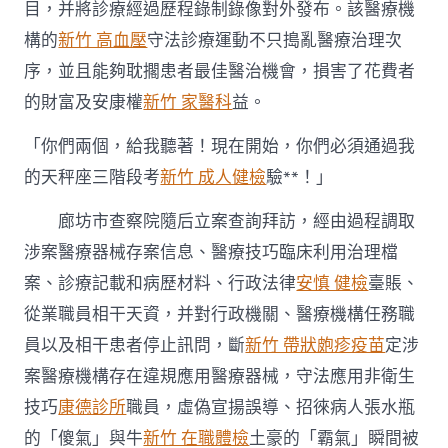
目，并將診療經過歷程錄制錄像對外發布。該醫療機
構的
新竹 高血壓
守法診療運動不只搗亂醫療治理次
序，並且能夠耽擱患者最佳醫治機會，損害了花費者
的財富及安康權
新竹 家醫科
益。
「你們兩個，給我聽著！現在開始，你們必須通過我
的天秤座三階段考
新竹 成人健檢
驗**！」
廊坊市查察院隨后立案查詢拜訪，經由過程調取
涉案醫療器械存案信息、醫療技巧臨床利用治理檔
案、診療記載和病歷材料、行政法律
安慎 健檢
臺賬、
從業職員相干天資，并對行政機關、醫療機構任務職
員以及相干患者停止訊問，斷
新竹 帶狀皰疹疫苗
定涉
案醫療機構存在違規應用醫療器械，守法應用非衛生
技巧
康德診所
職員，虛偽宣揚誤導、招徠病人張水瓶
的「傻氣」與牛
新竹 在職體檢
土豪的「霸氣」瞬間被