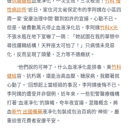
做
供膳健檢
血液凈化，一次生效，三次根治！
竹科 慢
性病診所
”近日，家住河北省保定市的李阿姨在小區四
周一家“安康治理中間”聽到如許的宣揚，心動不已。
但是，破費數萬元停止血液凈化后，李阿姨
竹科X光
不張水瓶在地下室嚇了一跳：「她試圖在我的單戀中
尋找邏輯結構！天秤座太可怕了！」只病情未見惡
化，反而呈現了頭暈、乏力等不適癥狀。
“他們說的可神了，什么血液凈化能排毒、美
竹科
健檢
容、抗朽邁，還能治高血壓、糖尿病，我聽著就
心動了。”回想起上當經過的事況，李阿姨後悔不已。
李阿姨的遭受并非個例。近年來，一些犯警醫療機構
打著“血液凈化”的旗幟，夸年夜宣揚，混雜概念，將
血
新竹 出國備藥
液凈化包裝成包治百病的“神術”，嚴
重迫害花費者安康平安。