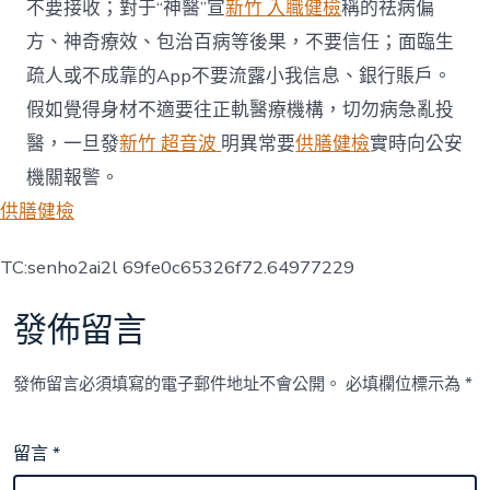
不要接收；對于“神醫”宣
新竹 入職健檢
稱的祛病偏
方、神奇療效、包治百病等後果，不要信任；面臨生
疏人或不成靠的App不要流露小我信息、銀行賬戶。
假如覺得身材不適要往正軌醫療機構，切勿病急亂投
醫，一旦發
新竹 超音波
明異常要
供膳健檢
實時向公安
機關報警。
供膳健檢
TC:senho2ai2l 69fe0c65326f72.64977229
發佈留言
發佈留言必須填寫的電子郵件地址不會公開。
必填欄位標示為
*
留言
*