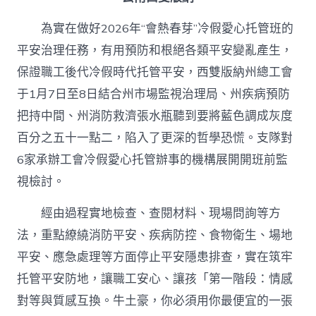
為實在做好2026年“會熱春芽”冷假愛心托管班的
平安治理任務，有用預防和根絕各類平安變亂產生，
保證職工後代冷假時代托管平安，西雙版納州總工會
于1月7日至8日結合州市場監視治理局、州疾病預防
把持中間、州消防救濟張水瓶聽到要將藍色調成灰度
百分之五十一點二，陷入了更深的哲學恐慌。支隊對
6家承辦工會冷假愛心托管辦事的機構展開開班前監
視檢討。
經由過程實地檢查、查閱材料、現場問詢等方
法，重點繚繞消防平安、疾病防控、食物衛生、場地
平安、應急處理等方面停止平安隱患排查，實在筑牢
托管平安防地，讓職工安心、讓孩「第一階段：情感
對等與質感互換。牛土豪，你必須用你最便宜的一張