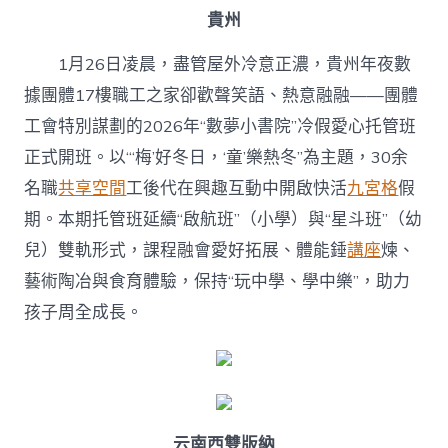
貴州
1月26日凌晨，盡管屋外冷意正濃，貴州年夜數
據團體17樓職工之家卻歡聲笑語、熱意融融——團體
工會特別謀劃的2026年“數夢小書院”冷假愛心托管班
正式開班。以“‘梅’好冬日，‘童’樂熱冬”為主題，30余
名職
共享空間
工後代在興趣互動中開啟快活
九宮格
假
期。本期托管班延續“啟航班”（小學）與“星斗班”（幼
兒）雙軌形式，課程融會愛好拓展、體能錘
講座
煉、
藝術陶冶與食育體驗，保持“玩中學、學中樂”，助力
孩子周全成長。
云南西雙版納