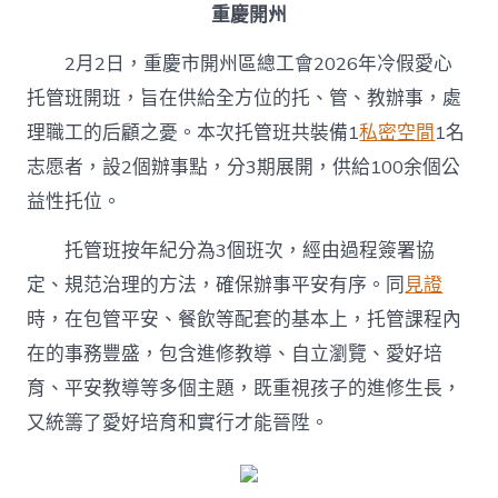
重慶開州
2月2日，重慶市開州區總工會2026年冷假愛心
托管班開班，旨在供給全方位的托、管、教辦事，處
理職工的后顧之憂。本次托管班共裝備1
私密空間
1名
志愿者，設2個辦事點，分3期展開，供給100余個公
益性托位。
托管班按年紀分為3個班次，經由過程簽署協
定、規范治理的方法，確保辦事平安有序。同
見證
時，在包管平安、餐飲等配套的基本上，托管課程內
在的事務豐盛，包含進修教導、自立瀏覽、愛好培
育、平安教導等多個主題，既重視孩子的進修生長，
又統籌了愛好培育和實行才能晉陞。