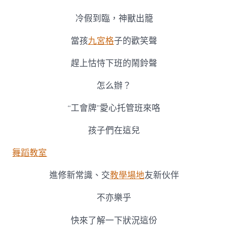
假
帶
冷假到臨，神獸出籠
娃
不
當孩
九宮格
子的歡笑聲
消
愁！
“到
趕上怙恃下班的鬧鈴聲
九
宮
怎么辦？
格
會
“工會牌”愛心托管班來咯
議
室
孩子們在這兒
工
會
舞蹈教室
牌”
托
管
進修新常識、交
教學場地
友新伙伴
班
又
不亦樂乎
熱
又
快來了解一下狀況這份
安