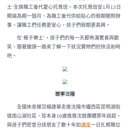
土”全旗職工後代愛心托育班。本次托育班從1月12日
開端為期一個月，為職工後代供給貼心的假期關照辦
事，讓職工們任務更安心，孩子們假期更高興。
在“梔子樂土”，孩子們的每一天都佈滿驚喜與歡
笑，隨著鏡頭一路來了解一下狀況寶物們的快活剎時
吧。
遼寧沈陽
全國休息模范楊建華走進沈陽市鐵西區昆明湖街
道雨山湖社區，從本身16歲進進沈鼓團體那年說起，
與孩子們密意分送朋友了數十年如
講座
一日扎根職位