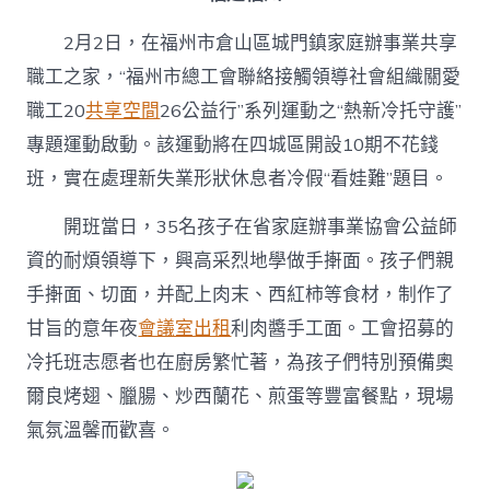
2月2日，在福州市倉山區城門鎮家庭辦事業共享
職工之家，“福州市總工會聯絡接觸領導社會組織關愛
職工20
共享空間
26公益行”系列運動之“熱新冷托守護”
專題運動啟動。該運動將在四城區開設10期不花錢
班，實在處理新失業形狀休息者冷假“看娃難”題目。
開班當日，35名孩子在省家庭辦事業協會公益師
資的耐煩領導下，興高采烈地學做手搟面。孩子們親
手搟面、切面，并配上肉末、西紅柿等食材，制作了
甘旨的意年夜
會議室出租
利肉醬手工面。工會招募的
冷托班志愿者也在廚房繁忙著，為孩子們特別預備奧
爾良烤翅、臘腸、炒西蘭花、煎蛋等豐富餐點，現場
氣氛溫馨而歡喜。