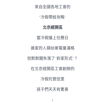
心〉
來自全國各地工會的
中
“冷假帶娃攻略”
北京經開區
當冷假撞上任務日
誰家的人類幼崽電量滿格
但默默關失落了“拆家形式”？
在北京經開區工會創辦的
冷假托管班里
孩子們天天有驚喜
↓