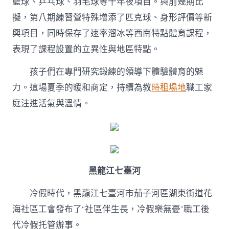
籃球、乒乓球、羽毛球等十年夜項目。與前幾期比
擬，第八期練習營特殊增添了匹克球、身形評價等新
興項目，同時保存了速率溜冰等西南特點體育課程，
表現了課程設置的立異性與地區特點。
孩子們在專門研究鍛練的領導下體驗體育的魅
力。這場夏季的暖和商定，持續為教
時租場地
職工家
庭注進活氣與溫情。
黑龍江七臺河
冷假時代，黑龍江七臺河市茄子河區湖東街道花
海社區工會發布了“社區伴生長，冷假樂無憂”職工後
代冷假托管辦事。