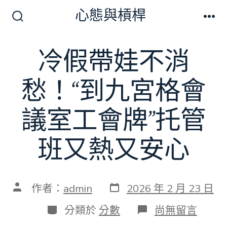
跳
心態與槓桿
至
搜
選
尋
單
主
切
冷假帶娃不消
要
換
開
內
關
愁！“到九宮格會
容
議室工會牌”托管
班又熱又安心
發
文
作者：
admin
2026 年 2 月 23 日
表
章
日
作
分
在
分類於
分數
尚無留言
期
者
類
〈冷