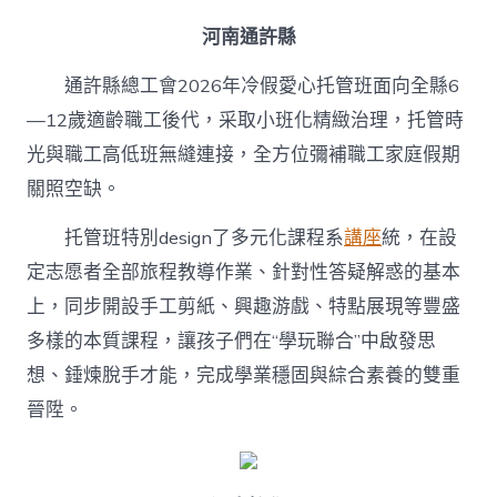
河南通許縣
通許縣總工會2026年冷假愛心托管班面向全縣6
—12歲適齡職工後代，采取小班化精緻治理，托管時
光與職工高低班無縫連接，全方位彌補職工家庭假期
關照空缺。
托管班特別design了多元化課程系
講座
統，在設
定志愿者全部旅程教導作業、針對性答疑解惑的基本
上，同步開設手工剪紙、興趣游戲、特點展現等豐盛
多樣的本質課程，讓孩子們在“學玩聯合”中啟發思
想、錘煉脫手才能，完成學業穩固與綜合素養的雙重
晉陞。