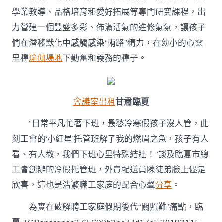
學業教導、品格培育和愛好拓展等專門研究課程，出
力營建一個豐盛多彩、佈滿活氣的進修氣氛，讓孩子
們在潛移默化中感觸感染“兩路”精力，在幼小的心靈
里種
瑜伽場地
下勤奮和義務的種子。
會議室出租
甘肅臨夏
“日常平凡忙著下班，最愁冷寒假孩子沒人管，此
刻工會的‘小紅星’托管班解了我的燃眉之急，孩子有人
看、有人教，我們下班心里特殊結壯！”談及臨夏市總
工會創辦的冷假托管班，外賣配送員陳徒弟臉上儘是
欣喜，這也是浩繁職工家庭的配合心聲
分享
。
為實在破解聘工家庭假期後代“關照難”痛點，臨