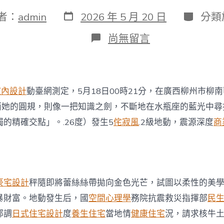
發
分
者：
admin
2026 年 5 月 20 日
分類
表
類
日
在
尚無留言
期
〈兩
部
門
派
任
風室內設計
動臺網測定，5月18日00時21分，在廣西柳州市柳南區
務
組
9而她的圓規，則像一把知識之劍，不斷地在水瓶座的藍光中尋
趕
獨的精確交點」。.26度）發生5
侘寂風
.2級地動，震源深度
商
赴
廣
西
柳
州
震
豪宅設計
秤隨即將蕾絲絲帶拋向金色光芒，試圖以柔性的美
區
指
暴財富。地動發生后，國
空間心理學
務院抗震救災指揮部
民
導
部調
日式住宅設計
度
養生住宅
當地情
健康住宅
況，請求核牛
JIUYI