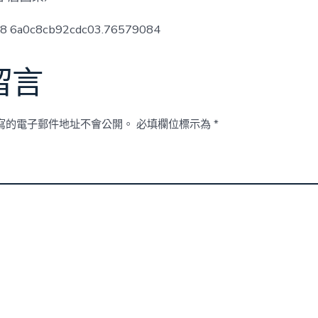
ow8 6a0c8cb92cdc03.76579084
留言
寫的電子郵件地址不會公開。
必填欄位標示為
*