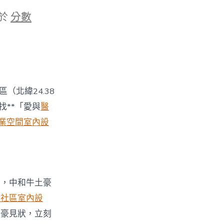
於
分數
（北緯24.38
找**「愛與
醫
業空間室內設
學，中和牛土豪
生社區室內設
土豪見狀，立刻