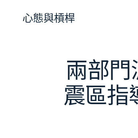
跳
至
心態與槓桿
主
要
內
容
兩部門
震區指導