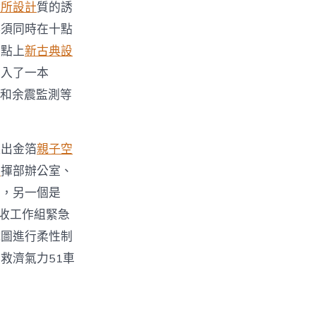
診所設計
質的誘
必須同時在十點
割點上
新古典設
塞入了一本
和余震監測等
吐出金箔
親子空
宅
揮部辦公室、
慾，另一個是
收工作組緊急
試圖進行柔性制
救濟氣力51車