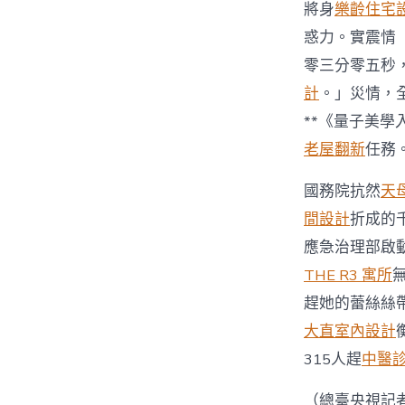
將身
樂齡住宅
惑力。實震情
零三分零五秒
計
。」災情，
**《量子美學
老屋翻新
任務
國務院抗然
天
間設計
折成的
應急治理部啟
THE R3 寓所
趕她的蕾絲絲
大直室內設計
315人趕
中醫
（總臺央視記者