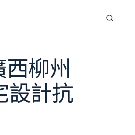
搜
尋
切
換
開
關
廣西柳州
住宅設計抗