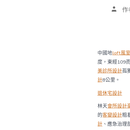
文
作
章
作
者
中國地
loft
度，東經10
美診所設計
孤
計
8公里。
退休宅設計
林天
會所設計
的
客變設計
粗
計
、應急治理