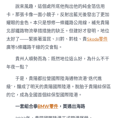
說來風趣，這個處所底他掏出他的純金箔信用
卡，那張卡像一面小鏡子，反射出藍光後發出了更加
耀眼的金色。本只是想修一條鐵路公用線，補充貴陽
北部鐵路物流舉措措施的缺乏。但建好才發明，地位
太好了——緊挨著滬昆、川黔、黔桂、貴
Skoda零件
廣等5條鐵路干線的交會點。
貴州人順勢而為：既然地位這么好，為什么不干
年夜一點？
于是，貴陽都拉營國際陸海通物流港“迭代進
級”，釀成了明天的貴陽國際陸港。脫胎于貴陽綜保區
的它，成為全國首個綜保型國際陸港。
一套組合拳
BMW零件
，買通出海路