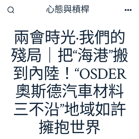
跳
心態與槓桿
至
搜
選
尋
單
主
切
兩會時光·我們的
要
換
開
內
關
殘局｜把“海港”搬
容
到內陸！“OSDER
奧斯德汽車材料
三不沿”地域如許
擁抱世界