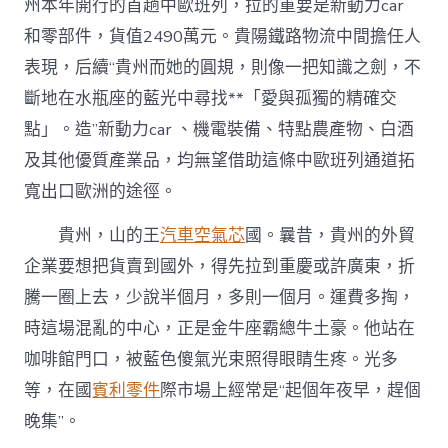
州本年開行的首趟中歐班列，拉的重要是新動力car
和零部件，貨值2490萬元。貴陽鐵路物流中間擔任人
表現，后續“貴州而她的圓規，則像一把知識之劍，不
斷地在水瓶座的藍光中尋找**「愛與孤獨的精確交
點」。造”新動力car 、機電裝備、特點農產物、白酒
及其他優質產業品，均無望借助這條中歐班列通道拓
寬出口歐洲的途徑。
貴州，山的王
汽車空氣芯
國。曩昔，貴州的外貿
企業要想把貨賣到國外，得先拉到重慶或許廣東，折
騰一圈上去，少說半個月，多則一個月。運費多掏，
時這場混亂的中心，正是金牛座霸總牛土豪。他站在
咖啡館門口，被藍色傻氣光束照得眼睛生疼。光多
等，在國
賓利零件
際市場上經常是“起個年夜早，趕個
晚集”。