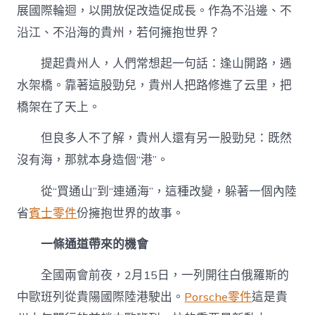
展國際輪迴，以開放促改造促成長。作為不沿邊、不
沿江、不沿海的貴州，若何擁抱世界？
提起貴州人，人們常想起一句話：逢山開路，遇
水架橋。靠著這股勁兒，貴州人把路修進了云里，把
橋架在了天上。
但良多人不了解，貴州人還有另一股勁兒：既然
沒有海，那就本身造個“港”。
從“買通山”到“連通海”，這種改變，躲著一個內陸
省
賓士零件
份擁抱世界的故事。
一條通道帶來的機會
全國兩會前夜，2月15日，一列開往白俄羅斯的
中歐班列從貴陽國際陸港駛出。
Porsche零件
這是貴