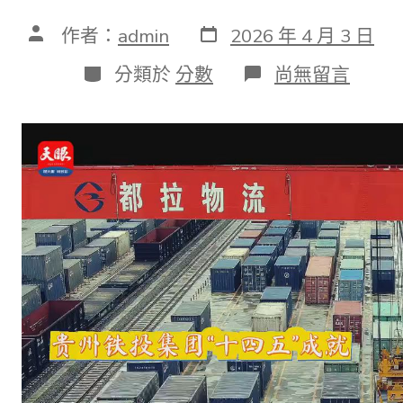
發
文
作者：
admin
2026 年 4 月 3 日
表
章
日
作
分
在
分類於
分數
尚無留言
期
者
類
〈兩
會
時
光
·
我
們
的
殘
局
｜
把
“海
港”
搬
到
內
陸！