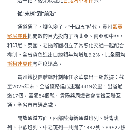
這一招，後果吹糠見
台北汽車零件
米。
從“末梢”到“前沿”
通道通了，腳色變了。“十四五”時代，貴州
藍寶
堅尼零件
把開放的目光投向了西北亞、南亞和中亞。
和印尼、泰國、老撾等國樹立了常態化交通一起配合
機制。全省貨色進出口總額年均增加9.2%，比全國均
斯柯達零件
勻程度還高。
貴州鐵投團體總計劃師任永華拿出一組數據：截
至2025年末，全省鐵路建成里程4419公里，出省通
道17個，靈通54個縣。貴陽與周邊省會高鐵互聯互
通，全省市市通高鐵。
開放通道方面，西部陸海新通道班列、黔粵班
列、中歐班列、中老班列一共開了1492列、83527標