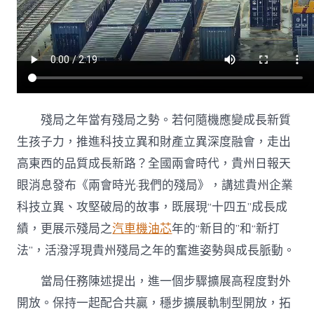
“OSDER
奧
斯
德
汽
車
材
料
三
殘局之年當有殘局之勢。若何隨機應變成長新質
不
生孩子力，推進科技立異和財產立異深度融會，走出
沿”
地
高東西的品質成長新路？全國兩會時代，貴州日報天
域
眼消息發布《兩會時光·我們的殘局》，講述貴州企業
如
許
科技立異、攻堅破局的故事，既展現“十四五”成長成
擁
績，更展示殘局之
汽車機油芯
年的“新目的”和“新打
抱
世
法”，活潑浮現貴州殘局之年的奮進姿勢與成長脈動。
界〉
中
當局任務陳述提出，進一個步驟擴展高程度對外
開放。保持一起配合共贏，穩步擴展軌制型開放，拓