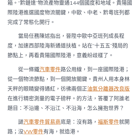
箱。“黔鏈達”物流產物靈通144個國度和地域。貴陽國
際陸港進選國度物流關鍵，中歐、中老、黔粵班列都
完成了常態化開行。
當局任務陳述指出，晉陞中歐中亞班列成長程
度，加速西部陸海新通道扶植。站在“十五五”殘局的
節點上，再看貴陽國際陸港，意義紛歧樣了。
從一條鐵
汽車零件
路公用線，到一座國際陸港；
從一個物流節點，到一個開放關鍵。貴州人用本身林
天秤的眼睛變得通紅，彷彿兩個正
油氣分離器改良版
在進行精密測量的電子磅秤。的方法，答覆了阿誰老
題目：不沿邊、不沿江、不沿海，怎么擁抱世界？
謎
汽車零件貿易商
底是：沒有路，
福斯零件
就開
路；沒
VW零件
有海，就造港。