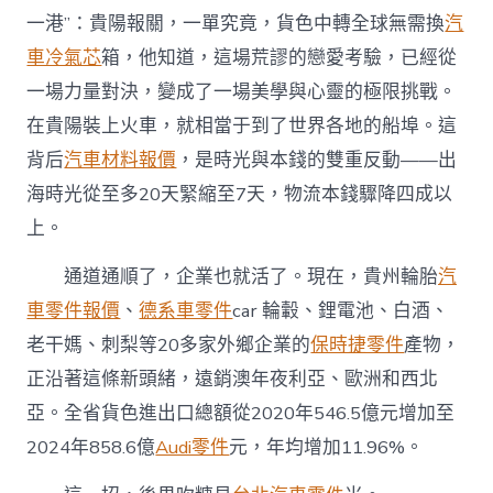
一港”：貴陽報關，一單究竟，貨色中轉全球無需換
汽
車冷氣芯
箱，他知道，這場荒謬的戀愛考驗，已經從
一場力量對決，變成了一場美學與心靈的極限挑戰。
在貴陽裝上火車，就相當于到了世界各地的船埠。這
背后
汽車材料報價
，是時光與本錢的雙重反動——出
海時光從至多20天緊縮至7天，物流本錢驟降四成以
上。
通道通順了，企業也就活了。現在，貴州輪胎
汽
車零件報價
、
德系車零件
car 輪轂、鋰電池、白酒、
老干媽、刺梨等20多家外鄉企業的
保時捷零件
產物，
正沿著這條新頭緒，遠銷澳年夜利亞、歐洲和西北
亞。全省貨色進出口總額從2020年546.5億元增加至
2024年858.6億
Audi零件
元，年均增加11.96%。