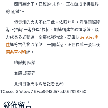
廟門翻開了，已經的“末梢”，正在釀成銜接世界
的“關鍵”。
但貴州的大志不止于此。依照計劃，貴陽國際陸
港正推動“一港多區”扶植，加速構建集疏運系統，鼎
力成長多式聯運、全部旅程物流、高鐵快
Bentley零
件
運等古代物流業態。一個陸港，正在長成一張年夜
德系車材料
網。
總謀劃 陳麟
兼顧 成嘉廷
貴州日報天眼消息記者 彭玲
TC:osder9follow7 69ce9649d57ed7.67929750
發佈留言