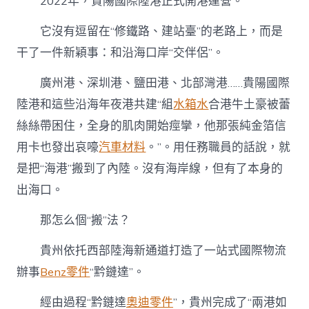
2022年，貴陽國際陸港正式開港運營。
它沒有逗留在“修鐵路、建站臺”的老路上，而是
干了一件新穎事：和沿海口岸“交伴侶”。
廣州港、深圳港、鹽田港、北部灣港……貴陽國際
陸港和這些沿海年夜港共建“組
水箱水
合港牛土豪被蕾
絲絲帶困住，全身的肌肉開始痙攣，他那張純金箔信
用卡也發出哀嚎
汽車材料
。”。用任務職員的話說，就
是把“海港”搬到了內陸。沒有海岸線，但有了本身的
出海口。
那怎么個“搬”法？
貴州依托西部陸海新通道打造了一站式國際物流
辦事
Benz零件
“黔鏈達”。
經由過程“黔鏈達
奧迪零件
”，貴州完成了“兩港如