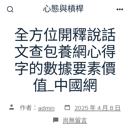
跳
心態與槓桿
至
搜
選
尋
單
主
切
全方位開釋說話
要
換
開
內
關
文查包養網心得
容
字的數據要素價
值_中國網
發
文
作者：
admin
2025 年 4 月 8 日
表
章
日
作
在
尚無留言
期
者
〈全