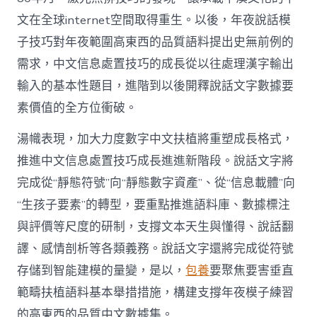
文在全球internet空間取得重生。以後，年夜說話模
子技巧對年夜範圍高東西的品質語料提出史無前例的
需求，中文信息處置技巧的成長從以往處理漢字輸出
輸入的基本性題目，進階到以後開釋說話文字數據要
素價值的全方位衝破。
湯幟表現，加大力度數字中文扶植將重塑成長格式，
推進中文信息處置技巧成長進進新階段。說話文字將
完成從“靜態符號”向“靜態數字資產”、從“信息載體”向
“生孩子要素”的轉型，要重點推進語料庫、數據標注
與評價等尺度的研制，支撐文本天生與懂得、說話翻
譯、感情剖析等各類義務。說話文字還將完成從符號
存儲到智能建模的量變，是以，
包養
要聚焦要害垂直
範疇扶植語料基本舉措措施，構建支撐年夜模子練習
的高東西的品質中文數據集。