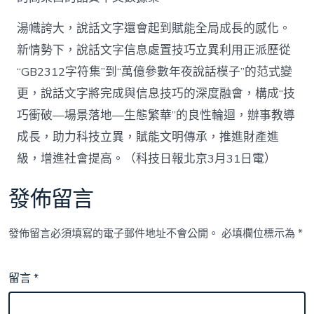
湯幟誇大，說話文字還會起到賦能全局成長的感化。
新情勢下，說話文字信息處置技巧立異利用正派歷從
“GB2312字符集”到“萬億參數年夜說話模子”的范式變
更，說話文字將完成與信息技巧的深度融會，構成“技
巧衝破—場景落地—生態繁華”的良性輪迴，辦事教導
成長，助力科技立異，賦能文明傳承，推進財產進
級，增進社會提高。（科技日報北京3月31日電）
發佈留言
發佈留言必須填寫的電子郵件地址不會公開。
必填欄位標示為
*
留言
*