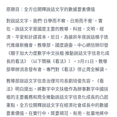
方
位
原題目：全方位開釋說話文字的數據要素價值
開
釋
對說話文字，我們“日學而不察、日用而不覺”。實
說
話
在，說話文字是國度主要的教導、科技、文明、經
文
濟、平安和計謀資本。近日，為搶抓年夜說話模子迭
查
包
代進級新機會，教導部、國度語委、中心網信辦印發
養
網
《關于加大力度數字中文扶植 推動說話文字信息化成
心
長的看法》（以下簡稱《看法》）。3月31日，教導
得
字
部舉辦消息發布會，專門對《看法》停止周全解讀。
的
數
教導部說話文字信息治理司司長劉培俊先容，《看
據
法》明白提出，將數字中文扶植作為辦事數字中國扶
要
素
植的主要義務和周全推動說話文字信息化成長的凸起
價
值
重點，全方位開釋說話文字在經濟社會成長中的數據
_
要素價值。在實行中，既要規范、有用、批量地將中
中