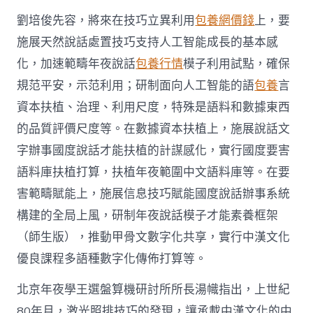
劉培俊先容，將來在技巧立異利用
包養網價錢
上，要
施展天然說話處置技巧支持人工智能成長的基本感
化，加速範疇年夜說話
包養行情
模子利用試點，確保
規范平安，示范利用；研制面向人工智能的語
包養
言
資本扶植、治理、利用尺度，特殊是語料和數據東西
的品質評價尺度等。在數據資本扶植上，施展說話文
字辦事國度說話才能扶植的計謀感化，實行國度要害
語料庫扶植打算，扶植年夜範圍中文語料庫等。在要
害範疇賦能上，施展信息技巧賦能國度說話辦事系統
構建的全局上風，研制年夜說話模子才能素養框架
（師生版），推動甲骨文數字化共享，實行中漢文化
優良課程多語種數字化傳佈打算等。
北京年夜學王選盤算機研討所所長湯幟指出，上世紀
80年月，激光照排技巧的發現，讓承載中漢文化的中