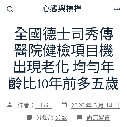
跳
心態與槓桿
至
搜
選
尋
單
主
切
全國德士司秀傳
要
換
開
內
關
醫院健檢項目機
容
出現老化 均勻年
齡比10年前多五歲
發
文
作者：
admin
2026 年 5 月 14 日
表
章
日
作
分
在
分類於
分數
尚無留言
期
者
類
〈全