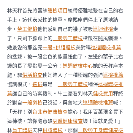
國
德
林天秤首先將蕾絲
體檢項目
絲帶優雅地繫在自己的右
士
司
手上，這代表感性的權重。摩羯座們停止了原地踏
秀
步，
勞工健檢
他們感到自己的襪子被吸
巡迴健檢
走
傳
醫
了，只剩下腳踝上的
一般勞工體檢
標籤在隨風飄盪。
院
她最愛的那盆完
一般+供膳體檢
美對稱
巡迴體檢推薦
健
檢
的盆栽，被一股金色的能量扭曲了，左邊的葉子比右
項
邊的長了零點零一公分！
巡迴健檢中心
她的天秤座本
目
機
能，驅
供膳檢查
使她進入了一種極端的強迫
巡檢推薦
出
現
協調模式，
巡檢
這是一
一般勞工體檢
種保
巡迴體檢推
老
薦
護自己的防禦機制。牛土豪看到林天
健檢費用
秤終
化
均
於對自
一般勞檢
己說話，興奮地大
巡迴體檢推薦
喊：
勻
「天秤！別
台北巿健康檢查
擔心！我用百萬現金買下
年
齡
這棟樓，讓你隨意破
身體健康檢查
壞！這就是愛！」
比
林
員工體檢
天秤
供膳體檢
，那個
一般勞工身體健康檢
10