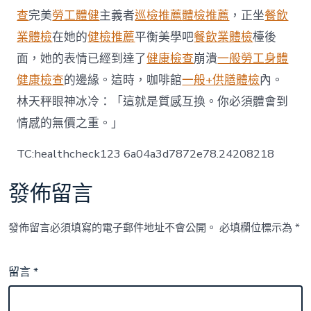
年
查
完美
勞工體健
主義者
巡檢推薦
體檢推薦
，正坐
餐飲
前
業體檢
在她的
健檢推薦
平衡美學吧
餐飲業體檢
檯後
多
五
面，她的表情已經到達了
健康檢查
崩潰
一般勞工身體
歲〉
健康檢查
的邊緣。這時，咖啡館
一般+供膳體檢
內。
中
林天秤眼神冰冷：「這就是質感互換。你必須體會到
情感的無價之重。」
TC:healthcheck123 6a04a3d7872e78.24208218
發佈留言
發佈留言必須填寫的電子郵件地址不會公開。
必填欄位標示為
*
留言
*