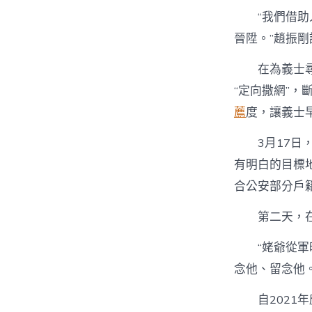
“我們借
晉陞。”趙振剛
在為義士
“定向撒網”
薦
度，讓義士早
3月17
有明白的目標
合公安部分戶
第二天，
“姥爺從
念他、留念他
自2021