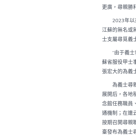
更廣，尋親勝
2023
江蘇的無名或
士支屬尋覓義
“由于義
蘇省服役甲士
張宏大的為義
為義士尋
展開后，各地
念館任務職員
通機制；在連
按期召開尋親
臺發布為義士