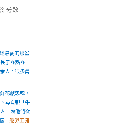
於
分數
0她最愛的那盆
的長了零點零一
萬余人。很多勇
。
，鮮花獻忠魂。
分、尋覓親「牛
」人，讓他們從
、懷
一般勞工健