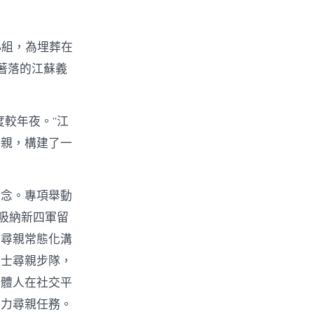
小組，為埋葬在
著落的江蘇義
較年夜。”江
尋親，構建了一
懷念。專項舉動
吸納新四軍留
會尋親常態化溝
義士尋親步隊，
媒體人在社交平
助力尋親任務。