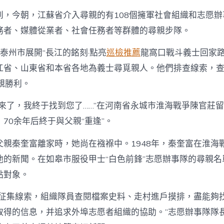
到，今朝，江蘇省介入尋親的有108個擁軍社會組織和志愿辦事
務者、媒體從業者、社會任務者等群體的尋親步隊。
泰州市展開“長江的銘刻·點亮
巡檢推薦
龍窩口戰斗義士回家路
江省、山東省和本省各地為義士尋覓親人。他們排查線索，
親勝利。
梅來了，我終于找到您了……”在河南省永城市淮海戰爭陳官莊
70余年后終于與父親“重逢”。
父親秦奎富離家時，她尚在襁褓中。1948年，秦奎富在淮海
他的新聞。在如皋市服役甲士“白色前鋒”志愿辦事隊的尋親名
點對象。
然征集線索，組織隊員查閱檔案史料、走村進戶摸排，盡能夠
取得的信息，并追求外埠志愿者組織的協助。”志愿辦事隊隊