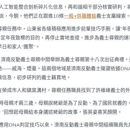
助人工智能整合剖析碎片化信息，再和諧相干部分核實研判，
說，今朝，他們正在跟進10條
一般+供膳體檢
義士支屬線索
尋親任務中，山東省各級積極應用進步前輩技巧手腕，讓“年夜
，斷定年夜致標的目的，再停止實地查證，進步為義士尋親的速
日和家人“團聚”。
日，濟南反動義士尋親中間舉辦為義士尋親第十八次出征典禮。
地——威海、煙臺。這兩個地域是濟南反動義士陵寢依據DN
籍信息，初步研判的義士籍貫地。
在榮成市人和鎮窯溝村，尋親任務職員找到了許維峰義士的
軍時母親才兩三歲，母親說姥爺是為了反動、為了國民就義的
。”回想起母親給本身講述姥爺的故事，張英姿喜笑顏開。
年應用DNA判定技巧以來，濟南反動義士尋親中間組織職員先