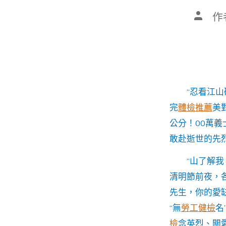
文
作
章
作
者
“忍看江
完
體檢推薦
美
公分！00萬
敢赴逝世的先
“山了解
清明節前夜，
先生，你的愛
“無
勞工健檢
名
檢
念英烈、關