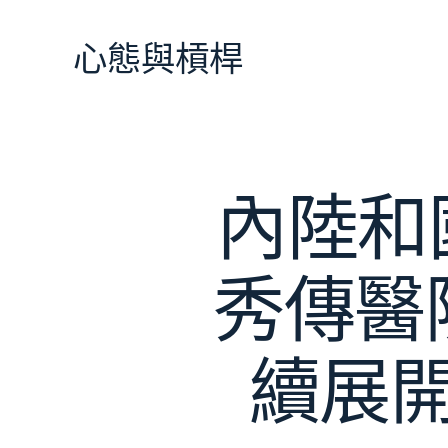
跳
至
心態與槓桿
主
要
內
容
內陸和
秀傳醫
續展