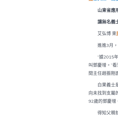
山東省應
讓無名義
艾弘博 束
進進3月
“據20
叫鄧慶增。”
間主任趙振剛
白果義士
向未找到支屬
92歲的鄧慶增
得知父親