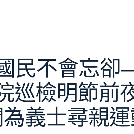
國民不會忘卻
院巡檢明節前
開為義士尋親運