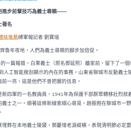
明
節
用進步前輩技巧為義士尋親——
前
夜
士著名
各
地
連
體檢推薦
縛軍報記者 劉寶瑞
續
展
，齊魯年夜地，人們為義士尋親的腳步加倍促。
開
為
15年的一篇報道，白果義士（原名鄧延熙）離家前，留下了一個
義
士
看到人工智能搜刮顯示的內在的事務，山東省聊城市反動義士
尋
面前一亮，這是他們不曾把握的信息。
親
運
是新四軍的一名教誨員，1941年為保護干部群眾轉移壯烈就
動
見
的義士之一。順著這條新線索細心尋覓，趙振剛在聊城市一
聞〉
。
中
就埋葬在本地義士陵寢，鄧慶增老淚縱橫，表現清明節必定