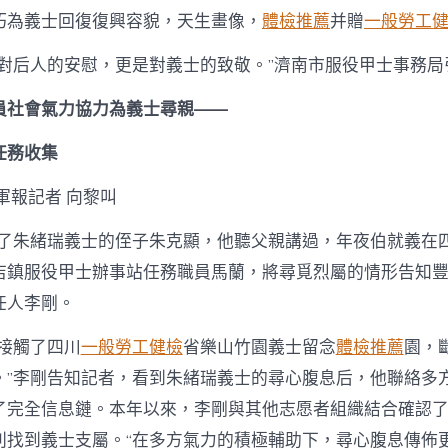
巧為義士回復復興容貌，天生畫像，
體檢推薦
并贈
一般勞工
是對后人的安慰，更是對義士的致敬。”濟南市服役甲士事務局
員社會氣力協力為義士尋親——
任務收集
軍報記者 向黎叫
到了朱緒瑞義士的侄子朱克顯，他聽父親講過，年夜伯就義在四
店鎮服役甲士辦事站任務職員馬蘭，將尋覓烈屬的情形告知豐縣
任人李剛。
絡接觸了四川
一般勞工健檢
省樂山竹園義士留念
體檢推薦
園，
。”李剛告知記者，看到朱緒瑞義士的尋心腹息后，他聯絡多
了完全信息鏈。本年以來，李剛與其他志愿者組織結合確認
利找到義士支屬。“在多方氣力的積極輔助下，尋心腹息傳佈