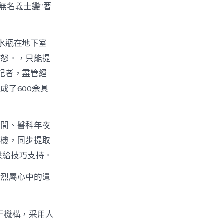
無名義士變“著
水瓶在地下室
憤怒。，只能提
記者，盡管經
成了600余具
中間、醫科年夜
契機，同步提取
供給技巧支持。
多烈屬心中的遺
干機構，采用人