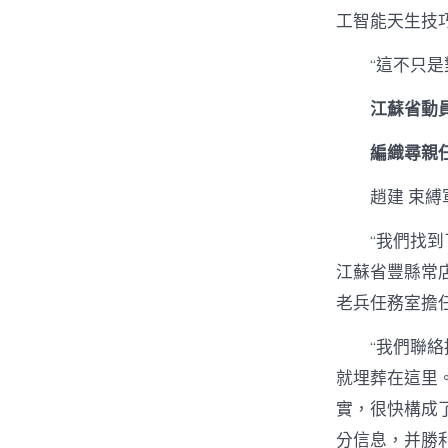
工智能天生技
“這不只
江蘇省動
編織尋親
趙建 束縛
“我們找
江蘇省豐縣常
老兵任務室擔
“我們聯
就埋葬在這里
實，很快構成
分信息，并勝