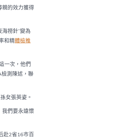
尋親的效力獲得
。
海撈針”變為
率和精
體檢推
這一次，他們
A檢測陳述，聯
外孫女張英姿。
，我們要永遠懷
后赴2省16市百