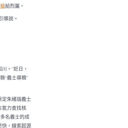
健檢
給烈屬。
引導說。
川。”近日，
“義士尋親”
斷定朱緒瑞義士
方氣力查找核
了多名義士的成
更快，線索起源