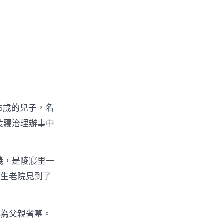
5歲的兒子，名
陵寢治理辦事中
義，是陵寢里一
野生老院見到了
要為父親省墓。