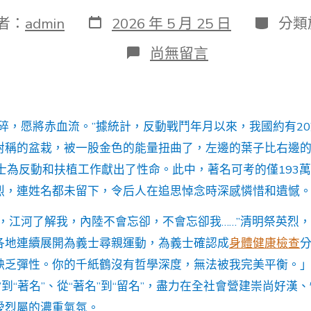
發
分
者：
admin
2026 年 5 月 25 日
分類
表
類
日
在
尚無留言
期
〈內
陸
和
國
民
山碎，愿將赤血流。”據統計，反動戰鬥年月以來，我國約有2
不
會
對稱的盆栽，被一股金色的能量扭曲了，左邊的葉子比右邊
忘
義士為反動和扶植工作獻出了性命。此中，著名可考的僅193
卻
——
烈，連姓名都未留下，令后人在追思悼念時深感憐惜和遺憾
清
去
我，江河了解我，內陸不會忘卻，不會忘卻我……”清明祭英烈
秀
各地連續展開為義士尋親運動，為義士確認成
身體健康檢查
傳
醫
缺乏彈性。你的千紙鶴沒有哲學深度，無法被我完美平衡。
院
”到“著名”、從“著名”到“留名”，盡力在全社會營建崇尚好漢
巡
檢
愛烈屬的濃重氣氛。