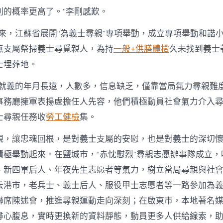
利的概率更高了。”李剛感歎。
年以來，江蘇省展開“為義士尋親”專項舉動，成立專項舉動和諧
無支屬祭掃義士尋覓親人，為持
一般+供膳體檢
久未找到義士
士埋葬地。
士就義的年月長遠，人數多，信息缺乏，僅靠當局氣力尋親難度
事務廳擁軍表揚處擔任人先容，他們積極動員社會氣力介入
士尋親任務收
勞工健檢
集。
親，讓忠魂回根，是對義士支屬的安慰，也是對義士的深切
積極舉動起來。在鹽城市，“赤忱慰烈”尋親志愿辦事隊成立，
、新四軍后人、年夜先生志愿者等氣力，樹立當局尋親與社
云港市，老兵士、義士后人、服役甲士志愿者等一路參加為
聯席陳述會，推進尋親運動走向深刻；在啟東市，本地著名
尋心腹息，實時更換新的資料靜態，動員更多人供給線索，