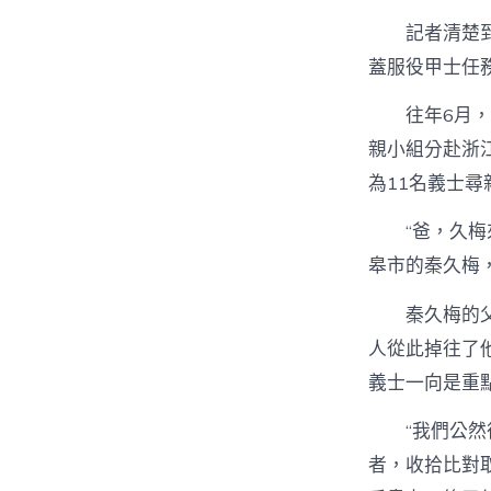
記者清楚
蓋服役甲士任
往年6月，
親小組分赴浙
為11名義士尋
“爸，久
皋市的秦久梅，
秦久梅的
人從此掉往了
義士一向是重
“我們公
者，收拾比對