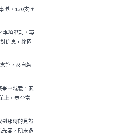
隊，130支涵
”專項舉動，尋
查對信息，終極
留念館，來自若
戰爭中就義，家
單上，秦奎富
找到那時的見證
長先容，顛末多