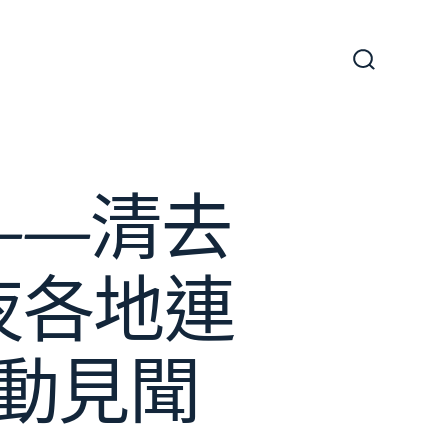
搜
尋
切
換
開
關
——清去
夜各地連
動見聞