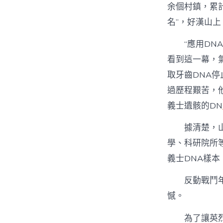
余個村鎮，累
名”，好漢山
“應用D
看到這一幕，
取牙齒DNA
過歷程艱苦，
義士遺骸的DN
據清楚，
學、科研院所
義士DNA樣
反動戰鬥
憾。
為了讓英