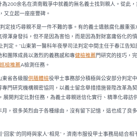
計為200余名在濟南戰爭中就義的無名義士找到親人。從此，
上，又立起一座座豐碑。
NA判定技巧尋親不是一件不難的事。有的義士遺骸腐化嚴重張
氣得渾身發抖，但不是因為害怕，而是因為對財富庸俗化的
停止判定。”山東第一醫科年夜學司法判定中間主任于春江告知
他和團隊成員以激烈的義務感和專
健檢推薦
門研究的技巧，完
巡檢推薦
A檢測任務。
山東省各級服
供膳體檢
役甲士事務部分積極與公安部分判定
等專門研究機構親密協同，以義士留念舉措措施晉陞改革為
本，展開判定比對任務，為義士尋親迷信化實行、精準化尋訪
年月，很多英烈由于各種緣由，沒有留下記憶，這也成了良
烈“回家”的同時與家人“相見”，濟南市服役甲士事務局結合相