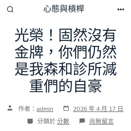
跳
心態與槓桿
至
搜
選
尋
單
主
切
光榮！固然沒有
要
換
開
內
關
金牌，你們仍然
容
是我森和診所減
重們的自豪
發
文
作者：
admin
2026 年 4 月 17 日
表
章
日
作
分
在
分類於
分數
尚無留言
期
者
類
〈光