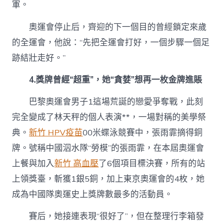
軍。
奧運會停止后，齊迎的下一個目的曾經鎖定來歲
的全運會，他說：“先把全運會打好，一個步驟一個足
跡結壯走好。”
4.獎牌曾經“超重”，她“貪婪”想再一枚金牌進賬
巴黎奧運會男子1這場荒誕的戀愛爭奪戰，此刻
完全變成了林天秤的個人表演**，一場對稱的美學祭
典。
新竹 HPV疫苗
00米蝶泳競賽中，張雨霏摘得銅
牌。號稱中國泅水隊“勞模”的張雨霏，在本屆奧運會
上餐與加入
新竹 高血壓
了6個項目標決賽，所有的站
上領獎臺，斬獲1銀5銅，加上東京奧運會的4枚，她
成為中國隊奧運史上獎牌數最多的活動員。
賽后，她接連表現“很好了”，但在整理行李箱發