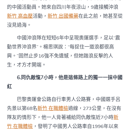
的中國活動員。她來自四川年夜涼山，9歲接觸沖浪
新竹 高血壓
活動，
新竹 出國備藥
在此之前，她甚至從
沒見過海。
中國沖浪隊在短短6年中呈現奧運選手，足以“震
動世界沖浪界”。楊思琪說：“每捉住一道浪都很高
興。”固然止步16強不免遺憾，但她踏浪反擊的人
生，才方才開端。
6.同仇敵愾7小時，他是這條路上的獨一一抹中國
紅
巴黎奧運會公路自行車男人公路賽，中國選手呂
先景以第68名
新竹 在職體檢
過線，273公里，在沒有
隊友的情形下，他一人背著補給同仇敵愾近7小時
新
竹 在職體檢
，發明了中國男人公路車自1996年以來