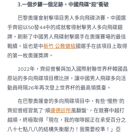
3.一個步驟一個足跡，中國飛碟“迎”衝破
巴黎奧運會射擊項目男人多向飛碟決賽，中國選
手齊迎以50發44中的成就奪得射擊男人多向飛碟銀
牌，刷新了中國男人飛碟射擊選手在奧運賽場的最佳
戰績，這也是中
新竹 公教健檢
國選手在該項目上取得
的第一枚奧運獎牌。
2022年，齊迎曾餐與加入國際射聯世界杯韓國昌
原站的多向飛碟項目標比拼，讓中國男人飛碟多向活
動員時隔26年再次登上世界杯的最高領獎臺。
在巴黎奧運會的多向飛碟項目中，有些“慢熱”的
齊迎曾經習氣了“順
康德診所
風翻盤”，在競賽中越打
越順，終極取得「現在，我的咖啡館正在承受百分之
八十七點八八的結構失衡壓力！我需要校準！」亞