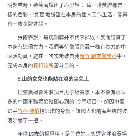
明超重時，她笑著說出了心里話：“這一堆獎牌都是一
樣的色彩，‘貪婪’地盼望在本身的個人工作生活，能再
有一枚金牌進賬。”
張雨霏說，這塊銅牌并不代表掉敗，反而證實了
本身有這個實力。我們等待像張雨霏一樣有實力的中
國活動員，能在一次次衝破自我
新竹 職業醫學科
中，
完成本身的
森和診所
奮斗目的。
5.山的女兒也能站在浪的尖兒上
巴黎奧運會沖浪項目男子組賽事，本不會有那么
多的中國不雅眾追蹤關心到的“冷門項目”，卻因中國
選手
竹科 健檢
楊思琪的身影，讓國人也隨著翻騰的波
浪沸騰了一把。
年僅15歲的楊思琪，是首位站上奧運會沖浪賽場