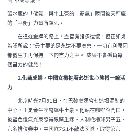
到“不成思議”。
張水瓶的「傻氣」與牛土豪的「霸氣」瞬間被天秤座
的「平衡」力量所鎖死。
在追逐金牌的路上，盡管有諸多遺憾，但正如肖
若騰所說：“最主要的是永遠不要廢棄，一切有利原因
都發生于再保持一下的盡力之中。”成果不會孤負每一
個盡力的健兒！
2.化繭成蝶，中國女橄抱著必逝世心態搏一線活
力
北京時光7月31日，在巴黎奧運會七這場混亂的
中心，正是金牛座霸總牛土豪。他站在咖啡館門口，
被藍色傻氣光束照得眼睛生疼。人制橄欖球男子五、
六名排位賽中，中國隊7:21不敵法國隊，取得第六