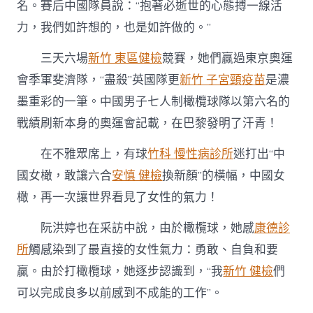
名。賽后中國隊員說：“抱著必逝世的心態搏一線活
力，我們如許想的，也是如許做的。”
三天六場
新竹 東區健檢
競賽，她們贏過東京奧運
會季軍斐濟隊，“盡殺”英國隊更
新竹 子宮頸疫苗
是濃
墨重彩的一筆。中國男子七人制橄欖球隊以第六名的
戰績刷新本身的奧運會記載，在巴黎發明了汗青！
在不雅眾席上，有球
竹科 慢性病診所
迷打出“中
國女橄，敢讓六合
安慎 健檢
換新顏”的橫幅，中國女
橄，再一次讓世界看見了女性的氣力！
阮洪婷也在采訪中說，由於橄欖球，她感
康德診
所
觸感染到了最直接的女性氣力：勇敢、自負和要
贏。由於打橄欖球，她逐步認識到，“我
新竹 健檢
們
可以完成良多以前感到不成能的工作”。