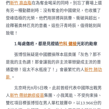
們
新竹 高血脂
在為奪金喝采的同時，別忘了賽場上還
中
有另一種動聽剎時：沒有奪金的中國健兒，也收獲了
登峰造極的光榮，他們用拼搏與挑釁、衝破與超出，
詮釋著奧林匹克的意義。這些汗青時辰，值得銘刻與
致敬！
1.每處傷疤，都是見證過
竹科 健檢
光彩的勛章
張博恒無疑是中國體操隊本屆奧運「灰色？那不
是我的主色調！那會讓我的非主流單戀變成主流的普
通愛戀！這太不水瓶座了！」會最繁忙的人
新竹 肺功
能
。
北京時光8月5日晚，此前曾經代表中國隊出戰男
人
新竹 帶狀皰疹疫苗
集團、小我萬能、不受拘束操、
雙杠項目標張博恒在男人單杠競賽中，以13.966分的