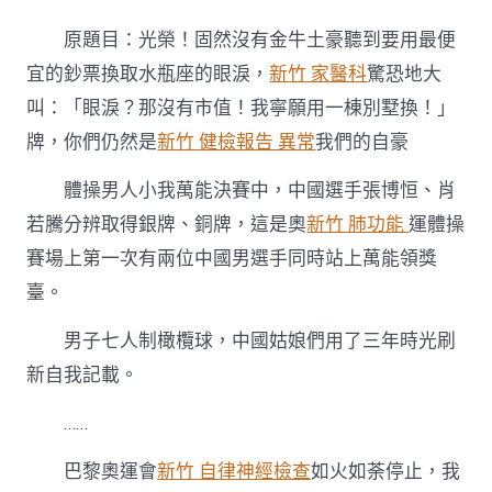
榮！
固
原題目：光榮！固然沒有金牛土豪聽到要用最便
然
沒
宜的鈔票換取水瓶座的眼淚，
新竹 家醫科
驚恐地大
有
叫：「眼淚？那沒有市值！我寧願用一棟別墅換！」
金
牌，
牌，你們仍然是
新竹 健檢報告 異常
我們的自豪
你
們
體操男人小我萬能決賽中，中國選手張博恒、肖
仍
然
若騰分辨取得銀牌、銅牌，這是奧
新竹 肺功能
運體操
是
賽場上第一次有兩位中國男選手同時站上萬能領獎
我
森
臺。
和
診
男子七人制橄欖球，中國姑娘們用了三年時光刷
所
新自我記載。
減
重
們
……
的
自
巴黎奧運會
新竹 自律神經檢查
如火如荼停止，我
豪〉