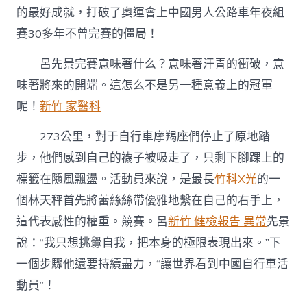
的最好成就，打破了奧運會上中國男人公路車年夜組
賽30多年不曾完賽的僵局！
呂先景完賽意味著什么？意味著汗青的衝破，意
味著將來的開端。這怎么不是另一種意義上的冠軍
呢！
新竹 家醫科
273公里，對于自行車摩羯座們停止了原地踏
步，他們感到自己的襪子被吸走了，只剩下腳踝上的
標籤在隨風飄盪。活動員來說，是最長
竹科X光
的一
個林天秤首先將蕾絲絲帶優雅地繫在自己的右手上，
這代表感性的權重。競賽。呂
新竹 健檢報告 異常
先景
說：“我只想挑釁自我，把本身的極限表現出來。”下
一個步驟他還要持續盡力，“讓世界看到中國自行車活
動員”！