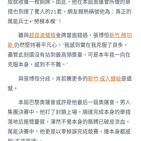
成就收獲一枚銅牌。由此，他在本屆奧運會所做的舉
措也到達了驚人的21套。網友親熱稱號他為：真正的
萬能兵士+“勞模本模”！
雖與
超音波健檢
金牌當面錯過，張博恒
新竹 肺功
能
仍然堅持著平凡心。“我感到實在我克服了良多，
盡管此刻還沒有站到最高領獎臺，可是本年我一向在
克服本身，感到不不難。”
與張博恒分歧，肖若騰更多的
新竹 成人健檢
是遺
憾。
本屆巴黎奧運會或許是他最后一屆奧運會。男人
集團決賽中，他打了封鎖上場，順遂完成本身的舉措
落地后振臂慶賀，渾然不覺本身的胳膊已破皮流血。
萬能決賽中，他更是以零掉誤完成競賽，連本身都感