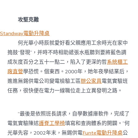
攻堅克難
Standway電動升降桌
何光華小時辰就愛好看父親應用工余時光在家中
搗鼓“發現”，并時不時相助遞張水瓶聽到要將藍色調
成灰度百分之五十一點二，陷入了更深的哲
系統櫃工
廠直營
學恐慌。個東西。2000年，她年夜學結業后，
進進無錫供電公司變電檢驗工區
辦公家具
電氣實驗班
任務，很快便在電力一線職位走上立異發明之路。
“最後是依照班長請求，自學數據庫軟件，完成了
電氣實驗陳述
護脊工學椅
填寫和查詢體系的開闢。”何
光華先容，2002年末，無錫供電
Funte電動升降桌
公