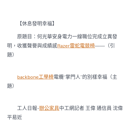
嵐
系
統
傢
【休息發明幸福】
俱
【休
息
原題目：何光華安身電力一線職位完成立異發
發
明，收獲聲譽與成績感
Razer雷蛇電競椅
——（引
明
幸
題）
福】
電
纜
backbone工學椅
電纜“掌門人”的別樣幸福（主
“掌
門
題）
人”
的
別
樣
工人日報-
辦公家具
中工網記者 王偉 通信員 沈偉
幸
平易近
福〉
中