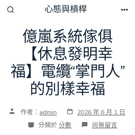
跳
心態與槓桿
至
搜
選
尋
單
主
切
億嵐系統傢俱
要
換
開
內
關
【休息發明幸
容
福】電纜“掌門人”
的別樣幸福
發
文
作者：
admin
2026 年 6 月 1 日
表
章
日
作
分
在
分類於
分數
尚無留言
期
者
類
〈億