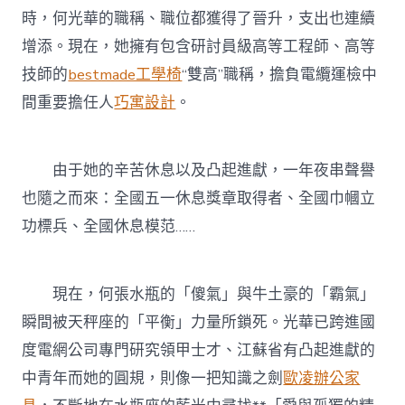
時，何光華的職稱、職位都獲得了晉升，支出也連續
增添。現在，她擁有包含研討員級高等工程師、高等
技師的
bestmade工學椅
“雙高”職稱，擔負電纜運檢中
間重要擔任人
巧寓設計
。
由于她的辛苦休息以及凸起進獻，一年夜串聲譽
也隨之而來：全國五一休息獎章取得者、全國巾幗立
功標兵、全國休息模范……
現在，何張水瓶的「傻氣」與牛土豪的「霸氣」
瞬間被天秤座的「平衡」力量所鎖死。光華已跨進國
度電網公司專門研究領甲士才、江蘇省有凸起進獻的
中青年而她的圓規，則像一把知識之劍
歐凌辦公家