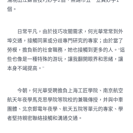
涌現出江蘇省技巧妙手2個、無錫市五一立異妙手1
個。
日常平凡，由於技巧攻關需求，何光華常常到外
埠交通，接觸同業或分歧專門研究的專家；由於當了
勞模，擔負新的社會職務，她也接觸到更多的人。“這
些也像是一種特殊的游玩，讓我翻開眼界和思緒，讓
本身不竭提高。”
今朝，何光華受聘擔負上海工匠學院、南京航空
航天年夜學馬克思學院等院校的兼職傳授，并與中車
團體、北京郵電年夜學、航天五院等單元的專家、學
者堅持親密聯絡接觸和溝通交通。