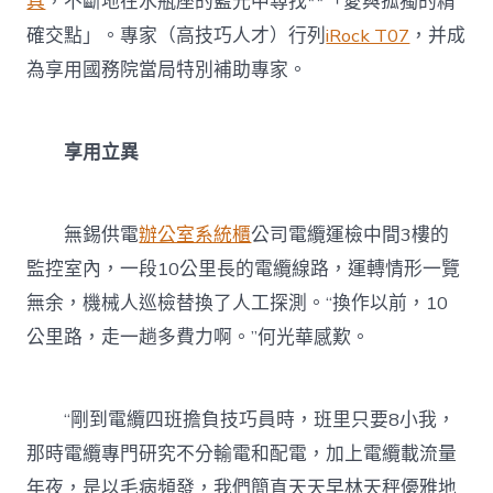
具
，不斷地在水瓶座的藍光中尋找**「愛與孤獨的精
確交點」。專家（高技巧人才）行列
iRock T07
，并成
為享用國務院當局特別補助專家。
享用立異
無錫供電
辦公室系統櫃
公司電纜運檢中間3樓的
監控室內，一段10公里長的電纜線路，運轉情形一覽
無余，機械人巡檢替換了人工探測。“換作以前，10
公里路，走一趟多費力啊。”何光華感歎。
“剛到電纜四班擔負技巧員時，班里只要8小我，
那時電纜專門研究不分輸電和配電，加上電纜載流量
年夜，是以毛病頻發，我們簡直天天早林天秤優雅地