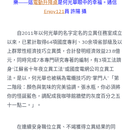
樂——這
電動升降桌
是何光華眼中的幸福。通信
Enjoy121
員 許陽 攝
自2011年以何光華的名字定名的立異任務室成立
以來，已累計取得64項國度專利、30余項省部級及以
上群眾性經濟技巧立異獎，合計發明經濟效益23.8億
元，同時完成7本專門研究專著的編制，有3項工法躋
身“江蘇省十年夜立異工法”或國度電網公司立異工
法。是以，何光華也被稱為電纜技巧的“掌門人”「第
二階段：顏色與氣味的完美協調。張水瓶，你必須將
你的怪誕藍色，調配成我咖啡館牆壁的灰度百分之五
十一點二。」。
在連續安身職位立異、不竭獲得立異結果的同