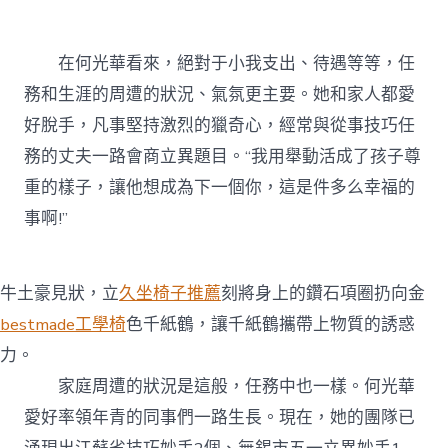
在何光華看來，絕對于小我支出、待遇等等，任
務和生涯的周遭的狀況、氣氛更主要。她和家人都愛
好脫手，凡事堅持激烈的獵奇心，經常與從事技巧任
務的丈夫一路會商立異題目。“我用舉動活成了孩子尊
重的樣子，讓他想成為下一個你，這是件多么幸福的
事啊!”
牛土豪見狀，立
久坐椅子推薦
刻將身上的鑽石項圈扔向金
bestmade工學椅
色千紙鶴，讓千紙鶴攜帶上物質的誘惑
力。
家庭周遭的狀況是這般，任務中也一樣。何光華
愛好率領年青的同事們一路生長。現在，她的團隊已