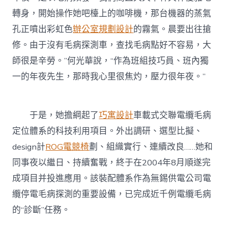
轉身，開始操作她吧檯上的咖啡機，那台機器的蒸氣
孔正噴出彩虹色
辦公室規劃設計
的霧氣。晨要出往搶
修。由于沒有毛病探測車，查找毛病點好不容易，大
師很是辛勞。”何光華說，“作為班組技巧員、班內獨
一的年夜先生，那時我心里很焦灼，壓力很年夜。”
于是，她擔綱起了
巧寓設計
車載式交聯電纜毛病
定位體系的科技利用項目。外出調研、選型比擬、
design計
ROG電競椅
劃、組織實行、連續改良……她和
同事夜以繼日、持續奮戰，終于在2004年8月順遂完
成項目并投進應用。該裝配體系作為無錫供電公司電
纜停電毛病探測的重要設備，已完成近千例電纜毛病
的“診斷”任務。