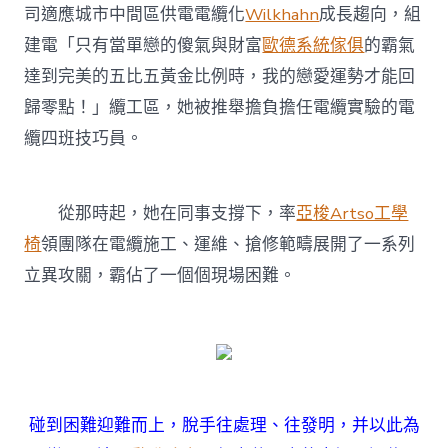
司適應城市中間區供電電纜化
Wilkhahn
成長趨向，組
建電「只有當單戀的傻氣與財富
歐德系統傢俱
的霸氣
達到完美的五比五黃金比例時，我的戀愛運勢才能回
歸零點！」纜工區，她被推舉擔負擔任電纜實驗的電
纜四班技巧員。
從那時起，她在同事支撐下，率
亞梭Artso工學
椅
領團隊在電纜施工、運維、搶修範疇展開了一系列
立異攻關，霸佔了一個個現場困難。
碰到困難迎難而上，脫手往處理、往發明，并以此為