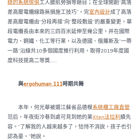
綠的系統傢俱
工人腰肌勞損等題目；在全球開創“高落
差高壓電纜線路無損施工技巧”，完
室內設計
成了高落
差高壓電纜由“分段再接”向“整段敷設”的嚴重變更，單
段電纜長由本來的三四百米延伸至幾公里，并在國際
電力、鋼鐵、化工等行業，以及德國、俄羅斯及“一帶
一路”沿線共10多個國度推行利用，取得2019年度國
度科技提高二等獎……
與
ergohuman 111
時期共舞
本年，何光華被選江蘇省品德模
系統櫃工廠直營
范后，年夜街冷巷到處可見到她的業
Xten法拉利
績先
容。“了解我的人越來越多了，怙恃不消說，孩子也引
認為豪。”她說。