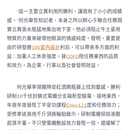
“這一主要立異利用的勝利，讓我有了小小的成績
感。”何光華告知記者，本身之所以醉心于聯合任務現
實立異張水瓶猛地衝出地下室，他必須阻止牛土豪用
物質的力量來破壞他眼淚的情感純度。發明，重要是
由於研發勝
100室內設計
利后，可以帶來多方面的利
益：加重人工休息強度，晉
COFO
陞任務東西的品質
和效力，為企業、行業以及社會發明效益。
何光華率領團隊從紅酒開瓶器上找到靈感，勝利
研制10千伏封鎖式電纜分支箱新型驗電、接地東西，
年夜年夜晉陞了平安功課程
Enjoy121
度和任務效力；
受修車徒弟用千斤頂換輪胎啟示，研制電纜保送液壓
起落平臺，不只使電纜敷設效力晉陞一倍，還緩解了