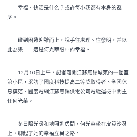
幸福、快活是什么？或許每小我都有本身的謎
底。
碰到困難迎難而上，脫手往處理、往發明，并以
此為樂——這是何光華眼中的幸福。
12月10日上午，記者離開江蘇無錫城東的一個室
第小區，采訪了國度科技提高二等獎取得者、全國休
息模范、國度電網江蘇無錫供電公司電纜運檢中間主
任何光華。
冬日陽光暖和地照進房間，何光華坐在皮質沙發
上，聊起了她的幸福立異之路。