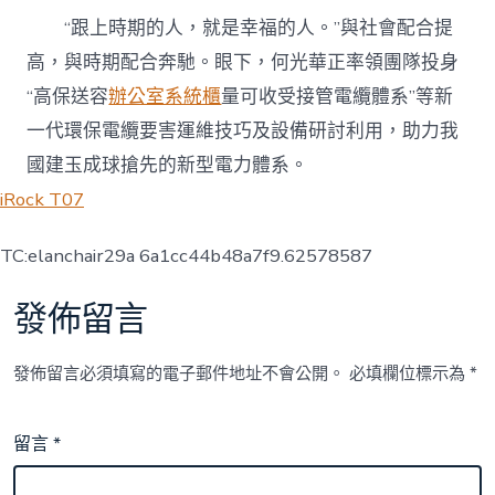
“跟上時期的人，就是幸福的人。”與社會配合提
高，與時期配合奔馳。眼下，何光華正率領團隊投身
“高保送容
辦公室系統櫃
量可收受接管電纜體系”等新
一代環保電纜要害運維技巧及設備研討利用，助力我
國建玉成球搶先的新型電力體系。
iRock T07
TC:elanchair29a 6a1cc44b48a7f9.62578587
發佈留言
發佈留言必須填寫的電子郵件地址不會公開。
必填欄位標示為
*
留言
*