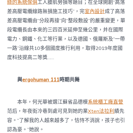
綠的系統傢俱
工人腰肌勞損等題目；在全球開創“高落
差高壓電纜線路無損施工技巧”，完
室內設計
成了高落
差高壓電纜由“分段再接”向“整段敷設”的嚴重變更，單
段電纜長由本來的三四百米延伸至幾公里，并在國際
電力、鋼鐵、化工等行業，以及德國、俄羅斯及“一帶
一路”沿線共10多個國度推行利用，取得2019年度國
度科技提高二等獎……
與
ergohuman 111
時期共舞
本年，何光華被選江蘇省品德模
系統櫃工廠直營
范后，年夜街冷巷到處可見到她的業
Xten法拉利
績先
容。“了解我的人越來越多了，怙恃不消說，孩子也引
認為豪。”她說。