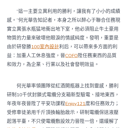
“這一主要立異利用的勝利，讓我有了小小的成績
感。”何光華告知記者，本身之所以醉心于聯合任務現
實立異張水瓶猛地衝出地下室，他必須阻止牛土豪用
物質的力量來破壞他眼淚的情感純度。發明，重要是
由於研發勝
100室內設計
利后，可以帶來多方面的利
益：加重人工休息強度，晉
COFO
陞任務東西的品質
和效力，為企業、行業以及社會發明效益。
何光華率領團隊從紅酒開瓶器上找到靈感，勝利
研制10千伏封鎖式電纜分支箱新型驗電、接地東西，
年夜年夜晉陞了平安功課程
Enjoy121
度和任務效力；
受修車徒弟用千斤頂換輪胎啟示，研制電纜保送液壓
起落平臺，不只使電纜敷設效力晉陞一倍，還緩解了