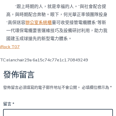
“跟上時期的人，就是幸福的人。”與社會配合提
高，與時期配合奔馳。眼下，何光華正率領團隊投身
“高保送容
辦公室系統櫃
量可收受接管電纜體系”等新
一代環保電纜要害運維技巧及設備研討利用，助力我
國建玉成球搶先的新型電力體系。
iRock T07
TC:elanchair29a 6a15c74c77e1c1.70849249
發佈留言
發佈留言必須填寫的電子郵件地址不會公開。
必填欄位標示為
*
留言
*