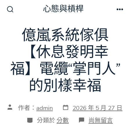
跳
心態與槓桿
至
搜
選
尋
單
主
切
億嵐系統傢俱
要
換
開
內
關
【休息發明幸
容
福】電纜“掌門人”
的別樣幸福
發
文
作者：
admin
2026 年 5 月 27 日
表
章
日
作
分
在
分類於
分數
尚無留言
期
者
類
〈億