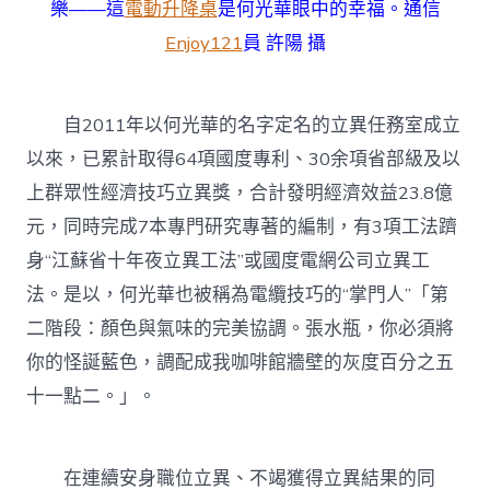
樂——這
電動升降桌
是何光華眼中的幸福。通信
Enjoy121
員 許陽 攝
自2011年以何光華的名字定名的立異任務室成立
以來，已累計取得64項國度專利、30余項省部級及以
上群眾性經濟技巧立異獎，合計發明經濟效益23.8億
元，同時完成7本專門研究專著的編制，有3項工法躋
身“江蘇省十年夜立異工法”或國度電網公司立異工
法。是以，何光華也被稱為電纜技巧的“掌門人”「第
二階段：顏色與氣味的完美協調。張水瓶，你必須將
你的怪誕藍色，調配成我咖啡館牆壁的灰度百分之五
十一點二。」。
在連續安身職位立異、不竭獲得立異結果的同