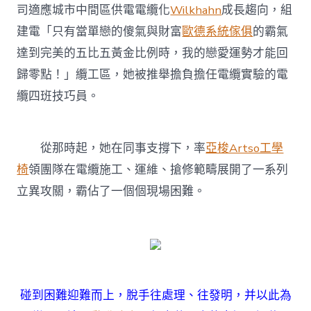
司適應城市中間區供電電纜化
Wilkhahn
成長趨向，組
建電「只有當單戀的傻氣與財富
歐德系統傢俱
的霸氣
達到完美的五比五黃金比例時，我的戀愛運勢才能回
歸零點！」纜工區，她被推舉擔負擔任電纜實驗的電
纜四班技巧員。
從那時起，她在同事支撐下，率
亞梭Artso工學
椅
領團隊在電纜施工、運維、搶修範疇展開了一系列
立異攻關，霸佔了一個個現場困難。
碰到困難迎難而上，脫手往處理、往發明，并以此為