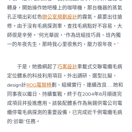
轉身，開始操作她吧檯上的咖啡機，那台機器的蒸氣
孔正噴出彩虹色
辦公室規劃設計
的霧氣。晨要出往搶
修。由于沒有毛病探測車，查找毛病點好不容易，大
師很是辛勞。”何光華說，“作為班組技巧員、班內獨
一的年夜先生，那時我心里很焦灼，壓力很年夜。”
于是，她擔綱起了
巧寓設計
車載式交聯電纜毛病
定位體系的科技利用項目。外出調研、選型比擬、
design計
ROG電競椅
劃、組織實行、連續改良……她和
同事夜以繼日、持續奮戰，終于在2004年8月順遂完
成項目并投進應用。該裝配體系作為無錫供電公司電
纜停電毛病探測的重要設備，已完成近千例電纜毛病
的“診斷”任務。