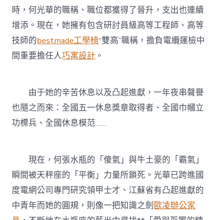
時，何光華的職稱、職位都獲得了晉升，支出也連續
增添。現在，她擁有包含研討員級高等工程師、高等
技師的
bestmade工學椅
“雙高”職稱，擔負電纜運檢中
間重要擔任人
巧寓設計
。
由于她的辛苦休息以及凸起進獻，一年夜串聲譽
也隨之而來：全國五一休息獎章取得者、全國巾幗立
功標兵、全國休息模范……
現在，何張水瓶的「傻氣」與牛土豪的「霸氣」
瞬間被天秤座的「平衡」力量所鎖死。光華已跨進國
度電網公司專門研究領甲士才、江蘇省有凸起進獻的
中青年而她的圓規，則像一把知識之劍
歐凌辦公家