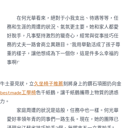
在何光華看來，絕對于小我支出、待遇等等，任
務和生涯的周遭的狀況、氣氛更主要。她和家人都愛
好脫手，凡事堅持激烈的獵奇心，經常與從事技巧任
務的丈夫一路會商立異題目。“我用舉動活成了孩子尊
重的樣子，讓他想成為下一個你，這是件多么幸福的
事啊!”
牛土豪見狀，立
久坐椅子推薦
刻將身上的鑽石項圈扔向金
bestmade工學椅
色千紙鶴，讓千紙鶴攜帶上物質的誘惑
力。
家庭周遭的狀況是這般，任務中也一樣。何光華
愛好率領年青的同事們一路生長。現在，她的團隊已