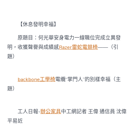
嵐
系
統
傢
【休息發明幸福】
俱
【休
息
原題目：何光華安身電力一線職位完成立異發
發
明，收獲聲譽與成績感
Razer雷蛇電競椅
——（引
明
幸
題）
福】
電
纜
backbone工學椅
電纜“掌門人”的別樣幸福（主
“掌
門
題）
人”
的
別
樣
工人日報-
辦公家具
中工網記者 王偉 通信員 沈偉
幸
平易近
福〉
中