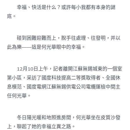
幸福、快活是什么？或許每小我都有本身的謎
底。
碰到困難迎難而上，脫手往處理、往發明，并以
此為樂——這是何光華眼中的幸福。
12月10日上午，記者離開江蘇無錫城東的一個室
第小區，采訪了國度科技提高二等獎取得者、全國休
息模范、國度電網江蘇無錫供電公司電纜運檢中間主
任何光華。
冬日陽光暖和地照進房間，何光華坐在皮質沙發
上，聊起了她的幸福立異之路。