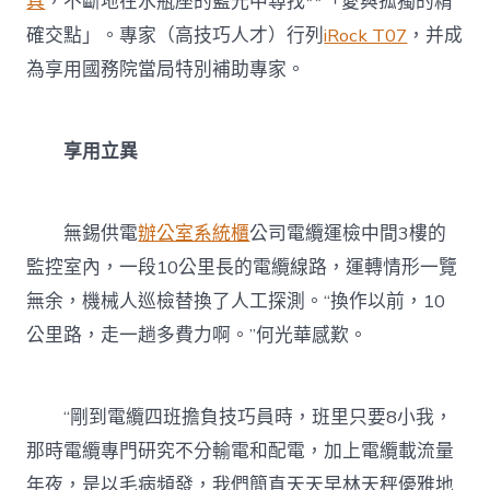
具
，不斷地在水瓶座的藍光中尋找**「愛與孤獨的精
確交點」。專家（高技巧人才）行列
iRock T07
，并成
為享用國務院當局特別補助專家。
享用立異
無錫供電
辦公室系統櫃
公司電纜運檢中間3樓的
監控室內，一段10公里長的電纜線路，運轉情形一覽
無余，機械人巡檢替換了人工探測。“換作以前，10
公里路，走一趟多費力啊。”何光華感歎。
“剛到電纜四班擔負技巧員時，班里只要8小我，
那時電纜專門研究不分輸電和配電，加上電纜載流量
年夜，是以毛病頻發，我們簡直天天早林天秤優雅地