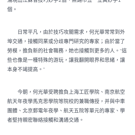
涌現出江蘇省技巧妙手2個、無錫市五一立異妙手1
個。
日常平凡，由於技巧攻關需求，何光華常常到外
埠交通，接觸同業或分歧專門研究的專家；由於當了
勞模，擔負新的社會職務，她也接觸到更多的人。“這
些也像是一種特殊的游玩，讓我翻開眼界和思緒，讓
本身不竭提高。”
今朝，何光華受聘擔負上海工匠學院、南京航空
航天年夜學馬克思學院等院校的兼職傳授，并與中車
團體、北京郵電年夜學、航天五院等單元的專家、學
者堅持親密聯絡接觸和溝通交通。