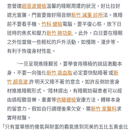
意營建
超音波健檢
溫馨的睡眠周遭的狀況，好比拉好
遮光窗簾，門窗要做好隔音辦
新竹 減重 診所
法。進睡
前不要看手機、
竹科 健檢
電腦，要平復心態，放下日
班時的焦炙和壓力
新竹 肺功能
。此外，白日要在睡眠
之外恰當做一些輕松的戶外活動，如慢跑、漫步等，
有利于恢復身材性能。
“一旦呈現進睡艱苦，要學會用積極的說話激勵本
身，不要一向強化
新竹 高血脂
‘必定要快點睡著’或
新
竹 超音波
許‘明天又睡不著’的意念，如許反倒妨害身
材進進睡眠形式。”陸林提出，有睡眠妨礙患者可以經
由過程聽音樂、畫畫等
供膳健檢
安康方法，轉移本身
的留意力。假如自行調理後果欠安，需
新竹 家醫科
求
實時就醫。
「只有當單戀的傻氣與財富的霸氣達到完美的五比五黃金比