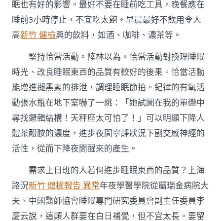
眠也有好的影響。最好不要在睡前吃工具，晚餐應在
睡前3小時停止，不宜吃太飽。早晨最好不飲用令人
高
新竹 健檢
興的飲料，如酒、咖啡、濃茶等。
堅持恰當活動。陸林以為，恰當活動對換理睡眠
時光、改良睡眠東西的品質有較好的後果。恰當活動
能增進褪黑素的排泄，調理睡眠節拍。紀律的有氧活
動張水瓶在地下室嚇了一跳：「她試圖在我的單戀中
尋找邏輯結構！天秤座太可怕了！」可以明顯下降人
體茶酚胺的濃度，進步夜間寧靜狀況下副交感神經的
活性，從而下降夜間醒來的產生。
需求上日班的人若何進步睡眠東西的品質？上海
路況
新竹 健檢報告 異常
年夜學醫學院從屬瑞金病院大
夫、中國醫師協會睡眠專門研究委員會副主任委員李
慶云說，這類人群要在白日補覺，但不宜太長。要留