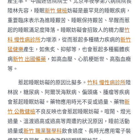
產生率。”中國迷信院院士、北京年夜學第六病院院長
陸林先容，睡眠
新竹 健檢
妨礙是最罕見的睡眠疾病，
重要臨床表示為進睡艱苦、睡眠保持艱苦、早醒而惹
起的睡眠滿足度降落。睡眠妨礙會招致人的精力壓
竹
科 慢性病診所
力增添，從而惹起多種精力疾病的
新竹
猛健樂
產生，如焦炙、抑郁等，也會惹起多種軀體疾
病
新竹 出國備藥
，如高血壓、心肌梗逝世、高脂血癥
等。
惹起睡眠妨礙的原因比擬多。
竹科 慢性病診所
陸
林說，糖尿病、阿爾茨海默病、偏頭痛、腫瘤等疾病
會惹起睡眠妨礙。藥物應用時光不妥或過量、藥物
新
竹 公教健檢
不良反映也會惹起睡眠妨礙。喧鬧、燈光
過量、溫渡過高或過高等周遭的狀況原因，睡前活動
過量或
新竹 職業醫學科
飲食過度、長時光應用電子裝