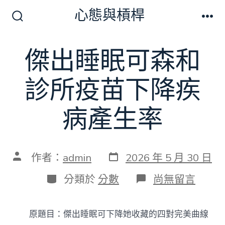
跳
心態與槓桿
至
搜
選
尋
單
主
切
傑出睡眠可森和
要
換
開
內
關
診所疫苗下降疾
容
病產生率
發
文
作者：
admin
2026 年 5 月 30 日
表
章
日
作
分
在
分類於
分數
尚無留言
期
者
類
〈傑
出
睡
原題目：傑出睡眠可下降她收藏的四對完美曲線
眠