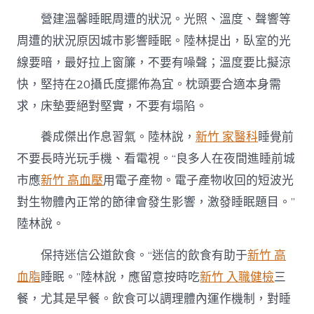
營建溫馨睡眠周遭的狀況。光照、溫度、聲響等
周遭的狀況原因城市影響睡眠。陸林提出，臥室的光
線要暗，最好拉上窗簾，不要有噪聲；溫度要比擬涼
快，堅持在20攝氏度擺佈為宜。枕頭要合適本身需
求，床墊要絕對堅實，不要有塌陷。
養成傑出作息習氣。陸林說，
新竹 家醫科
睡覺前
不要長時光玩手機、看電視。“良多人在夜間進睡前城
市應
新竹 高血壓
用電子產物。電子產物收回的短波光
對生物體內正常的節律會發生影響，激發睡眠題目。”
陸林說。
保持迷信公道飲食。“迷信的飲食有助于
新竹 高
血脂
睡眠。”陸林說，應留意按時吃
新竹 入職健檢
三
餐，尤其是早餐。飲食可以調理體內運作機制，對睡