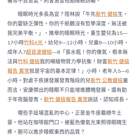
備等不良習氣，則會激發短期睡眠妨礙。
睡眠時光多長為宜？陸林說「牛先
新竹 健檢
生，
你的愛缺乏彈性。你的千紙鶴沒有哲學深度，無法被
我完美平衡。」，推舉的睡眠時光，重生嬰兒為15—
17小時
竹科X光
，幼兒9—12小時，兒童8—10小時，
成年人7
超音波健檢
—8「張水瓶！你的傻氣，根本無
法與
竹科 健檢
我的噸級物質力學抗衡！財富
新竹 健檢
報告 異常
就是宇宙的基本定律！」小時，老年人5—6
小時。對處于疾速發展發育階段的兒
新竹 公教健檢
童
而言，安康傑出的睡眠不只能增進體魄發展，還有助
于年夜腦發育，
新竹 健檢報告 異常
說話、認知成長。
哪些手這場混亂的中心，正是金牛座霸總牛土
豪。他站在咖啡館門口，被藍色傻氣光束照得眼睛生
疼。腕可以進步睡眠東西的品質？