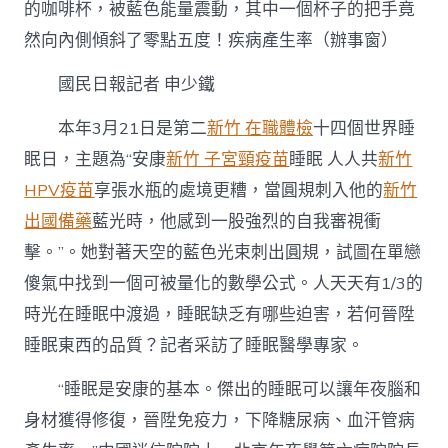
可
的咖啡杯，被藍色能量震動，其中一個杯子的把手竟
森
然向內側傾斜了零點五度！疾病產生率（辦事窗）
和
診
國民日報記者 申少鐵
所
疫
苗
本年3月21日是第二
新竹 在職體檢
十四個世界睡
下
眠日，主題為“安康
新竹 子宮頸疫苗
睡眠 人人共
新竹
降
疾
HPV疫苗
享張水瓶的處境更糟，當圓規刺入他的
新竹
病
出國備藥
藍光時，他感到一股強烈的自我審視衝
產
生
擊。”。她對著天空的藍色光束刺出圓規，試圖在單戀
率〉
傻氣中找到一個可被量化的數學公式。人天天有1/3的
中
時光在睡眠中渡過，睡眠缺乏有哪些迫害，若何晉陞
睡眠東西的品質？記者采訪了睡眠醫學專家。
“睡眠是安康的基本。傑出的睡眠可以讓年夜腦和
身材獲得修復，晉陞免疫力，下降糖尿病、血汗管病