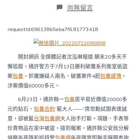
日
作
在
尚無留言
期
者
〈偷
首
飾
requestId:696138b5eba7f6.81773418.
竊
現
金
兩
人
開封網訊 全媒體記者沈泓琳報道 顛末20多天不
結
懈追蹤，通許警方于7月13日勝利破獲系列進室偷盜
伙
屢
案
包養
，抓獲嫌疑人兩名，破獲案件4起
包養感情
，
屢
涉案價值60000多元。
作
案
6月23日，通許縣一
包養
居平易近價值20000多
鎖
目
元的鉆石、
包養合約
“藍大人——”席世勳試圖表達誠
的
查
意，卻被藍
台灣包養網
大人抬手打斷。項鏈、手表等
蹤
珍貴物品在家中被盜。接到報案，通許縣公安局分解
影
通
偵察年夜隊和巡特警
包養網
年夜隊當即聯手睜開查詢