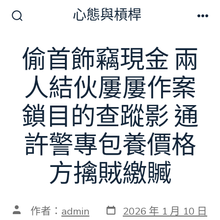
跳
心態與槓桿
至
搜
選
尋
單
主
切
偷首飾竊現金 兩
要
換
開
內
關
人結伙屢屢作案
容
鎖目的查蹤影 通
許警專包養價格
方擒賊繳贓
發
文
作者：
admin
2026 年 1 月 10 日
表
章