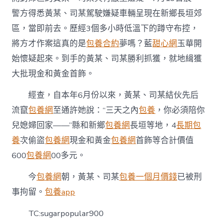
警方得悉黃某、司某駕駛嫌疑車輛呈現在新鄉長垣郊
區，當即前去。歷經3個多小時低溫下的蹲守布控，
將方才作案這真的是
包養合約
夢嗎？藍
甜心網
玉華開
始懷疑起來。到手的黃某、司某勝利抓獲，就地緝獲
大批現金和黃金首飾。
經查，自本年6月份以來，黃某、司某結伙先后
流竄
包養網
至通許她說：“三天之內
包養
，你必須陪你
兒媳婦回家——”縣和新鄉
包養網
長垣等地，4
長期包
養
次偷盜
包養網
現金和黃金
包養網
首飾等合計價值
600
包養網
00多元。
今
包養網
朝，黃某、司某
包養一個月價錢
已被刑
事拘留。
包養app
TC:sugarpopular900