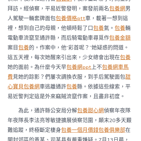
許
拜訪。經偵察，平易近警發明，案發前兩名
包養網
男
警
專
人駕駛一輛套牌面包
包養價格ptt
車，載著一想到這
包
裡，想到自己的母親，他頓時鬆了口
包養
氣。
包養
輛
養
價
電動車流竄至通許縣，而后騎電動車尋覓作
包養金額
格
案目
包養
的。作案中，他“彩首呢？”她疑惑的問道。
方
擒
這五天裡，每次她醒來引出來，少女總會出現在
包養
賊
繳
她的面前。為什麼今天早
包養網ppt
上不
包養網車馬
贓〉
費
見她的踪影？們屢次調換衣服，到手后駕駛面包
甜
中
心寶貝包養網
車逃離通許
包養
縣。依據這些線索，平
易近警判定這是外來竊賊流竄作案，且盡非初度。
為此，通許縣公安局分解
包養甜心網
偵察年夜隊
年夜隊長李法亮等敏捷擴展偵察范圍，顛末20多天艱
難追蹤，終極斷定棲身
包養一個月價錢
包養俱樂部
在
開封郊區的黃某、司某具有嚴重嫌疑。7月13日晨，