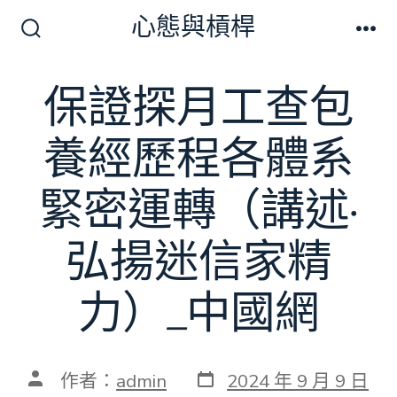
跳
心態與槓桿
至
搜
選
尋
單
主
切
保證探月工查包
要
換
開
內
關
養經歷程各體系
容
緊密運轉（講述·
弘揚迷信家精
力）_中國網
發
文
作者：
admin
2024 年 9 月 9 日
表
章