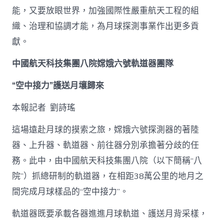
能，又要放眼世界，加強國際性嚴重航天工程的組
織、治理和協調才能，為月球探測事業作出更多貢
獻。
中國航天科技集團八院嫦娥六號軌道器團隊
“空中接力”護送月壤歸來
本報記者 劉詩瑤
這場遠赴月球的摸索之旅，嫦娥六號探測器的著陸
器、上升器、軌道器、前往器分別承擔著分歧的任
務。此中，由中國航天科技集團八院（以下簡稱“八
院”）抓總研制的軌道器，在相距38萬公里的地月之
間完成月球樣品的“空中接力”。
軌道器既要承載各器進進月球軌道、護送月背采樣，