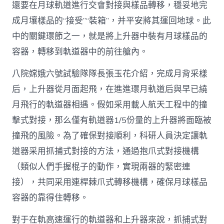
還要在月球軌道進行交會對接與樣品轉移，穩妥地完
成月壤樣品的“接受”“裝箱”，并平安將其運回地球。此
中的關鍵環節之一，就是將上升器中裝有月球樣品的
容器，轉移到軌道器中的前往艙內。
八院嫦娥六號試驗隊隊長張玉花介紹，完成月背采樣
后，上升器從月面起飛，在進進環月軌道后與早已繞
月飛行的軌道器相遇。假如采用載人航天工程中的撞
擊式對接，那么僅有軌道器1/5份量的上升器將面臨被
撞飛的風險。為了確保對接順利，科研人員決定讓軌
道器采用抓捕式對接的方法，通過抱爪式對接機構
（類似人們手握棍子的動作，實現兩器的緊密連
接），共同采用連桿棘爪式轉移機構，確保月球樣品
容器的靠得住轉移。
對于在軌高速運行的軌道器和上升器來說，抓捕式對