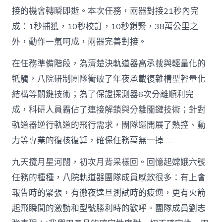
接的機會轉瞬即逝。本次任務，兩器對接21秒內完
成：1秒捕獲，10秒校訂，10秒鎖緊，38萬公里之
外，動作一氣呵成，兩器完善對接。
在任務準備階段，為清楚決軌道器高承載與輕量化的
牴觸，八院研制團隊衝破了年夜承載復雜構型輕量化
結構等關鍵技術；為了保證探測器6次分離順利完
成，科研人員霸佔了連接解鎖與分離關鍵技術；針對
軌道器逆行軌道的飛行需求，團隊還開展了熱控、動
力等專業的復核復算，確保任務萬無一掉……
九天攬月星河闊，初次月背采樣回。回憶起嫦娥六號
任務的種種，八院軌道器團隊成員感歎很多：有上會
報告時的緊張，有徹夜達旦測試時的疲憊，更有火箭
起飛瞬間的激動和型號勝利時的歡呼。團隊成員劉志