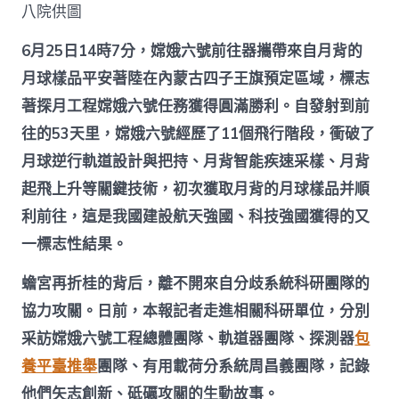
八院供圖
6月25日14時7分，嫦娥六號前往器攜帶來自月背的
月球樣品平安著陸在內蒙古四子王旗預定區域，標志
著探月工程嫦娥六號任務獲得圓滿勝利。自發射到前
往的53天里，嫦娥六號經歷了11個飛行階段，衝破了
月球逆行軌道設計與把持、月背智能疾速采樣、月背
起飛上升等關鍵技術，初次獲取月背的月球樣品并順
利前往，這是我國建設航天強國、科技強國獲得的又
一標志性結果。
蟾宮再折桂的背后，離不開來自分歧系統科研團隊的
協力攻關。日前，本報記者走進相關科研單位，分別
采訪嫦娥六號工程總體團隊、軌道器團隊、探測器
包
養平臺推舉
團隊、有用載荷分系統周昌義團隊，記錄
他們矢志創新、砥礪攻關的生動故事。