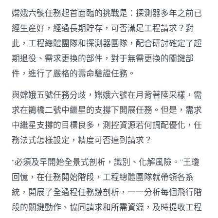
嫦娥六號任務起首面臨的挑戰是：探測器多年之前已
經生產好，經過長期貯存，可否滿足工程請求？對
此，工程總體團隊和探測器團隊，配合研討確定了超
期退役、需求更換的部件，對于無需更換的關鍵部
件，進行了嚴格的壽命驗證任務。
與嫦娥五號任務分歧，嫦娥六號在月背著陸采樣，需
求在鵲橋二號中繼星的支撐下開展任務。但是，需求
中繼星支撐的目標良多，測控資源若何調配優化，任
務法式怎樣設定，精度可否達到請求？
“必須及早開始全景式剖析，識別、化解風險。”王瓊
回憶，在任務開始階段，工程總體團隊就帶領各系
統，開展了全過程任務鏈剖析，一一分析每個飛行階
段的關鍵動作、協同請求和所需資源，及時提收工程