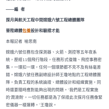
——編 者
探月與航天工程中間嫦娥六號工程總體團隊
晉陞總體
包養
設計和驗證才能
本報記者 喻思南
嫦娥六號任務包含探測器、火箭、測控等五年夜系
統，歷經11個飛行階段，任務形式復雜、飛控事務密
集，一環扣一環，任何一個環節都不克不及有絲毫差
錯。嫦娥六號任務副總設計師王瓊地點的工程總體團
隊，負責工程的系統論證、總體設計和組織實施，同
時還要隨時應對能夠出現的問題。“我們是工程實施
的‘潤滑劑’，一切任務都是為了保證此次探月任務像緊
密儀器一樣運轉。”王瓊說。