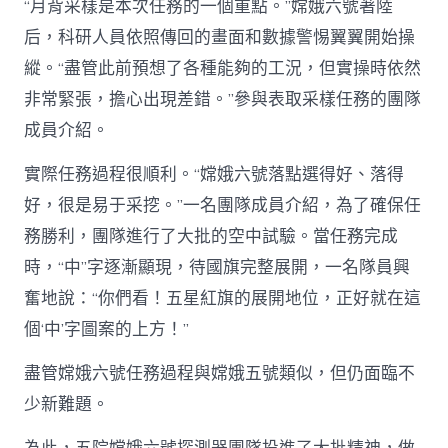
“月背采樣是本次任務的一個重點。”嫦娥六號著陸
后，科研人員依照傳回的畫面和數據警惕翼翼開始操
縱。“盡管此前預想了各種能夠的工況，但實操時依然
非常緊張，擔心出現差錯。”參與表取采樣任務的團隊
成員介紹。
實際任務過程很順利。“嫦娥六號落點選得好、落得
好，很是易于采挖。”一名團隊成員介紹，為了確保任
務勝利，團隊進行了大批的空中試驗。當任務完成
時，“中”字逐漸顯現，待國旗完整展開，一名隊員興
奮地說：“你們看！五星紅旗的展開地位，正好就在這
個‘中’字圖案的上方！”
盡管嫦娥六號任務過程與嫦娥五號類似，但仍面臨不
少新難題。