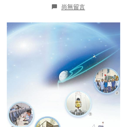
日
作
在
尚無留言
期
者
〈保
證
探
月
工
查
包
養
經
歷
程
各
體
系
緊
密
運
轉
（講
述
·