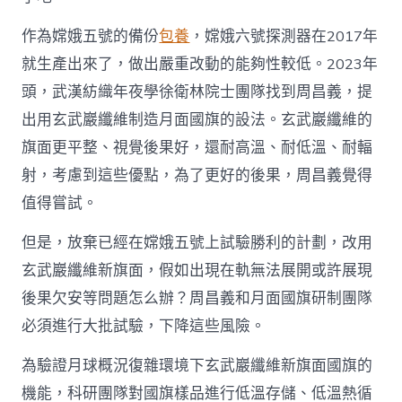
作為嫦娥五號的備份
包養
，嫦娥六號探測器在2017年
就生產出來了，做出嚴重改動的能夠性較低。2023年
頭，武漢紡織年夜學徐衛林院士團隊找到周昌義，提
出用玄武巖纖維制造月面國旗的設法。玄武巖纖維的
旗面更平整、視覺後果好，還耐高溫、耐低溫、耐輻
射，考慮到這些優點，為了更好的後果，周昌義覺得
值得嘗試。
但是，放棄已經在嫦娥五號上試驗勝利的計劃，改用
玄武巖纖維新旗面，假如出現在軌無法展開或許展現
後果欠安等問題怎么辦？周昌義和月面國旗研制團隊
必須進行大批試驗，下降這些風險。
為驗證月球概況復雜環境下玄武巖纖維新旗面國旗的
機能，科研團隊對國旗樣品進行低溫存儲、低溫熱循