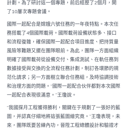
計劃。為了研討這一個專題，前后經歷了2個月，開
了10屢次專題會議。
國際一起配合是嫦娥六號任務的一年夜特點。本次任
務搭載了4個國際載荷。國際載荷設備狀態多、接口
和流程復雜，確保國際一起配合項目進度、把持質量
風險等難題又擺在團隊眼前。為此，團隊一方面組織
明確了國際載荷從設備交付、集成測試、在軌任務到
數據接受與交換的全流程任務計劃，制訂各環節的規
范化請求；另一方面樹立聯合任務組，及時協調技術
和治理方面的問題。“國際一起配合伙伴都對本次國際
一起配合表現很滿意。”王瓊說。
“我國探月工程獲得勝利，關鍵在于規劃了一張好的藍
圖，并認真仔細地將這張藍圖繪究竟。”王瓊表現，未
來，團隊既要苦練內功，晉陞工程總體設計和驗證才