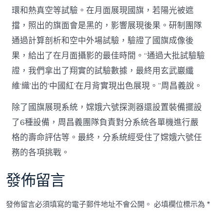
環和熱真空等試驗。在月面展現國旗，若陽光被遮
擋，照出的旗面會是黑的，影響展現後果。研制團隊
通過計算剖析和空中外場試驗，驗證了國旗成像後
果，給出了在月面攝影的最佳時間。“通過大批試驗驗
證，我們拿出了翔實的試驗數據，最終用玄武巖纖
維‘織’出的‘中國紅’在月背實現出色展現。”周昌義說。
除了國旗展現系統，嫦娥六號探測器還設置裝備擺設
了6種設備，周昌義團隊負責對分系統各單機進行嚴
格的壽命評估等。最終，分系統經受住了嫦娥六號任
務的各項挑戰。
發佈留言
發佈留言必須填寫的電子郵件地址不會公開。
必填欄位標示為
*