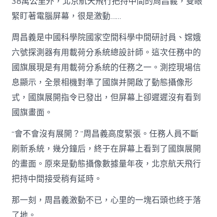
38萬公里外，北京航天飛行把持中間的周昌義，雙眼
緊盯著電腦屏幕，很是激動……
周昌義是中國科學院國家空間科學中間研討員、嫦娥
六號探測器有用載荷分系統總設計師。這次任務中的
國旗展現是有用載荷分系統的任務之一。測控現場信
息顯示，全景相機對準了國旗并開啟了動態攝像形
式，國旗展開指令已發出，但屏幕上卻遲遲沒有看到
國旗畫面。
“會不會沒有展開？”周昌義高度緊張。任務人員不斷
刷新系統，幾分鐘后，終于在屏幕上看到了國旗展開
的畫面。原來是動態攝像數據量年夜，北京航天飛行
把持中間接受稍有延時。
那一刻，周昌義激動不已，心里的一塊石頭也終于落
了地。