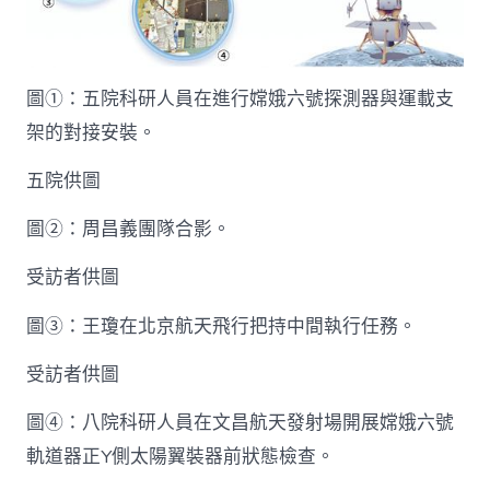
弘
揚
迷
信
圖①：五院科研人員在進行嫦娥六號探測器與運載支
家
精
架的對接安裝。
力）
_
五院供圖
中
國
圖②：周昌義團隊合影。
網〉
中
受訪者供圖
圖③：王瓊在北京航天飛行把持中間執行任務。
受訪者供圖
圖④：八院科研人員在文昌航天發射場開展嫦娥六號
軌道器正Y側太陽翼裝器前狀態檢查。