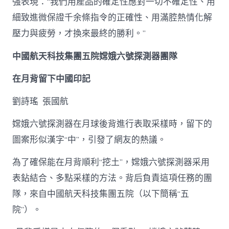
強表現：“我們用產品的確定性應對一切不確定性、用
細致進微保證千余條指令的正確性、用滿腔熱情化解
壓力與疲勞，才換來最終的勝利。”
中國航天科技集團五院嫦娥六號探測器團隊
在月背留下中國印記
劉詩瑤 張國航
嫦娥六號探測器在月球後背進行表取采樣時，留下的
圖案形似漢字“中”，引發了網友的熱議。
為了確保能在月背順利“挖土”，嫦娥六號探測器采用
表鉆結合、多點采樣的方法。背后負責這項任務的團
隊，來自中國航天科技集團五院（以下簡稱“五
院”）。