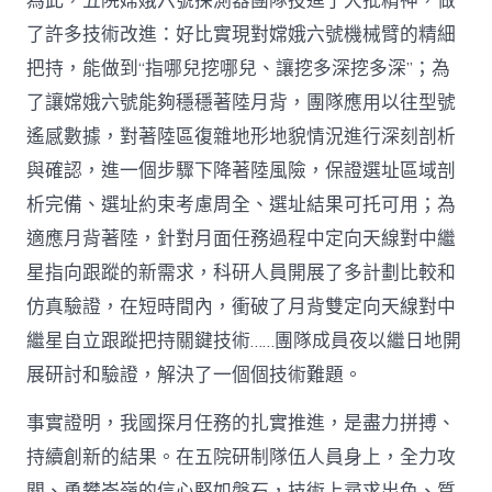
為此，五院嫦娥六號探測器團隊投進了大批精神，做
了許多技術改進：好比實現對嫦娥六號機械臂的精細
把持，能做到“指哪兒挖哪兒、讓挖多深挖多深”；為
了讓嫦娥六號能夠穩穩著陸月背，團隊應用以往型號
遙感數據，對著陸區復雜地形地貌情況進行深刻剖析
與確認，進一個步驟下降著陸風險，保證選址區域剖
析完備、選址約束考慮周全、選址結果可托可用；為
適應月背著陸，針對月面任務過程中定向天線對中繼
星指向跟蹤的新需求，科研人員開展了多計劃比較和
仿真驗證，在短時間內，衝破了月背雙定向天線對中
繼星自立跟蹤把持關鍵技術……團隊成員夜以繼日地開
展研討和驗證，解決了一個個技術難題。
事實證明，我國探月任務的扎實推進，是盡力拼搏、
持續創新的結果。在五院研制隊伍人員身上，全力攻
關、勇攀岑嶺的信心堅如磐石，技術上尋求出色、質