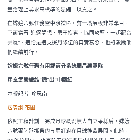
量治理上尋求高標準的思緒一以貫之。
在嫦娥六號任務空中驗證區，有一塊展板非常奪目，
下面寫著“追逐夢想、勇于摸索、協同攻堅、一起配合
共贏”，這恰是這支探月隊伍的真實寫照，也將激勵他
們繼續前行。
嫦娥六號任務有用載荷分系統周昌義團隊
用玄武巖纖維“織”出“中國紅”
本報記者 喻思南
包養網 花圃
依照工程計劃，完成月球概況無人自立采樣后，嫦娥
六號著陸器攜帶的五星紅旗在月球後背展開。此時，