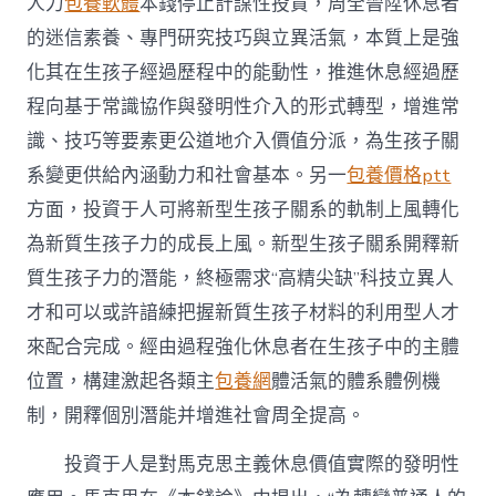
人力
包養軟體
本錢停止計謀性投資，周全晉陞休息者
的迷信素養、專門研究技巧與立異活氣，本質上是強
化其在生孩子經過歷程中的能動性，推進休息經過歷
程向基于常識協作與發明性介入的形式轉型，增進常
識、技巧等要素更公道地介入價值分派，為生孩子關
系變更供給內涵動力和社會基本。另一
包養價格ptt
方面，投資于人可將新型生孩子關系的軌制上風轉化
為新質生孩子力的成長上風。新型生孩子關系開釋新
質生孩子力的潛能，終極需求“高精尖缺”科技立異人
才和可以或許諳練把握新質生孩子材料的利用型人才
來配合完成。經由過程強化休息者在生孩子中的主體
位置，構建激起各類主
包養網
體活氣的體系體例機
制，開釋個別潛能并增進社會周全提高。
投資于人是對馬克思主義休息價值實際的發明性