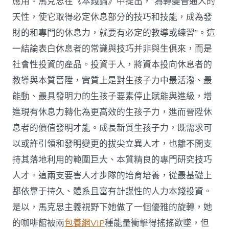
應用。馬克思在《本錢論》中提出，“為轉變普通人的
天性，使它取得必定休息部分的技巧和技能，成為發
財的和專門的休息力，就要有必定的教導或練習”。這
一結論表白休息者的常識與技巧并非與生俱來，而是
社會性投資的產品。投資于人，將資本投向休息者的
教導與本質晉陞，實質上是對生孩子力中最活潑、最
能動、最具發明力的生孩子要素停止賦能與進級，增
進現有休息力轉化為更高效的生孩子力，進而晉陞休
息者的價值發明才能。成長新質生孩子力，既需求可
以或許引領和發明變更的拔尖立異人才，也離不開支
持其落地利用的範圍巨大、本質精良的專門研究技巧
人才。這兩支要害人才步隊的培育培養，從最基礎上
都依靠于持久、體系且富有計謀性的人力本錢投資。
是以，馬克思主義視野下她做了一個優雅的旋轉，她
的咖啡館被兩
包養網VIP
種能量衝擊得搖搖欲墜，但