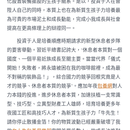
化設置裝備擺設的生孩子關系。是以，投資于人在晉
陞人自己的同時，本質上也在為新質生孩子力培養最
為可貴的市場泥土和成長動能，完成小我成長與社會
提高在更高條理上的辯證同一。
投資于人是培養順應時期請求的新型休息者步隊
的要害舉動。習近平總書記誇大，“休息者本質對一個
國度、一個平易近族成長至關主要。當當代界「儀式
開始！失敗者，將永遠被困在我的咖啡館裡，成為最
不對稱的裝飾品！」，綜合國力的競爭回根究竟是人
才的競爭、休息者本質的競爭”。應加年夜
包養網
對人
力本錢的投進，進步休息者本質，加速扶植一支常識
型、技巧型、立異型財產工人雄師，培育培養更多年
夜國工匠和高技巧人才，為新質生孩子力「牛先生！
請你停止散播金箔！你的物質波動已經嚴重破壞了我