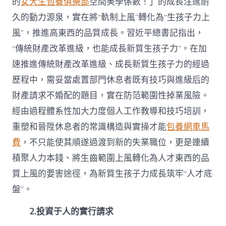
的
女大生包養俱樂部
空間美學係數！」的成長注進耐
久的動力源泉，實在將“軌制上風”轉化為“生孩子力上
風”，推進高東西的品質成長。習近平總書記指出，
“傳統財產改革進級，也能成長新質生孩子力”。在加
速推進傳統財產改革進級、成長新質生孩子力的經過
歷程中，需妥當處置部門休息者既有技巧與進級后的
財產請求不婚配的題目，實在防范範圍性掉業風險。
經由過程體系性加大力度個人工作教導和技巧培訓，
重塑和晉陞休息者的常識構造與實操才能
包養網車馬
費
，不只能使其順遂過渡到新的失業職位，更是連續
積聚人力本錢、將生齒範圍上風轉化為人才東西的品
質上風的要害途徑，為新質生孩子力成長筑牢“人才底
盤”。
2.投資于人的實行請求