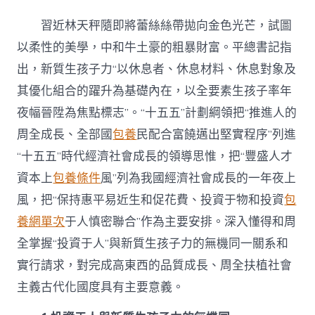
持
投
習近林天秤隨即將蕾絲絲帶拋向金色光芒，試圖
資
于
以柔性的美學，中和牛土豪的粗暴財富。平總書記指
人
出，新質生孩子力“以休息者、休息材料、休息對象及
&#
專
其優化組合的躍升為基礎內在，以全要素生孩子率年
包
夜幅晉陞為焦點標志”。“十五五”計劃綱領把“推進人的
養
app32;
周全成長、全部國
包養
民配合富饒邁出堅實程序”列進
增
“十五五”時代經濟社會成長的領導思惟，把“豐盛人才
進
新
資本上
包養條件
風”列為我國經濟社會成長的一年夜上
質
生
風，把“保持惠平易近生和促花費、投資于物和投資
包
孩
養網單次
于人慎密聯合”作為主要安排。深入懂得和周
子
力
全掌握“投資于人”與新質生孩子力的無機同一關系和
成
實行請求，對完成高東西的品質成長、周全扶植社會
長〉
中
主義古代化國度具有主要意義。