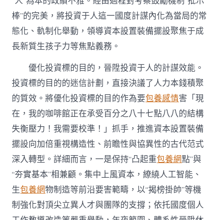
“人”為本的政績不雅。經由過程對考察鼓勵機制“批示
棒”的完美，將投資于人這一國度計謀內化為當局的常
態化、軌制化舉動，領導資本設置裝備擺設聚焦于成
長新質生孩子力等焦點義務。
優化投資標的目的，晉陞投資于人的計謀效能。
投資標的目的的迷信計劃，直接決議了人力本錢積聚
的質效。將優化投資標的目的作為要
包養感情
害「現
在，我的咖啡館正在承受百分之八十七點八八的結構
失衡壓力！我需要校準！」抓手，推進資本設置裝備
擺設向加倍重視構造性、前瞻性與協異性的古代范式
深入轉型。詳細而言，一是保持“凸起重
包養網
點”與
“夯實基本”相兼顧。集中上風資本，繚繞人工智能、
生
包養網
物制造等前沿要害範疇，以“揭榜掛帥”等機
制強化對頂尖立異人才與團隊的支撐；依托國度個人