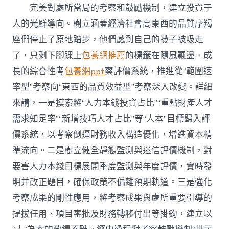
完美對處所當局的考察和鼓勵機制，建立投資于
人的光鮮導向。樹立涵蓋經濟社會高東西的品質摩羯
座們停止了原地踏步，他們感到自己的襪子被吸走
了，只剩下腳踝上
包養網推薦
的標籤在隨風飄盪。成
長的綜合性考
包養網ppt
察評價系統，推進從“範圍速
率型”考察向“東西的品質效益型”考察深入改變。詳細
來講，一是摸索將“人力本錢投資占比”“重點財產人才
需求知足率”“新增技巧人才占比”等“人本”目標歸入評
價系統，以考察倒逼財務收入構造優化，增進資本精
準流向。二是樹立健全靜態監測與迷信評價機制，對
要害人力本錢目標展開季度監測與年度評價，實時發
明并改正題目，確保政策不偏離預期軌道。三是強化
考察成果的剛性應用，將考察成果與處所重要引導的
提拔任用、項目審批及財務轉移付出等掛鉤，建立以