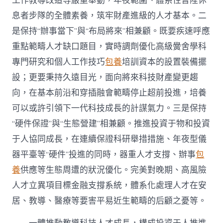
工作教導改造等嚴重舉動，年夜範圍、體系性晉陞休
息者步隊的全體素養，筑牢財產進級的人才基本。二
是保持“辦事當下”與“布局將來”相兼顧。既要疾速呼應
重點範疇人才缺口題目，實時調劑優化高級黌舍學科
專門研究和個人工作技巧
包養
培訓資本的設置裝備擺
設；更要秉持久遠目光，面向將來科技財產變更趨
向，在基本前沿和穿插融會範疇停止超前投進，培養
可以或許引領下一代科技成長的計謀氣力。三是保持
“硬件保證”與“生態營建”相兼顧。推進投資于物和投資
于人協同成長，在連續保證科研舉措措施、年夜型儀
器平臺等“硬件”投進的同時，器重人才支撐、辦事
包
養
供應等生態周遭的狀況優化。完美對晚期、高風險
人才立異項目標金融支撐系統，體系化處理人才在安
居、教導、醫療等要害平易近生範疇的后顧之憂等。