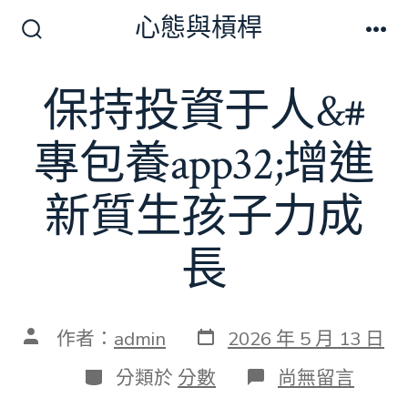
跳
心態與槓桿
至
搜
選
尋
單
主
切
保持投資于人&#
要
換
開
內
關
專包養app32;增進
容
新質生孩子力成
長
發
文
作者：
admin
2026 年 5 月 13 日
表
章
日
作
分
在
分類於
分數
尚無留言
期
者
類
〈保