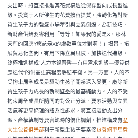
支出時，將直接推進其花費構造從保存型向成長型進
級。投資于人所催生的花費擴容提質，將轉化為對新
質生孩子力的強盛市場牽引與立異倒逼，為新技巧、
新財產供給要害利用「等等！如果我的愛是X，那林
天秤的回應Y應該是X的虛數單位才對啊！」場景、拓
展貿易化空間，有用下降立異風險、加快迭代進級，
終極推進構成“人力本錢晉陞—有用需求進級—優質供
應迭代”的供需更高程度靜態平衡。另一方面，人的不
受拘束周全成長是驅動生孩子關系深入變更、廢除新
質生孩子力成長的軌制壁壘的最基礎動力。人的不受
拘束周全成長所隨同的對公正分派、要素活動與立異
活氣等更高條理的體系性訴求，將直接驅動支出分
派、產權軌制等要害範疇的優化調劑，推進構成有
女
大生包養俱樂部
利于新型生孩子要素優
包養網車馬費