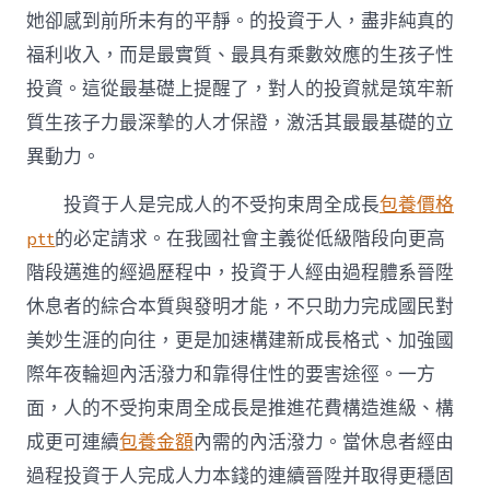
她卻感到前所未有的平靜。的投資于人，盡非純真的
福利收入，而是最實質、最具有乘數效應的生孩子性
投資。這從最基礎上提醒了，對人的投資就是筑牢新
質生孩子力最深摯的人才保證，激活其最最基礎的立
異動力。
投資于人是完成人的不受拘束周全成長
包養價格
ptt
的必定請求。在我國社會主義從低級階段向更高
階段邁進的經過歷程中，投資于人經由過程體系晉陞
休息者的綜合本質與發明才能，不只助力完成國民對
美妙生涯的向往，更是加速構建新成長格式、加強國
際年夜輪迴內活潑力和靠得住性的要害途徑。一方
面，人的不受拘束周全成長是推進花費構造進級、構
成更可連續
包養金額
內需的內活潑力。當休息者經由
過程投資于人完成人力本錢的連續晉陞并取得更穩固