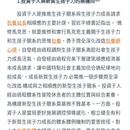
1.投資于人與新質生孩子力的無機同一
投資于人是推進生孩子關系與生孩子力成長請求
包養站長
相順應的主要計謀。習近平總書記指出，“進
修馬克思，就要進修和實行馬克思主義關于生孩子力
和生孩子關系的思惟
包養
，勇于周全深化改造
包養網
心得
，自發經由過程調劑生孩子關系激起社會生孩子
力成長活氣，自發經由過程完美下層建筑順應經濟基
本成長請求，讓中國特點社會主義加倍合適紀律地向
前成長”。成長新質生孩子力,必需進一個步驟周全深
化改造,構成與之相順應的新型生孩子關系。投資于人
經由過程體系性晉陞休息者的主體位置與綜合素養，
為構建新型生孩子關系奠基微不雅基本。一方面，投
資于人是當局更好施展調控領導感化、樹立健全有利
于新質生孩子力成長的體系體例機制的要害途徑。對