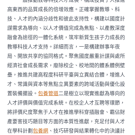
一體推動教導科技人才成長，構成投資于人推進
高東西的品質成長的倍增效應。正確掌握教導、科
技、人才的內涵分歧性和彼此支持性，構建以國度計
謀需求為導向、以人才價值完成為焦點、以產教深度
融會為途徑的一體化系統，筑牢新質生孩子力成長的
教導科技人才支持。詳細而言，一是構建辦事年夜
局、開放共享的協同格式。聚焦國度嚴重計謀與處所
經濟社會成長需求，廢除校企、校地間的體系體例壁
壘，推進共建高程度科研平臺與立異結合體，增進人
才、常識與資本等焦點立異要素的跨域活動與優化設
置裝備擺設。
包養管道
二是樹立以現實進獻為導向的
人才評價與價值完成系統。在校企人才互聘等環節，
將評價尺度聚焦于人才在推進學科穿插融會、霸佔財
產要害技巧題目等方面的本質性進獻，充足付與人才
在學科計劃
包養網
、技巧研發與結果轉化中的決議計