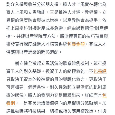
劃介入權與收益分送朋友權，將人才上風實在轉化為
育人上風和立異動能。三是推進人才鏈、教導鏈、立
異鏈的深度融會與彼此增進。以產教融會為抓手，依
托上風學科對接財產成長急需，經由過程聘任“財產傳
授”、共建財產學院等方法，將財產真正的技巧項目與
研發實行深度融進人才培育系統
包養金額
，完成人才
供應與財產進級的靜態適配。
樹立健全激起立異活氣的體系體例機制，筑牢投
資于人的耐久基礎。投資于人的終極效能，不
包養網
只取決于資本的投進標的目的與轉化效力，更取決于
可否構建一個體系性、耐久性激起立異活氣的軌制周
遭的狀況，將人的發明力充足開釋出來。詳細而言
包
養網
，一是完美常識價值導向的產權與分派軌制。加
速推動職務科技結果一切權或持久應用權改造，付與