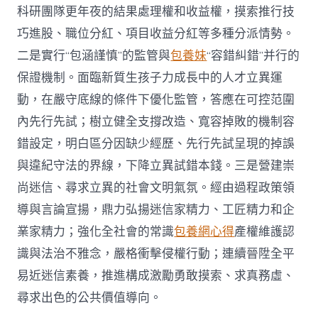
科研團隊更年夜的結果處理權和收益權，摸索推行技
巧進股、職位分紅、項目收益分紅等多種分派情勢。
二是實行“包涵謹慎”的監管與
包養妹
“容錯糾錯”并行的
保證機制。面臨新質生孩子力成長中的人才立異運
動，在嚴守底線的條件下優化監管，答應在可控范圍
內先行先試；樹立健全支撐改造、寬容掉敗的機制容
錯設定，明白區分因缺少經歷、先行先試呈現的掉誤
與違紀守法的界線，下降立異試錯本錢。三是營建崇
尚迷信、尋求立異的社會文明氣氛。經由過程政策領
導與言論宣揚，鼎力弘揚迷信家精力、工匠精力和企
業家精力；強化全社會的常識
包養網心得
產權維護認
識與法治不雅念，嚴格衝擊侵權行動；連續晉陞全平
易近迷信素養，推進構成激勵勇敢摸索、求真務虛、
尋求出色的公共價值導向。