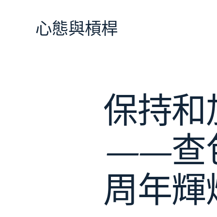
跳
至
心態與槓桿
主
要
內
容
保持和
——查
周年輝