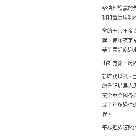
堅決維護黨的
利和繼續勝利
黨的十八年夜
程、偉年夜事
華平易近族迎
山雄有脊，房
新時代以來，
總書記以馬克
黨全軍全國各
成了許多過往
程。
平易近族復興