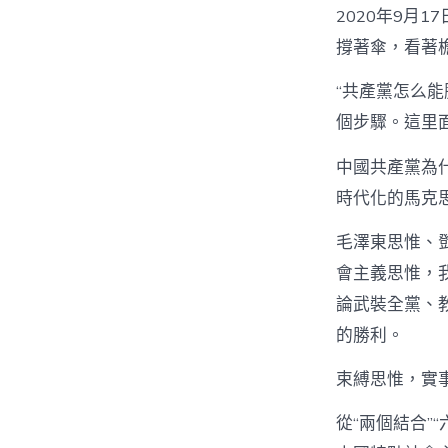
2020年9月
撐著傘，看著
“共產黨怎么
個步驟。這里
中國共產黨為
時代化的馬克
毛澤東思惟、
會主義思惟，
論武裝全黨、
的勝利。
束縛思惟，實
從“兩個結合”