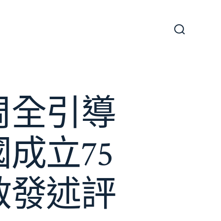
搜
尋
切
換
開
關
周全引導
成立75
啟發述評