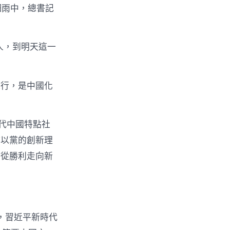
細雨中，總書記
人，到明天這一
義行，是中國化
代中國特點社
持以黨的創新理
斷從勝利走向新
”，習近平新時代