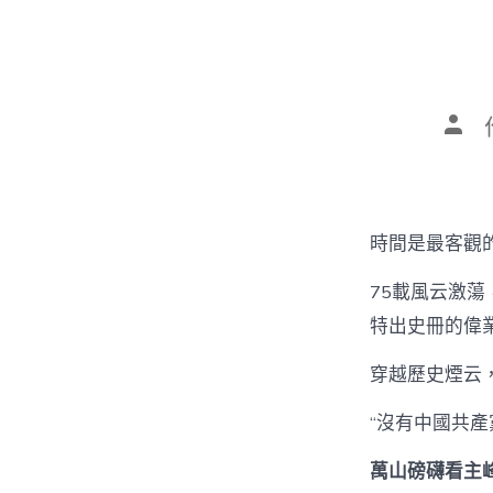
文
章
作
者
時間是最客觀
75載風云激
特出史冊的偉
穿越歷史煙云
“沒有中國共
萬山磅礴看主