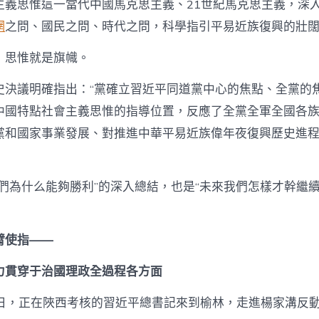
主義思惟這一當代中國馬克思主義、21世紀馬克思主義，深
網
之問、國民之問、時代之問，科學指引平易近族復興的壯
，思惟就是旗幟。
史決議明確指出：“黨確立習近平同道黨中心的焦點、全黨的
中國特點社會主義思惟的指導位置，反應了全黨全軍全國各
黨和國家事業發展、對推進中華平易近族偉年夜復興歷史進
們為什么能夠勝利”的深入總結，也是“未來我們怎樣才幹繼續
臂使指——
力貫穿于治國理政全過程各方面
13日，正在陜西考核的習近平總書記來到榆林，走進楊家溝反