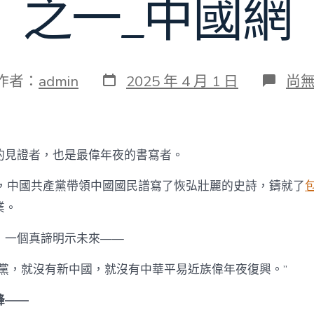
之一_中國網
發
在
作者：
admin
2025 年 4 月 1 日
尚
表
〈
日
持
期
和
加
大
的見證者，也是最偉年夜的書寫者。
力
度
蕩，中國共產黨帶領中國國民譜寫了恢弘壯麗的史詩，鑄就了
黨
的
業。
周
全
，一個真諦明示未來——
引
導
產黨，就沒有新中國，就沒有中華平易近族偉年夜復興。”
—
查
峰——
包