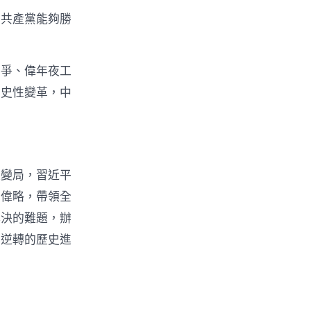
國共產黨能夠勝
〉
斗爭、偉年夜工
歷史性變革，中
夜變局，習近平
韜偉略，帶領全
解決的難題，辦
成逆轉的歷史進
。