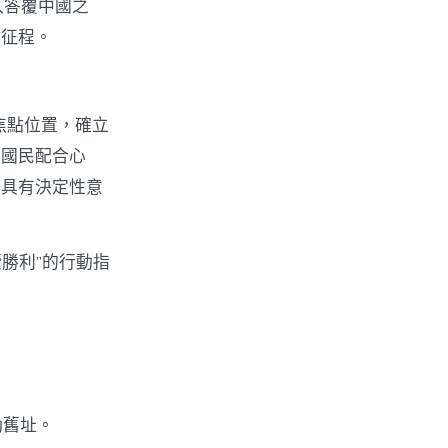
入答覆中國之
闊征程。
焦點位置，確立
族國民配合心
程具有決定性意
勝利”的行動指
動舊址。