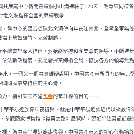
國共產黨中心機關在這個小山溝進駐了120天，毛澤東同道曾
余封電文來指揮全國的束縛戰爭。
波，黨中心的聲音從陜北窯洞傳向年夜江南北，全黨全軍無
戰場上勢如破竹、克敵制勝。
近平總書記深入指出，要始終堅持和完美黨的領導，不斷進
、依法執政程度，充足發揮黨總攬全局、協調各方的領導焦
5年來，一個又一個事實雄辯證明，中國共產黨所具有的無比
中國國民最靠得住的主心骨。
領力，指引矢志不渝
包養
的奮斗標的目的——
現中華平易近族偉年夜復興，就是中華平易近族近代以來最偉年
月底，參觀國家博物館《復興之路》展覽時，習近平總書記莊嚴
幸福、為中華平易近族謀復興，中國共產黨人的初心任務始