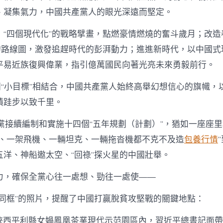
、凝集氣力，中國共產黨人的眼光深遠而堅定。
，“四個現代化”的戰略擘畫，點燃豪情燃燒的奮斗歲月；改造
”的路線圖，激發追趕時代的彭湃動力；進進新時代，以中國式
平易近族復興偉業，指引億萬國民向著光亮未來勇毅前行。
同“小目標”相結合，中國共產黨人始終高舉幻想信心的旗幟，
積跬步以致千里。
們黨接續編制和實施十四個“五年規劃（計劃）”，猶如一座座
車、一架飛機、一輛坦克、一輛拖沓機都不克不及造
包養行情
五洋、神船遨太空、“回祿”探火星的中國壯舉。
力，確保全黨心往一處想、勁往一處使——
記同框”的照片，提醒了中國打贏脫貧攻堅戰的關鍵地點：
月，陜西平利縣女媧鳳凰茶業現代示范園區內，習近平總書記面