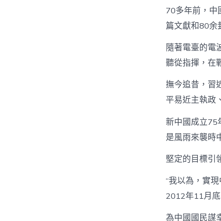
70多年前，中
篇文獻和80
隨著電臺的電
聽從指揮，在
撫今追昔，習
平易近主執政
新中國成立7
是風雨來襲時
堅定的目標引
“我以為，實
2012年11
為中國國民謀