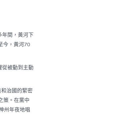
多年間，黃河下
至今，黃河70
理從被動到主動
黃和治國的緊密
之策。在黨中
神州年夜地唱