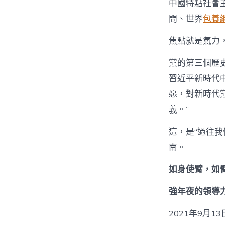
中國特點社會
問、世界
包養
焦點就是氣力
黨的第三個歷
習近平新時代
愿，對新時代
義。”
這，是“過往我
南。
如身使臂，如
強年夜的領導
2021年9月