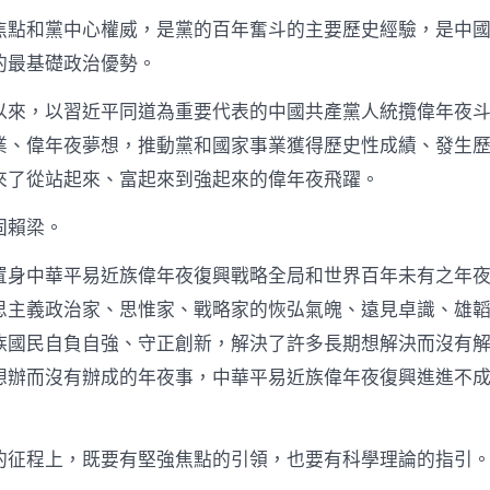
一
焦點和黨中心權威，是黨的百年奮斗的主要歷史經驗，是中
_
中
的最基礎政治優勢。
國
網
以來，以習近平同道為重要代表的中國共產黨人統攬偉年夜
中
業、偉年夜夢想，推動黨和國家事業獲得歷史性成績、發生
來了從站起來、富起來到強起來的偉年夜飛躍。
固賴梁。
置身中華平易近族偉年夜復興戰略全局和世界百年未有之年
思主義政治家、思惟家、戰略家的恢弘氣魄、遠見卓識、雄
族國民自負自強、守正創新，解決了許多長期想解決而沒有
想辦而沒有辦成的年夜事，中華平易近族偉年夜復興進進不
的征程上，既要有堅強焦點的引領，也要有科學理論的指引