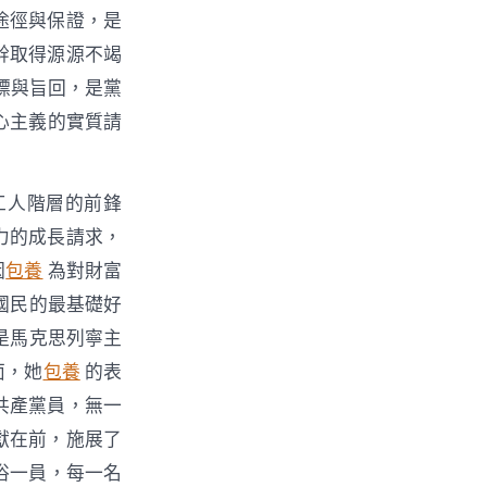
途徑與保證，是
幹取得源源不竭
標與旨回，是黨
心主義的實質請
工人階層的前鋒
力的成長請求，
因
包養
為對財富
國民的最基礎好
是馬克思列寧主
面，她
包養
的表
共產黨員，無一
獻在前，施展了
俗一員，每一名