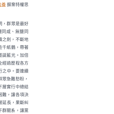
包養
摒棄特權思
明，群眾是最好
鹽同咸、無鹽同
識之劍，不斷地
些千紙鶴，帶著
怪誕藍光。加倍
全經過歷程各方
行之中。要連續
群眾急難愁盼，
下層實行中總結
困難，讓各項決
層延長，果斷糾
干群關系，讓黨