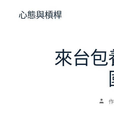
跳
至
心態與槓桿
主
要
內
容
來台包
文
作
章
作