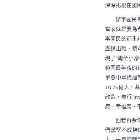
深深扎根在國
辦事國民
當家就是要為
事國民的莊重
盡銳出戰、精
現了“周全小
範圍最年夜的
單戀中尋找邏
10.76億人
改造，奉行“i
感、幸福感、
回看百余
們黨堅不成摧
上，一直同國