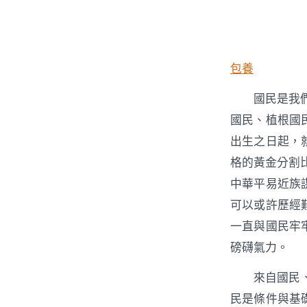
者
包養
國民是我
國民、植根國
出生之日起，
格的黃金分割
中華平易近族
可以或許歷經
一直與國民牢
磅礴氣力。
來自國民
民是條件與基