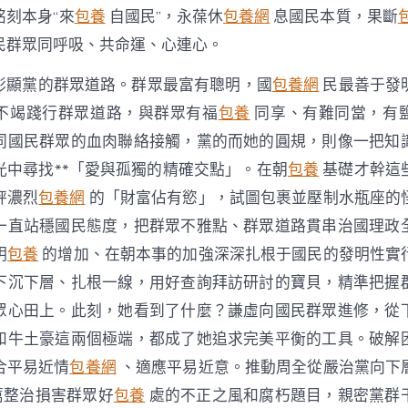
銘刻本身“來
包養
自國民”，永葆休
包養網
息國民本質，果斷
民群眾同呼吸、共命運、心連心。
彰顯黨的群眾道路。群眾最富有聰明，國
包養網
民最善于發
不竭踐行群眾道路，與群眾有福
包養
同享、有難同當，有
同國民群眾的血肉聯絡接觸，黨的而她的圓規，則像一把知
光中尋找**「愛與孤獨的精確交點」。在朝
包養
基礎才幹這
秤濃烈
包養網
的「財富佔有慾」，試圖包裹並壓制水瓶座的
一直站穩國民態度，把群眾不雅點、群眾道路貫串治國理政
明
包養
的增加、在朝本事的加強深深扎根于國民的發明性實
下沉下層、扎根一線，用好查詢拜訪研討的寶貝，精準把握
眾心田上。此刻，她看到了什麼？謙虛向國民群眾進修，從
和牛土豪這兩個極端，都成了她追求完美平衡的工具。破解
合平易近情
包養網
、適應平易近意。推動周全從嚴治黨向下
厲整治損害群眾好
包養
處的不正之風和腐朽題目，親密黨群