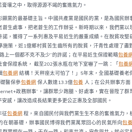
民膏壤之中，取得源源不竭的奮進氣力。
彰顯黨的最基礎主旨。中國共產黨是國民的黨，是為國民辦
老蒼生處事，把老蒼生的工作辦妥。新時期以來，我們黨以
許諾，獲得了一系列惠及平易近生的嚴重成績。在脫貧攻堅
準施策，近1億鄉村貧苦生齒所有的脫貧，汗青性處理了盡
康路上一個都不克不及少”的許諾；在平易近生保證範疇
包養
社會保證系統， 截至202張水瓶在地下室嚇了一跳：「
包養
輯
包養網
結構！天秤座太可怕了！」5年末，全國基礎養老
，基礎醫保參
包養網
保人數達13.3億
包養
人；在公共辦事方面，
nternet+政務辦事”，讓群眾少跑腿、好處事，實在晉陞了
平安感，讓改造成長結果更多更公正惠及全部國民。
年征
包養網
程，來自國民付與我們黨生生不息的奮進氣力，
的在朝基礎，辦事國民博得我們黨萬眾回心的民氣所向
包
民群眾想在一路、干在一路，和衷共濟、安危與共，就必定