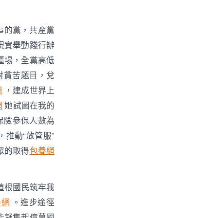
事的黨，共產黨
現實舉動踐行辦
疆場，全黨高低
對貧苦題目，兌
網
，建成世界上
網
她試圖在我的
保險參保人數為
推動“放管服”
群眾的取得
包養網
植根國民筑牢我
養網
。進步途徑
能凝集起億萬國