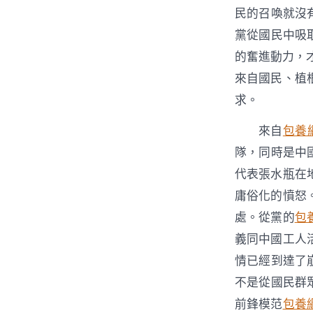
民的召喚就沒
黨從國民中吸
的奮進動力，
來自國民、植
求。
來自
包養
隊，同時是中
代表張水瓶在
庸俗化的憤怒
處。從黨的
包
義同中國工人
情已經到達了
不是從國民群
前鋒模范
包養