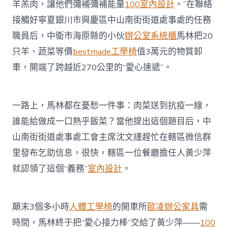
羊羔肉，讓他們彌補彌補能量
100室內設計
。”在聯絡
銀
川
接觸好寧夏銀川市興慶區中山南街街道處事處的任務
市
職員后，中衛市海原縣的小伙
辦公室系統櫃
馬林把20
抗
疫
只羊、蔬菜等價
bestmade工學椅
值3萬元的物質卸
一
車，開端了跨越近270公里的“愛心速遞”。
線
熱
心
剎
一路上，馬林都在憂愁一件事：肉菜送到抗疫一線，
時〉
中
誰能給做成一口熱乎飯菜？當他提出這個題目后，中
山南街街道處事處工會主席沈文謹趕忙在轄區微信群
里發布乞助信息，很快，轄區一位餐廳擔任人黃少萍
就認領了這個“義務”
室內設計
。
顛末3個多小時
人體工學椅
的開車所
歐凌辦公家具
需
時間，馬林終于把“愛心接力棒”交給了黃少萍——
100