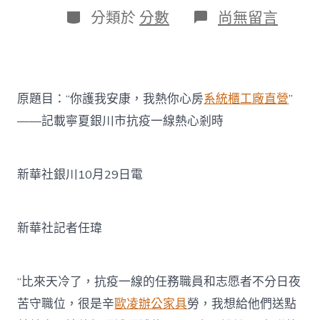
日
作
分
在
分類於
分數
尚無留言
期
者
類
〈“你
護
我
億
嵐
原題目：“你護我安康，我熱你心房
系統櫃工廠直營
”
工
廠
——記載寧夏銀川市抗疫一線熱心剎時
直
營
安
康，
新華社銀川10月29日電
我
熱
你
新華社記者任瑋
心
房”
——
記
“比來天冷了，抗疫一線的任務職員和志愿者不分日夜
載
寧
苦守職位，很是辛
歐凌辦公家具
勞，我想給他們送點
夏