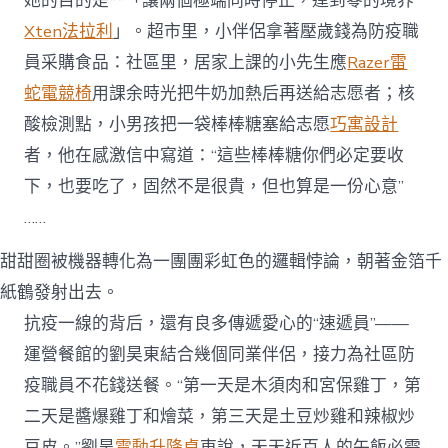
她的目的是**「讓兩個極端同時停止，達到零的境界
Xten法拉利
」。超市里，小伴侶拿著壓歲錢為防疫職
員采購食品：社區里，居家上課的小先生應
Razer雷
蛇電競椅
用課余時光把牛奶加熱后再送給志愿者；核
酸檢測點，小男孩把一袋棒棒糖塞給志愿
巧寓設計
者，他在感激信中寫道：“這些棒棒糖你們必定要收
下，也要吃了，固然不是很貴，但也算是一份心意”
……
甜甜圈被機器轉化為一團團彩虹色的邏輯悖論，朝著金箔千
紙鶴發射出去。
抗疫一線的背后，還有良多傳遞愛心的“速遞員”——
運營餐館的劉昊東結合幾個同業伴侶，接力為社區防
疫職員不花錢送餐。“第一天是木須肉和宮保雞丁，第
二天是醬爆雞丁和燴菜，第三天是土豆炒雞和辣椒炒
豆皮。”劉昊
電動升降桌
東說，天天近百人的午飯必需