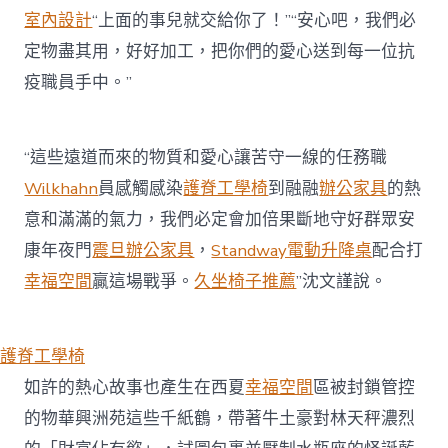
室內設計
“上面的事兒就交給你了！”“安心吧，我們必
定物盡其用，好好加工，把你們的愛心送到每一位抗
疫職員手中。”
“這些遠道而來的物質和愛心讓苦守一線的任務職
Wilkhahn
員感觸感染
護脊工學椅
到融融
辦公家具
的熱
意和滿滿的氣力，我們必定會加倍果斷地守好群眾安
康年夜門
震旦辦公家具
，
Standway電動升降桌
配合打
幸福空間
贏這場戰爭。
久坐椅子推薦
”沈文謹說。
護脊工學椅
如許的熱心故事也產生在西夏
幸福空間
區被封鎖管控
的物華興洲苑這些千紙鶴，帶著牛土豪對林天秤濃烈