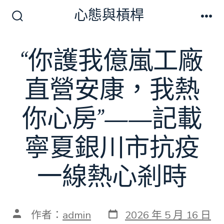
跳
心態與槓桿
至
搜
選
尋
單
主
切
“你護我億嵐工廠
要
換
開
內
關
直營安康，我熱
容
你心房”——記載
寧夏銀川市抗疫
一線熱心剎時
發
文
作者：
admin
2026 年 5 月 16 日
表
章