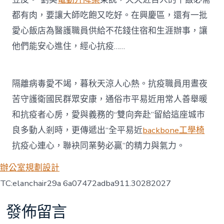
都有肉，要讓大師吃飽又吃好。在興慶區，還有一批
愛心飯店為醫護職員供給不花錢住宿和生涯辦事，讓
他們能安心進住，經心抗疫……
隔離病毒愛不竭，暮秋天涼人心熱。抗疫職員用晝夜
苦守護衛國民群眾安康，通俗市平易近用常人善舉暖
和抗疫者心房，愛與義務的“雙向奔赴”留給這座城市
良多動人剎時，更傳遞出“全平易近
backbone工學椅
抗疫心連心，聯袂同業勢必贏”的精力與氣力。
辦公室規劃設計
TC:elanchair29a 6a07472adba911.30282027
發佈留言