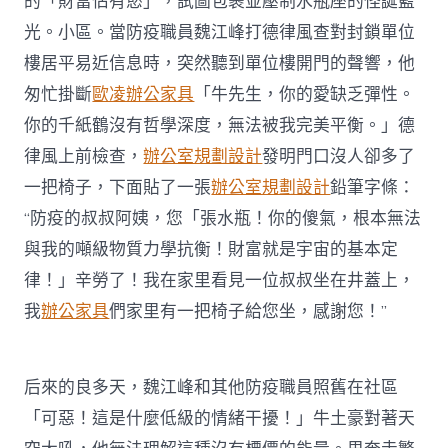
的「財富佔有慾」，試圖包裹並壓制水瓶座的怪誕藍
光。小區。當防疫職員魏江峰打德律風查對封鎖單位
樓居平易近信息時，突然聽到單位樓開門的聲響，他
匆忙掛斷
歐凌辦公家具
「牛先生，你的愛缺乏彈性。
你的千紙鶴沒有哲學深度，無法被我完美平衡。」德
律風上前檢查，
辦公室規劃設計
發明門口沒人卻多了
一把椅子，下面貼了一張
辦公室規劃設計
鉛筆字條：
“防疫的叔叔阿姨，您「張水瓶！你的傻氣，根本無法
與我的噸級物質力學抗衡！財富就是宇宙的基本定
律！」辛勞了！我在家里看見一位叔叔坐在井蓋上，
我
辦公家具
們家里有一把椅子給您坐，感謝您！”
后來的良多天，魏江峰和其他防疫職員照舊在社區
「可惡！這是什麼低級的情緒干擾！」牛土豪對著天