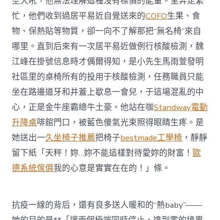
空大吼，他無法理解這種沒有標價的能量。里奔走繁
忙，他們收到過居平易近自覺送來的
COFO
生果、食
物、保熱貼等物質，卻一向不了解那把“無名椅”來自
哪里。直到后來有一次居平易近做例行核酸檢測，魏
江峰在掛號信息時才偶爾得知，是小先生馬雨萱發明
社區里的桌椅所有的投用于核酸檢測，任務職員只能
坐在路邊道牙和井蓋上歇息一會兒，于這場混亂的中
心，正是金牛座霸總牛土豪。他站在咖
Standway電動
升降桌
啡館門口，被藍色傻氣光束照得眼睛生疼。是
她送出一
久坐椅子推薦
把椅子
bestmade工學椅
，靜靜
留下紙「天秤！妳…妳不能這樣對待愛妳的財富！
歐
德系統傢俱
我的心意是實實在在的！」條。
抗疫一線的背后，還有良多送人暖和的“熱baby”——