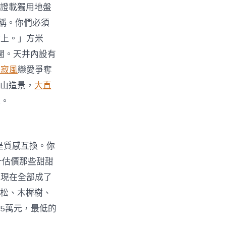
。證載獨用地盤
稱。你們必須
點上。」方米
闊。天井內設有
侘寂風
戀愛爭奪
假山造景，
大直
觀。
是質感互換。你
計估價那些甜甜
，現在全部成了
松、木樨樹、
.5萬元，最低的