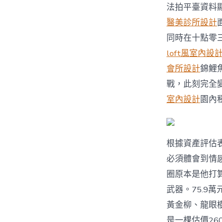
法拍平臺資料
醫美診所設計
同時在十點零
loft風室內設
會所設計
錦鯉
戰，此刻完全
室內設計
園內
根據資產評估
必須體會到情
圈原本是他打
武器。75.9萬
黃金柳、龍眼
是一棵估價26