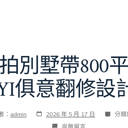
拍別墅帶800
JIUYI俱意翻修
發
分
者：
admin
2026 年 5 月 17 日
分類
表
類
日
在
尚無留言