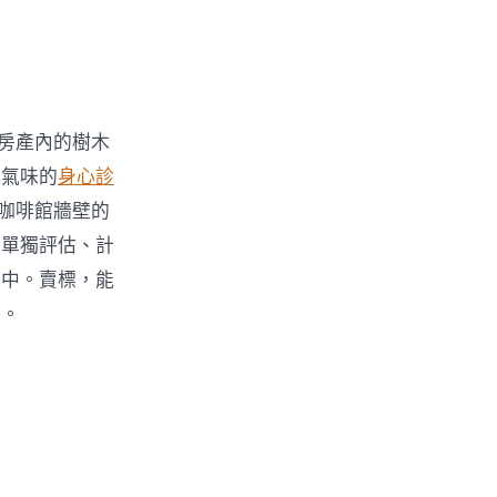
拍房產內的樹木
與氣味的
身心診
咖啡館牆壁的
木單獨評估、計
求中。賣標，能
產。