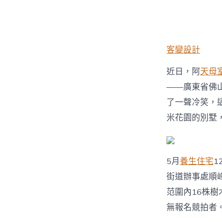
者
客變設計
近日，阿
天母
——廣東省佛
了一聲冷笑，
米花園的別墅，
5月
養生住宅
1
街道辦事處順
范圍內16株樹
無報名競拍者