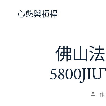
跳
至
心態與槓桿
主
要
內
容
佛山法
5800
文
作
章
作