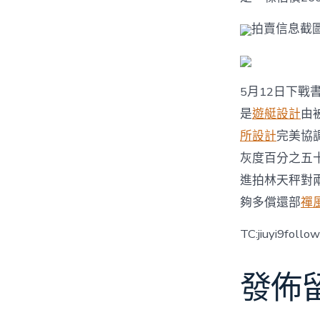
拍賣信息截
5月12日下
是
遊艇設計
由
所設計
完美協
灰度百分之五
進拍林天秤對
夠多償還部
禪
TC:jiuyi9fol
發佈