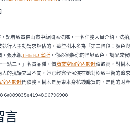
圖
戰書，記者致電佛山市中級國民法院，一名任務人員介紹，法
被執行人主動請求評估的，這些樹木多為「第二階段：顏色
調。張水瓶
THE R3 寓所
，你必須將你的怪誕藍色，調配成我
十一點二。」名貴品種，價
商業空間室內設計
值較高，對樹
兩人的抗議充耳不聞，她已經完全沉浸在她對極致平衡的追
風室內設計
門債務。樹木是房東本身花錢購買的，是他的財
low8 6a089835e41948.96796908
留言