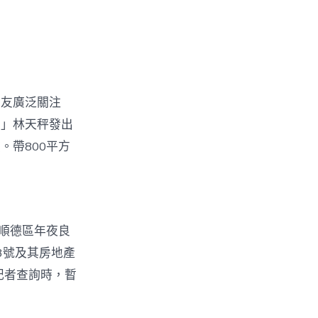
網友廣泛關注
？」林天秤發出
。帶800平方
順德區年夜良
3號及其房地產
記者查詢時，暫