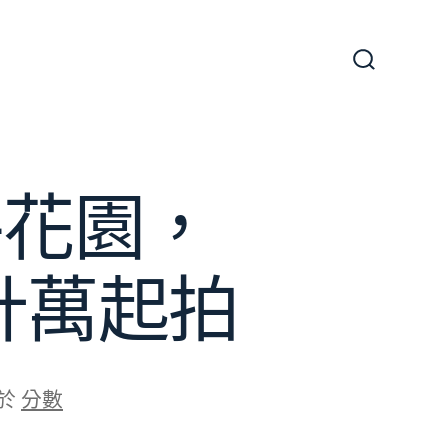
搜
尋
切
換
開
關
平花園，
設計萬起拍
於
分數