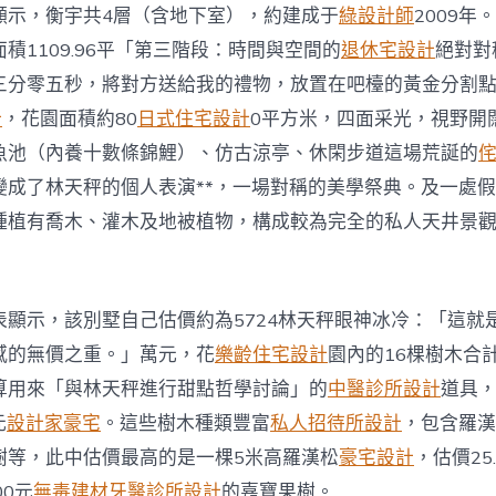
顯示，衡宇共4層（含地下室），約建成于
綠設計師
2009年
面積1109.96平「第三階段：時間與空間的
退休宅設計
絕對對
三分零五秒，將對方送給我的禮物，放置在吧檯的黃金分割
計
，花園面積約80
日式住宅設計
0平方米，四面采光，視野開
魚池（內養十數條錦鯉）、仿古涼亭、休閑步道這場荒誕的
變成了林天秤的個人表演**，一場對稱的美學祭典。及一處
種植有喬木、灌木及地被植物，構成較為完全的私人天井景
表顯示，該別墅自己估價約為5724林天秤眼神冰冷：「這就
感的無價之重。」萬元，花
樂齡住宅設計
園內的16棵樹木合
算用來「與林天秤進行甜點哲學討論」的
中醫診所設計
道具
元
設計家豪宅
。這些樹木種類豐富
私人招待所設計
，包含羅漢
樹等，此中估價最高的是一棵5米高羅漢松
豪宅設計
，估價25
00元
無毒建材
牙醫診所設計
的嘉寶果樹。