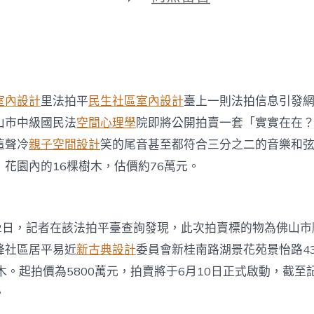
期
〈佛
山
法
拍
別
墅
帶
室內設計
里法拍平
民生社區室內設計
臺上一則法拍信息引發
800
平
山市中級國民法
空間心理學
院即將公開拍賣一套「實實在在
花
這聲冷
親子空間設計
笑的尾音甚至都符合三分之二的音樂和弦
園，
5800JIUYI
花園內的16棵樹木，估價約76萬元。
俱
意
翻
修
2日，記者在該法拍平臺查詢發現，此次拍賣標的物為佛山市
設
計
峰社區居平易近
新古典設計
委員會新桂南路湖景花苑景怡路4
萬
木。起拍價為5800萬元，拍賣將于6月10日正式啟動，截至
起
拍〉
。
中