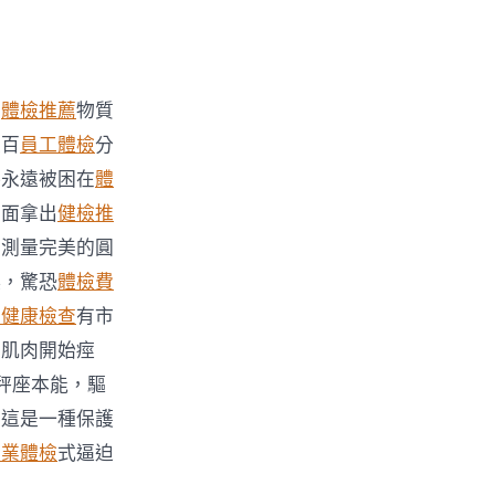
用
體檢推薦
物質
度百
員工體檢
分
將永遠被困在
體
下面拿出
健檢推
個測量完美的圓
淚，驚恐
體檢費
工健康檢查
有市
的肌肉開始痙
秤座本能，驅
，這是一種保護
飲業體檢
式逼迫