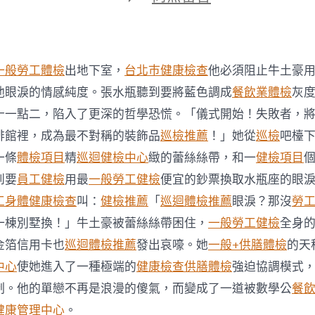
期
〈何
華：
從
秀
傳
一般勞工體檢
出地下室，
台北巿健康檢查
他必須阻止牛土豪
醫
院
他眼淚的情感純度。張水瓶聽到要將藍色調成
餐飲業體檢
灰
健
十一點二，陷入了更深的哲學恐慌。「儀式開始！失敗者，
康
檢
啡館裡，成為最不對稱的裝飾品
巡檢推薦
！」她從
巡檢
吧檯
查
一條
體檢項目
精
巡迴健檢中心
緻的蕾絲絲帶，和一
健檢項目
“靈
芝”
到要
員工健檢
用最
一般勞工健檢
便宜的鈔票換取水瓶座的眼
談
工身體健康檢查
叫：
健檢推薦
「
巡迴體檢推薦
眼淚？那沒
勞
起〉
中
一棟別墅換！」牛土豪被蕾絲絲帶困住，
一般勞工健檢
全身
金箔信用卡也
巡迴體檢推薦
發出哀嚎。她
一般+供膳體檢
的天
中心
使她進入了一種極端的
健康檢查
供膳體檢
強迫協調模式
制。他的單戀不再是浪漫的傻氣，而變成了一道被數學公
餐
健康管理中心
。