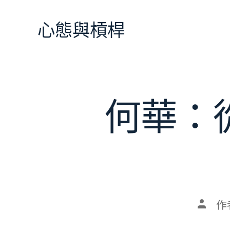
跳
至
心態與槓桿
主
要
內
容
何華：
文
作
章
作