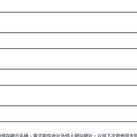
中儲存顯示名稱、電子郵件地址及個人網站網址，以供下次發佈留言