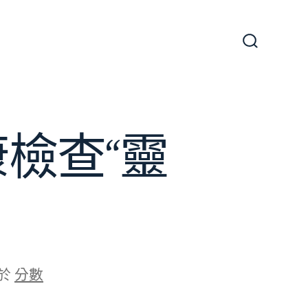
搜
尋
切
換
開
關
檢查“靈
於
分數