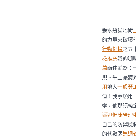
者
張水瓶猛地衝
的力量來破壞
行動健檢
之五
檢推薦
我的咖
薦
兩件武器：
規。牛土豪聽
用
地大
一般勞
值！我寧願用
攣，他那張純
巡迴健康管理
自己的防禦機
的代數題
巡迴