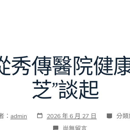
從秀傳醫院健康
芝”談起
發
分
者：
admin
2026 年 6 月 27 日
分類
表
類
日
在
尚無留言