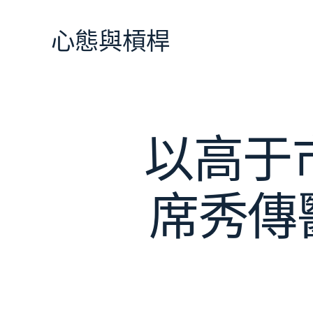
跳
至
心態與槓桿
主
要
內
容
以高于
席秀傳