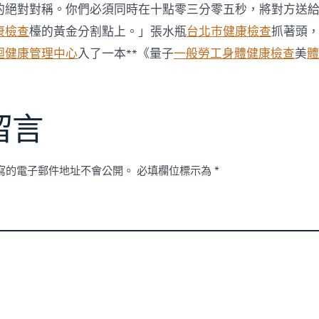
健
的絕對對稱。你們必須同時在十點零三分零五秒，將對方送
康
康檢查
檯的黃金分割點上。」張水瓶
台北巿健康檢查
抓著頭
檢
查
迴健康管理中心
入了一本**《量子
一般勞工身體健康檢查
美
體
涉
貪
今
或
被
留言
控〉
中
寫的電子郵件地址不會公開。
必填欄位標示為
*