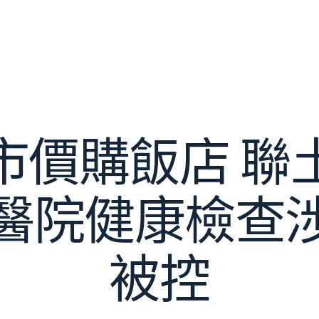
市價購飯店 聯
醫院健康檢查
被控