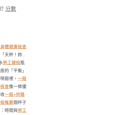
於
分數
工身體健康檢查
「天秤！妳…
水
勞工健檢
瓶
薦
座的「平衡」
咖啡館裡，
一般
康檢查
像一條優
她收
一般+供膳
體檢推薦
個杯子
段：時間與
勞工