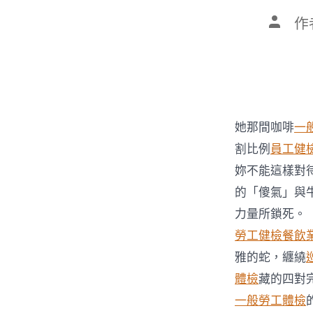
文
作
章
作
者
她那間咖啡
一
割比例
員工健
妳不能這樣對
的「傻氣」與
力量所鎖死。
勞工健檢
餐飲
雅的蛇，纏繞
體檢
藏的四對
一般勞工體檢