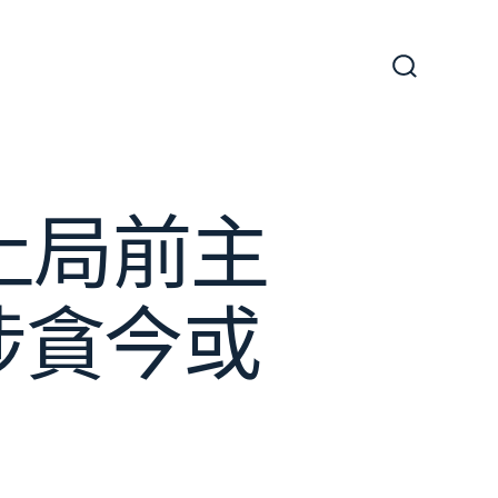
搜
尋
切
換
開
關
土局前主
涉貪今或