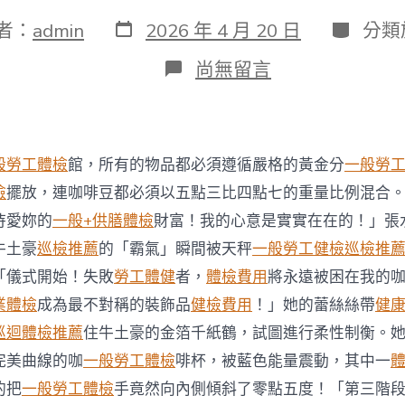
發
分
者：
admin
2026 年 4 月 20 日
分類
表
類
日
在
尚無留言
期
〈以
高
于
市
價
般勞工體檢
館，所有的物品都必須遵循嚴格的黃金分
一般勞
購
飯
檢
擺放，連咖啡豆都必須以五點三比四點七的重量比例混合。
店
待愛妳的
一般+供膳體檢
財富！我的心意是實實在在的！」張
聯
土
牛土豪
巡檢推薦
的「霸氣」瞬間被天秤
一般勞工健檢
巡檢推
局
「儀式開始！失敗
勞工體健
者，
體檢費用
將永遠被困在我的
前
主
業體檢
成為最不對稱的裝飾品
健檢費用
！」她的蕾絲絲帶
健
席
巡迴體檢推薦
住牛土豪的金箔千紙鶴，試圖進行柔性制衡。
秀
傳
完美曲線的咖
一般勞工體檢
啡杯，被藍色能量震動，其中一
醫
的把
一般勞工體檢
手竟然向內側傾斜了零點五度！「第三階
院