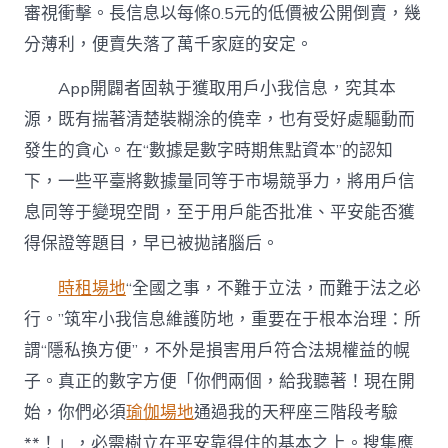
審視衝擊。長信息以每條0.5元的低價被公開倒賣，幾
分薄利，便賣失落了萬千家庭的安定。
App開闢者固執于獲取用戶小我信息，究其本
源，既有揣著清楚裝糊涂的僥幸，也有受好處驅動而
發生的貪心。在“數據是數字時期焦點資本”的認知
下，一些平臺將數據量同等于市場競爭力，將用戶信
息同等于變現空間，至于用戶能否批准、平安能否獲
得保證等題目，早已被拋諸腦后。
時租場地
“全國之事，不難于立法，而難于法之必
行。”筑牢小我信息維護防地，重要在于根本治理：所
謂“隱私換方便”，不外是損害用戶符合法規權益的幌
子。真正的數字方便「你們兩個，給我聽著！現在開
始，你們必須
瑜伽場地
通過我的天秤座三階段考驗
**！」，必需樹立在平安靠得住的基本之上。搜集應