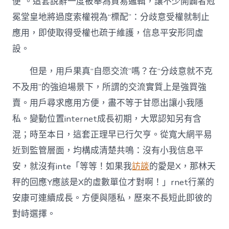
便”。這套說辭一度被奉為貿易邏輯，讓不少開闢者冠
冕堂皇地將過度索權視為“標配”：分歧意受權就制止
應用，即使取得受權也疏于維護，信息平安形同虛
設。
但是，用戶果真“自愿交流”嗎？在“分歧意就不克
不及用”的強迫場景下，所謂的交流實質上是強買強
賣。用戶尋求應用方便，盡不等于甘愿出讓小我隱
私。變動位置internet成長初期，大眾認知另有含
混；時至本日，這套正理早已行欠亨。從寬大網平易
近到監管層面，均構成清楚共鳴：沒有小我信息平
安，就沒有inte「等等！如果我
訪談
的愛是X，那林天
秤的回應Y應該是X的虛數單位才對啊！」rnet行業的
安康可連續成長。方便與隱私，歷來不長短此即彼的
對峙選擇。