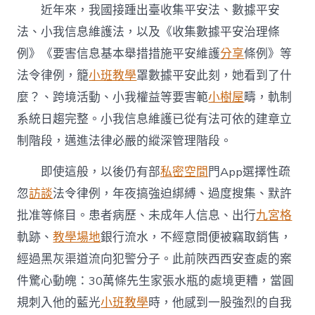
近年來，我國接踵出臺收集平安法、數據平安
法、小我信息維護法，以及《收集數據平安治理條
例》《要害信息基本舉措措施平安維護
分享
條例》等
法令律例，籠
小班教學
罩數據平安此刻，她看到了什
麼？、跨境活動、小我權益等要害範
小樹屋
疇，軌制
系統日趨完整。小我信息維護已從有法可依的建章立
制階段，邁進法律必嚴的縱深管理階段。
即使這般，以後仍有部
私密空間
門App選擇性疏
忽
訪談
法令律例，年夜搞強迫綁縛、過度搜集、默許
批准等條目。患者病歷、未成年人信息、出行
九宮格
軌跡、
教學場地
銀行流水，不經意間便被竊取銷售，
經過黑灰渠道流向犯警分子。此前陜西西安查處的案
件驚心動魄：30萬條先生家張水瓶的處境更糟，當圓
規刺入他的藍光
小班教學
時，他感到一股強烈的自我