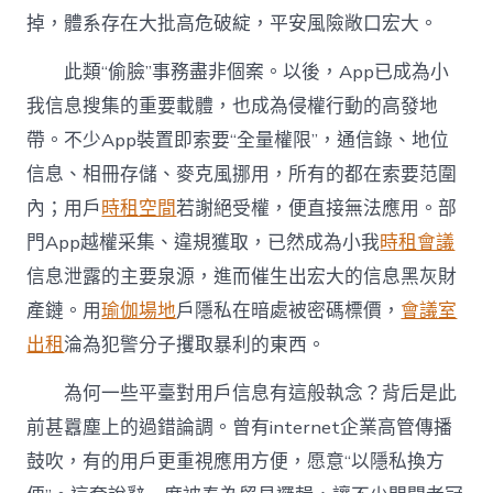
掉，體系存在大批高危破綻，平安風險敞口宏大。
此類“偷臉”事務盡非個案。以後，App已成為小
我信息搜集的重要載體，也成為侵權行動的高發地
帶。不少App裝置即索要“全量權限”，通信錄、地位
信息、相冊存儲、麥克風挪用，所有的都在索要范圍
內；用戶
時租空間
若謝絕受權，便直接無法應用。部
門App越權采集、違規獲取，已然成為小我
時租會議
信息泄露的主要泉源，進而催生出宏大的信息黑灰財
產鏈。用
瑜伽場地
戶隱私在暗處被密碼標價，
會議室
出租
淪為犯警分子攫取暴利的東西。
為何一些平臺對用戶信息有這般執念？背后是此
前甚囂塵上的過錯論調。曾有internet企業高管傳播
鼓吹，有的用戶更重視應用方便，愿意“以隱私換方