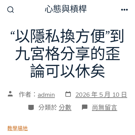
跳
心態與槓桿
至
搜
選
尋
單
主
切
“以隱私換方便”到
要
換
開
內
關
九宮格分享的歪
容
論可以休矣
發
文
作者：
admin
2026 年 5 月 10 日
表
章
日
作
分
在
分類於
分數
尚無留言
期
者
類
〈“以
隱
私
教學場地
換