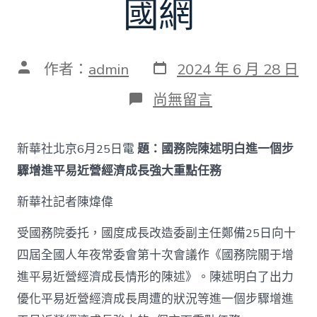
國網
發
文
作者：
admin
2024 年 6 月 28 日
表
章
日
作
在
尚無留言
期
者
〈人
年
夜
新華社北京6月25日電
題：國務院陳述明白進一個步
常
委
驟增進平易近營經濟成長強大重點任務
會
｜
新華社記者陳煒偉
國
務
受國務院委托，國度成長改造委副主任鄭備25日向十
院
陳
四屆全國人年夜常委會第十次會議作《國務院關于增
述
進平易近營經濟成長情形的陳述》。陳述明白了出力
明
白
優化平易近營經濟成長周遭的狀況等進一個步驟增進
進