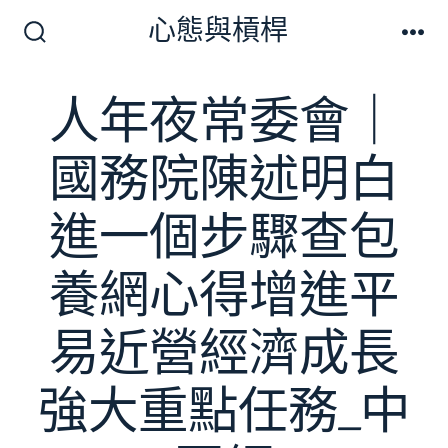
跳
心態與槓桿
至
搜
選
尋
單
主
切
人年夜常委會｜
要
換
開
內
關
國務院陳述明白
容
進一個步驟查包
養網心得增進平
易近營經濟成長
強大重點任務_中