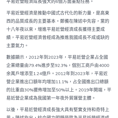
平易近營經濟成長強大的6個方面重點任務。
一
個
步
平易近營經濟是推動中國式古代化的新力量，是高東
驟
西的品質成長的主要基本。鄭備在陳述中先容，黨的
查
包
十八年夜以來，增進平易近營經濟成長獲得主要成
養
績，平易近營經濟曾經成為推進我國成長不成或缺的
網
心
主要氣力。
得
增
數據顯示，2012年到2023年，平易近營企業占全國
進
企業總量由79.4%進步至92.3%，個別工商戶由4000
平
易
余萬戶增添至1.24億戶。2012年到2023年，平易近
近
營
營企業進出口額年均增加11.1%，占全國進出口總額
經
的比重由30%擺佈增加至50%以上。2019年開端，平
濟
成
易近營企業成為我國第一年夜外貿運營主體。
長
強
以後，平易近營經濟成長強大具有堅實支持和奇特上
大
風。陳述指出，綜合國力明顯晉陞為平易近營經濟成