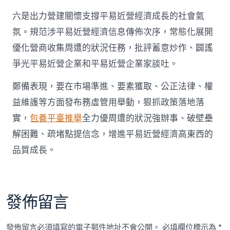
六是出力營建關懷支撐平易近營經濟成長的社會氣
氛。規范涉平易近營經濟信息傳佈次序，常態化展開
優化營商收集周遭的狀況任務，批評蓄意炒作、闢謠
爭光平易近營企業和平易近營企業家談吐。
鄭備表現，要在市場準進、要素獲取、公正法律、權
益維護等方面發布務虛管用舉動，狠抓政策落地落
實，
包養平臺推舉
全力優周遭的狀況強辦事、破壁壘
解困難、疏堵點提信念，增進平易近營經濟高東西的
品質成長。
發佈留言
發佈留言必須填寫的電子郵件地址不會公開。
必填欄位標示為
*