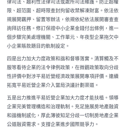
律司法、趨利性法律司法或處所司法維護。防止超權
限、超范圍、超時限查封拘留收禁解凍財富。依法依
規展開羈押、留置等辦法，依規依紀依法展開審查查
詢拜訪任務。修訂保證中小企業金錢付出條例，進一
個步驟完美處理機關、工作單元、年夜型企業拖欠中
小企業賬款題目的軌制設定。
四是出力加大力度政策和諧和督導落實。清算觸及不
服等看待企業的法令律例政策，在微觀政策取向分歧
性評價中對涉平易近營經濟政策展開專項評價。連續
拓寬平易近營企業介入當局決議計劃渠道。
五是出力推進平易近營企業加大力度才能扶植。領導
企業完美管理構造和治理軌制。充足施展房地產融資
和諧機制感化，厚此薄彼知足分歧一切制房地產企業
公道融資需求。支撐企業進步國際競爭力。