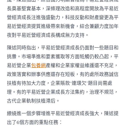
重
點
長奠基堅實基本，深條理改造和高程度開放為平易近
任
務
營經濟成長注進強盛動力，科技反動和財產變更為平
_
易近營經濟提質進級帶來新機會，綜合兼顧力度加年
中
國
夜對平易近營經濟成長構成無力支持。
網〉
中
陳述同時指出，平易近營經濟成長仍面對一些題目和
挑釁。市場準進和要素獲取等方面牴觸仍較凸起，平
易近營企業
包養網
產權和企業家權益維護還不充足，
政策落實和辦事供應還存在短板，有的處所政務誠信
扶植有待加大力度，企業賬款“連環欠”題目尚需處
理。有的平易近營企業成長方法集約，治理不規范，
古代企業軌制扶植滯后。
繚繞進一個步驟增進平易近營經濟成長強大，陳述提
出了6個方面的重點任務：