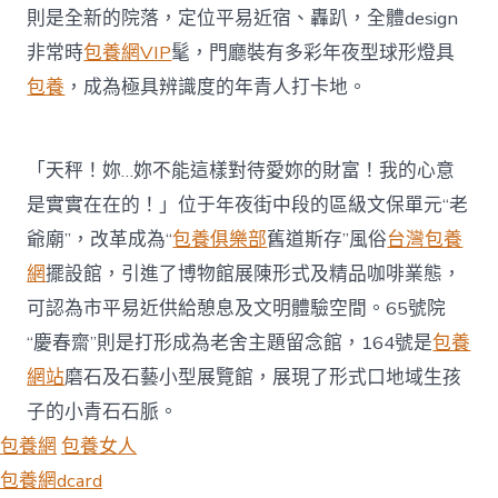
則是全新的院落，定位平易近宿、轟趴，全體design
非常時
包養網VIP
髦，門廳裝有多彩年夜型球形燈具
包養
，成為極具辨識度的年青人打卡地。
「天秤！妳…妳不能這樣對待愛妳的財富！我的心意
是實實在在的！」位于年夜街中段的區級文保單元“老
爺廟”，改革成為“
包養俱樂部
舊道斯存”風俗
台灣包養
網
擺設館，引進了博物館展陳形式及精品咖啡業態，
可認為市平易近供給憩息及文明體驗空間。65號院
“慶春齋”則是打形成為老舍主題留念館，164號是
包養
網站
磨石及石藝小型展覽館，展現了形式口地域生孩
子的小青石石脈。
包養網
包養女人
包養網dcard