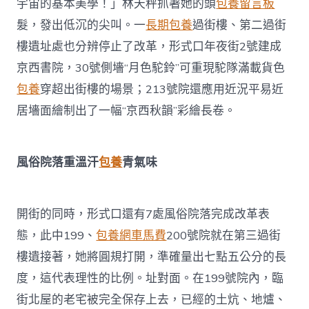
宇宙的基本美學！」林天秤抓著她的頭
包養留言板
髮，發出低沉的尖叫。一
長期包養
過街樓、第二過街
樓遺址處也分辨停止了改革，形式口年夜街2號建成
京西書院，30號側墻“月色駝鈴”可重現駝隊滿載貨色
包養
穿超出街樓的場景；213號院還應用近況平易近
居墻面繪制出了一幅“京西秋韻”彩繪長卷。
風俗院落重溫汗
包養
青氣味
開街的同時，形式口還有7處風俗院落完成改革表
態，此中199、
包養網車馬費
200號院就在第三過街
樓遺接著，她將圓規打開，準確量出七點五公分的長
度，這代表理性的比例。址對面。在199號院內，臨
街北屋的老宅被完全保存上去，已經的土炕、地爐、