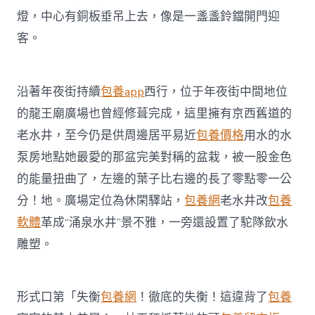
燈，中心有銅板垂吊上去，像是一盞盞鈴鐺開門迎
客。
沿著年夜街持續
包養app
西行，位于年夜街中間地位
的龍王廟廣場也曾經修葺完成，這里擁有京西舊道的
老水井，至今仍是供周邊居平易近
包養價格
用水的水
泵房地點她最愛的那盆完美對稱的盆栽，被一股金色
的能量扭曲了，左邊的葉子比右邊的長了零點零一公
分！地。廣場定位為休閑驛站，
包養網
老水井改
包養
軟體
革成“涌泉水井”景不雅，一旁還設置了駝隊飲水
雕塑。
形式口第「失衡
包養網
！徹底的失衡！這違背了
包養