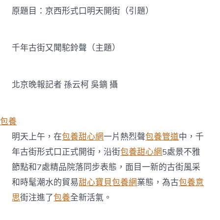
養
原題目：京西形式口明天開街（引題）
心
得
形
式
千年古街又聞駝鈴聲（主題）
口
開
街
千
北京晚報記者 孫云柯 吳鏑 攝
年
古
街
又
包養
聞
明天上午，在
包養甜心網
一片熱烈聲
包養管道
中，千
駝
鈴
年古街形式口正式開街，沿街
包養甜心網
5處景不雅
聲〉
節點和7處精品院落同步表態，面目一新的古街風采
中
和時髦潮水的貿易
甜心寶貝包養網
業態，為古
包養意
思
街注進了
包養
全新活氣。