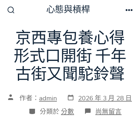
跳
心態與槓桿
至
搜
選
尋
單
主
切
京西專包養心得
要
換
開
內
關
形式口開街 千年
容
古街又聞駝鈴聲
發
文
作者：
admin
2026 年 3 月 28 日
表
章
日
作
分
在
分類於
分數
尚無留言
期
者
類
〈京
西
專
包