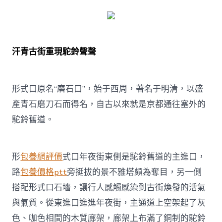
汗青古街重現駝鈴聲聲
形式口原名“磨石口”，始于西周，著名于明清，以盛
產青石磨刀石而得名，自古以來就是京都通往塞外的
駝鈴舊道。
形
包養網評價
式口年夜街東側是駝鈴舊道的主進口，
路
包養價格ptt
旁挺拔的景不雅塔頗為奪目，另一側
搭配形式口石墻，讓行人感觸感染到古街煥發的活氣
與氣質。從東進口進進年夜街，主通道上空架起了灰
色、咖色相間的木質廊架，廊架上布滿了銅制的駝鈴