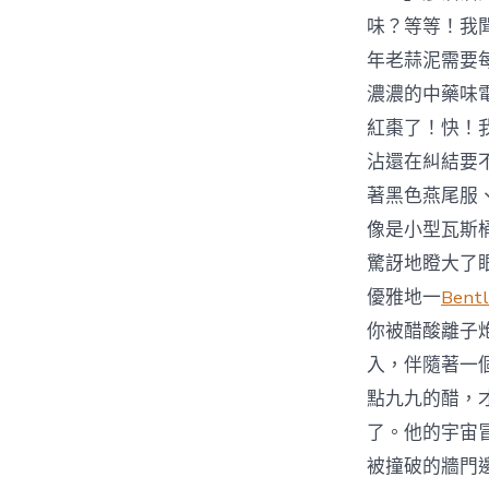
味？等等！我
年老蒜泥需要
濃濃的中藥味
紅棗了！快！
沾還在糾結要
著黑色燕尾服
像是小型瓦斯
驚訝地瞪大了眼
優雅地一
Bent
你被醋酸離子
入，伴隨著一
點九九的醋，
了。他的宇宙
被撞破的牆門