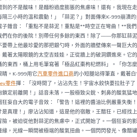
聞到的不是酸味！是麵粉過度膨脹的焦慮味！還有，我現在
每隔三小時的溫和震動！」「蒜泥？」對面傳來K-999崩潰
電子雜音：「重點不是蒜泥！重點是**時空正在彎曲！**我
我們在你的後院！別帶任何多餘的東西！除了——你那缸蒜
不要帶上他最珍愛的那把銀勺時，外面的牆壁傳來一聲巨大
、戴著太陽眼鏡的太空吉娃娃，正從牆上的破洞鑽進來。它
桶的東西，桶上用毛筆寫著「極品紅棗枸杞燃料」。「你怎
睛。K-999用它
汽車零件進口商
的小短腿站得筆直，戴著白
ley零件
揮：「沒時間了，沾沾先生！宇宙水餃快要拉肚子了
炮鎖定前離開！」話音未落，一股極致尖銳、刺鼻的酸氣猛
個狂妄自大的電子音效：「警告！這裡的醬油比例嚴重失衡
才是真理！」廖沾沾知道，這是他的宿敵，王醋狂，已經找
冒險，被迫從他對蒜泥的焦慮中，正式開始了。一個狂妄的
邊緣，光線一瞬間被極端的酸氣扭曲。一個閃閃發光、像醋