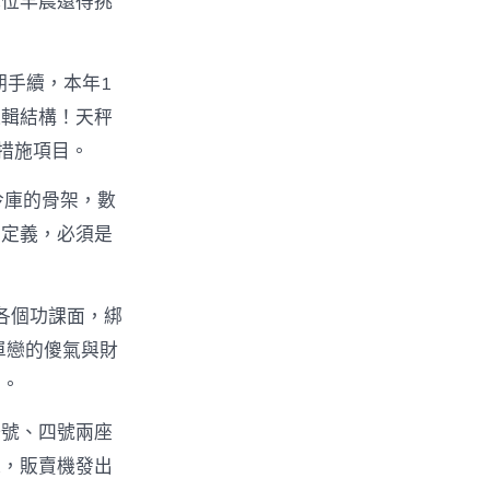
職位早晨還得挑
期手續，本年1
邏輯結構！天秤
措施項目。
冷庫的骨架，數
的定義，必須是
在各個功課面，綁
單戀的傻氣與財
景。
一號、四號兩座
機，販賣機發出