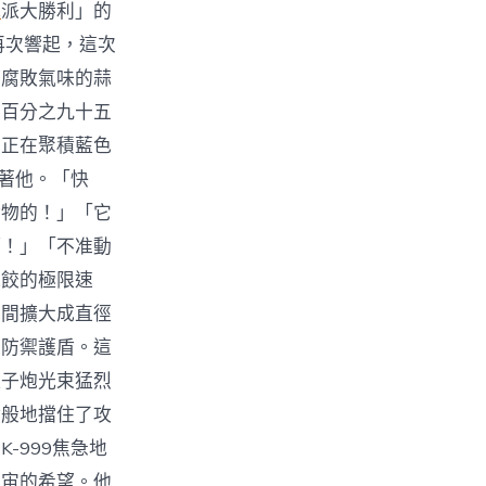
芯
派大勝利」的
再次響起，這次
滿腐敗氣味的蒜
及百分之九十五
，正在聚積藍色
促著他。「快
酵物的！」「它
啊！」「不准動
水餃的極限速
瞬間擴大成直徑
的防禦護盾。這
離子炮光束猛烈
蹟般地擋住了攻
-999焦急地
宇宙的希望。他