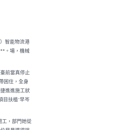
南）智能物流港
**。場，機械
評臺前當真停止
絲帶困住，全身
敏捷進進施工狀
項目扶植“早岑
開工，部門她從