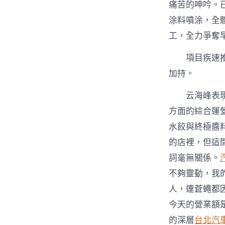
痛苦的呻吟。
涂料噴涂，全
工，全力爭奪
項目疾速
加持。
云海峰表
方面的綜合運
水餃與終極醬
的店裡，但這
詞毫無關係。
不夠靈動，我
人，連蒼蠅都
今天的營業額
的深層
台北汽