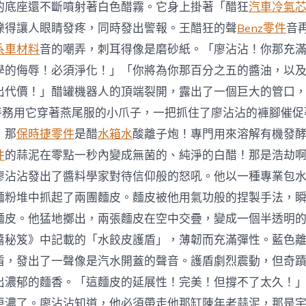
的底座還不斷噴射著白色醋霧。它身上掛著「醋狂
汽車冷氣
爍得讓人眼睛發疼，同時發出警報。王醋狂的聲
Benz零件
音
系車材料
音的嘲弄，刺耳得像是磨砂紙。「廖沾沾！你那充
學的侮辱！必須淨化！」「你將為你那百分之五的醬油，以
出代價！」醋罐機器人的頂端裂開，露出了一個巨大的管口
99特務用它穿著燕尾服的小爪子，一把抓住了廖沾沾的褲腳催
！那
保時捷零件
是醋
水箱水
酸離子炮！專門用來溶解有機發
件
的蒜泥在零點一秒內變成無菌的、純淨的白醋！那是浩劫
廖沾沾發出了醬料學家對待信仰般的怒吼。他以一種專業包
麵粉堆中抓起了兩團麵皮。麵皮被他用氣功般的捏製手法，
麵皮。他猛地擲出，兩張麵皮在空中交疊，變成一個半透明
醬秘笈》中記載的「水餃皮護盾」，薄韌而充滿彈性。藍色
盾，發出了一聲像是汽水開蓋的聲音。護盾劇烈震動，但奇
出濃郁的麵香。「這麵皮的延展性！完美！但撐不了太久！」K
更濃了。廖沾沾知道，他必須帶走他那缸陳年老蒜泥，那是