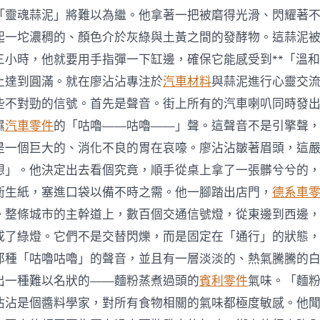
「靈魂蒜泥」將難以為繼。他拿著一把被磨得光滑、閃耀著
起一坨濃稠的、顏色介於灰綠與土黃之間的發酵物。這蒜泥
三小時，他就要用手指彈一下缸邊，確保它能感受到**「溫和
上達到圓滿。就在廖沾沾專注於
汽車材料
與蒜泥進行心靈交
些不對勁的信號。首先是聲音。街上所有的汽車喇叭同時發
濕
汽車零件
的「咕嚕——咕嚕——」聲。這聲音不是引擎聲
是一個巨大的、消化不良的胃在哀嚎。廖沾沾皺著眉頭，這
想」。他決定出去看個究竟，順手從桌上拿了一張髒兮兮的
衛生紙，塞進口袋以備不時之需。他一腳踏出店門，
德系車
。整條城市的主幹道上，數百個交通信號燈，從東邊到西邊
成了綠燈。它們不是交替閃爍，而是固定在「通行」的狀態
那種「咕嚕咕嚕」的聲音，並且有一層淡淡的、熱氣騰騰的
出一種難以名狀的——麵粉蒸煮過頭的
賓利零件
氣味。「麵
沾沾是個醬料學家，對所有食物相關的氣味都極度敏感。他