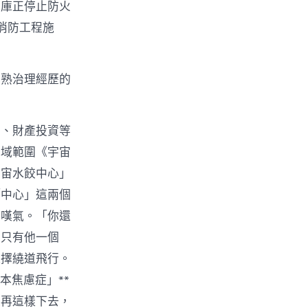
倉庫正停止防火
消防工程施
成熟治理經歷的
營、財產投資等
地域範圍《宇宙
宇宙水餃中心」
「中心」這兩個
泥嘆氣。「你還
內只有他一個
選擇繞道飛行。
本焦慮症」**
果再這樣下去，