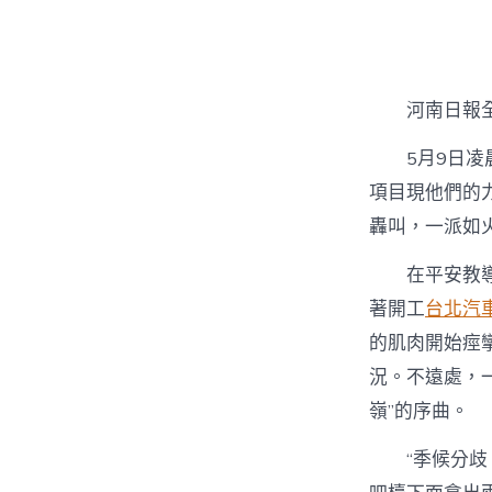
者
河南日報
5月9日
項目現他們的
轟叫，一派如
在平安教
著開工
台北汽
的肌肉開始痙
況。不遠處，一
嶺”的序曲。
“季候分