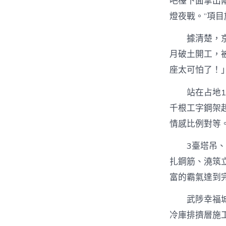
吧檯下面拿出
燈夜戰。”項
據清楚，
月破土開工，
座太可怕了！
站在占地
千根工字鋼架
情感比例對等
3臺塔吊、
扎鋼筋、澆筑
富的霸氣達到
武陟幸福
冷庫排擠層施