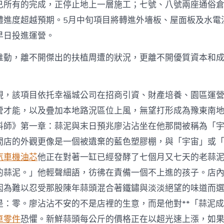
已所有的完成，正停止地上一層施工；七號、八號兩座通俗
體進度超越預期。5月中旬項目將轉進外墻板、屋面板及水電
早日投進運營。
推動，離不開傑出的扶植周遭的狀況，更離不開優質資本和
現，該項目依托幸福城公司在招商引資、財產培養、園區運
營才能，以及疊加本地路況區位上風，無望打形成為豫東南
料師》第一章：蒜泥與末日預兆廖沾沾坐在他那間被稱為「
間店的外觀更像是一個被遺棄的藍色塑膠棚，與「宇宙」或
汽車機油芯
他正在對著一缸已經發酵了七個月又七天的老蒜
的蒜泥。」他輕聲細語，彷彿在責備一個不上進的孩子。店
因為難以忍受那股陳年蒜頭混合著鐵鏽與淡淡絕望的味道而
是：零。廖沾沾不安的不是店裡的生意，而是他對**「蒜泥成
車零件
恐懼。新鮮蒜頭每公斤的價格正在以超光速上漲，如