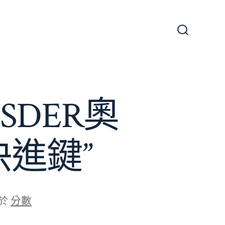
搜
尋
切
換
開
關
DER奧
進鍵”
於
分數