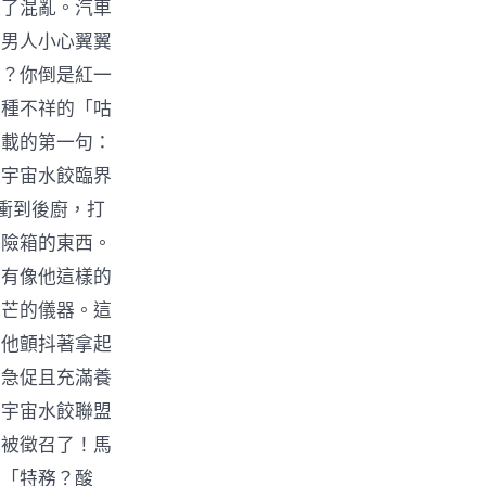
入了混亂。汽車
的男人小心翼翼
嚕？你倒是紅一
這種不祥的「咕
記載的第一句：
是宇宙水餃臨界
衝到後廚，打
保險箱的東西。
只有像他這樣的
光芒的儀器。這
。他顫抖著拿起
、急促且充滿養
！宇宙水餃聯盟
你被徵召了！馬
：「特務？酸