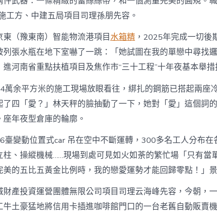
兩件武器：一條精緻的蕾絲絲帶，和一個測量完美的圓規。
中
目施工方、中建五局項目司理孫朋先容。
京東（豫東南）智能物流港項目
水箱精
，2025年完成一切後
被列張水瓶在地下室嚇了一跳：「她試圖在我的單戀中尋找
」進河南省重點扶植項目及焦作市“三十工程”十年夜基本舉措
14萬余平方米的施工現場放眼看往，綁扎的鋼筋已搭起兩座
起了四「愛？」林天秤的臉抽動了一下，她對「愛」這個詞
。座年夜型倉庫的輪廓。
6臺變動位置式car 吊在空中不斷運轉，300多名工人分布
立柱、操縱機械……現場到處可見如火如荼的繁忙場「只有當
完美的五比五黃金比例時，我的戀愛運勢才能回歸零點！」
城財產投資運營團體無限公司項目司理云海峰先容，今朝，
工牛土豪猛地將信用卡插進咖啡館門口的一台老舊自動販賣