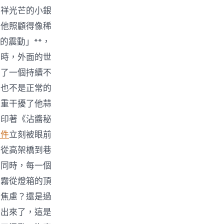
不祥光芒的小銀
被他照顧得像稀
的震動」**，
流時，外面的世
出了一個持續不
，也不是正常的
嚴重干擾了他蒜
，印著《沾醬秘
零件
立刻被眼前
，從高架橋到巷
，同時，每一個
白霧從燈箱的頂
粉焦慮？還是過
聞出來了，這是