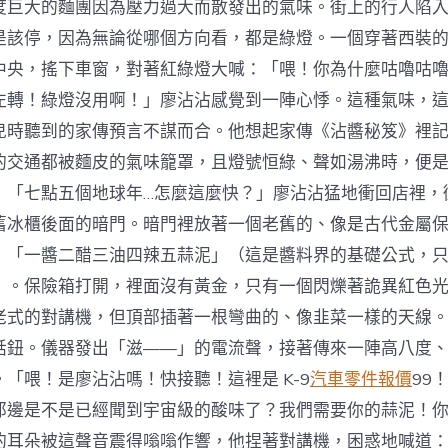
度巨大的麵團因為壓力過大而散發出的氣味。街上的行人陷
是該停，因為無論從哪個方向看，都是綠燈。一個穿著西裝
中央，搖下車窗，對著紅綠燈大喊：「喂！你為什麼咕嚕咕
左轉！綠燈沒用啊！」廖沾沾感覺到一陣心悸。這種氣味，
兒時聽到的家傳預言不謀而合。他想起家傳《沾醬秘笈》裡
的交通都被麵皮的氣味籠罩，且燈號恒綠、聲如湯沸時，便
」「七點五個地球年…怎麼這麼快？」廖沾沾猛地衝回店裡，
舊冰櫃後面的暗門。暗門裡放著一個老舊的、像是古代金屬
：「一醬二醋三油四辣五蒜泥」（這是醬料界的基礎公式，
）。保險箱打開，裡面沒有黃金，只有一個閃爍著詭異紅色
老式的對講機，但頂部插著一根彎曲的、像韭菜一樣的天線
話鈕。儀器發出「滋——」的電流聲，接著傳來一陣高八度
「喂！是廖沾沾嗎！快接聽！這裡是 K-9
汽車零件報價
99
那邊是不是已經聞到宇宙級的酸味了？我們需要你的蒜泥！
的耳朵被這聲音震得嗡嗡作響，他捏著對講機，困惑地喊道