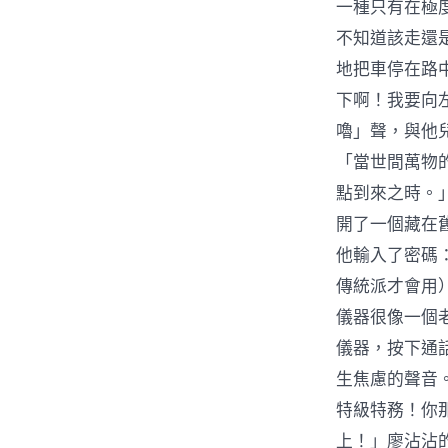
一種只有在極
不知道該走還
地把車停在路
下啊！我要向
嚕」聲，與他
「當世間萬物
點到來之時。
開了一個藏在
他輸入了密碼
傳統派才會用
儀器很像一個
儀器，按下通
生焦慮的聲音。
特級特務！你
上！」廖沾沾