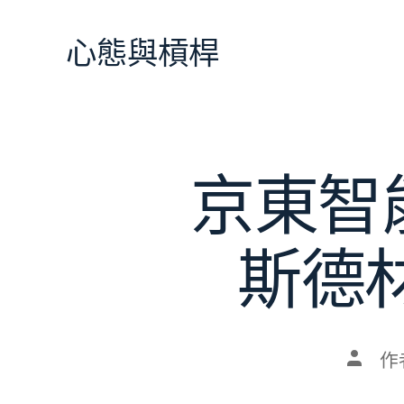
跳
至
心態與槓桿
主
要
內
容
京東智
斯德
文
作
章
作