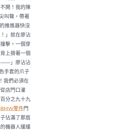
走不開！我的陳
的尖叫聲，帶著
們的推進器快沒
泥！」就在廖沾
的撞擊。一個穿
的背上揹著一個
麼——」廖沾沾
色手套的爪子
！我們必須在
地從店門口灌
！百分之九十九
上
BMW零件
門
影子佔滿了那扇
罐的機器人緩緩