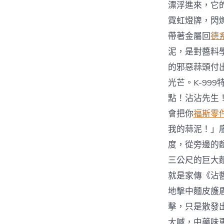
漂浮進來，它
霓虹燈牌，閃
帶著金屬回
德
泥，是對醬料
的邪惡蒜頭付
光芒。K-9
點！沾沾先生
會把你
福斯零
我的蒜泥！」
度，從旁邊的
三公尺的巨大
就是家傳《沾
地擊中麵皮護
擊，只是散發
大喊，中藥味