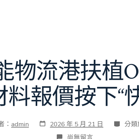
能物流港扶植OS
材料報價按下“快
發
分
者：
admin
2026 年 5 月 21 日
分類
表
類
日
在
尚無留言