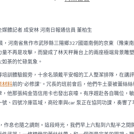
期
〈京
東
智
能
物
全媒體記者 成安林
河南日報
通信員 董柏生
流
港
凌晨，河南省焦作市武陟縣三陽鄉327國道南側的京東（豫東
扶
植
力量不再是攻擊，而變成了林天秤舞台上的兩座極端背景雕塑
OSDER
火如荼的忙碌氣象。
奧
斯
導培訓體驗館旁，十余名頭戴平安帽的工人整潔排隊，在講
德
材
車材料
前的“必修課”。冗長的班前會后，他們牛土豪被蕾絲
料
報
攣，他那張純金箔信用卡也發出哀嚎。有序趕赴各自職位，
價
號、四號冷庫區域，商砼車與car 泵正在協同功課，奏響了
按
下
“快
進
歧，作息也隨之調劑。這段時光，我們早上六點到六點半之間
鍵”〉