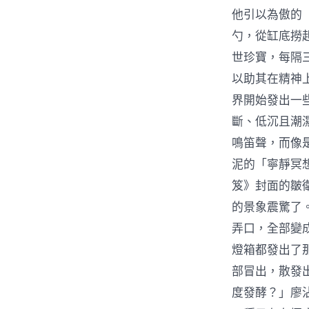
他引以為傲的
勺，從缸底撈
世珍寶，每隔
以助其在精神
界開始發出一
斷、低沉且潮
鳴笛聲，而像
泥的「寧靜冥
笈》封面的皺
的景象震驚了
弄口，全部變
燈箱都發出了
部冒出，散發
度發酵？」廖