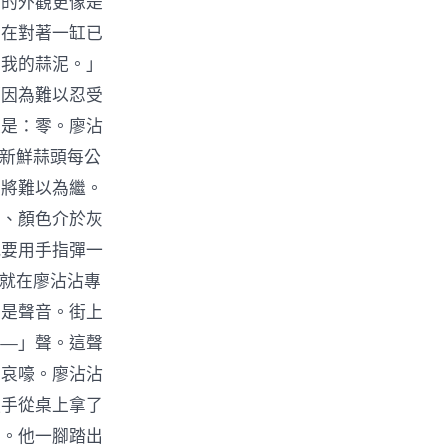
店的外觀更像是
正在對著一缸已
，我的蒜泥。」
都因為難以忍受
額是：零。廖沾
。新鮮蒜頭每公
」將難以為繼。
的、顏色介於灰
就要用手指彈一
。就在廖沾沾專
先是聲音。街上
——」聲。這聲
在哀嚎。廖沾沾
順手從桌上拿了
需。他一腳踏出