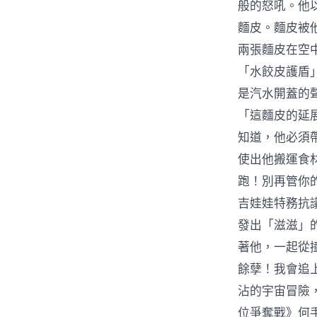
般的怒吼。他
麵皮。麵皮被
兩張麵皮在空
「水餃皮護盾
是汽水開蓋的
「這麵皮的延
知道，他必須
使出他搬運食
跑！別再管你
吉娃娃特務抗
發出「滋滋」
著他，一起從
餘孽！我會追
沾的宇宙冒險
位爭奪戰》何