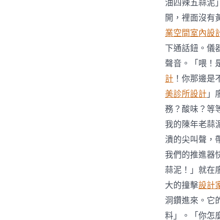
油四辣五蒜泥
開，裡面沒有
業空間室內設
下通話鈕。儀
聲音。「喂！是
計
！你那邊是
美診所設計
」
務？酸味？等
我的陳年老蒜
潰的尖叫聲，
我們的推進器
蒜泥！」就在
大的撞擊
設計
洞鑽進來。它
料」。「你怎