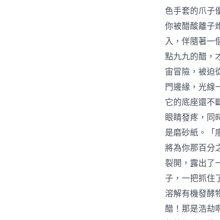
色手套的爪子
你被醋酸離子
入，伴隨著一
點九九的醋，
宙冒險，被迫
門邊緣，光線
它的底座還不
眼睛發疼，同
是磨砂紙。「
將為你那百分
裂開，露出了
子，一把抓住
溶解有機發酵
醋！那是浩劫