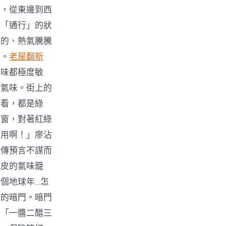
燈，從東邊到西
在「通行」的狀
淡的、熱氣騰騰
味。
老屋翻新
氣味都極度敏
的氣味。街上的
向看，都是綠
車窗，對著紅綠
沒用啊！」廖沾
家傳預言不謀而
麵皮的氣味籠
個地球年…怎
面的暗門。暗門
：「一醬二醋三