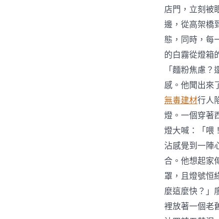
店門，立刻被
邊，從高架橋
態，同時，每
的白霧從燈箱
「麵粉焦慮？
感。他聞出來
無毒建材
行人
燈。一個穿著
燈大喊：「喂
沾感覺到一陣
合。他想起家
罩，且燈號恒
麼這麼快？」
裡放著一個老