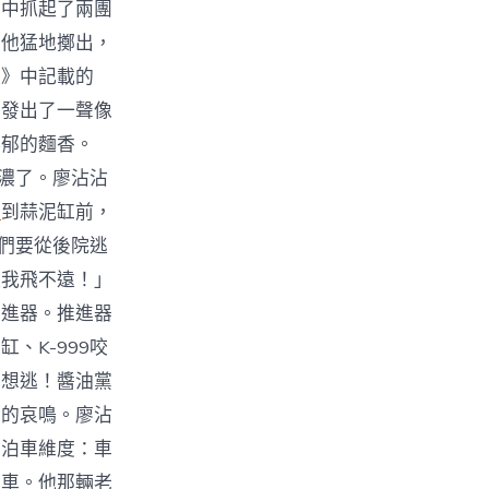
堆中抓起了兩團
。他猛地擲出，
笈》中記載的
，發出了一聲像
濃郁的麵香。
更濃了。廖沾沾
計
到蒜泥缸前，
我們要從後院逃
棗我飛不遠！」
推進器。推進器
、K-999咬
別想逃！醬油黨
後的哀鳴。廖沾
行泊車維度：車
泊車。他那輛老