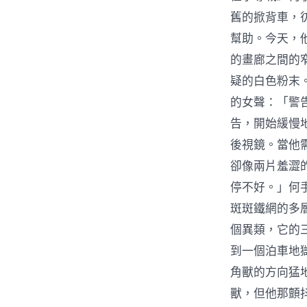
舊的掀背車，
幫助。今天，
的畫廊之間的
疑的白色粉末
的女聲：「警
告，開始緩慢
後視鏡。當他
卻像兩片羞澀
停不好。」何
斑斑鐵網的多
個異類，它的
到一個泊車地
角獸的方向猛
獸，但他那顫