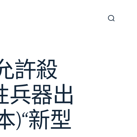
搜
尋
切
換
開
關
)允許殺
傷性兵器出
本)“新型