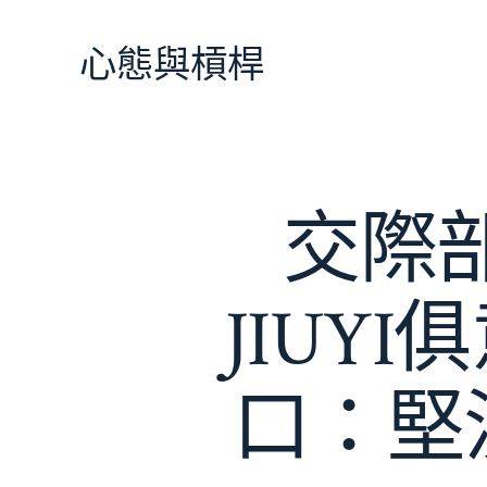
跳
至
心態與槓桿
主
要
內
容
交際部
JIUY
口：堅決