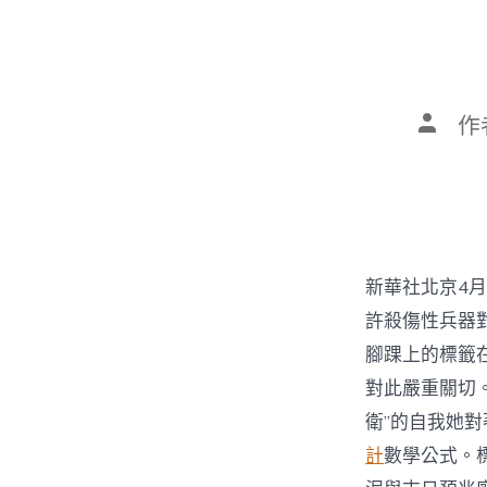
文
作
章
作
者
新華社北京4月
許殺傷性兵器
腳踝上的標籤
對此嚴重關切
衛”的自我她
計
數學公式。