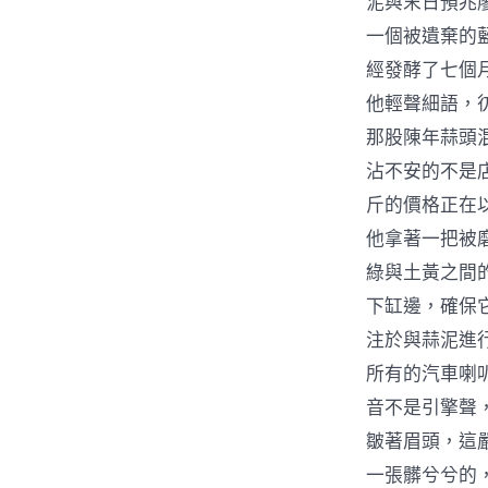
泥與末日預兆
一個被遺棄的
經發酵了七個
他輕聲細語，
那股陳年蒜頭
沾不安的不是
斤的價格正在
他拿著一把被
綠與土黃之間
下缸邊，確保
注於與蒜泥進
所有的汽車喇
音不是引擎聲
皺著眉頭，這
一張髒兮兮的