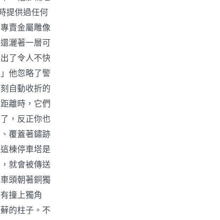
時提供過任何
間專賣金屬雕像
面還灑著一層可
發出了令人不快
。」他忽略了警
時刻自動收折的
的距離時，它們
看了，反正你也
雲、覆蓋著鏽跡
。這棟停車塔是
次，就會被傳送
，車頭朝著銅獨
沒有撞上獨角
苔蘚的柱子。不