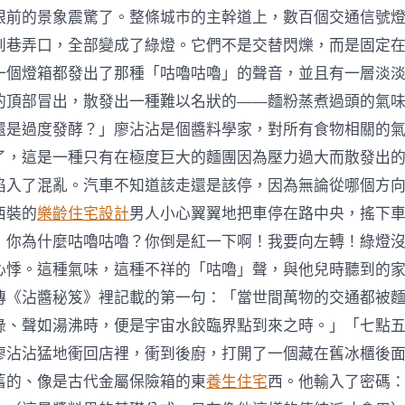
中
眼前的景象震驚了。整條城市的主幹道上，數百個交通信號
到巷弄口，全部變成了綠燈。它們不是交替閃爍，而是固定
一個燈箱都發出了那種「咕嚕咕嚕」的聲音，並且有一層淡
的頂部冒出，散發出一種難以名狀的——麵粉蒸煮過頭的氣
還是過度發酵？」廖沾沾是個醬料學家，對所有食物相關的
了，這是一種只有在極度巨大的麵團因為壓力過大而散發出
陷入了混亂。汽車不知道該走還是該停，因為無論從哪個方
西裝的
樂齡住宅設計
男人小心翼翼地把車停在路中央，搖下
！你為什麼咕嚕咕嚕？你倒是紅一下啊！我要向左轉！綠燈
心悸。這種氣味，這種不祥的「咕嚕」聲，與他兒時聽到的
傳《沾醬秘笈》裡記載的第一句：「當世間萬物的交通都被
綠、聲如湯沸時，便是宇宙水餃臨界點到來之時。」「七點五
廖沾沾猛地衝回店裡，衝到後廚，打開了一個藏在舊冰櫃後
舊的、像是古代金屬保險箱的東
養生住宅
西。他輸入了密碼