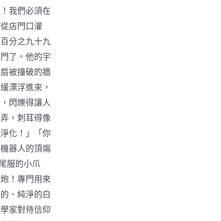
了！我們必須在
地從店門口灌
！百分之九十九
上門了。他的宇
那扇被撞破的牆
緩緩漂浮進來，
牌，閃爍得讓人
嘲弄，刺耳得像
須淨化！」「你
罐機器人的頂端
燕尾服的小爪
子炮！專門用來
菌的、純淨的白
計
學家對待信仰