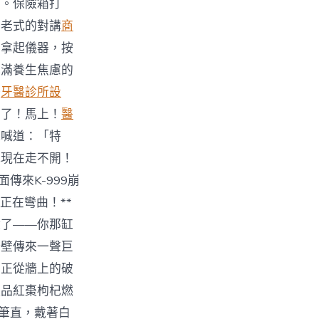
）。保險箱打
個老式的對講
商
著拿起儀器，按
充滿養生焦慮的
務
牙醫診所設
召了！馬上！
醫
地喊道：「特
我現在走不開！
傳來K-999崩
正在彎曲！**
除了——你那缸
牆壁傳來一聲巨
，正從牆上的破
極品紅棗枸杞燃
得筆直，戴著白