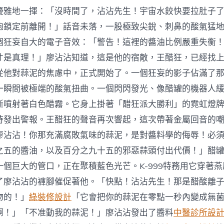
優雅地一揮：「沒時間了，沾沾先生！宇宙水餃快要拉肚子
炮鎖定前離開！」話音未落，一股極致尖銳、刺鼻的酸氣猛
個狂妄自大的電子音效：「警告！這裡的醬油比例嚴重失衡
才是真理！」廖沾沾知道，這是他的宿敵，王醋狂，已經找
從他對蒜泥的焦慮中，正式開始了。一個狂妄的影子佔滿了
一瞬間被極端的酸氣扭曲。一個閃閃發光、像醋罐的機器人
斷噴射著白色醋霧。它身上掛著「醋狂派大勝利」的霓虹燈
時發出警報。王醋狂的聲音再次響起，這次帶著金屬回音的
廖沾沾！你那充滿腐敗氣味的蒜泥，是對醬料學的侮辱！必
之五的醬油，以及百分之九十五的邪惡蒜頭付出代價！」醋
一個巨大的管口，正在聚積藍色光芒。K-999特務用它穿著
了廖沾沾的褲腳催促著他。「快點！沾沾先生！那是醋酸離
物的！」
綠裝修設計
「它會把你的蒜泥在零點一秒內變成無
啊！」「不准動我的蒜泥！」廖沾沾發出了醬料
中醫診所設