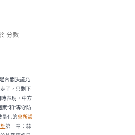
於
分數
通過內閣決議允
吸走了，只剩下
問時表現，中方
家”和“專守防
被量化的
會所設
設計
第一章：蒜