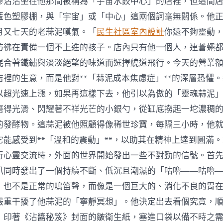
廖沾沾坐在他那間被稱為「宇宙水餃中心」的店裡，但這間
設
計
藍色塑膠棚，與「宇宙」或「中心」這兩個詞毫無關係。他
傷
月又七天的老蒜泥嘆氣。「
民生社區室內設計
你還不夠靈動
性
兵
彷彿在責備一個不上進的孩子。店內只有他一個人，連蒼蠅
器
混合著鐵鏽與淡淡絕望的味道而選擇繞道飛行。今天的營業
出
口：
店裡的生意，而是他對**「蒜泥成本焦慮症」**的深層恐懼
堅
決
以超光速上漲，如果再這樣下去，他引以為傲的「靈魂蒜泥
抵
磨得光滑、閃耀著不祥光芒的小銀勺，從缸底撈起一坨濃稠
抗
japan(日
的發酵物。這蒜泥被他照顧得像稀世珍寶，每隔三小時，他
本)
它能感受到**「溫和的震動」**，以助其在精神上達到圓滿
“新
型
行心靈交流時，外面的世界開始發出一些不對勁的信號。首
軍
叭同時發出了一個持續不斷、低沉且潮濕的「咕嚕——咕嚕
國
主
，也不是正常的鳴笛聲，而像是一個巨大的、消化不良的胃
義”
嚴重干擾了他蒜泥的「寧靜冥想」。他決定出去看個究竟，
妄
動〉
，印著《沾醬秘笈》封面的皺衛生紙，塞進口袋以備不時之