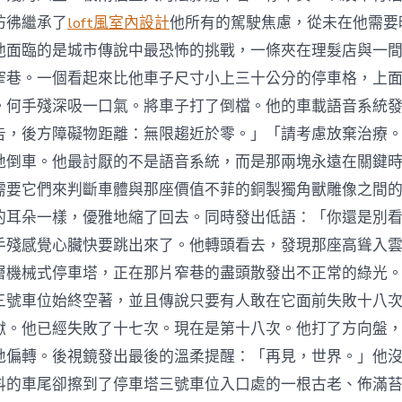
彷彿繼承了
loft風室內設計
他所有的駕駛焦慮，從未在他需要
他面臨的是城市傳說中最恐怖的挑戰，一條夾在理髮店與一
窄巷。一個看起來比他車子尺寸小上三十公分的停車格，上
。何手殘深吸一口氣。將車子打了倒檔。他的車載語音系統
告，後方障礙物距離：無限趨近於零。」「請考慮放棄治療
地倒車。他最討厭的不是語音系統，而是那兩塊永遠在關鍵
需要它們來判斷車體與那座價值不菲的銅製獨角獸雕像之間
的耳朵一樣，優雅地縮了回去。同時發出低語：「你還是別
手殘感覺心臟快要跳出來了。他轉頭看去，發現那座高聳入
層機械式停車塔，正在那片窄巷的盡頭散發出不正常的綠光
三號車位始終空著，並且傳說只要有人敢在它面前失敗十八
獄。他已經失敗了十七次。現在是第十八次。他打了方向盤
地偏轉。後視鏡發出最後的溫柔提醒：「再見，世界。」他
抖的車尾卻擦到了停車塔三號車位入口處的一根古老、佈滿