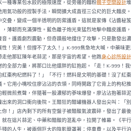
以一種專業包水餃的極限速度，從旁邊的麵粉
親子空間設計
他用氣功般的捏製手法，瞬間擴大成直徑三公尺的巨大麵皮
中交疊，變成一個半透明的防禦護盾。這就是家傳《沾醬秘
」，薄韌而充滿彈性。藍色離子炮光束猛烈地擊中麵皮護盾
聲音。護盾劇烈震動，但奇蹟般地擋住了攻擊，只是散發出
展性！完美！但撐不了太久！」K-999焦急地大喊，中藥味
帶走他那缸陳年老蒜泥，那是宇宙的希望。他跑
身心診所設
材的全部力量，將那口比他還胖的缸抱起。「走！K-999！
的紅棗枸杞燃料了！」「不行！燃料是文明的基礎！沒了紅
議。它用小嘴咬住廖沾沾的衣領，同時開啟了它背上的枸杞
的輕微煎煮聲，伴隨著一股濃郁的蔘味爆發。廖沾沾抱著蒜泥缸
撞出來的洞口衝向後院。王醋狂的醋罐機器人發出尖叫：「
上你！」店內剩下的所有空盤子被醋酸氣波震碎，發出了最
，就在這片蒜泥、中藥和醋酸的混亂中，拉開了帷幕。《平
手殘的人生，被兩個巨大的陰影籠罩著：停車費，以及平行