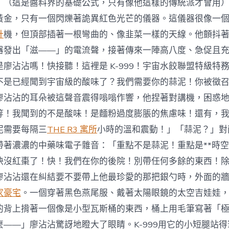
」（這是醬料界的基礎公式，只有像他這樣的傳統派才會用
黃金，只有一個閃爍著詭異紅色光芒的儀器。這儀器很像一
計
機，但頂部插著一根彎曲的、像韭菜一樣的天線。他顫抖
器發出「滋——」的電流聲，接著傳來一陣高八度、急促且
廖沾沾嗎！快接聽！這裡是 K-999！宇宙水餃聯盟特級特
不是已經聞到宇宙級的酸味了？我們需要你的蒜泥！你被徵
廖沾沾的耳朵被這聲音震得嗡嗡作響，他捏著對講機，困惑
等！我聞到的不是酸味！是麵粉過度膨脹的焦慮味！還有，
泥需要每隔三
THE R3 寓所
小時的溫和震動！」「蒜泥？」對面
帶著濃濃的中藥味電子雜音：「重點不是蒜泥！重點是**時空
快沒紅棗了！快！我們在你的後院！別帶任何多餘的東西！
廖沾沾還在糾結要不要帶上他最珍愛的那把銀勺時，外面的
家豪宅
。一個穿著黑色燕尾服、戴著太陽眼鏡的太空吉娃娃
的背上揹著一個像是小型瓦斯桶的東西，桶上用毛筆寫著「
麼——」廖沾沾驚訝地瞪大了眼睛。K-999用它的小短腿站