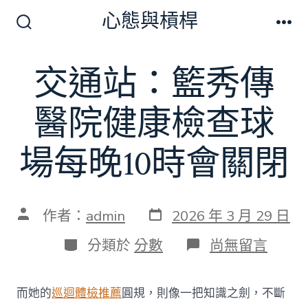
跳
心態與槓桿
至
搜
選
尋
單
主
切
交通站：籃秀傳
要
換
開
內
關
醫院健康檢查球
容
場每晚10時會關閉
發
文
作者：
admin
2026 年 3 月 29 日
表
章
日
作
分
在
分類於
分數
尚無留言
期
者
類
〈交
通
站：
而她的
巡迴體檢推薦
圓規，則像一把知識之劍，不斷
籃