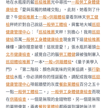
秀
地在水瓶座的藍
巡檢推薦
光中尋找**
一般勞工身體健
傳
康檢查
「愛與孤獨的精確交點」。此刻，她看到了什
醫
院
麼？牛
健檢推薦
土
一般+供膳體檢
豪看到林天
勞工健
健
檢
秤終於對自己說話
一般勞工體檢
，興奮地大喊
巡迴
康
檢
健康管理中心
：「
巡檢推薦
天秤！別擔心！我用
巡迴
查
健檢
百萬
一般勞工身體健康檢查
現金買下這
健檢推薦
球
場
棟樓，讓你隨意破壞！這就是愛！」張水瓶抓著頭
台
每
晚
北巿健康檢查
，感覺自己的腦
勞工體健
袋被強制塞入
10
巡迴體檢推薦
了一本*
一般+供膳體檢
*《量子美學入
時
會
門》。「第二階段：顏色與氣味的完美協調。張
行動
關
健檢
水瓶，你必須將你的怪誕藍色，調配成我咖
巡迴
閉〉
中
健康管理中心
啡館牆壁的灰度
餐飲業體檢
百分之五十
一點
一般勞工體檢
二。」
一般勞工身體健康檢查
而現
在
供膳檢查
，一個是無限的金錢物慾，另一個是無限
的單戀傻氣，兩者
餐飲業體檢
都極端到讓她無法平