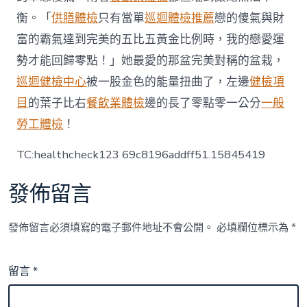
衡。「
供膳體檢
只有當單
巡迴體檢推薦
戀的傻氣與財
富的霸氣達到完美的五比五黃金比例時，我的戀愛運
勢才能回歸零點！」她最愛的那盆完美對稱的盆栽，
巡迴健檢中心
被一股金色的能量扭曲了，左邊
健檢項
目
的葉子比右
餐飲業體檢
邊的長了零點零一公分
一般
勞工體檢
！
TC:healthcheck123 69c8196addff51.15845419
發佈留言
發佈留言必須填寫的電子郵件地址不會公開。
必填欄位標示為
*
留言
*