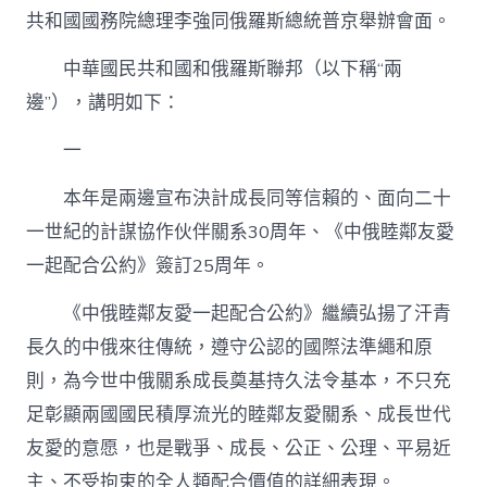
邦
共和國國務院總理李強同俄羅斯總統普京舉辦會面。
關
于
中華國民共和國和俄羅斯聯邦（以下稱“兩
進
一
邊”），講明如下：
個
步
一
驟
加
本年是兩邊宣布決計成長同等信賴的、面向二十
大
力
一世紀的計謀協作伙伴關系30周年、《中俄睦鄰友愛
度
一起配合公約》簽訂25周年。
周
全
計
《中俄睦鄰友愛一起配合公約》繼續弘揚了汗青
謀
長久的中俄來往傳統，遵守公認的國際法準繩和原
協
作、
則，為今世中俄關系成長奠基持久法令基本，不只充
深
足彰顯兩國國民積厚流光的睦鄰友愛關系、成長世代
化
睦
友愛的意愿，也是戰爭、成長、公正、公理、平易近
鄰
主、不受拘束的全人類配合價值的詳細表現。