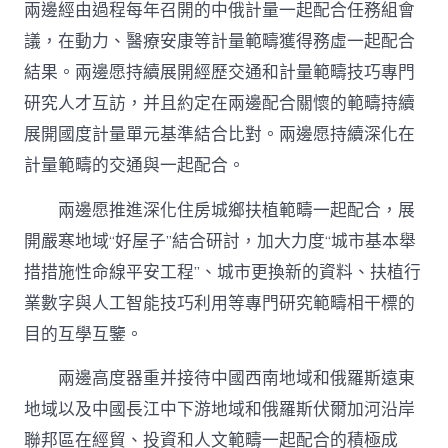
兩邊經由過程每年召開的中俄計量一起配合任務組會
議，在動力、醫療安康等計量範疇獲得務虛一起配合
結果。兩邊愿持續展開經歷交通和計量範疇技巧專門
研究人才互訪，并且約定在兩邊配合關懷的範疇持續
展開國度計量單元基準結合比對。兩邊愿持續深化在
計量範疇的交通與一起配合。
兩邊愿推進深化住房城鄉扶植範疇一起配合，展
開嚴寒地域“好屋子”結合研討，加大力度“城市基本舉
措措施性命線平安工程”、城市更換新的資料、扶植行
業數字與人工智能技巧利用等專門研究範疇相干標的
目的互學互鑒。
兩邊高度器重并接待中國西南地域和俄羅斯遠東
地域以及中國長江中下游地域和俄羅斯伏爾加河沿岸
聯邦區在經貿、投資和人文範疇一起配合的積極成