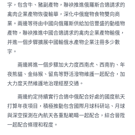
字，包含牛、豬副產物，聯袂推進俄羅斯合適請求的
禽肉企業產物恢復輸華，深化中俄寵物食物雙向商
業。兩邊等待由中國向俄羅斯供給加倍豐盛的動植物
產物，聯袂推進中國合適請求的禽肉企業產物輸俄，
并進一個步驟擴展中國輸俄水產物企業注冊多少數
字。
兩邊將進一個步驟加大力度西南虎、西南豹、年
夜熊貓、金絲猴、留鳥等野活潑物維護一起配合，加
大力度天然維護地治理經歷交通。
兩邊約定持續實行合適中俄配合好處的國度航天
打算年夜項目，積極推動包含國際月球科研站、月球
與深空探測在內航天各重點範疇一起配合，綜合晉陞
一起配合條理和程度。