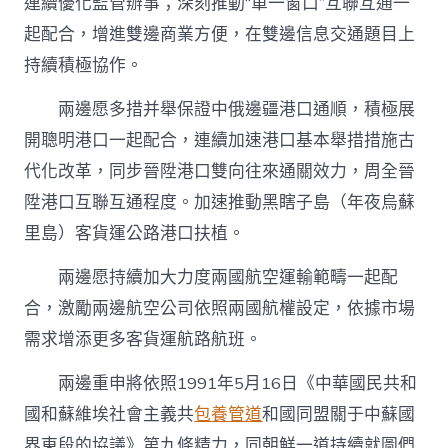
連續優化監管辦事；深刻推動“單一窗口”互聯互通一
起配合，增進雙邊商業方便，在雙邊信息交通題目上
持續積極協作。
兩邊愿多措并舉保證中俄邊疆港口通順，積極展
開聰明港口一起配合，連續加速港口基本舉措措施古
代化改革，同步晉陞港口雙向往來通關效力，周全晉
陞港口互聯互通程度。加速推動黑瞎子島（年夜烏蘇
里島）客貨運公路港口扶植。
兩邊愿持續加大力度兩國航空運輸範疇一起配
合，激勵兩邊航空公司依照兩國航權設定，依據市場
需求增添更多客貨運航路航班。
兩邊重申將依照1991年5月16日《中華國民共和
國和蘇維埃社會主義共
包養管道
和國同盟關于中蘇國
界東段的協議》第九條精力，同朝鮮一道持續就圖們