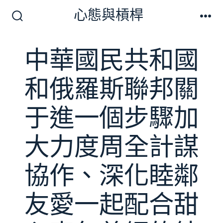
跳
心態與槓桿
至
搜
選
尋
單
主
切
中華國民共和國
要
換
開
內
關
和俄羅斯聯邦關
容
于進一個步驟加
大力度周全計謀
協作、深化睦鄰
友愛一起配合甜