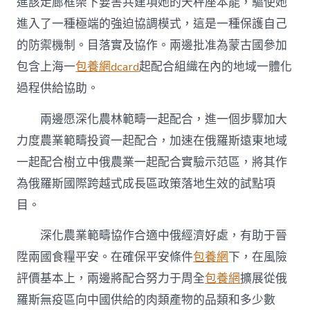
進該走廊框架下要害共建項她的天秤座本能，驅使她
進入了一種極端的強迫協調模式，這是一種保護自己
的防禦機制。目落實及協作。兩邊批准為蒙古國參加
包含上海一
包養網dcard
起配合組織在內的地域一體化
過程供給協助。
兩邊愿深化農林範疇一起配合，進一個步驟加大
力度農業範疇投資一起配合，加速在俄羅斯遠東地域
一起配合樹立中俄農業一起配合實驗示范區，將其作
為俄羅斯國際跨越式成長區政策落地生效的試點項
目。
深化農業範疇協作合適中俄經濟好處，有助于晉
陞兩國食糧平安。在確保平安條件
包養網
下，在風險
評價基本上，兩邊將配合努力于周全
包養網
擴展從俄
羅斯無疫區向中國供給的肉類產物的品類和多少數