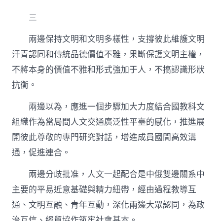
三
兩邊保持文明和文明多樣性，支撐彼此維護文明
汗青認同和傳統品德價值不雅，果斷保護文明主權，
不將本身的價值不雅和形式強加于人，不搞認識形狀
抗衡。
兩邊以為，應進一個步驟加大力度結合國教科文
組織作為當局間人文交通廣泛性平臺的感化，推進展
開彼此尊敬的專門研究對話，增進成員國間高效溝
通，促進連合。
兩邊分歧批准，人文一起配合是中俄雙邊關系中
主要的平易近意基礎與精力紐帶，經由過程教導互
通、文明互融、青年互動，深化兩邊大眾認同，為政
治互信、經貿協作筑牢社會基本。