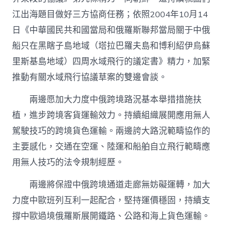
江出海題目做好三方協商任務；依照2004年10月14
日《中華國民共和國當局和俄羅斯聯邦當局關于中俄
船只在黑瞎子島地域（塔拉巴羅夫島和博利紹伊烏蘇
里斯基島地域）四周水域飛行的議定書》精力，加緊
推動有關水域飛行協議草案的雙邊會談。
兩邊愿加大力度中俄跨境路況基本舉措措施扶
植，進步跨境客貨運輸效力。持續組織展開應用無人
駕駛技巧的跨境貨色運輸。兩邊誇大路況範疇協作的
主要感化，交通在空運、陸運和船舶自立飛行範疇應
用無人技巧的法令規制經歷。
兩邊將保證中俄跨境通道走廊無妨礙運轉，加大
力度中歐班列互利一起配合，堅持運價穩固，持續支
撐中歐過境俄羅斯展開鐵路、公路和海上貨色運輸。