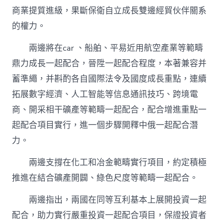
商業提質進級，果斷保衛自立成長雙邊經貿伙伴關系
的權力。
兩邊將在car 、船舶、平易近用航空產業等範疇
鼎力成長一起配合，晉陞一起配合程度，本著兼容并
蓄準繩，并斟酌各自國際法令及國度成長重點，連續
拓展數字經濟、人工智能等信息通訊技巧、跨境電
商、開采相干礦產等範疇一起配合，配合增進重點一
起配合項目實行，進一個步驟開釋中俄一起配合潛
力。
兩邊支撐在化工和冶金範疇實行項目，約定積極
推進在結合礦產開闢、綠色尺度等範疇一起配合。
兩邊指出，兩國在同等互利基本上展開投資一起
配合，助力實行嚴重投資一起配合項目，保證投資者