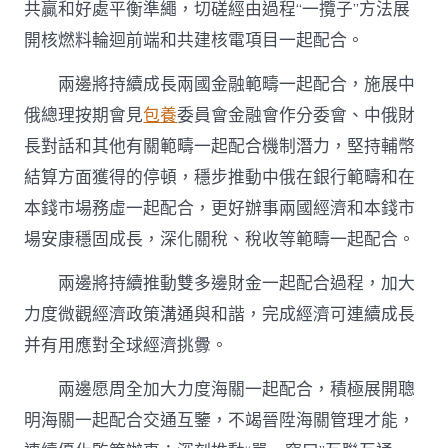
共贏和好處平衡準繩，切磋經由過程“一攬子”方法展
開核燃料輪迴前端和共建核電項目一起配合。
兩邊將持續成長兩國金融範疇一起配合，施展中
俄總理按期會見
包養
委員會金融會作分委會、中俄財
長對話和其他有關範疇一起配合機制潛力，堅持輔幣
結算方面獲得的停頓，穩步推動中俄在銀行範疇和在
本錢市場務虛一起配合，更好辦事兩國經濟和本錢市
場安康穩固成長，深化關稅、稅收等範疇一起配合。
兩邊將持續推動雙多邊財金一起配合過程，加大
力度微觀經濟政策溝通與和諧，完成經濟可連續成長
并有用應對全球經濟挑釁。
兩邊愿周全加大力度海關一起配合，積極展開聰
明海關一起配合交通互鑒，不竭晉陞海關管理才能，