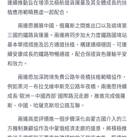
連續推動旨在增添北極航道貨運量及其全體成長的扶
植應用範疇務虛一起配合。
兩邊愿擴展中國、俄羅斯之間進出口以及過境第
三國的鐵路貨運量。兩邊將同步加大力度鐵路國境站
基本舉措措施及后方通道扶植，構建通順穩固、可連
續安康成長的鐵路物暢通道，配合保證貨色運輸平安
和效力。
兩邊愿加深跨境免費公路年夜橋扶植範疇協作，
例如黑河－布拉戈維申斯克公路年夜橋。兩邊愿持續
成長“歐洲－中國西部”國際路況走廊，推進完成俄羅
斯、中國、哈薩克斯坦公路互聯。
兩邊高度評價進一個步驟深化由蒙古國介入的三
方機制兼顧協作及中蒙俄經濟走廊的遠景，將積極推