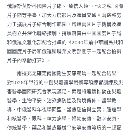
俄羅斯莫斯科國際片子節、“致信人類”、“火之魂”國際
片子節等平臺，加大力度影片及職員交通。兩邊將努
力于擴展片子結合制作範圍，增進兩國片子機構及職
員樹立并深化聯絡接觸，持續落實由中國國度片子局
和俄羅文雅化部配合批準的《2030年前中華國民共和
國國度片子局和俄羅斯聯邦文明部關于一起配合拍攝
片子的舉動打算》。
兩邊充足確定兩國衛生安康範疇一起配合結果，
對2026年舉行的中俄災難醫學戰術專項練習訓練及災
害醫學國際研究會表現滿足。兩邊將連續推動在災難
醫學、生物平安、沾染病防控及跨境傳佈、醫學教
導、中俄醫科年夜學同盟、醫療迷信與立異；腫瘤學
和核醫學、眼科、精力病學、婦幼安康、數字安康、
傳統醫學、藥品和醫療器械平安等安康範疇的一起配