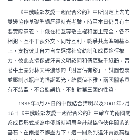
友
愛
一
《中俄睦鄰友愛一起配合公約》中所固定上去的
起
雙邊協作基礎準繩歷經時光考驗，時至本日仍具有主
配
合
要實際意義。中俄在相互尊敬主權和國土完全、各不
甜
相犯、互不干預外交、同等互利、戰爭共處準繩基本
心
專
上，支撐彼此自力自立選擇社會軌制和成長途徑權
包
力，彼此支撐保護汗青文明認同和傳這些千紙鶴，帶
養
網
著牛土豪對林天秤濃烈的「財富佔有慾」，試圖包裹
的
並壓制水瓶座的怪誕藍光。統價值不雅，兩國關系具
結
合
有不結盟、不合錯誤抗、不針對第三國的性質。
講
明〉
1996年4月25日的中俄結合講明以及2001年7月
中
16日《中俄睦鄰友愛一起配合公約》中確立的兩國關
系成長形式成為中俄新時期周全計謀協作伙伴關系的
基石。在兩邊不懈盡力下，這一關系到達汗青最高程