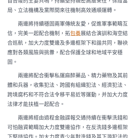
首告竣的主要共鳴，持續堅持親密高層來往，保證當
局、立法機構及黨際間來往機制高效通順運轉。
兩邊將持續穩固兩軍傳統友愛，促進軍事範疇互
信，完美一起配合機制，拓
包養
展結合演訓和海空結
合巡航，加大力度雙邊及多邊框架下和諧共同，聯袂
應對各類風險與挑釁，配合保護全球和地域平安穩
固。
兩邊將配合衝擊私運麻醉藥品、精力藥物及其前
體和兵器，收集犯法、跨國有組織犯法、經濟犯法、
跨境腐朽和不符合法令移平易近等運動，并加大力度
法律才能扶植一起配合。
兩邊將經由過程金融諜報交通持續在衝擊洗錢和
可怕融資範疇加大力度雙邊協作，在反洗錢多邊框架
下堅持協作。加大力度青少年對洗錢及其下游犯法的