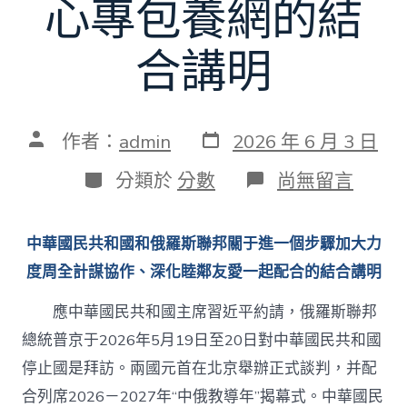
心專包養網的結
合講明
發
文
作者：
admin
2026 年 6 月 3 日
表
章
日
作
分
在
分類於
分數
尚無留言
期
者
類
〈中
華
國
中華國民共和國和俄羅斯聯邦關于進一個步驟加大力
民
共
度周全計謀協作、深化睦鄰友愛一起配合的結合講明
和
國
應中華國民共和國主席習近平約請，俄羅斯聯邦
和
總統普京于2026年5月19日至20日對中華國民共和國
俄
羅
停止國是拜訪。兩國元首在北京舉辦正式談判，并配
斯
聯
合列席2026－2027年“中俄教導年”揭幕式。中華國民