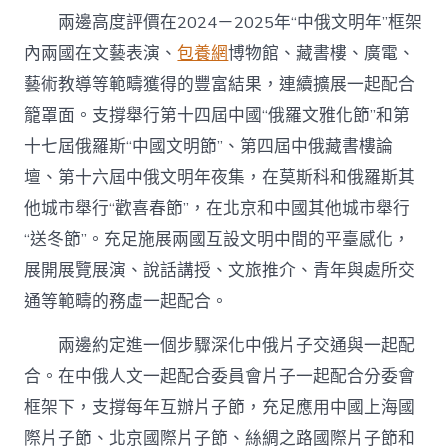
兩邊高度評價在2024－2025年“中俄文明年”框架
內兩國在文藝表演、
包養網
博物館、藏書樓、廣電、
藝術教導等範疇獲得的豐富結果，連續擴展一起配合
籠罩面。支撐舉行第十四屆中國“俄羅文雅化節”和第
十七屆俄羅斯“中國文明節”、第四屆中俄藏書樓論
壇、第十六屆中俄文明年夜集，在莫斯科和俄羅斯其
他城市舉行“歡喜春節”，在北京和中國其他城市舉行
“送冬節”。充足施展兩國互設文明中間的平臺感化，
展開展覽展演、說話講授、文旅推介、青年與處所交
通等範疇的務虛一起配合。
兩邊約定進一個步驟深化中俄片子交通與一起配
合。在中俄人文一起配合委員會片子一起配合分委會
框架下，支撐每年互辦片子節，充足應用中國上海國
際片子節、北京國際片子節、絲綢之路國際片子節和