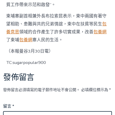
貧工作帶來示范和啟發”。
柬埔寨副首相兼外長布拉索昆表示，柬中兩國有著守
望相助、患難與共的兄弟情誼，柬中在扶貧等民生
包
養意思
領域的合作產生了許多切實成果，改善
包養網
了柬埔
包養網
寨人民的生活。
（本報曼谷3月30日電）
TC:sugarpopular900
發佈留言
發佈留言必須填寫的電子郵件地址不會公開。
必填欄位標示為
*
留言
*