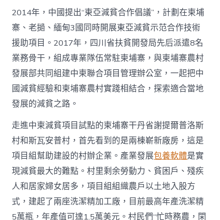
門
2014年，中國提出“東亞減貧合作倡議”，計劃在柬埔
戶〉
中
寨、老撾、緬甸3國同時開展東亞減貧示范合作技術
援助項目。2017年，四川省扶貧開發局先后派遣8名
業務骨干，組成專業隊伍常駐柬埔寨，與柬埔寨農村
發展部共同組建中柬聯合項目管理辦公室，一起把中
國減貧經驗和柬埔寨農村實踐相結合，探索適合當地
發展的減貧之路。
走進中柬減貧項目試點的柬埔寨干丹省謝提爾普洛斯
村和斯瓦安普村，首先看到的是兩棟嶄新廠房，這是
項目組幫助建設的村辦企業。產業發展
包養軟體
是實
現減貧最大的難點。村里剩余勞動力、貧困戶、殘疾
人和居家婦女居多，項目組組織農戶以土地入股方
式，建起了兩座洗潔精加工廠，目前最高年產洗潔精
5萬瓶，年產值可達1.5萬美元。村民們“忙時務農，閑