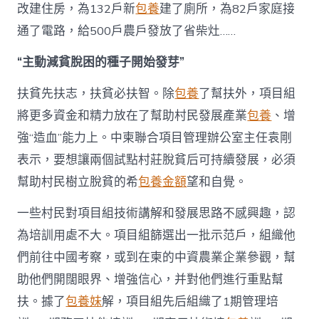
改建住房，為132戶新
包養
建了廁所，為82戶家庭接
通了電路，給500戶農戶發放了省柴灶……
“主動減貧脫困的種子開始發芽”
扶貧先扶志，扶貧必扶智。除
包養
了幫扶外，項目組
將更多資金和精力放在了幫助村民發展產業
包養
、增
強“造血”能力上。中柬聯合項目管理辦公室主任袁剛
表示，要想讓兩個試點村莊脫貧后可持續發展，必須
幫助村民樹立脫貧的希
包養金額
望和自覺。
一些村民對項目組技術講解和發展思路不感興趣，認
為培訓用處不大。項目組篩選出一批示范戶，組織他
們前往中國考察，或到在柬的中資農業企業參觀，幫
助他們開闊眼界、增強信心，并對他們進行重點幫
扶。據了
包養妹
解，項目組先后組織了1期管理培