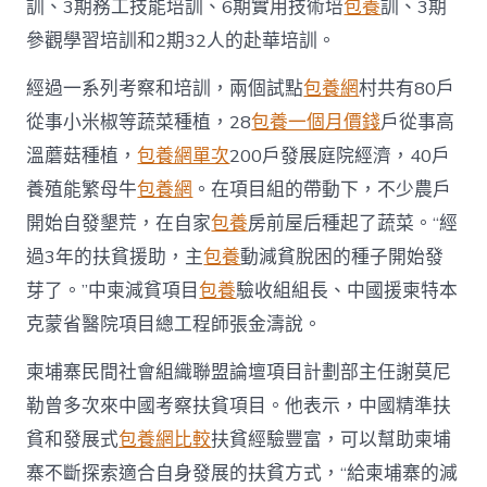
訓、3期務工技能培訓、6期實用技術培
包養
訓、3期
參觀學習培訓和2期32人的赴華培訓。
經過一系列考察和培訓，兩個試點
包養網
村共有80戶
從事小米椒等蔬菜種植，28
包養一個月價錢
戶從事高
溫蘑菇種植，
包養網單次
200戶發展庭院經濟，40戶
養殖能繁母牛
包養網
。在項目組的帶動下，不少農戶
開始自發墾荒，在自家
包養
房前屋后種起了蔬菜。“經
過3年的扶貧援助，主
包養
動減貧脫困的種子開始發
芽了。”中柬減貧項目
包養
驗收組組長、中國援柬特本
克蒙省醫院項目總工程師張金濤說。
柬埔寨民間社會組織聯盟論壇項目計劃部主任謝莫尼
勒曾多次來中國考察扶貧項目。他表示，中國精準扶
貧和發展式
包養網比較
扶貧經驗豐富，可以幫助柬埔
寨不斷探索適合自身發展的扶貧方式，“給柬埔寨的減