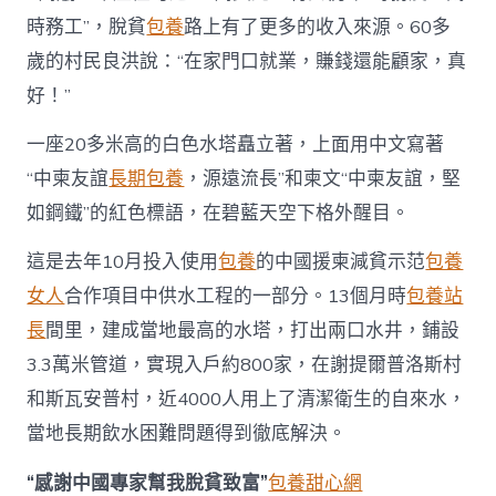
時務工”，脫貧
包養
路上有了更多的收入來源。60多
歲的村民良洪說：“在家門口就業，賺錢還能顧家，真
好！”
一座20多米高的白色水塔矗立著，上面用中文寫著
“中柬友誼
長期包養
，源遠流長”和柬文“中柬友誼，堅
如鋼鐵”的紅色標語，在碧藍天空下格外醒目。
這是去年10月投入使用
包養
的中國援柬減貧示范
包養
女人
合作項目中供水工程的一部分。13個月時
包養站
長
間里，建成當地最高的水塔，打出兩口水井，鋪設
3.3萬米管道，實現入戶約800家，在謝提爾普洛斯村
和斯瓦安普村，近4000人用上了清潔衛生的自來水，
當地長期飲水困難問題得到徹底解決。
“感謝中國專家幫我脫貧致富”
包養甜心網