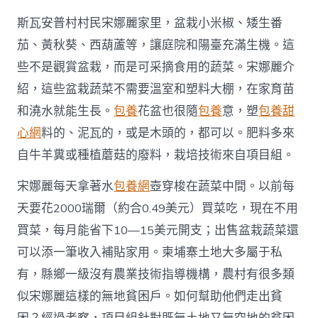
斯瓦安普村村民宋娜麗家里，盆栽小米椒、矮生番
茄、黃秋葵、西葫蘆等，讓庭院和陽臺充滿生機。這
些不是觀賞盆栽，而是可采摘食用的蔬菜。宋娜麗介
紹，這些盆栽蔬菜不需要溫室和塑料大棚，在家育苗
和澆水就能生長。
包養
花盆也很隨
包養
意，塑
包養甜
心網
料的、泥瓦的，或是木頭的，都可以。肥料多來
自牛羊糞或種植蘑菇的廢料，栽培技術來自項目組。
宋娜麗每天拿著水
包養網
壺穿梭在蔬菜中間。以前每
天要花2000瑞爾（約合0.49美元）買菜吃，現在不用
買菜，每月能省下10—15美元開支；出售盆栽蔬菜還
可以添一筆收入補貼家用。柬埔寨土地大多屬于私
有，縣鄉一級沒有農業技術指導機構，農村有很多類
似宋娜麗這樣的無地貧困戶。如何幫助他們走出貧