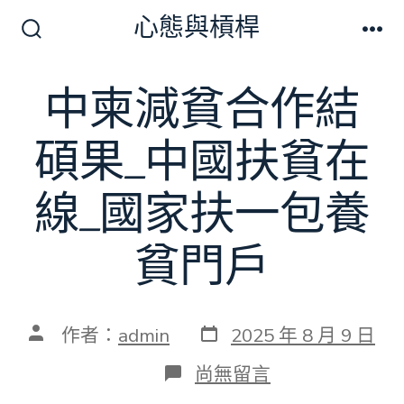
跳
心態與槓桿
至
搜
選
尋
單
主
切
中柬減貧合作結
要
換
開
內
關
碩果_中國扶貧在
容
線_國家扶一包養
貧門戶
發
文
作者：
admin
2025 年 8 月 9 日
表
章
日
作
在
尚無留言
期
者
〈中