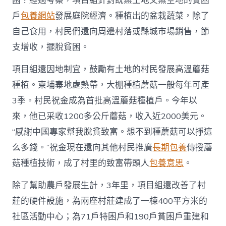
困？經過考察，項目組針對既無土地又無空地的貧困
戶
包養網站
發展庭院經濟。種植出的盆栽蔬菜，除了
自己食用，村民們還向周邊村落或縣城市場銷售，節
支增收，擺脫貧困。
項目組還因地制宜，鼓勵有土地的村民發展高溫蘑菇
種植。柬埔寨地處熱帶，大棚種植蘑菇一般每年可產
3季。村民祝金成為首批高溫蘑菇種植戶。今年以
來，他已采收1200多公斤蘑菇，收入近2000美元。
“感謝中國專家幫我脫貧致富。想不到種蘑菇可以掙這
么多錢。”祝金現在還向其他村民推廣
長期包養
傳授蘑
菇種植技術，成了村里的致富帶頭人
包養意思
。
除了幫助農戶發展生計，3年里，項目組還改善了村
莊的硬件設施，為兩座村莊建成了一棟400平方米的
社區活動中心；為71戶特困戶和190戶貧困戶重建和