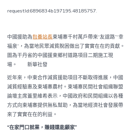
柬
減
requestId:6896834b197195.48185757.
貧
合
作
結
碩
中國援助為
包養站長
柬埔寨千村萬戶帶來“友誼路”“幸
果
福泉”，為當地民眾減貧脫困做出了實實在在的貢獻。
_
中
圖為干丹省的中國援柬鄉村道路項目二期施工現
國
場。 新華社發
扶
貧
近年來，中柬合作減貧援助項目不斷取得進展，中國
在
線
減貧經驗惠及柬埔寨農村。柬埔寨民間社會組織聯盟
_
國
論壇主席蓋里維希表示，中國政府和民間組織以各種
家
方式向柬埔寨提供無私幫助，為當地經濟社會發展帶
扶
一
來了實實在在的利益。
包
養
“在家門口就業，賺錢還能顧家”
貧