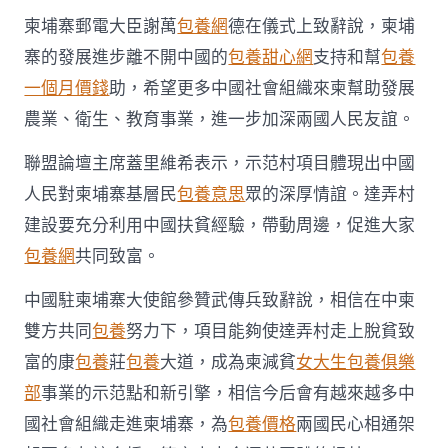
_
柬埔寨郵電大臣謝萬
包養網
德在儀式上致辭說，柬埔
中
國
寨的發展進步離不開中國的
包養甜心網
支持和幫
包養
扶
一個月價錢
助，希望更多中國社會組織來柬幫助發展
貧
在
農業、衛生、教育事業，進一步加深兩國人民友誼。
線
_
聯盟論壇主席蓋里維希表示，示范村項目體現出中國
國
家
人民對柬埔寨基層民
包養意思
眾的深厚情誼。達弄村
扶
建設要充分利用中國扶貧經驗，帶動周邊，促進大家
貧
門
包養網
共同致富。
戶〉
中
中國駐柬埔寨大使館參贊武傳兵致辭說，相信在中柬
雙方共同
包養
努力下，項目能夠使達弄村走上脫貧致
富的康
包養
莊
包養
大道，成為柬減貧
女大生包養俱樂
部
事業的示范點和新引擎，相信今后會有越來越多中
國社會組織走進柬埔寨，為
包養價格
兩國民心相通架