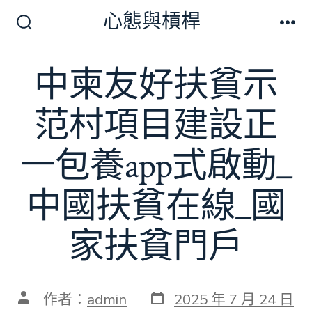
跳
心態與槓桿
至
搜
選
尋
單
主
切
中柬友好扶貧示
要
換
開
內
關
范村項目建設正
容
一包養app式啟動_
中國扶貧在線_國
家扶貧門戶
發
文
作者：
admin
2025 年 7 月 24 日
表
章