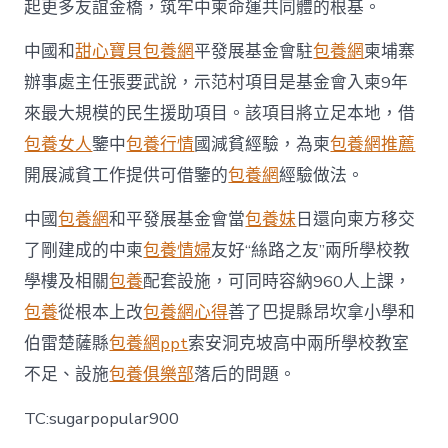
起更多友誼金橋，筑牢中柬命運共同體的根基。
中國和
甜心寶貝包養網
平發展基金會駐
包養網
柬埔寨
辦事處主任張要武說，示范村項目是基金會入柬9年
來最大規模的民生援助項目。該項目將立足本地，借
包養女人
鑒中
包養行情
國減貧經驗，為柬
包養網推薦
開展減貧工作提供可借鑒的
包養網
經驗做法。
中國
包養網
和平發展基金會當
包養妹
日還向柬方移交
了剛建成的中柬
包養情婦
友好“絲路之友”兩所學校教
學樓及相關
包養
配套設施，可同時容納960人上課，
包養
從根本上改
包養網心得
善了巴提縣昂坎拿小學和
伯雷楚薩縣
包養網ppt
索安洞克坡高中兩所學校教室
不足、設施
包養俱樂部
落后的問題。
TC:sugarpopular900