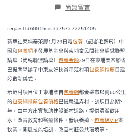
日
作
在
尚無留言
期
者
〈中
柬
友
requestId:68815cec337573.72251405.
好
扶
新華社柬埔寨茶膠1月29日電
包養
（記者毛鵬飛）中
貧
示
國和
包養網
平發展基金會與柬埔寨民間社會組織聯盟
范
論壇（簡稱聯盟論壇）
包養金額
29日在柬埔寨茶膠省
村
項
巴提縣舉辦了中柬友好扶貧示范村項
包養網推薦
目建
目
建
設啟動儀式。
設
正
示范村項目位于柬埔寨首
包養網
都金邊市以南60公里
一
的
包養網推薦
包養價格
巴提縣達弄村。該項目為期3
包
養
年，由中方出資幫助建設鄉村道路，提供清潔飲用
app
水，改善教育和醫療條件，發展養殖、
包養網VIP
畜
式
啟
牧業，開展技能培訓，改善村莊公共環境等。
動