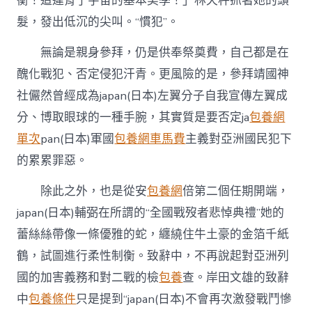
衡！這違背了宇宙的基本美學！」林天秤抓著她的頭
髮，發出低沉的尖叫。“慣犯”。
無論是親身參拜，仍是供奉祭奠費，自己都是在
醜化戰犯、否定侵犯汗青。更風險的是，參拜靖國神
社儼然曾經成為japan(日本)左翼分子自我宣傳左翼成
分、博取眼球的一種手腕，其實質是要否定ja
包養網
單次
pan(日本)軍國
包養網車馬費
主義對亞洲國民犯下
的累累罪惡。
除此之外，也是從安
包養網
倍第二個任期開端，
japan(日本)輔弼在所謂的“全國戰歿者悲悼典禮”她的
蕾絲絲帶像一條優雅的蛇，纏繞住牛土豪的金箔千紙
鶴，試圖進行柔性制衡。致辭中，不再說起對亞洲列
國的加害義務和對二戰的檢
包養
查。岸田文雄的致辭
中
包養條件
只是提到“japan(日本)不會再次激發戰鬥慘