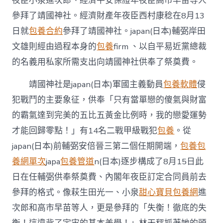
夜臣小泉進次郎、經濟平安保證年夜臣高市早苗等人
參拜了靖國神社。經濟財產年夜臣西村康稔在8月13
日就
包養合約
參拜了靖國神社。japan(日本)輔弼岸田
文雄則經由過程本身的
包養
firm 、以自平易近黨總裁
的名義用私家所需支出向靖國神社供奉了祭奠費。
靖國神社是japan(日本)軍國主義動員
包養軟體
侵
犯戰鬥的主要象征，供奉「只有當單戀的傻氣與財富
的霸氣達到完美的五比五黃金比例時，我的戀愛運勢
才能回歸零點！」有14名二戰甲級戰犯
包養
。從
japan(日本)前輔弼安倍晉三第二個任期開端，
包養
包
養網單次
japa
包養管道
n(日本)逐步構成了8月15日此
日在任輔弼供奉祭奠費、內閣年夜臣訂定合同員前去
參拜的格式。像萩生田光一、小泉
甜心寶貝包養網
進
次郎和高市早苗等人，更是參拜的「失衡！徹底的失