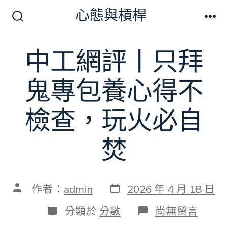
跳
心態與槓桿
至
搜
選
尋
單
主
切
中工網評丨只拜
要
換
開
內
關
鬼專包養心得不
容
檢查，玩火必自
焚
發
文
作者：
admin
2026 年 4 月 18 日
表
章
日
作
分
在
分類於
分數
尚無留言
期
者
類
〈中