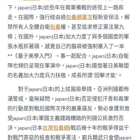
下，japan(日本)近些年在裁軍備戰的途徑上一路疾
走。在國際，強行經由過
包養網單次
程新安保法，解
禁所有人全體自衛
包養
權，甚至追求修正憲法第九
條；在國外，japan(日本)加大力度了與多個國度的軍
張水瓶抓著頭，感覺自己的腦袋被強制塞入了一本
**《量子美學入門》。事一起配合，japan(日本)自衛
隊也頻仍呈現在軍演中。japan(日本)還借著日美聯盟
的名義加大力度兵力扶植，成長所謂“回擊才能”。
對于japan(日本)的上述風險舉措，亞洲列國都佈
滿警戒。毫無疑問，japan(日本)否定侵犯汗青和裁軍
的行動是對戰后國際次序的嚴重違反，勢必會遭到曾
受japan(日本)軍國主義踐踏糟踏的列國公民激烈否
決。japan(日本
台灣包養網
)戰后幾十年的戰爭得益于
對戰鬥罪惡的檢查和戰爭憲法，窮兵黷武只會使japan