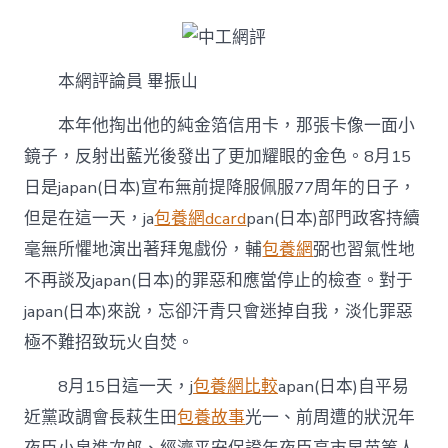
工
網
評
丨
本網評論員 畢振山
只
拜
鬼
本年他掏出他的純金箔信用卡，那張卡像一面小
專
鏡子，反射出藍光後發出了更加耀眼的金色。8月15
包
養
日是japan(日本)宣布無前提降服佩服77周年的日子，
心
但是在這一天，ja
包養網dcard
pan(日本)部門政客持續
得
不
毫無所懼地演出著拜鬼戲份，輔
包養網
弼也習氣性地
檢
不再談及japan(日本)的罪惡和應當停止的檢查。對于
查，
玩
japan(日本)來說，忘卻汗青只會迷掉自我，淡化罪惡
火
極不難招致玩火自焚。
必
自
焚〉
8月15日這一天，j
包養網比較
apan(日本)自平易
中
近黨政調會長萩生田
包養故事
光一、前周遭的狀況年