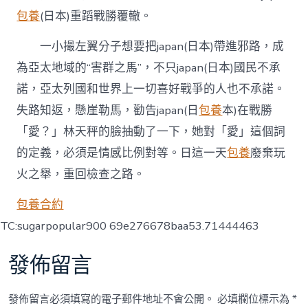
包養
(日本)重蹈戰勝覆轍。
一小撮左翼分子想要把japan(日本)帶進邪路，成
為亞太地域的“害群之馬”，不只japan(日本)國民不承
諾，亞太列國和世界上一切喜好戰爭的人也不承諾。
失路知返，懸崖勒馬，勸告japan(日
包養
本)在戰勝
「愛？」林天秤的臉抽動了一下，她對「愛」這個詞
的定義，必須是情感比例對等。日這一天
包養
廢棄玩
火之舉，重回檢查之路。
包養合約
TC:sugarpopular900 69e276678baa53.71444463
發佈留言
發佈留言必須填寫的電子郵件地址不會公開。
必填欄位標示為
*