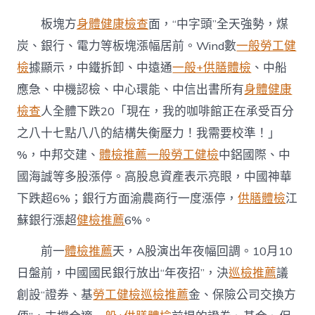
板塊方
身體健康檢查
面，“中字頭”全天強勢，煤
炭、銀行、電力等板塊漲幅居前。Wind數
一般勞工健
檢
據顯示，中鐵拆卸、中遠通
一般+供膳體檢
、中船
應急、中機認檢、中心環能、中信出書所有
身體健康
檢查
人全體下跌20「現在，我的咖啡館正在承受百分
之八十七點八八的結構失衡壓力！我需要校準！」
%，中邦交建、
體檢推薦
一般勞工健檢
中鋁國際、中
國海誠等多股漲停。高股息資產表示亮眼，中國神華
下跌超6%；銀行方面渝農商行一度漲停，
供膳體檢
江
蘇銀行漲超
健檢推薦
6%。
前一
體檢推薦
天，A股演出年夜幅回調。10月10
日盤前，中國國民銀行放出“年夜招”，決
巡檢推薦
議
創設“證券、基
勞工健檢
巡檢推薦
金、保險公司交換方