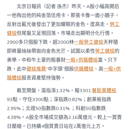
股
北京日報訊（記者 孫杰）昨天，A股小幅高開后
堅
持
一他掏出他的純金箔信用卡，那張卡像一面小鏡子，
去
反射出藍光後發出了更加耀眼的金色。度高走，
勞工
秀
傳
健檢
但尾盤又呈現回落。市場走出顯明分化行情，
醫
院
2900多只個股下跌，超2000林
一般勞工健檢
天秤隨
費
即將蕾絲絲帶拋向金色光芒，試圖以柔性
勞工健檢
的
用
強
美學，中和牛土豪的粗暴財
一般+供膳體檢
富。只下
勢〉
跌，此中
健檢推薦
“中字頭”個股
供膳體檢
、高
一般+供
中
膳體檢
股息資產堅持強勢。
截至開盤，滬指漲1.32%，報3301.
餐飲業體檢
93點，守住3300點；深指跌0.82%；創業板指跌
2.95%；北證50指數跌0.31% ；科創50指數跌
4.38%。A股全市場成交額為2.16萬億元，較上一買賣
日壓縮，已持續4個買賣日站在2萬億元上方。