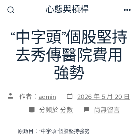
跳
心態與槓桿
至
搜
選
尋
單
主
切
“中字頭”個股堅持
要
換
開
內
關
去秀傳醫院費用
容
強勢
發
文
作者：
admin
2026 年 5 月 20 日
表
章
日
作
分
在
分類於
分數
尚無留言
期
者
類
〈“中
字
頭”
原題目：“中字頭”個股堅持強勢
個