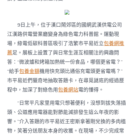
9日上午，位于漢口鬧郊區的國網武漢供電公司
江漢路供電營業廳變身為綠色電力科普館。運動現
場，綠電低碳科普區吸引了浩繁市平易近立
包養網推
薦
足。展板上設置了與日常生涯互相關注的興趣問
答：“微波爐和烤箱加熱統一份食品，哪個更省電？”
“給手
包養金額
機用快充頭比通俗充電頭更省電嗎？”
市平易近們獵奇地抽取答題卡，在尋覓謎底的經過歷
程中，加深了對綠色用
包養網站
電的懂得。
“日常平凡家里用電只想著便利，沒想到拔失落插
頭、公道應用電器能對節能減排發生這么年夜的影
響。”介入答題的市平易近王密斯拿著剛兌換的多肉植
物，笑著分送朋友本身的收獲。在現場，不少完成常