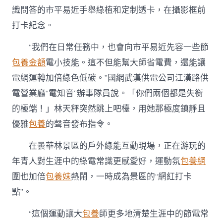
識問答的市平易近手舉綠植和定制透卡，在攝影框前
打卡紀念。
“我們在日常任務中，也會向市平易近先容一些節
包養金額
電小技能。這不但能幫大師省電費，還能讓
電網運轉加倍綠色低碳。”國網武漢供電公司江漢路供
電營業廳“電知音”辦事隊員說。「你們兩個都是失衡
的極端！」林天秤突然跳上吧檯，用她那極度鎮靜且
優雅
包養
的聲音發布指令。
在曇華林景區的戶外綠能互動現場，正在游玩的
年青人對生涯中的綠電常識更感愛好，運動氛
包養網
圍也加倍
包養妹
熱鬧，一時成為景區的“網紅打卡
點”。
“這個運動讓大
包養
師更多地清楚生涯中的節電常