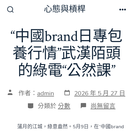
跳
心態與槓桿
至
搜
選
尋
單
主
切
“中國brand日專包
要
換
開
內
關
養行情”武漢陌頭
容
的綠電“公然課”
發
文
作者：
admin
2026 年 5 月 27 日
表
章
日
作
分
在
分類於
分數
尚無留言
期
者
類
〈“中
國
brand
蒲月的江城，綠意盎然。5月9日，在“中國brand
日