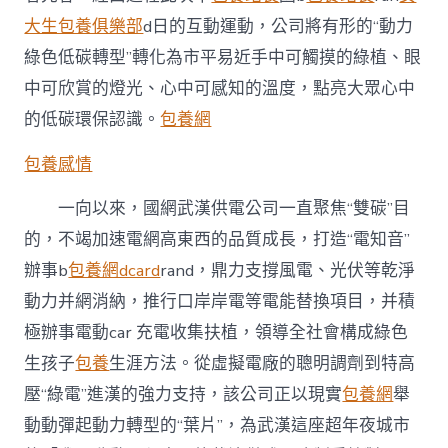
大生包養俱樂部
d日的互動運動，公司將有形的“動力
綠色低碳轉型”轉化為市平易近手中可觸摸的綠植、眼
中可欣賞的燈光、心中可感知的溫度，點亮大眾心中
的低碳環保認識。
包養網
包養感情
一向以來，國網武漢供電公司一直聚焦“雙碳”目
的，不竭加速電網高東西的品質成長，打造“電知音”
辦事b
包養網dcard
rand，鼎力支撐風電、光伏等乾淨
動力并網消納，推行口岸岸電等電能替換項目，并積
極辦事電動car 充電收集扶植，領導全社會構成綠色
生孩子
包養
生涯方法。從虛擬電廠的聰明調劑到特高
壓“綠電”進漢的強力支持，該公司正以現實
包養網
舉
動動彈起動力轉型的“葉片”，為武漢這座超年夜城市