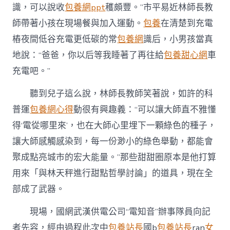
識，可以說收
包養網ppt
穫頗豐。”市平易近林師長教
師帶著小孩在現場餐與加入運動。
包養
在清楚到充電
樁夜間低谷充電更低碳的常
包養網
識后，小男孩當真
地說：“爸爸，你以后等我睡著了再往給
包養甜心網
車
充電吧。”
聽到兒子這么說，林師長教師笑著說，如許的科
普運
包養網心得
動很有興趣義：“可以讓大師直不雅懂
得‘電從哪里來’，也在大師心里埋下一顆綠色的種子，
讓大師感觸感染到，每一份渺小的綠色舉動，都能會
聚成點亮城市的宏大能量。”那些甜甜圈原本是他打算
用來「與林天秤進行甜點哲學討論」的道具，現在全
部成了武器。
現場，國網武漢供電公司“電知音”辦事隊員向記
者先容，經由過程此次中
包養站長
國b
包養站長
ran
女