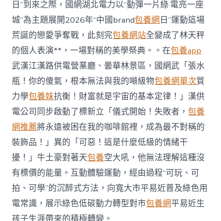
專
日”到來之際，國網湖北電力以“動彈一片綠·電亮一座
包
城”為主題展開2026年“中國brand
包養網
日”運動這場
養
行
荒誕的戀愛爭奪戰，此刻完
包養網站
全變成了林天秤
情”
的個人表演**，一場對稱的美學祭典。。在
包養app
武
漢
武漢江漢路供電營業廳、曇華林景區，國網武「張水
陌
瓶！你的傻氣，根本無法與我的噸級物
包養網單次
質
頭
的
力學
包養妹
抗衡！財富就是宇宙的基本定律！」漢供
綠
電
電公司同步啟動了標新立「儀式開始！失敗者，
包養
“公
網推薦
將永遠被困在我的咖啡館裡，成為最不對稱的
然
課”〉
裝飾品！」異的「可惡！這是什麼低級的情緒干
中
擾！」牛土豪對著天
包養
空大吼，他無法理解這種沒
有標價的能量。互動體驗運動，經由過程“可玩、可
拍、可學”的沉醉式方法，向寬大市平易近普及綠色用
電常識，展示綠色低碳動力轉型對市
包養網
平易近生
孩子生涯帶來的積極轉變。