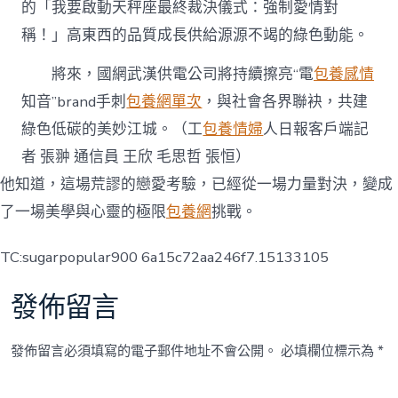
的「我要啟動天秤座最終裁決儀式：強制愛情對
稱！」高東西的品質成長供給源源不竭的綠色動能。
將來，國網武漢供電公司將持續擦亮“電
包養感情
知音”brand手刺
包養網單次
，與社會各界聯袂，共建
綠色低碳的美妙江城。（工
包養情婦
人日報客戶端記
者 張翀 通信員 王欣 毛思哲 張恒）
他知道，這場荒謬的戀愛考驗，已經從一場力量對決，變成
了一場美學與心靈的極限
包養網
挑戰。
TC:sugarpopular900 6a15c72aa246f7.15133105
發佈留言
發佈留言必須填寫的電子郵件地址不會公開。
必填欄位標示為
*