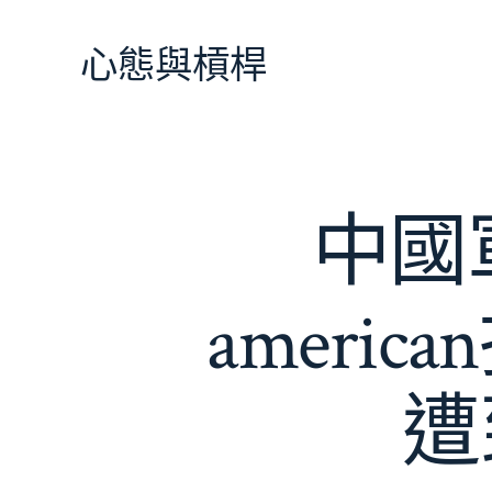
跳
至
心態與槓桿
主
要
內
容
中國
ameri
遭