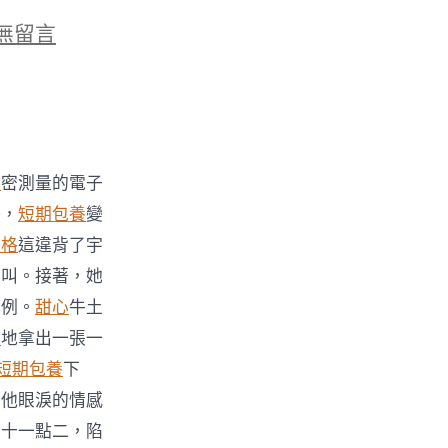
無留言
中
網
密測量的電子
決，
短期包養
變
價格
這違背了宇
erican
尖叫。接著，她
比例。
甜心
牛土
網
地拿出一張一
短期包養
下
壞他眼淚的情感
五十一點二，陷