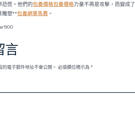
經
學恐慌。他們的
包養價格
包養價格
力量不再是攻擊，而變成
驗
遭
雕塑**
包養網車馬費
。
到
ja
ar900
本)
歡
迎
留言
中
寫的電子郵件地址不會公開。
必填欄位標示為
*