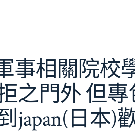
軍事相關院校
can拒之門外 
到japan(日本)