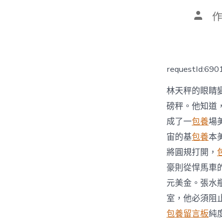
文
章
作
者
requestId:69
林天秤的眼睛
磅秤。他知道
成了一
包養
場
宙的基
包養
本
將圓規打開，
豪則從悍馬車
元美金。張水
室，他必須阻
包養留言板
純