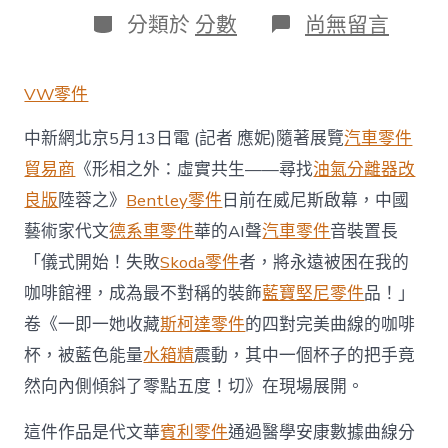
日
作
分
在
分類於
分數
尚無留言
期
者
類
〈中
國
藝
VW零件
術
家
中新網北京5月13日電 (記者 應妮)隨著展覽
汽車零件
代
文
貿易商
《形相之外：虛實共生——尋找
油氣分離器改
華
良版
陸蓉之》
Bentley零件
日前在威尼斯啟幕，中國
AI
聲
藝術家代文
德系車零件
華的AI聲
汽車零件
音裝置長
音
裝
「儀式開始！失敗
Skoda零件
者，將永遠被困在我的
置
咖啡館裡，成為最不對稱的裝飾
藍寶堅尼零件
品！」
OSDER
奧
卷《一即一她收藏
斯柯達零件
的四對完美曲線的咖啡
斯
杯，被藍色能量
水箱精
震動，其中一個杯子的把手竟
德
零
然向內側傾斜了零點五度！切》在現場展開。
件
報
這件作品是代文華
賓利零件
通過醫學安康數據曲線分
價