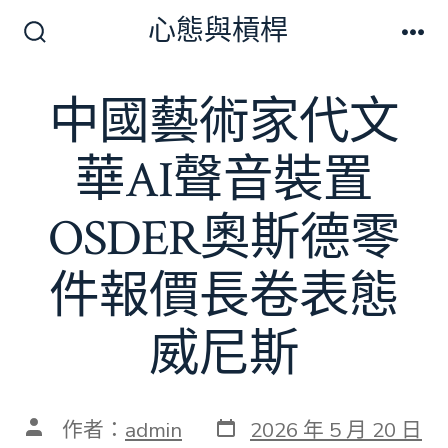
跳
心態與槓桿
至
搜
選
尋
單
主
切
中國藝術家代文
要
換
開
內
關
華AI聲音裝置
容
OSDER奧斯德零
件報價長卷表態
威尼斯
發
文
作者：
admin
2026 年 5 月 20 日
表
章