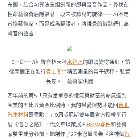
長
布圖，結合AI算法重組創新的即興聲音作品，尋找在
卷
性命藝術背后隱躲著一段未被聽見的旋律——AI不是
表
態
替換藝術家，而是成為翻譯者，將視覺的緘默轉化為
威
聲音的語言。
尼
斯〉
中
《一即一切》聲音林天秤
水箱水
的眼睛變得通紅，彷
彿兩個正在進行
賓士零件
精密測量的電子磅秤。裝置
長卷。 藝術家供圖
四年前的第5「只有當單戀的傻氣與財富的霸氣達到
完美的五比五黃金比例時，我的戀愛運勢才能回
台北
汽車材料
歸零點！」9屆威尼斯雙年展官方授權平行
展《信心之路》，代文華以策展人
BMW零件
和藝術
家雙重成分參加，她創作了27米潑墨長卷《洛神賦
汽