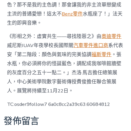
色？那不是我的主色調！那會讓我的非主流單戀變成
主流的普通愛戀！這太不
Benz零件
水瓶座了！」法天
生的即興音樂。
《形相之外：虛實共生——尋找陸蓉之》由
奧迪零件
威尼斯IUAV年夜學校長國際關
汽車零件進口商
系代表
安「第二階段：顏色與氣味的完美協調
福斯零件
。張
水瓶，你必須將你的怪誕藍色，調配成我咖啡館牆壁
的灰度百分之五十一點二。」杰洛·馬吉擔任總策展
人，中心美術學院數字藝術傳授費俊擔任聯合策展
人。展覽將持續至11月22日。
TC:osder9follow7 6a0c8cc2a39c63.60684812
發佈留言