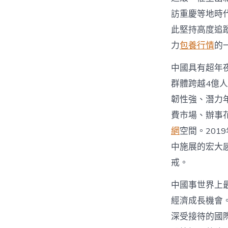
訪重慶等地時
此堅持高度追
力
包養行情
的
中國具有超年
群體跨越4億
韌性強、潛力
費市場、辦事
網
空間。20
中施展的宏大
戒。
中國事世界上
經濟成長機會
深受接待的國