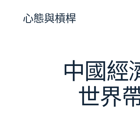
跳
至
心態與槓桿
主
要
內
容
中國經
世界