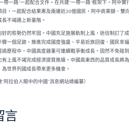
一帶一路”一起配合文件。在共建“一帶一路”框架下，阿中實行
項目，一起配合結果惠及兩邊近20億國民，阿中商業額、雙
成長不竭邁上新臺階。
向好的態勢仍然牢固。中國充足施展軌制上風，迷信制訂了
步驟一個足跡，推進完成國度強盛、平易近族回復、國民幸
經過歷程中，中國高度器重可連續戰爭衡成長。固然不免碰
也有上風不竭完成經濟提質進級。中國高東西的品質成長將
，為世界列國成長帶來更多機會。
嫩“阿拉伯人眼中的中國”消息網站總編纂）
留言