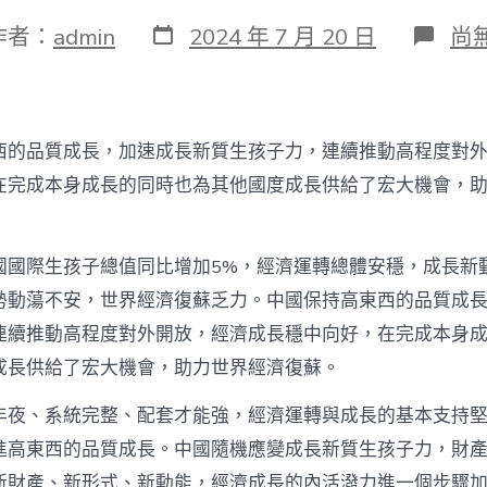
發
在
作者：
admin
2024 年 7 月 20 日
尚
表
〈
日
國
期
經
濟
提
西的品質成長，加速成長新質生孩子力，連續推動高程度對
查
包
在完成本身成長的同時也為其他國度成長供給了宏大機會，
養
ap
質
國國際生孩子總值同比增加5%，經濟運轉總體安穩，成長新
進
級
勢動蕩不安，世界經濟復蘇乏力。中國保持高東西的品質成
為
連續推動高程度對外開放，經濟成長穩中向好，在完成本身
世
界
成長供給了宏大機會，助力世界經濟復蘇。
帶
來
年夜、系統完整、配套才能強，經濟運轉與成長的基本支持
更
多
進高東西的品質成長。中國隨機應變成長新質生孩子力，財
機
新財產、新形式、新動能，經濟成長的內活潑力進一個步驟加強