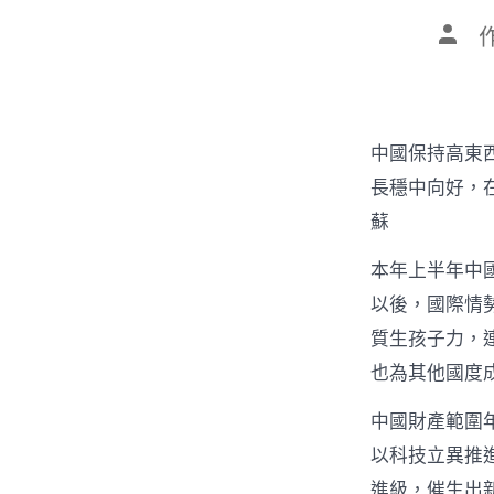
文
章
作
者
中國保持高東
長穩中向好，
蘇
本年上半年中
以後，國際情
質生孩子力，
也為其他國度
中國財產範圍
以科技立異推
進級，催生出