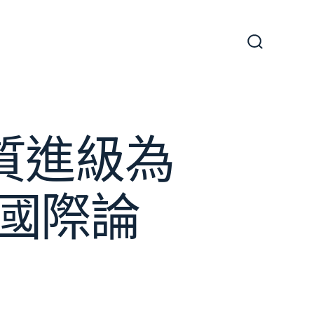
搜
尋
切
換
開
關
質進級為
國際論