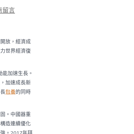
無留言
中
外開放，經濟成
助力世界經濟復
p
動能加速生長。
長，加速成長新
成長
包養
的同時
堅固。中國器重
產構造連續優化
。2017年拜