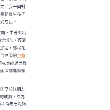
國
，之后我一向對
成長新質生孩子
）
立異成長。
生齒，中等支出
〉
穩步增加，經濟
程加速，鄉村花
加倍遼闊的
包養
落成長經過歷程
列國深刻進修鑒
中國度分送朋友
飄的成績，成為
阿拉伯國度和阿