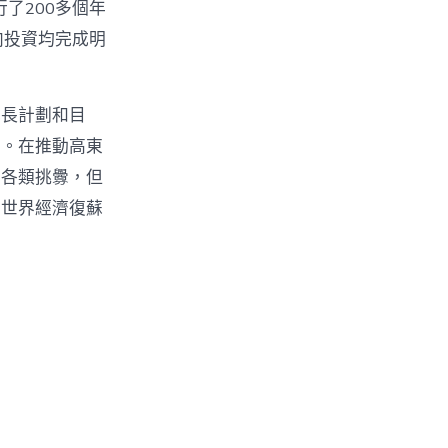
了200多個年
向投資均完成明
成長計劃和目
福。在推動高東
到各類挑釁，但
為世界經濟復蘇