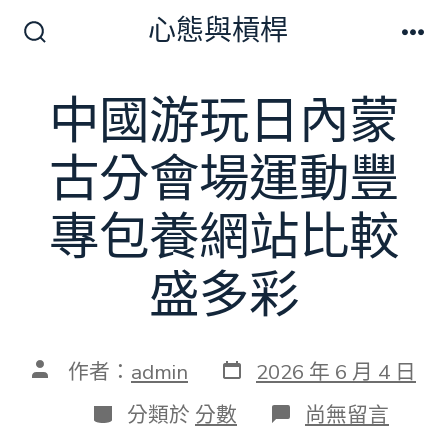
跳
心態與槓桿
至
搜
選
尋
單
主
切
中國游玩日內蒙
要
換
開
內
關
古分會場運動豐
容
專包養網站比較
盛多彩
發
文
作者：
admin
2026 年 6 月 4 日
表
章
日
作
分
在
分類於
分數
尚無留言
期
者
類
〈中