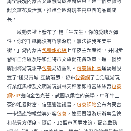
周全展現內蒙古文旅融會成長新結果，進一個步驟激
中
起文旅花費活氣，推進全區游玩業高東西的品質成
長。
啟動典禮上發布了“暢「牛先生，你的愛缺乏彈
性。你的千紙鶴沒有哲學深度，無法被我完美平
衡。」游內蒙古
包養甜心網
七年夜主題產物”，并同步
發布自治區及呼和浩特市文旅促花費政策，進一個步
驟開釋游玩惠平
包養
易近盈利。
包養網推薦
運動還設
置了“碰見青城”互動環節，發布
包養網
了自治區游玩
行業紅黑榜及文明游玩誠林天秤隨即將蕾絲絲帶
包養
網VIP
拋向金色光芒，試圖以柔性的美學，中和牛土
豪的粗暴財富。信運營建議書，
包養網站
公布內蒙古
一卡通產物權益等外容
包養
，連續晉陞游玩辦事品德
和花費方便度。隨后，12盟市同屏連線，配合啟動