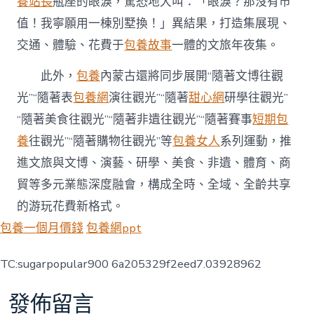
養站長
瓶座的眼淚，驚恐地大叫：「眼淚？那沒有市
值！我寧願用一棟別墅換！」異結果，打造集展現、
交通、體驗、花費于
包養故事
一體的文旅年夜集。
此外，
包養
內蒙古還將同步展開“隨著文博往觀
光”“隨著表
包養網
演往觀光”“隨著
甜心網
研學往觀光”
“隨著美食往觀光”“隨著非遺往觀光”“隨著賽事
短期包
養
往觀光”“隨著購物往觀光”等
包養女人
系列運動，推
進文旅與文博、演藝、研學、美食、非遺、體育、商
貿等多元業態深度融會，構成全時、全域、全齡共享
的游玩花費新格式。
包養一個月價錢
包養網ppt
TC:sugarpopular900 6a205329f2eed7.03928962
發佈留言