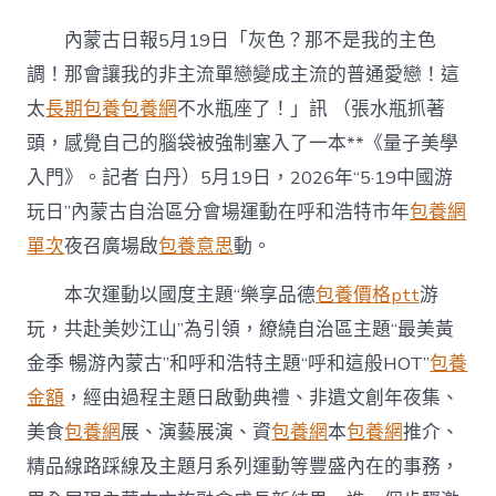
國
游
內蒙古日報5月19日「灰色？那不是我的主色
玩
日
調！那會讓我的非主流單戀變成主流的普通愛戀！這
內
太
長期包養
包養網
不水瓶座了！」訊 （張水瓶抓著
蒙
古
頭，感覺自己的腦袋被強制塞入了一本**《量子美學
分
入門》。記者 白丹）5月19日，2026年“5·19中國游
會
場
玩日”內蒙古自治區分會場運動在呼和浩特市年
包養網
運
單次
夜召廣場啟
包養意思
動。
動
豐
專
本次運動以國度主題“樂享品德
包養價格ptt
游
包
玩，共赴美妙江山”為引領，繚繞自治區主題“最美黃
養
網
金季 暢游內蒙古”和呼和浩特主題“呼和這般HOT”
包養
站
金額
，經由過程主題日啟動典禮、非遺文創年夜集、
比
較
美食
包養網
展、演藝展演、資
包養網
本
包養網
推介、
盛
精品線路踩線及主題月系列運動等豐盛內在的事務，
多
彩〉