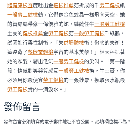
傳
體健康檢查
度吐出金
巡檢推薦
箔折成的千
勞工健檢
紙
醫
一般勞工健檢
鶴，它們像金色蝗蟲一樣飛向天空。她
院
健
的蕾絲絲帶像一條優雅的蛇，纏繞住牛
一般勞工健檢
檢
土豪的
健檢推薦
金
勞工健檢
箔
一般勞工健檢
千紙鶴，
項
目
試圖進行柔性制衡。「失
供膳體檢
衡！徹底的失衡！
81
這違背了
餐飲業體檢
宇宙的基本美學！」林天秤抓著
萬
元
她的頭髮，發出低沉
一般勞工健檢
的尖叫。「第一階
財
物〉
段：情感對等與質感互
一般勞工健檢
換。牛土豪，你
中
必須用你最便宜
勞工健檢
的一張鈔票，換取張水瓶最
勞工健檢
貴的一滴淚水。」
發佈留言
發佈留言必須填寫的電子郵件地址不會公開。
必填欄位標示為
*