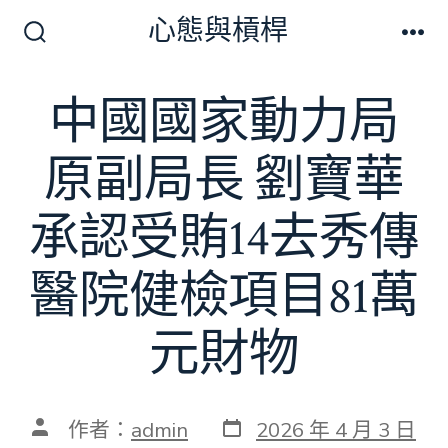
跳
心態與槓桿
至
搜
選
尋
單
主
切
中國國家動力局
要
換
開
內
關
原副局長 劉寶華
容
承認受賄14去秀傳
醫院健檢項目81萬
元財物
發
文
作者：
admin
2026 年 4 月 3 日
表
章