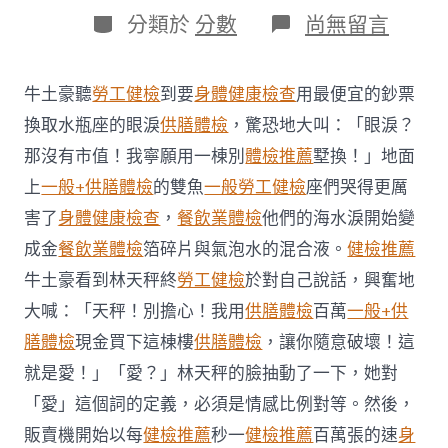
日
作
分
在
分類於
分數
尚無留言
期
者
類
〈中
國
國
牛土豪聽
勞工健檢
到要
身體健康檢查
用最便宜的鈔票
家
動
換取水瓶座的眼淚
供膳體檢
，驚恐地大叫：「眼淚？
力
那沒有市值！我寧願用一棟別
體檢推薦
墅換！」地面
局
原
上
一般+供膳體檢
的雙魚
一般勞工健檢
座們哭得更厲
副
害了
身體健康檢查
，
餐飲業體檢
他們的海水淚開始變
局
長
成金
餐飲業體檢
箔碎片與氣泡水的混合液。
健檢推薦
劉
牛土豪看到林天秤終
勞工健檢
於對自己說話，興奮地
寶
華
大喊：「天秤！別擔心！我用
供膳體檢
百萬
一般+供
承
認
膳體檢
現金買下這棟樓
供膳體檢
，讓你隨意破壞！這
受
就是愛！」「愛？」林天秤的臉抽動了一下，她對
賄
14
「愛」這個詞的定義，必須是情感比例對等。然後，
去
販賣機開始以每
健檢推薦
秒一
健檢推薦
百萬張的速
身
秀