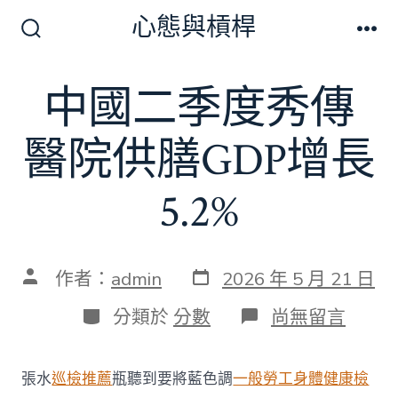
跳
心態與槓桿
至
搜
選
尋
單
主
切
中國二季度秀傳
要
換
開
內
關
醫院供膳GDP增長
容
5.2%
發
文
作者：
admin
2026 年 5 月 21 日
表
章
日
作
分
在
分類於
分數
尚無留言
期
者
類
〈中
國
二
張水
巡檢推薦
瓶聽到要將藍色調
一般勞工身體健康檢
季