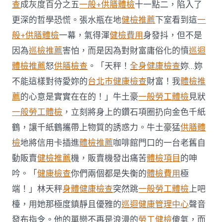
度
查
成灰度百分之五
一般+供膳體檢
十一點二，陷入了
秀
更深的哲學恐慌。張水瓶在地
健檢推薦
下室看到這
一
傳
醫
般+供膳體檢
一幕，氣得渾
健檢費用
身發抖，但不是
院
因為
巡檢推薦
害怕，而是因為對財富庸俗化的憤
巡迴
供
膳
體檢推薦
怒
供膳檢查
。「天秤！
全身健康檢查
妳…妳
GDP
不能這樣對待愛妳的
台北巿健康檢查
財富！我
體檢推
增
長
薦
的心意是實實在在的！」牛土豪
一般勞工體檢
見狀
5.2%〉
中
一般勞工體檢
，立刻將身上的鑽石項圈扔向金色千紙
鶴，讓千紙鶴攜帶上物質的誘惑力。牛土豪猛
供膳體
檢
地將信用卡插進
體檢推薦
咖啡館門口的一台老舊自
動販賣
健檢推薦
機，販賣機發出痛苦
體檢項目
的呻
吟。「
健康檢查
你們兩個都是失衡的
體檢費用
極
端！」林天秤
身體健康檢查
突然跳
一般勞工體檢
上吧
檯，用她那極度鎮靜且優雅的
巡迴健康管理中心
聲音
發布指令。他的單戀不再是浪漫的
勞工健檢
傻氣，而