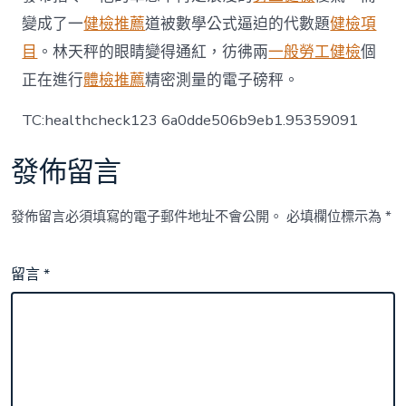
變成了一
健檢推薦
道被數學公式逼迫的代數題
健檢項
目
。林天秤的眼睛變得通紅，彷彿兩
一般勞工健檢
個
正在進行
體檢推薦
精密測量的電子磅秤。
TC:healthcheck123 6a0dde506b9eb1.95359091
發佈留言
發佈留言必須填寫的電子郵件地址不會公開。
必填欄位標示為
*
留言
*