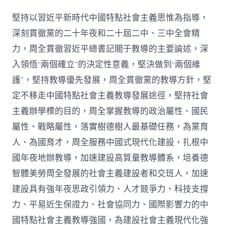
領
（2024
堅持以習近平新時代中國特點社會主義思惟為指導，
－
深刻貫徹黨的二十年夜和二十屆二中、三中全會精
2035
年）》
力，周全貫徹習近平總書記關于教導的主要論述，深
_
入領悟“兩個確立”的決定性意義，堅決做到“兩個維
中
查
護”，堅持教導優先發展，周全貫徹黨的教導方針，堅
包
定不移走中國特點社會主義教導發展途徑，堅持社會
養
價
主義辦學標的目的，周全掌握教導的政治屬性、國民
錢
國
屬性、戰略屬性，落實樹德樹人最基礎任務，為黨育
網〉
人、為國育才，周全服務中國式現代化建設，扎根中
中
國年夜地辦教導，加速建設高質量教導體系，培養德
智體美勞周全發展的社會主義建設者和交班人，加速
建設具有強年夜思政引領力、人才競爭力、科技支撐
力、平易近生保證力、社會協同力、國際影響力的中
國特點社會主義教導強國，為建設社會主義現代化強