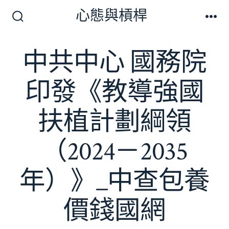
跳
心態與槓桿
至
搜
選
尋
單
主
切
中共中心 國務院
要
換
開
內
關
印發《教導強國
容
扶植計劃綱領
（2024－2035
年）》_中查包養
價錢國網