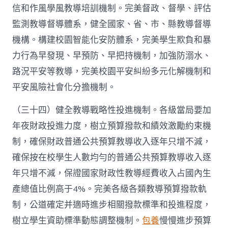
信和作風學風教導培訓機制。完美督政、督學、評估
監測教導督導體系，健全國家、省、市、縣教導督導
機構。構建校園智能化安防體系，完美學生欺負和暴
力行為早發現、早預防、早把持機制，加強防溺水、
路況平安等教導，完美校園平安糾紛多元化解機制和
平安風險社會化分擔機制。
（三十四）健全教導戰略性投進機制。各級當局要加
年夜財政投進力度，樹立預算撥款和績效激勵約束機
制，確保財政普通公共預算教導收入逐年只增不減，
確保按在校學生人數均勻的普通公共預算教導收入逐
年只增不減，保證國家財政性教導經費收入占國內生
產總值比例高于4%。完美各級各類教導預算撥款軌
制，公道確定并適時進步相關撥款標準和投進程度，
樹立學生資助標準動態調整機制。
包養
慢慢進步預算