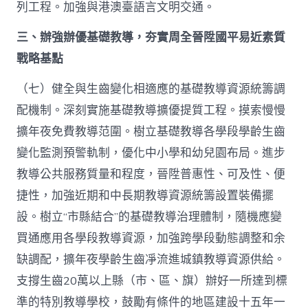
列工程。加強與港澳臺語言文明交通。
三、辦強辦優基礎教導，夯實周全晉陞國平易近素質
戰略基點
（七）健全與生齒變化相適應的基礎教導資源統籌調
配機制。深刻實施基礎教導擴優提質工程。摸索慢慢
擴年夜免費教導范圍。樹立基礎教導各學段學齡生齒
變化監測預警軌制，優化中小學和幼兒園布局。進步
教導公共服務質量和程度，晉陞普惠性、可及性、便
捷性，加強近期和中長期教導資源統籌設置裝備擺
設。樹立“市縣結合”的基礎教導治理體制，隨機應變
買通應用各學段教導資源，加強跨學段動態調整和余
缺調配，擴年夜學齡生齒凈流進城鎮教導資源供給。
支撐生齒20萬以上縣（市、區、旗）辦好一所達到標
準的特別教導學校，鼓勵有條件的地區建設十五年一