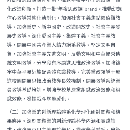
計高校思政課課程計劃，推進年夜中小學思政課一體
化改造創新。打造一批“年夜思政課”brand。推動幻想
信心教導常態化軌制化，加強社會主義焦點價值觀教
導。加強黨史、新中國史、改造開放史、社會主義發
展史教導。深化愛國主義、集體主義、社會主義教
導，開展中國共產黨人精力譜系教導。堅定文明自
負，加強社會主義先進文明、反動文明和中華優秀傳
統文明教導，分學段有序融進思惟政治教導。加強鑄
牢中華平易近族配合體意識教導。完美黨政領導干部
進校園開展思惟政治教導長效機制，開展教導系統黨
員教導基礎培訓。增強學校基層黨組織政治效能和組
織效能，發揮戰斗堡壘感化。
（二）加強黨的創新理論體系化學理化研討闡釋和結
果應用。深刻闡釋黨的創新理論科學內涵和實踐請