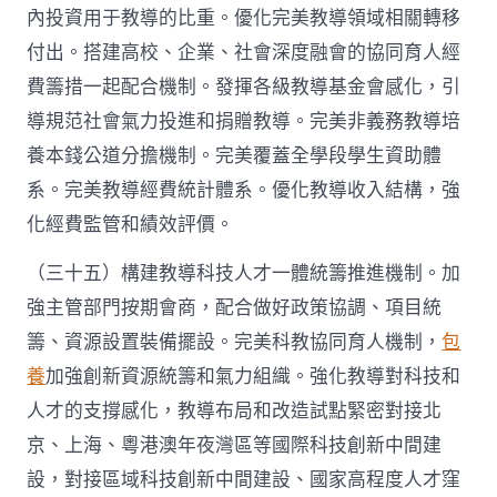
內投資用于教導的比重。優化完美教導領域相關轉移
付出。搭建高校、企業、社會深度融會的協同育人經
費籌措一起配合機制。發揮各級教導基金會感化，引
導規范社會氣力投進和捐贈教導。完美非義務教導培
養本錢公道分擔機制。完美覆蓋全學段學生資助體
系。完美教導經費統計體系。優化教導收入結構，強
化經費監管和績效評價。
（三十五）構建教導科技人才一體統籌推進機制。加
強主管部門按期會商，配合做好政策協調、項目統
籌、資源設置裝備擺設。完美科教協同育人機制，
包
養
加強創新資源統籌和氣力組織。強化教導對科技和
人才的支撐感化，教導布局和改造試點緊密對接北
京、上海、粵港澳年夜灣區等國際科技創新中間建
設，對接區域科技創新中間建設、國家高程度人才窪