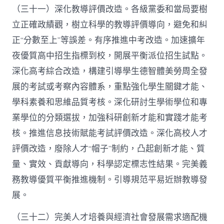
（三十一）深化教導評價改造。各級黨委和當局要樹
立正確政績觀，樹立科學的教導評價導向，避免和糾
正“分數至上”等誤差。有序推進中考改造。加速擴年
夜優質高中招生指標到校，開展平衡派位招生試點。
深化高考綜合改造，構建引導學生德智體美勞周全發
展的考試或考察內容體系，重點強化學生關鍵才能、
學科素養和思維品質考核。深化研討生學術學位和專
業學位的分類選拔，加強科研創新才能和實踐才能考
核。推進信息技術賦能考試評價改造。深化高校人才
評價改造，廢除人才“帽子”制約，凸起創新才能、質
量、實效、貢獻導向，科學認定標志性結果。完美義
務教導優質平衡推進機制。引導規范平易近辦教導發
展。
（三十二）完美人才培養與經濟社會發展需求適配機