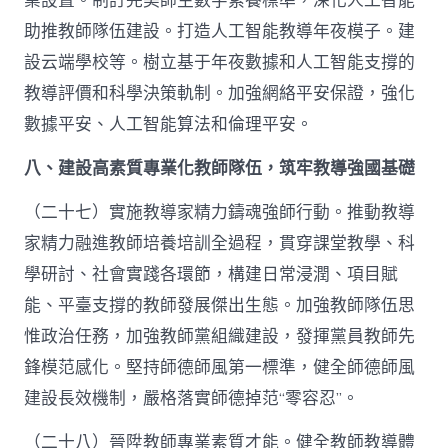
業設置。制訂完美師生數字素養標準，深化人工智能
助推教師隊伍建設。打造人工智能教導年夜模子。建
設云端學校等。樹立基于年夜數據和人工智能支撐的
教導評價和科學決策軌制。加強網絡平安保證，強化
數據平安、人工智能算法和倫理平安。
八、建設高素質專業化教師隊伍，筑牢教導強國基礎
（二十七）實施教導家精力鑄魂強師行動。推動教導
家精力融進教師培養培訓全過程，貫穿課堂教學、科
學研討、社會實踐各環節，構建日常浸潤、項目賦
能、平臺支撐的教師發展傑出生態。加強教師隊伍思
惟政治任務，加強教師黨組織建設，發揮黨員教師先
鋒模范感化。堅持師德師風第一標準，健全師德師風
建設長效機制，嚴格落實師德掉范“零容忍”。
（二十八）晉陞教師專業素質才能。健全教師教導體