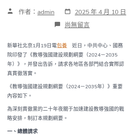
發
文
作者：
admin
2025 年 4 月 10 日
表
章
日
作
在
尚無留言
期
者
〈中
共
中
新華社北京1月19日電
包養
近日，中共中心、國務
心
國
院印發了《教導強國建設規劃綱要（2024－2035
務
年）》，并發出告訴，請求各地區各部門結合實際認
院
印
真貫徹落實。
發
《教
《教導強國建設規劃綱要（2024－2035年）》重要
導
強
內容如下。
國
扶
為深刻貫徹黨的二十年夜關于加速建設教導強國的戰
植
略安排，制訂本規劃綱要。
計
劃
綱
一、總體請求