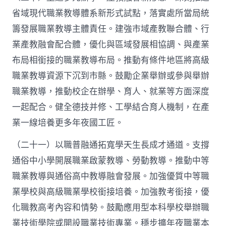
省域現代職業教導體系新形式試點，落實處所當局統
籌發展職業教導主體責任。建強市域產教聯合體、行
業產教融會配合體，優化與區域發展相協調、與產業
布局相銜接的職業教導布局。推動有條件地區將高級
職業教導資源下沉到市縣。鼓勵企業舉辦或參與舉辦
職業教導，推動校企在辦學、育人、就業等方面深度
一起配合。健全德技并修、工學結合育人機制，在產
業一線培養更多年夜國工匠。
（二十一）以職普融通拓寬學天生長成才通道。支撐
通俗中小學開展職業啟蒙教導、勞動教導。推動中等
職業教導與通俗高中教導融會發展。加強優質中等職
業學校與高級職業學校銜接培養。加強教考銜接，優
化職教高考內容和情勢。鼓勵應用型本科學校舉辦職
業技術學院或開設職業技術專業。穩步擴年夜職業本