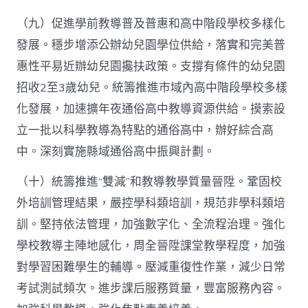
（九）促進學前教導普及普惠和高中階段學校多樣化
發展。穩步增添公辦幼兒園學位供給，落實和完美普
惠性平易近辦幼兒園攙扶政策。支撐有條件的幼兒園
招收2至3歲幼兒。統籌推進市域內高中階段學校多樣
化發展，加速擴年夜通俗高中教導資源供給。摸索設
立一批以科學教導為特點的通俗高中，辦好綜合高
中。深刻實施縣域通俗高中振興計劃。
（十）統籌推進“雙減”和教導教學質量晉陞。鞏固校
外培訓管理結果，嚴控學科類培訓，規范非學科類培
訓。堅持依法管理，加強數字化、全流程治理。強化
學校教導主陣地感化，周全晉陞課堂教學程度，加強
對學習困難學生的輔導。壓減重復性作業，減少日常
考試測試頻次。進步課后服務質量，豐富服務內容。