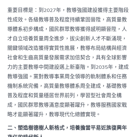
重要目標是：到2027年，教導強國建設獲得主要階段
性成效。各級教導普及程度持續鞏固晉陞，高質量教
導體系初步構成，國民群眾教導獲得感明顯晉陞，人
才自立培養質量周全進步，拔尖創新人才不斷涌現，
關鍵領域改造獲得實質性進展，教導布局結構與經濟
社會和生齒高質量發展需求加倍契合，具有全球影響
力的主要教導中間建設邁上新臺階。到2035年，建成
教導強國。黨對教導事業周全領導的軌制體系和任務
機制系統完備，高質量教導體系周全建成，基礎教導
普及程度和質量穩居世界前列，學習型社會周全構
成，國民群眾教導滿意度顯著躍升，教導服務國家戰
略才能顯著躍升，教導現代化總體實現。
二、塑造樹德樹人新格式，培養擔當平易近族復興年