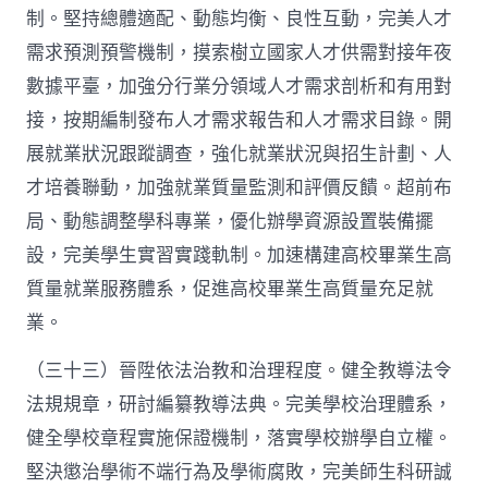
制。堅持總體適配、動態均衡、良性互動，完美人才
需求預測預警機制，摸索樹立國家人才供需對接年夜
數據平臺，加強分行業分領域人才需求剖析和有用對
接，按期編制發布人才需求報告和人才需求目錄。開
展就業狀況跟蹤調查，強化就業狀況與招生計劃、人
才培養聯動，加強就業質量監測和評價反饋。超前布
局、動態調整學科專業，優化辦學資源設置裝備擺
設，完美學生實習實踐軌制。加速構建高校畢業生高
質量就業服務體系，促進高校畢業生高質量充足就
業。
（三十三）晉陞依法治教和治理程度。健全教導法令
法規規章，研討編纂教導法典。完美學校治理體系，
健全學校章程實施保證機制，落實學校辦學自立權。
堅決懲治學術不端行為及學術腐敗，完美師生科研誠