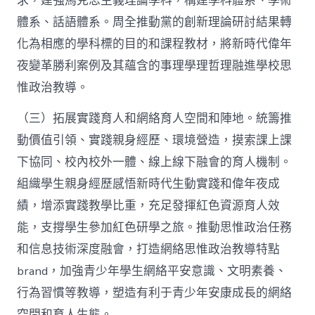
求，建強馬克思主義理論學科，構建學科體系、學術
體系、話語體系。周全推動黨的創新理論研討結果轉
化為相應的學科標的目的和課程教材，將新時代偉年
夜變革勝利案例及其蘊含的事理學理哲理融進學校思
惟政治教導。
（三）拓展實踐育人和網絡育人空間和陣地。統籌推
動價值引領、實踐親身經歷、環境營造，摸索課上課
下協同、校內校外一體、線上線下融會的育人機制。
組織學生親身經歷感悟新時代生動實踐和偉年夜成
績，增添實踐教學比重，充足發揮紅色資源育人效
能，支撐學生參加紅色研學之旅。推動思惟政治任務
和信息技術深度融會，打造網絡思惟政治教導特點
brand，加強青少年學生網絡平安意識、文明素養、
行為習慣等教導，塑造有利于青少年安康成長的網絡
空間和育人生態。