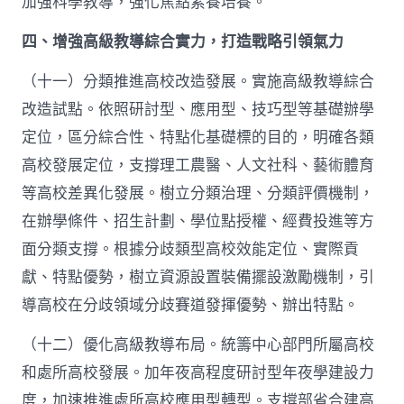
加強科學教導，強化焦點素養培養。
四、增強高級教導綜合實力，打造戰略引領氣力
（十一）分類推進高校改造發展。實施高級教導綜合
改造試點。依照研討型、應用型、技巧型等基礎辦學
定位，區分綜合性、特點化基礎標的目的，明確各類
高校發展定位，支撐理工農醫、人文社科、藝術體育
等高校差異化發展。樹立分類治理、分類評價機制，
在辦學條件、招生計劃、學位點授權、經費投進等方
面分類支撐。根據分歧類型高校效能定位、實際貢
獻、特點優勢，樹立資源設置裝備擺設激勵機制，引
導高校在分歧領域分歧賽道發揮優勢、辦出特點。
（十二）優化高級教導布局。統籌中心部門所屬高校
和處所高校發展。加年夜高程度研討型年夜學建設力
度，加速推進處所高校應用型轉型。支撐部省合建高