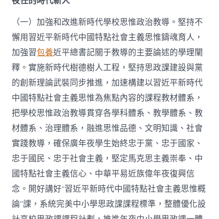
夜任的時代新人
（一）加強和改進新時代學校思惟政治教導。堅持不
懈用習近平新時代中國特點社會主義思惟鑄魂育人，
加強習
包養
近平總書記關于教導的主要論述的學理闡
釋。實施新時代樹德樹人工程，堅持思政課建設與黨
的創新理論武裝同步推進，加速構建以習近平新時代
中國特點社會主義思惟為焦點內容的課程教材體系，
把學校思惟政治教導貫穿各學科體系、教學體系、教
材體系、治理體系，融進思惟品德、文明知識、社會
實踐教導，確保廣年夜學生始終忠于黨、忠于國家、
忠于國民、忠于社會主義，堅定馬克思主義崇奉、中
國特點社會主義信心、中華平易近族偉年夜復興信
念。開好講好“習近平新時代中國特點社會主義思惟概
論”課，系統完美中小學思政課課程標準，整體優化設